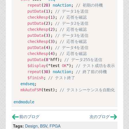
repeat
(
20
) 
noAction
; 
// 初期の待機
putData
(
1
); 
// データ1を送信
checkResp
(
1
); 
// 応答を確認
putData
(
2
); 
// データ2を送信
checkResp
(
2
); 
// 応答を確認
putData
(
3
); 
// データ3を送信
checkResp
(
3
); 
// 応答を確認
putData
(
4
); 
// データ4を送信
checkResp
(
4
); 
// 応答を確認
putData
(
8
'hff); 
// データ255を送信
$display
("test 
OK
"); 
// テスト成功を表示
repeat
(
30
) 
noAction
; 
// 終了前の待機
$finish
; 
// テスト終了
endseq
;

mkAutoFSM
(test); 
// テストシーケンスを自動化
endmodule
前のブログ
次のブログ
Tags:
Design
,
BSV
,
FPGA