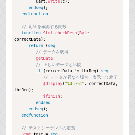
         uart.
write
(c);

endseq
);

endfunction
// 応答を確認する関数
function
Stmt
checkResp
(
Byte
correctData);

return
 (
seq
// データを取得
getData
;

// 正しいデータと比較
if
 (correctData 
!
= tbrReg) 
seq
// データが異なる場合、表示して終了
$display
(
"%d->%d"
, correctData, 
tbrReg);

$finish
;

endseq
endseq
);

endfunction
// テストシーケンスの定義
Stmt
 test = 
seq