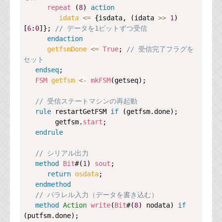
repeat
 (
8
) 
action
idata 
<=
 {isdata, (idata 
>>
1
)
[
6
:
0
]}; 
// データを1ビットずつ受信
endaction
getfsmDone 
<=
True
; 
// 受信完了フラグを
セット
endseq
;

FSM
getfsm 
<-
mkFSM
(getseq);

// 受信ステートマシンの再起動
rule
restartGetFSM
if
 (getfsm.done);

        getfsm.
start
;

endrule
// シリアル出力
method
Bit
#(
1
) 
sout
;

return
osdata
;

endmethod
// パラレル入力（データを書き込む）
method
Action
write
(
Bit
#(
8
) nodata) 
if
(putfsm.done);
