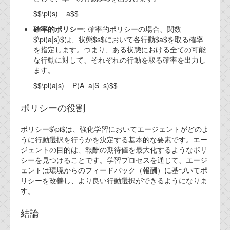
$$\pi(s) = a$$
確率的ポリシー
: 確率的ポリシーの場合、関数
$\pi(a|s)$は、状態$s$において各行動$a$を取る確率
を指定します。つまり、ある状態における全ての可能
な行動に対して、それぞれの行動を取る確率を出力し
ます。
$$\pi(a|s) = P(A=a|S=s)$$
ポリシーの役割
ポリシー$\pi$は、強化学習においてエージェントがどのよ
うに行動選択を行うかを決定する基本的な要素です。エー
ジェントの目的は、報酬の期待値を最大化するようなポリ
シーを見つけることです。学習プロセスを通じて、エージ
ェントは環境からのフィードバック（報酬）に基づいてポ
リシーを改善し、より良い行動選択ができるようになりま
す。
結論