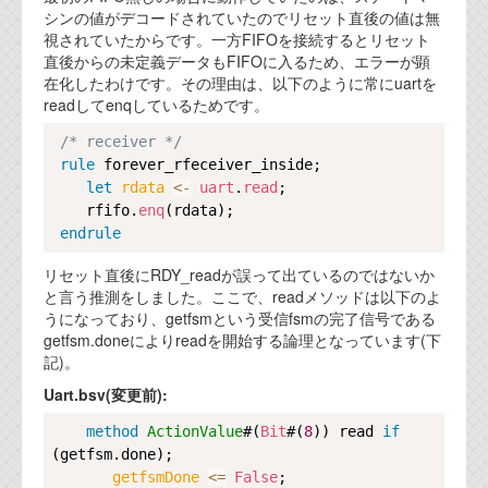
シンの値がデコードされていたのでリセット直後の値は無
視されていたからです。一方FIFOを接続するとリセット
直後からの未定義データもFIFOに入るため、エラーが顕
在化したわけです。その理由は、以下のように常にuartを
readしてenqしているためです。
Copy
/* receiver */
rule
forever_rfeceiver_inside
;

let
rdata 
<-
uart
.
read
;

    rfifo.
enq
(rdata);

endrule
リセット直後にRDY_readが誤って出ているのではないか
と言う推測をしました。ここで、readメソッドは以下のよ
うになっており、getfsmという受信fsmの完了信号である
getfsm.doneによりreadを開始する論理となっています(下
記)。
Uart.bsv(変更前):
Copy
method
ActionValue
#(
Bit
#(
8
)) read 
if
(getfsm.done);

getfsmDone 
<=
False
;
