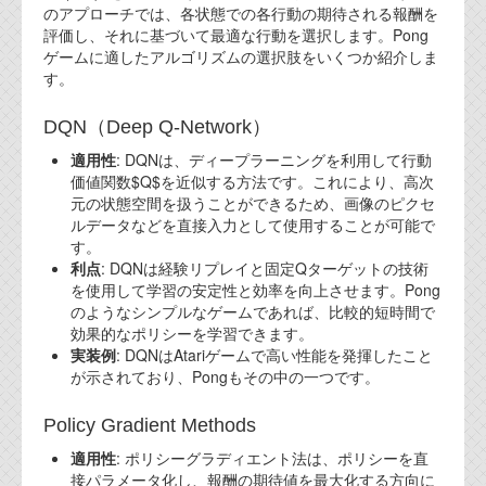
のアプローチでは、各状態での各行動の期待される報酬を
評価し、それに基づいて最適な行動を選択します。Pong
ゲームに適したアルゴリズムの選択肢をいくつか紹介しま
す。
DQN（Deep Q-Network）
適用性
: DQNは、ディープラーニングを利用して行動
価値関数$Q$を近似する方法です。これにより、高次
元の状態空間を扱うことができるため、画像のピクセ
ルデータなどを直接入力として使用することが可能で
す。
利点
: DQNは経験リプレイと固定Qターゲットの技術
を使用して学習の安定性と効率を向上させます。Pong
のようなシンプルなゲームであれば、比較的短時間で
効果的なポリシーを学習できます。
実装例
: DQNはAtariゲームで高い性能を発揮したこと
が示されており、Pongもその中の一つです。
Policy Gradient Methods
適用性
: ポリシーグラディエント法は、ポリシーを直
接パラメータ化し、報酬の期待値を最大化する方向に