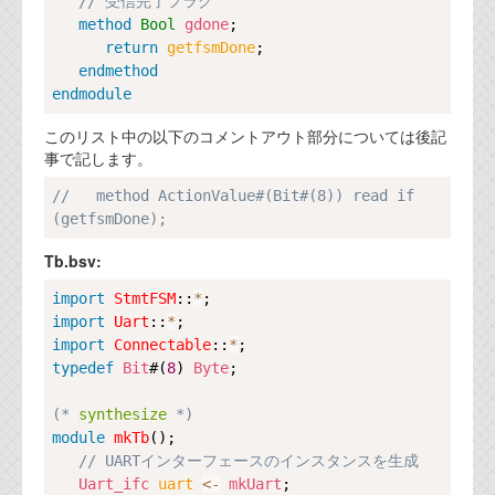
// 受信完了フラグ
method
Bool
gdone
;

return
getfsmDone
;

endmethod
endmodule
このリスト中の以下のコメントアウト部分については後記
事で記します。
Copy
//   method ActionValue#(Bit#(8)) read if 
(getfsmDone);
Tb.bsv:
Copy
import
StmtFSM
::
*
import
Uart
::
*
import
Connectable
::
*
typedef
Bit
#(
8
) 
Byte
;

(*
 synthesize 
*)
module
mkTb
();

// UARTインターフェースのインスタンスを生成
Uart_ifc
uart 
<-
mkUart
;
