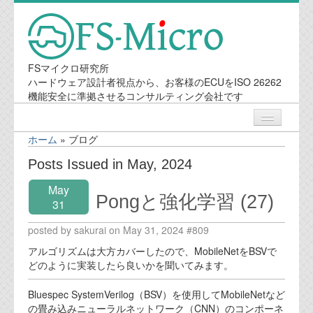
FSマイクロ研究所
ハードウェア設計者視点から、お客様のECUをISO 26262
機能安全に準拠させるコンサルティング会社です
ホーム
»
ブログ
ニュース
Posts Issued in May, 2024
May
業務内容
Pongと強化学習 (27)
31
posted by sakurai on May 31, 2024 #809
機能安全コンサルティング
アルゴリズムは大方カバーしたので、MobileNetをBSVで
会社案内
どのように実装したら良いかを聞いてみます。
Bluespec SystemVerilog（BSV）を使用してMobileNetなど
会社概要
の畳み込みニューラルネットワーク（CNN）のコンポーネ