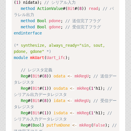
(
1
) nidata); 
// シリアル入力
method
ActionValue
#(
Bit
#(
8
)) 
read
; 
// パ
ラレル出力
method
Bool
pdone
; 
// 送信完了フラグ
method
Bool
gdone
; 
// 受信完了フラグ
endinterface
(*
 synthesize, always_ready="sin, sout, 
pdone, gdone" 
*)
module
mkUart
(
Uart_ifc
);

// レジスタ定義
Reg
#(
Bit
#(
8
)) 
odata 
<-
mkRegU
; 
// 送信デー
タレジスタ
Reg
#(
Bit
#(
1
)) 
osdata 
<-
mkReg
(
1
'h1); 
// 
シリアル出力データレジスタ
Reg
#(
Bit
#(
8
)) 
idata 
<-
mkRegU
; 
// 受信デー
タレジスタ
Reg
#(
Bit
#(
1
)) 
isdata 
<-
mkReg
(
1
'h1); 
// 
シリアル入力データレジスタ
Reg
#(
Bool
) 
putfsmDone 
<-
mkReg
(
False
); 
// 