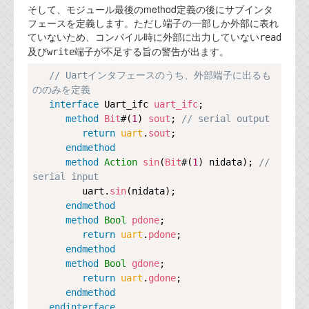
そして、モジュール最後のmethod定義の後にサブインタ
フェースを定義します。ただし端子の一部しか外部に表れ
ていないため、コンパイル時に外部に出力していない
read
及び
端子が不足する旨の警告が出ます。
write
Copy
// Uartインタフェースのうち、外部端子に出るも
ののみを定義
interface
Uart_ifc
uart_ifc
;

method
Bit
#(
1
) 
sout
; 
// serial output
return
uart
.
sout
;

endmethod
method
Action
sin
(
Bit
#(
1
) nidata); 
// 
serial input
         uart.
sin
(nidata);

endmethod
method
Bool
pdone
;

return
uart
.
pdone
;

endmethod
method
Bool
gdone
;

return
uart
.
gdone
;

endmethod
endinterface