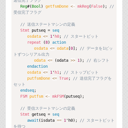
送信完了フラグ
Reg
#(
Bool
) 
getfsmDone 
<-
mkReg
(
False
); 
// 
受信完了フラグ
// 送信ステートマシンの定義
Stmt
 putseq = 
seq
osdata 
<=
1
'
h0
; 
// スタートビット
repeat
 (
8
) 
action
osdata 
<=
odata
[
0
]; 
// データを1ビッ
トずつシリアル出力
odata 
<=
 (odata 
>>
1
); 
// 右シフト
endaction
osdata 
<=
1
'
h1
; 
// ストップビット
putfsmDone 
<=
True
; 
// 送信完了フラグを
セット
endseq
;

FSM
putfsm 
<-
mkFSM
(putseq);

// 受信ステートマシンの定義
Stmt
 getseq = 
seq
await
(isdata 
==
1
'h0); 
// スタートビット
を待つ