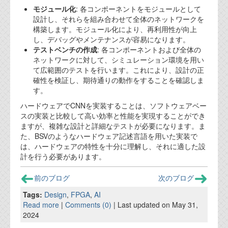
モジュール化
: 各コンポーネントをモジュールとして
設計し、それらを組み合わせて全体のネットワークを
構築します。モジュール化により、再利用性が向上
し、デバッグやメンテナンスが容易になります。
テストベンチの作成
: 各コンポーネントおよび全体の
ネットワークに対して、シミュレーション環境を用い
て広範囲のテストを行います。これにより、設計の正
確性を検証し、期待通りの動作をすることを確認しま
す。
ハードウェアでCNNを実装することは、ソフトウェアベー
スの実装と比較して高い効率と性能を実現することができ
ますが、複雑な設計と詳細なテストが必要になります。ま
た、BSVのようなハードウェア記述言語を用いた実装で
は、ハードウェアの特性を十分に理解し、それに適した設
計を行う必要があります。
前のブログ
次のブログ
Tags:
Design
,
FPGA
,
AI
Read more
|
Comments (0)
| Last updated on May 31,
2024