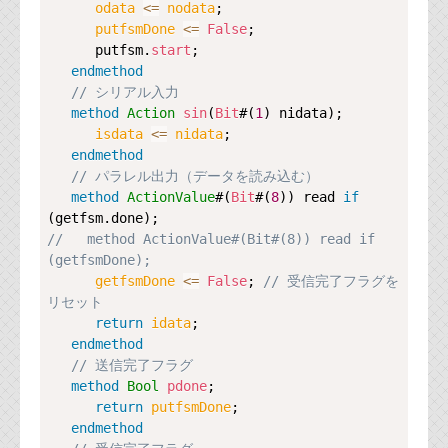
odata 
<=
nodata
;

putfsmDone 
<=
False
;

      putfsm.
start
;

endmethod
// シリアル入力
method
Action
sin
(
Bit
#(
1
) nidata);

isdata 
<=
nidata
;

endmethod
// パラレル出力（データを読み込む）
method
ActionValue
#(
Bit
#(
8
)) read 
if
//   method ActionValue#(Bit#(8)) read if 
(getfsmDone);
getfsmDone 
<=
False
; 
// 受信完了フラグを
リセット
return
idata
;

endmethod
// 送信完了フラグ
method
Bool
pdone
;

return
putfsmDone
;

endmethod