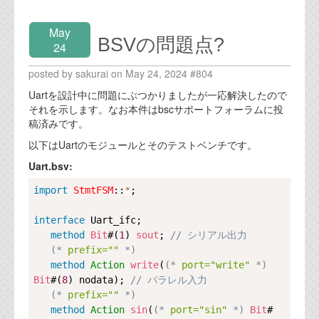
May
BSVの問題点?
24
posted by sakurai on May 24, 2024 #804
Uartを設計中に問題にぶつかりましたが一応解決したので
それを示します。なお本件はbscサポートフォーラムに投
稿済みです。
以下はUartのモジュールとそのテストベンチです。
Uart.bsv:
Copy
import
StmtFSM
::
*
;

interface
Uart_ifc
;

method
Bit
#(
1
) 
sout
; 
// シリアル出力
(*
 prefix="" 
*)
method
Action
write
(
(*
 port="write" 
*)
Bit
#(
8
) nodata); 
// パラレル入力
(*
 prefix="" 
*)
method
Action
sin
(
(*
 port="sin" 
*)
Bit
#