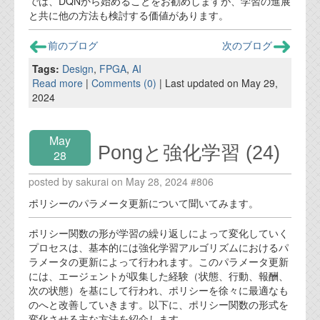
では、DQNから始めることをお勧めしますが、学習の進展
と共に他の方法も検討する価値があります。
前のブログ
次のブログ
Tags:
Design
,
FPGA
,
AI
Read more
|
Comments (0)
| Last updated on May 29,
2024
May
Pongと強化学習 (24)
28
posted by sakurai on May 28, 2024 #806
ポリシーのパラメータ更新について聞いてみます。
ポリシー関数の形が学習の繰り返しによって変化していく
プロセスは、基本的には強化学習アルゴリズムにおけるパ
ラメータの更新によって行われます。このパラメータ更新
には、エージェントが収集した経験（状態、行動、報酬、
次の状態）を基にして行われ、ポリシーを徐々に最適なも
のへと改善していきます。以下に、ポリシー関数の形式を
変化させる主な方法を紹介します。