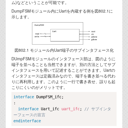
ム)などということが可能です。
DumpFSMモジュール内にUartを内蔵する例を図802.1に
示します。
図802.1 モジュール内Uart端子のサブインタフェース化
DUmpFSMモジュールのインタフェース部は、図のように
端子を並べることも当然できますが、別の方法としてサブ
インタフェースを用いて記述することができます。Uartの
インタフェースは定義済みなので、端子を書き並べる代わ
りに再利用します。このように一行で書き表せ、誤りも起
こりにくいのがメリットです。
Copy
interface
DumpFSM_ifc
;

:

interface
Uart_ifc
uart_ifc
; 
// サブインタ
ーフェースの宣言
endinterface