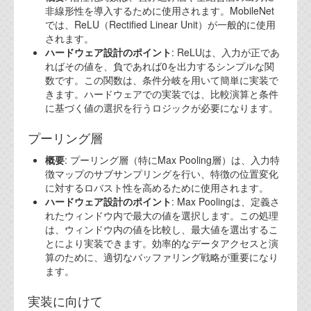
資料閲覧パスワードをお問い合わせ頂き
非線形性を導入するために使用されます。MobileNet
ログインをお願い致します。アカウント
では、ReLU（Rectified Linear Unit）が一般的に使用
名は"opendocument"です。
されます。
ハードウェア設計のポイント
: ReLUは、入力が正であ
機能安全用語集
ればその値を、負であれば0を出力するシンプルな関
数です。この関数は、条件分岐を用いて簡単に実装で
設計用語集
きます。ハードウェアでの実装では、比較演算と条件
に基づく値の選択を行うロジックが必要になります。
オンラインショップ
プーリング層
お問い合わせ
概要
: プーリング層（特にMax Pooling層）は、入力特
徴マップのサブサンプリングを行い、特徴の位置変化
に対するロバスト性を高めるために使用されます。
FAQ
ハードウェア設計のポイント
: Max Poolingは、定義さ
れたウィンドウ内で最大の値を選択します。この処理
お問い合わせフォーム
は、ウィンドウ内の値を比較し、最大値を選出するこ
とにより実装できます。効率的なデータアクセスと演
算のために、適切なバッファリング戦略が重要になり
ます。
実装に向けて