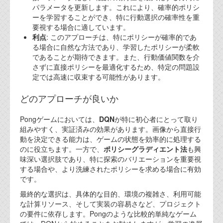
パラメータを更新します。これにより、確率的ポリシ
ーを学習することができ、特に行動選択の確率性を重
要視する場合に適しています。
利点
: このアプローチは、特にポリシーが確率的であ
る場合に自然な方法であり、学習したポリシーが柔軟
であることが期待できます。また、行動価値関数を介
さずに直接ポリシーを最適化するため、特定の問題設
定では高速に収束する可能性があります。
どのアプローチが良いか
Pongゲームにおいては、
DQN
が特に初心者にとって取り
組みやすく、実証済みの効果があります。画像から直接行
動を決定できる能力は、ゲームの状態を効率的に処理する
のに役立ちます。一方で、
ポリシーグラディエント法
も興
味深い選択肢であり、特に探索のバリエーションを重要視
する場合や、より洗練されたポリシーを求める場合に有効
です。
最終的な選択は、具体的な目的、環境の複雑さ、利用可能
な計算リソース、そして実装の容易さなど、プロジェクト
の要件に依存します。Pongのような比較的単純なゲーム