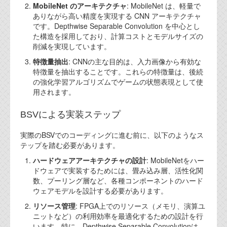
MobileNet のアーキテクチャ
: MobileNet は、軽量で
ありながら高い精度を実現する CNN アーキテクチャ
です。Depthwise Separable Convolution を中心とし
た構造を採用しており、計算コストとモデルサイズの
削減を実現しています。
特徴量抽出
: CNNの主な目的は、入力画像から有効な
特徴量を抽出することです。これらの特徴量は、後続
の強化学習アルゴリズムでゲームの状態表現として使
用されます。
BSVによる実装ステップ
実際のBSVでのコーディングに進む前に、以下のようなス
テップを踏む必要があります。
ハードウェアアーキテクチャの設計
: MobileNetをハー
ドウェアで実装するためには、畳み込み層、活性化関
数、プーリング層など、各種コンポーネントのハード
ウェアモデルを設計する必要があります。
リソース管理
: FPGA上でのリソース（メモリ、演算ユ
ニットなど）の利用効率を最適化するための設計を行
います。特に、Depthwise Separable Convolutionは、