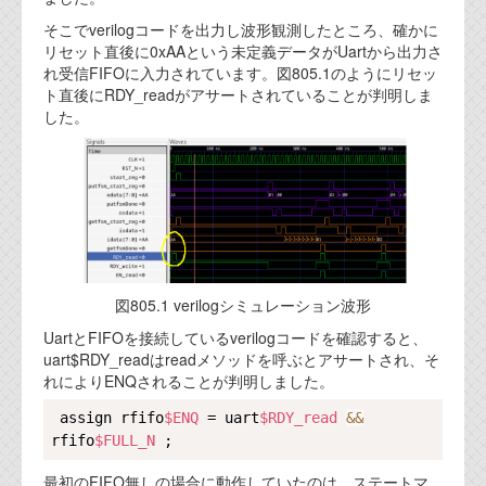
そこでverilogコードを出力し波形観測したところ、確かに
リセット直後に0xAAという未定義データがUartから出力さ
れ受信FIFOに入力されています。図805.1のようにリセッ
ト直後にRDY_readがアサートされていることが判明しま
した。
図805.1 verilogシミュレーション波形
UartとFIFOを接続しているverilogコードを確認すると、
uart$RDY_readはreadメソッドを呼ぶとアサートされ、そ
れによりENQされることが判明しました。
Copy
 assign rfifo
$ENQ
 = uart
$RDY_read
&
&
rfifo
$FULL_N
最初のFIFO無しの場合に動作していたのは、ステートマ