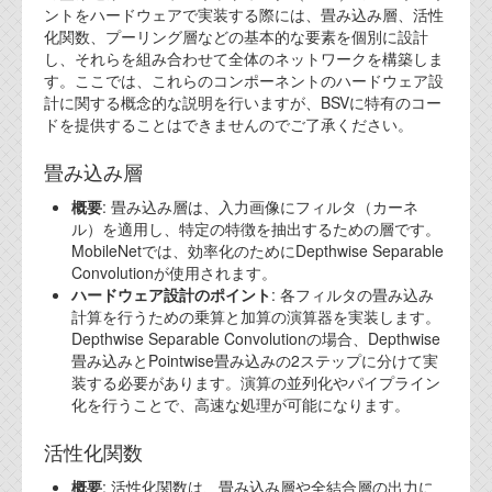
ントをハードウェアで実装する際には、畳み込み層、活性
代表ご挨拶
化関数、プーリング層などの基本的な要素を個別に設計
し、それらを組み合わせて全体のネットワークを構築しま
オフィス
す。ここでは、これらのコンポーネントのハードウェア設
計に関する概念的な説明を行いますが、BSVに特有のコー
実績
ドを提供することはできませんのでご了承ください。
ブログ
畳み込み層
概要
: 畳み込み層は、入力画像にフィルタ（カーネ
機能安全ブログ
ル）を適用し、特定の特徴を抽出するための層です。
MobileNetでは、効率化のためにDepthwise Separable
設計ブログ
Convolutionが使用されます。
ハードウェア設計のポイント
: 各フィルタの畳み込み
テクノロジ
計算を行うための乗算と加算の演算器を実装します。
Depthwise Separable Convolutionの場合、Depthwise
畳み込みとPointwise畳み込みの2ステップに分けて実
外部投稿記事
装する必要があります。演算の並列化やパイプライン
化を行うことで、高速な処理が可能になります。
ブログテーマ
技術文書
活性化関数
ご希望の方は、お問い合わせページから
概要
: 活性化関数は、畳み込み層や全結合層の出力に