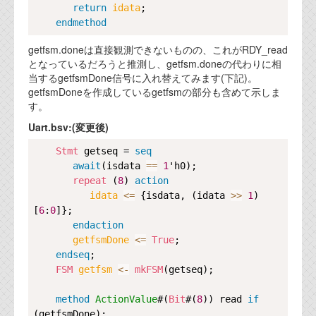
return
idata
;

endmethod
getfsm.doneは直接観測できないものの、これがRDY_read
となっているだろうと推測し、getfsm.doneの代わりに相
当するgetfsmDone信号に入れ替えてみます(下記)。
getfsmDoneを作成しているgetfsmの部分も含めて示しま
す。
Uart.bsv:(変更後)
Copy
Stmt
 getseq = 
seq
await
(isdata 
==
1
'h0);

repeat
 (
8
) 
action
idata 
<=
 {isdata, (idata 
>>
1
)
[
6
:
0
]};

endaction
getfsmDone 
<=
True
;

endseq
;

FSM
getfsm 
<-
mkFSM
(getseq);

method
ActionValue
#(
Bit
#(
8
)) read 
if
(getfsmDone);
