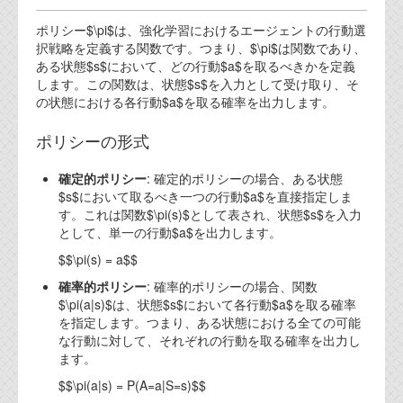
代表ご挨拶
ポリシー$\pi$は、強化学習におけるエージェントの行動選
択戦略を定義する関数です。つまり、$\pi$は関数であり、
オフィス
ある状態$s$において、どの行動$a$を取るべきかを定義
します。この関数は、状態$s$を入力として受け取り、そ
実績
の状態における各行動$a$を取る確率を出力します。
ブログ
ポリシーの形式
機能安全ブログ
確定的ポリシー
: 確定的ポリシーの場合、ある状態
$s$において取るべき一つの行動$a$を直接指定しま
設計ブログ
す。これは関数$\pi(s)$として表され、状態$s$を入力
として、単一の行動$a$を出力します。
テクノロジ
$$\pi(s) = a$$
確率的ポリシー
: 確率的ポリシーの場合、関数
外部投稿記事
$\pi(a|s)$は、状態$s$において各行動$a$を取る確率
を指定します。つまり、ある状態における全ての可能
ブログテーマ
な行動に対して、それぞれの行動を取る確率を出力し
ます。
技術文書
$$\pi(a|s) = P(A=a|S=s)$$
ご希望の方は、お問い合わせページから