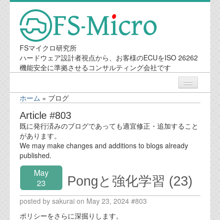
FSマイクロ研究所
ハードウェア設計者視点から、お客様のECUをISO 26262
機能安全に準拠させるコンサルティング会社です
ホーム
»
ブログ
ニュース
Article #803
既に発行済みのブログであっても適宜修正・追加すること
業務内容
があります。
We may make changes and additions to blogs already
published.
機能安全コンサルティング
May
Pongと強化学習 (23)
会社案内
23
posted by sakurai on May 23, 2024 #803
会社概要
ポリシーをさらに深掘りします。