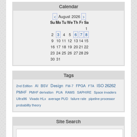
Calendar
<
August 2026
>
Su
Mo
Tu
We
Th
Fr
Sa
1
2
3
4
5
6
7
8
9
10
11
12
13
14
15
16
17
18
19
20
21
22
23
24
25
26
27
28
29
30
31
Tags
Design
ISO 26262
AI
BSV
FPGA
2nd Edition
FM-7
FTA
PMHF
PMHF derivation
PUA
RAMS
SAPHIRE
Space invaders
Ultra96
Vivado HLx
average PUD
failure rate
pipeline processor
probability theory
Site Search