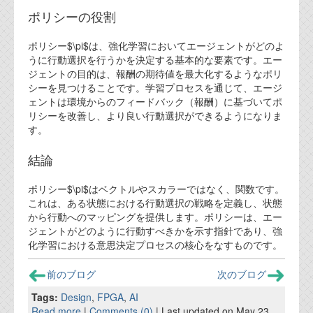
資料閲覧パスワードをお問い合わせ頂き
ポリシーの役割
ログインをお願い致します。アカウント
名は"opendocument"です。
ポリシー$\pi$は、強化学習においてエージェントがどのよ
うに行動選択を行うかを決定する基本的な要素です。エー
機能安全用語集
ジェントの目的は、報酬の期待値を最大化するようなポリ
シーを見つけることです。学習プロセスを通じて、エージ
設計用語集
ェントは環境からのフィードバック（報酬）に基づいてポ
リシーを改善し、より良い行動選択ができるようになりま
オンラインショップ
す。
お問い合わせ
結論
ポリシー$\pi$はベクトルやスカラーではなく、関数です。
FAQ
これは、ある状態における行動選択の戦略を定義し、状態
から行動へのマッピングを提供します。ポリシーは、エー
お問い合わせフォーム
ジェントがどのように行動すべきかを示す指針であり、強
化学習における意思決定プロセスの核心をなすものです。
前のブログ
次のブログ
Tags:
Design
,
FPGA
,
AI
Read more
|
Comments (0)
| Last updated on May 23,