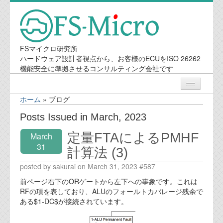
FSマイクロ研究所
ハードウェア設計者視点から、お客様のECUをISO 26262
機能安全に準拠させるコンサルティング会社です
ホーム
»
ブログ
ニュース
Posts Issued in March, 2023
定量FTAによるPMHF
March
業務内容
31
計算法 (3)
機能安全コンサルティング
posted by sakurai on March 31, 2023 #587
前ページ右下のORゲートから左下への事象です。これは
会社案内
RFの項を表しており、ALUのフォールトカバレージ残余で
ある$1-DC$が接続されています。
会社概要