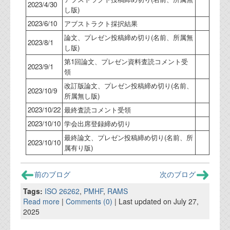
2023/4/30
し版)
2023/6/10
アブストラクト採択結果
論文、プレゼン投稿締め切り(名前、所属無
2023/8/1
し版)
第1回論文、プレゼン資料査読コメント受
2023/9/1
領
改訂版論文、プレゼン投稿締め切り(名前、
2023/10/9
所属無し版)
2023/10/22
最終査読コメント受領
2023/10/10
学会出席登録締め切り
最終論文、プレゼン投稿締め切り(名前、所
2023/10/10
属有り版)
前のブログ
次のブログ
Tags:
ISO 26262
,
PMHF
,
RAMS
Read more
|
Comments (0)
| Last updated on July 27,
2025