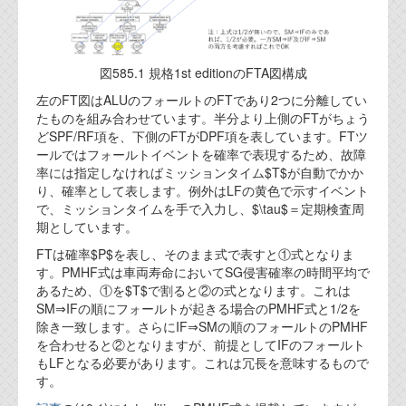
図585.1 規格1st editionのFTA図構成
左のFT図はALUのフォールトのFTであり2つに分離してい
たものを組み合わせています。半分より上側のFTがちょう
どSPF/RF項を、下側のFTがDPF項を表しています。FTツ
ールではフォールトイベントを確率で表現するため、故障
率には指定しなければミッションタイム$T$が自動でかか
り、確率として表します。例外はLFの黄色で示すイベント
で、ミッションタイムを手で入力し、$\tau$＝定期検査周
期としています。
FTは確率$P$を表し、そのまま式で表すと①式となりま
す。PMHF式は車両寿命においてSG侵害確率の時間平均で
あるため、①を$T$で割ると②の式となります。これは
SM⇒IFの順にフォールトが起きる場合のPMHF式と1/2を
除き一致します。さらにIF⇒SMの順のフォールトのPMHF
を合わせると②となりますが、前提としてIFのフォールト
もLFとなる必要があります。これは冗長を意味するもので
す。