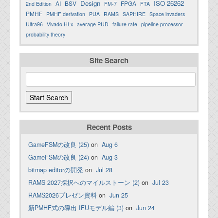
Design
ISO 26262
AI
BSV
FPGA
2nd Edition
FM-7
FTA
PMHF
PMHF derivation
PUA
RAMS
SAPHIRE
Space invaders
Ultra96
Vivado HLx
average PUD
failure rate
pipeline processor
probability theory
Site Search
Recent Posts
GameFSMの改良 (25)
on
Aug 6
GameFSMの改良 (24)
on
Aug 3
bitmap editorの開発
on
Jul 28
RAMS 2027採択へのマイルストーン (2)
on
Jul 23
RAMS2026プレゼン資料
on
Jun 25
新PMHF式の導出 IFUモデル編 (3)
on
Jun 24