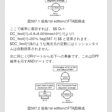
代表ご挨拶
オフィス
図587.1 規格1st editionのFTA図構成
実績
ここで確率に着目すれば、 $$ Q=1-
DC_\text{1}=0.8=8.00\times10^{-1}より\\
ブログ
DC_\text{1}=20\% \tag{587.1} $$ と逆算されます。
$DC_\text{1}$のような無次元の定数にはミッションタイ
ムは自動掛算されません。
機能安全ブログ
次に同じくORゲートから右下への事象です。これはDPF
設計ブログ
確率を示すANDゲートです。
テクノロジ
外部投稿記事
ブログテーマ
技術文書
ご希望の方は、お問い合わせページから
図587.2 規格1st editionのFTA図構成