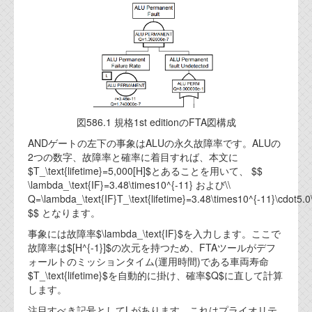
図586.1 規格1st editionのFTA図構成
ANDゲートの左下の事象はALUの永久故障率です。ALUの
2つの数字、故障率と確率に着目すれば、本文に
$T_\text{lifetime}=5,000[H]$とあることを用いて、 $$
\lambda_\text{IF}=3.48\times10^{-11} および\\
Q=\lambda_\text{IF}T_\text{lifetime}=3.48\times10^{-11}\cdot5.
$$ となります。
事象には故障率$\lambda_\text{IF}$を入力します。ここで
故障率は$[H^{-1}]$の次元を持つため、FTAツールがデフ
ォールトのミッションタイム(運用時間)である車両寿命
$T_\text{lifetime}$を自動的に掛け、確率$Q$に直して計算
します。
注目すべき記号としてLがあります。これはプライオリテ