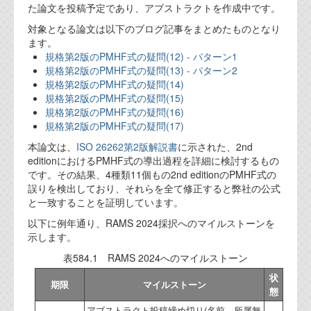
た論文を投稿予定であり、アブストラクトを作成中です。
対象となる論文は以下のブログ記事をまとめたものとなり
ます。
規格第2版のPMHF式の疑問(12) - パターン1
規格第2版のPMHF式の疑問(13) - パターン2
規格第2版のPMHF式の疑問(14)
規格第2版のPMHF式の疑問(15)
規格第2版のPMHF式の疑問(16)
規格第2版のPMHF式の疑問(17)
本論文は、
ISO 26262第2版解説書
に示された、2nd
editionにおけるPMHF式の導出過程を詳細に検討するもの
です。その結果、4種類11個もの2nd editionのPMHF式の
誤りを検出しており、それらを全て修正すると弊社の公式
と一致することを証明しています。
以下に例年通り、RAMS 2024採択へのマイルストーンを
示します。
表584.1 RAMS 2024へのマイルストーン
状
期限
マイルストーン
態
アブストラクト投稿締め切り(名前、所属無