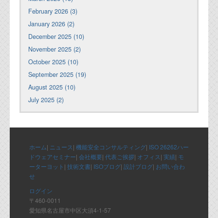
February 2026 (3)
January 2026 (2)
December 2025 (10)
November 2025 (2)
October 2025 (10)
September 2025 (19)
August 2025 (10)
July 2025 (2)
ホーム
|
ニュース
|
機能安全コンサルティング
|
ISO 26262ハー
ドウェアセミナー
|
会社概要
|
代表ご挨拶
|
オフィス
|
実績
|
モ
ーターヨット
|
技術文書
|
ISOブログ
|
設計ブログ
|
お問い合わ
せ
ログイン
〒460-0011
愛知県名古屋市中区大須4-1-57