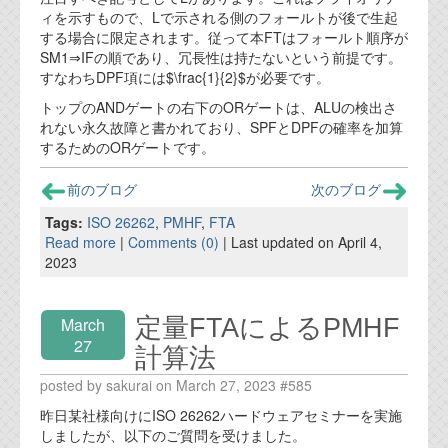
ィを示すもので、Lで示される側のフォールトが後で生起
する場合に限定されます。従って本FTはフォールト順序が
SM1⇒IFの順であり、冗長性は持たないという前提です。
すなわちDPF項には$\frac{1}{2}$が必要です。
トップのANDゲートの右下のORゲートは、ALUの検出さ
れない永久故障と書かれており、SPFとDPFの確率を加算
するためのORゲートです。
前のブログ
次のブログ
Tags:
ISO 26262
,
PMHF
,
FTA
Read more
|
Comments (0)
| Last updated on April 4,
2023
定量FTAによるPMHF
March
27
計算法
posted by sakurai on March 27, 2023 #585
昨日某社様向けにISO 26262ハードウェアセミナーを実施
しましたが、以下のご質問を受けました。