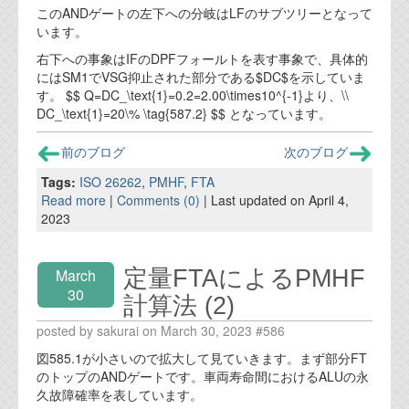
資料閲覧パスワードをお問い合わせ頂き
このANDゲートの左下への分岐はLFのサブツリーとなって
ログインをお願い致します。アカウント
います。
名は"opendocument"です。
右下への事象はIFのDPFフォールトを表す事象で、具体的
にはSM1でVSG抑止された部分である$DC$を示していま
機能安全用語集
す。 $$ Q=DC_\text{1}=0.2=2.00\times10^{-1}より、\\
DC_\text{1}=20\% \tag{587.2} $$ となっています。
設計用語集
オンラインショップ
前のブログ
次のブログ
Tags:
ISO 26262
,
PMHF
,
FTA
Read more
|
Comments (0)
| Last updated on April 4,
お問い合わせ
2023
FAQ
定量FTAによるPMHF
March
お問い合わせフォーム
30
計算法 (2)
posted by sakurai on March 30, 2023 #586
図585.1が小さいので拡大して見ていきます。まず部分FT
のトップのANDゲートです。車両寿命間におけるALUの永
久故障確率を表しています。