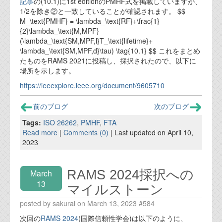
記事
の(10.1)に1st editionのPMHF式を掲載していますが、
1/2を除き②と一致していることが確認されます。 $$
M_\text{PMHF} = \lambda_\text{RF}+\frac{1}
{2}\lambda_\text{M,MPF}
(\lambda_\text{SM,MPF,l}T_\text{lifetime}+
\lambda_\text{SM,MPF,d}\tau) \tag{10.1} $$ これをまとめ
たものをRAMS 2021に投稿し、採択されたので、以下に
場所を示します。
https://ieeexplore.ieee.org/document/9605710
前のブログ
次のブログ
Tags:
ISO 26262
,
PMHF
,
FTA
Read more
|
Comments (0)
| Last updated on April 10,
2023
RAMS 2024採択への
March
13
マイルストーン
posted by sakurai on March 13, 2023 #584
次回の
RAMS 2024
(国際信頼性学会)は以下のように、