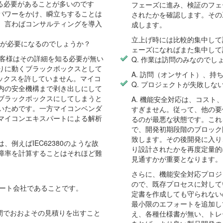
上げる必要があることが多いのです
フェーズに進み、検証のフェ
パワーをかけ、瞬立ちすることは
されたかを確認します。その
。言わばコンサルティングを導入
成します。
立上げ時には比較的集中して
トが必要になるのでしょうか？
ェーズになればまた集中して
お客様はその詳細を知る必要が無い
Q. 作業は訪問のみなのでし
りに動くブラックボックスとして
A. 訪問（オンサイト）、
クボックスを許していません。マイコ
Q. プロジェクトが失敗しな
内の安全機構まで剥き出しにして
ブラックボックスにしてしまうと
A. 機能安全対応は、コス
いためです。一方マイコンベンダ
すぎません。従って、他の要
マイコンエキスパートによる解析
るのが最悪な状態です。これ
で、開発初期段階のブロック
致します。その後開発に入り
例えばIEC62380のような故
り設計されたかを再度定量的
障率を計算することはそれほど難
見通すかが重要となります。
さらに、機能安全対応プロジ
ので、既存プロセスに対して
パート会社であることです。
定書を作成しても守られない
最小限のエフォートを追加し
期間でおおよその見積りを出すこと
え、各種仕様書が無い、トレ