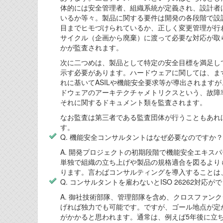
体的には安全管理者、組織系統が定義され、設計者
いるか等々。製品に関する要件は開発の各段階で設
目までヒモづけられているか、正しく変更管理が行
サイクル（企画から廃棄）に渡って必要な対応が取
かが監査されます。
次に二つめは、製品として特定の安全目標を満足し
示す必要があります。ハードウェアに関しては、ま
れに基いてASILや機能安全要求等が導出されますが
ドウェアのアーキテクチャメトリクスという、故障
それに関するドキュメント類を監査されます。
なお監査は第三者である監査団体が行うこともあれ
す。
Q. 機能安全コンサルタントはなぜ必要なのですか？
A. 開発プロジェクトの初期段階で機能安全エキス
単独で組織の立ち上げや製品の規格適合を図るより
ります。言わばコンサルティングを導入することは
Q. コンサルタントを雇わないとISO 26262対応
A. 御社技術部隊、管理部隊を含め、クロスファン
げれば独力でも可能です。ですが、ゴール地点が定
がかかると思われます。通常は、例えば5年後に立