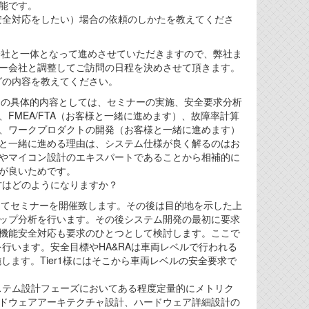
能です。
能安全対応をしたい）場合の依頼のしかたを教えてくださ
ー会社と一体となって進めさせていただきますので、弊社ま
ー会社と調整してご訪問の日程を決めさせて頂きます。
グの内容を教えてください。
ビスの具体的内容としては、セミナーの実施、安全要求分析
FMEA/FTA（お客様と一緒に進めます）、故障率計算
、ワークプロダクトの開発（お客様と一緒に進めます）
と一緒に進める理由は、システム仕様が良く解るのはお
やマイコン設計のエキスパートであることから相補的に
が良いためです。
方はどのようになりますか？
図してセミナーを開催致します。その後は目的地を示した上
ップ分析を行います。その後システム開発の最初に要求
機能安全対応も要求のひとつとして検討します。ここで
を行います。安全目標やHA&RAは車両レベルで行われる
します。Tier1様にはそこから車両レベルの安全要求で
システム設計フェーズにおいてある程度定量的にメトリク
ドウェアアーキテクチャ設計、ハードウェア詳細設計の