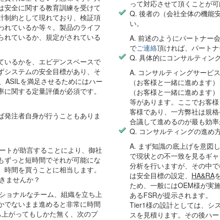
って対応させて頂くことが可
は安全に関する教育訓練を受けて
Q. 後者の（会社全体の機
計制約として現れており、検証項
い。
われているか等々。製品のライフ
られているか、規定がされている
A. 前述のようにパートナ
で
ご連絡
頂ければ、パートナ
Q. 具体的にコンサルティン
ているかを、エビデンスベースで
ずシステムの安全目標があり、そ
A. コンサルティングサー
、ASILを満足させるためにはハー
（お客様と一緒に進めます）、
率に関する定量評価が必須です。
（お客様と一緒に進めます）
等があります。ここでお客様
客様であり、一方弊社は規格
ば発注者自身が行うこともありま
合議して進めるのが最も効率
Q. コンサルティングの進め
A. まず知識の底上げを意
パートが助言することにより、御社
で現状との不一致を見るギャ
もずっと短時間でそれが可能にな
分析を行いますが、その中で
、時間を買うことに相当します。
は安全目標の設定、
HA&RA
ができませんか？
ため、一般にはOEM様が実施
クショナルなチーム、組織を立ち上
あるFSRが提示されます。
かでないまま進めると非常に時間
Tier1様の設計としては、
ち上がってもしかた無く、次のプ
スを見積ります。その後ハー