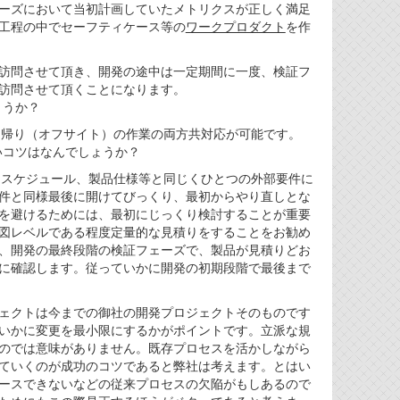
ーズにおいて当初計画していたメトリクスが正しく満足
工程の中でセーフティケース等の
ワークプロダクト
を作
訪問させて頂き、開発の途中は一定期間に一度、検証フ
訪問させて頂くことになります。
ょうか？
持ち帰り（オフサイト）の作業の両方共対応が可能です。
いコツはなんでしょうか？
ト、スケジュール、製品仕様等と同じくひとつの外部要件に
件と同様最後に開けてびっくり、最初からやり直しとな
を避けるためには、最初にじっくり検討することが重要
図レベルである程度定量的な見積りをすることをお勧め
、開発の最終段階の検証フェーズで、製品が見積りどお
に確認します。従っていかに開発の初期段階で最後まで
ェクトは今までの御社の開発プロジェクトそのものです
いかに変更を最小限にするかがポイントです。立派な規
のでは意味がありません。既存プロセスを活かしながら
ていくのが成功のコツであると弊社は考えます。とはい
ースできないなどの従来プロセスの欠陥がもしあるので