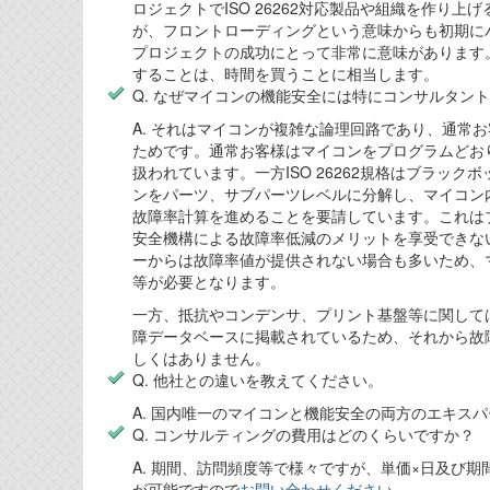
ロジェクトでISO 26262対応製品や組織を作り
が、フロントローディングという意味からも初期に
プロジェクトの成功にとって非常に意味があります
することは、時間を買うことに相当します。
Q. なぜマイコンの機能安全には特にコンサルタン
A. それはマイコンが複雑な論理回路であり、通常
ためです。通常お客様はマイコンをプログラムどお
扱われています。一方ISO 26262規格はブラッ
ンをパーツ、サブパーツレベルに分解し、マイコン
故障率計算を進めることを要請しています。これは
安全機構による故障率低減のメリットを享受できな
ーからは故障率値が提供されない場合も多いため、
等が必要となります。
一方、抵抗やコンデンサ、プリント基盤等に関しては、
障データベースに掲載されているため、それから故
しくはありません。
Q. 他社との違いを教えてください。
A. 国内唯一のマイコンと機能安全の両方のエキス
Q. コンサルティングの費用はどのくらいですか？
A. 期間、訪問頻度等で様々ですが、単価×日及び
が可能ですので
お問い合わせください
。