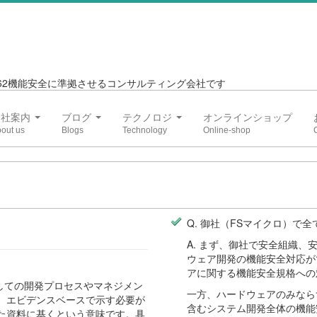
6262機能安全に準拠させるコンサルティング会社です
会社案内
ブログ
テクノロジ
オンラインショップ
Q. 御社（FSマイクロ）で
A. まず、御社で安全組織
ウェア開発の機能安全対応が
アに関する機能安全規格への
としての開発プロセスやマネジメン
一方、ハードウェアのみなら
、エビデンスベースで示す必要が
含むシステム開発全体の機能
た資料に基くという意味です。具