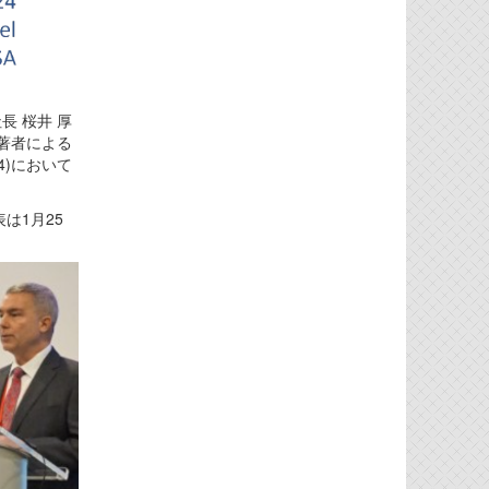
長 桜井 厚
同著者による
4)において
は1月25