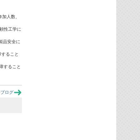
る、参加人数、
る、信頼性工学に
る、製品安全に
障すること
ムが故障すること
のブログ