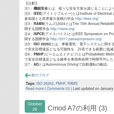
【注釈】
注1：
機能安全
とは、様々な安全方策を講じることによ
注2：
IEEE
(アイトリプルイー)とはInstitute of Elect
参加国とも世界最大規模の学会
http://ieee.org/
注3：
RAMS
(ラムズ)2024とはThe 70th Annual Reli
関する国際学会
http://rams.org/
注4：
ISPCE
(アイスパイス)とはIEEE Symposium on 
関する国際学会
http://2017.psessymposium.org/
注5：
ISO 26262
とは、車載電気・電子システムに関す
で安全目標違反となる可能性を、許容できる範囲に低減
注6：
PMHF
(ピーエムエイチエフ)とはProbabilistic Me
で安全目標違反となる確率を車両寿命間で時間平均した、I
注7：
AD
とはAutonomous Drivingで自動運転の略語。
前のブログ
Tags:
ISO 26262
,
PMHF
,
RAMS
Read more
|
Comments (0)
| Last updated on January
October
Cmod A7の利用 (3)
26