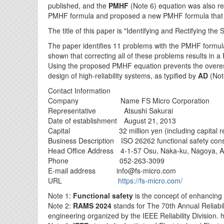
published, and the
PMHF
(Note 6) equation was also re
PMHF formula and proposed a new PMHF formula that c
The title of this paper is "Identifying and Rectifying th
The paper identifies 11 problems with the PMHF formula
shown that correcting all of these problems results in 
Using the proposed PMHF equation prevents the overes
design of high-reliability systems, as typified by
AD
(Note
Contact Information
Company Name FS Micro Corporation
Representative Atsushi Sakurai
Date of establishment August 21, 2013
Capital 32 million yen (including capital re
Business Description ISO 26262 functional safety consu
Head Office Address 4-1-57 Osu, Naka-ku, Nagoya, Ai
Phone 052-263-3099
E-mail address info@fs-micro.com
URL
https://fs-micro.com/
Note 1:
Functional safety
is the concept of enhancing 
Note 2:
RAMS 2024
stands for The 70th Annual Reliabili
engineering organized by the IEEE Reliability Division. h