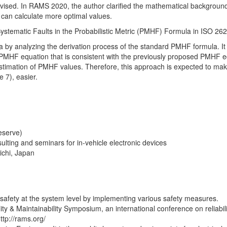
vised. In RAMS 2020, the author clarified the mathematical background
an calculate more optimal values.
e Systematic Faults in the Probabilistic Metric (PMHF) Formula in ISO 26
 by analyzing the derivation process of the standard PMHF formula. It 
a PMHF equation that is consistent with the previously proposed PMHF e
timation of PMHF values. Therefore, this approach is expected to mak
 7), easier.
serve)
lting and seminars for in-vehicle electronic devices
chi, Japan
safety at the system level by implementing various safety measures.
ty & Maintainability Symposium, an international conference on reliabili
ttp://rams.org/