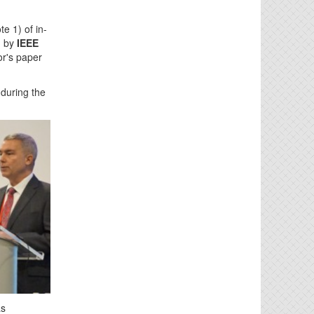
e 1) of in-
d by
IEEE
or's paper
during the
as