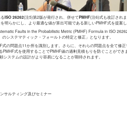
ある
ISO 26262
(注5)第2版が発行され、併せて
PMHF
(注6)式も改訂され
な背景を明らかにし、より最適な値が算出可能である新しいPMHF式を提案
atic Faults in the Probabilistic Metric (PMHF) Formula in ISO 
MHF）のシステマティック・フォールトの特定と修正」となります。
HF式の問題点11か所を識別します。さらに、それらの問題点を全て修正
るPMHF式を使用することでPMHF値の過剰見積もりを防ぐことができ
信頼システムの設計がより容易になることが期待されます。
コンサルティング及びセミナー