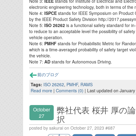
Note 3:
IEEE
stands for Institute of Electrical and Electr
electronic engineering technology, both in terms of the n
Note 4:
ISPCE
stands for IEEE Symposium on Product Co
by the IEEE Product Safety Division http://2017.psess
Note 5:
ISO 26262
is a functional safety standard for in
to reduce to an acceptable level the possibility of safety
vehicle operation.
Note 6:
PMHF
stands for Probabilistic Metric for Rand
which is a time-averaged probability of safety target viol
the vehicle.
Note 7:
AD
stands for Autonomous Driving.
前のブログ
Tags:
ISO 26262
,
PMHF
,
RAMS
Read more
|
Comments (0)
| Last updated on January
弊社代表 桜井 厚の論
October
27
択
posted by sakurai on October 27, 2023 #687