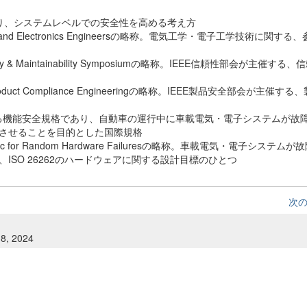
り、システムレベルでの安全性を高める考え方
rical and Electronics Engineersの略称。電気工学・電子工学技術に関す
ability & Maintainability Symposiumの略称。IEEE信頼性部会が主催す
Product Compliance Engineeringの略称。IEEE製品安全部会が主催す
る機能安全規格であり、自動車の運行中に車載電気・電子システムが故
させることを目的とした国際規格
tric for Random Hardware Failuresの略称。車載電気・電子システ
SO 26262のハードウェアに関する設計目標のひとつ
次
 8, 2024