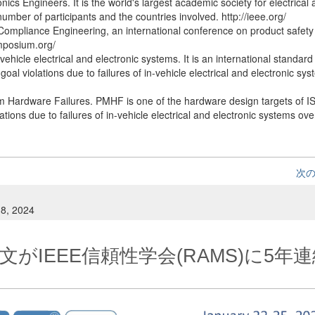
onics Engineers. It is the world's largest academic society for electrical
umber of participants and the countries involved. http://ieee.org/
mpliance Engineering, an international conference on product safety
ymposium.org/
-vehicle electrical and electronic systems. It is an international standard
 goal violations due to failures of in-vehicle electrical and electronic sy
om Hardware Failures. PMHF is one of the hardware design targets of 
ations due to failures of in-vehicle electrical and electronic systems over
次
 8, 2024
文がIEEE信頼性学会(RAMS)に5年