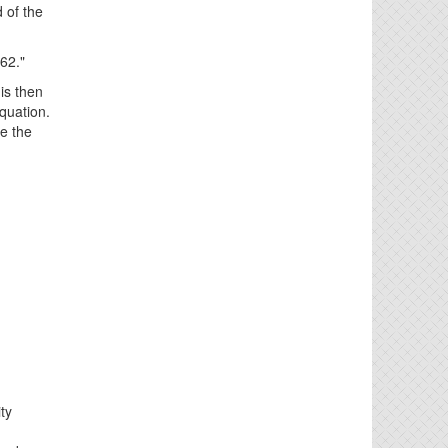
 of the
262."
is then
quation.
e the
ty