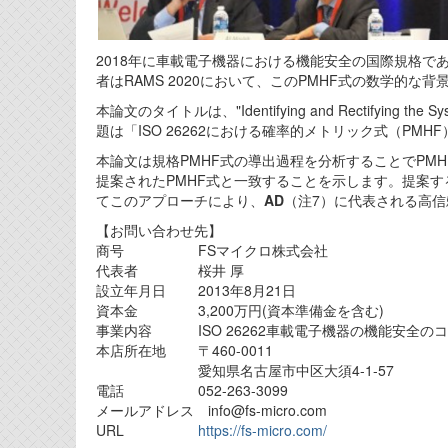
2018年に車載電子機器における機能安全の国際規格で
者はRAMS 2020において、このPMHF式の数学的
本論文のタイトルは、"Identifying and Rectifying the System
題は「ISO 26262における確率的メトリック式（P
本論文は規格PMHF式の導出過程を分析することでPM
提案されたPMHF式と一致することを示します。提案す
てこのアプローチにより、
AD
（注7）に代表される高
【お問い合わせ先】
商号 FSマイクロ株式会社
代表者 桜井 厚
設立年月日 2013年8月21日
資本金 3,200万円(資本準備金を含む)
事業内容 ISO 26262車載電子機器の機能安全の
本店所在地 〒460-0011
愛知県名古屋市中区大須4-1-57
電話 052-263-3099
メールアドレス info@fs-micro.com
URL
https://fs-micro.com/