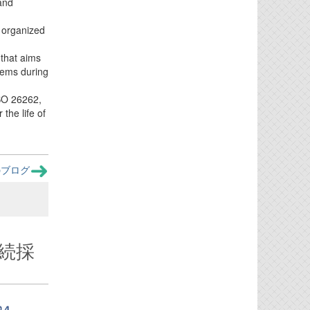
 and
 organized
 that aims
stems during
ISO 26262,
 the life of
のブログ
連続採