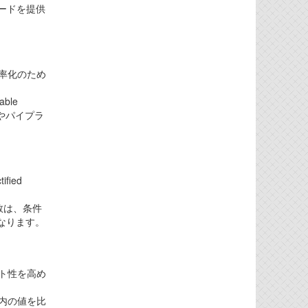
ードを提供
効率化のため
ble
化やパイプラ
ied
数は、条件
なります。
スト性を高め
ウ内の値を比