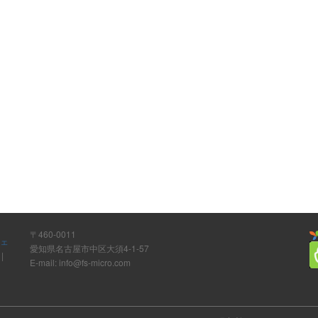
〒460-0011
ウェ
愛知県名古屋市中区大須4-1-57
ト
|
E-mail: info@fs-micro.com