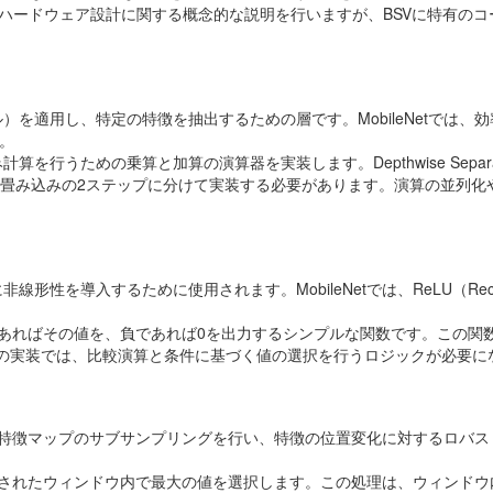
ハードウェア設計に関する概念的な説明を行いますが、BSVに特有のコ
）を適用し、特定の特徴を抽出するための層です。MobileNetでは、
す。
計算を行うための乗算と加算の演算器を実装します。Depthwise Separa
Pointwise畳み込みの2ステップに分けて実装する必要があります。演算の並列
。
性を導入するために使用されます。MobileNetでは、ReLU（Rectif
正であればその値を、負であれば0を出力するシンプルな関数です。この関
の実装では、比較演算と条件に基づく値の選択を行うロジックが必要に
）は、入力特徴マップのサブサンプリングを行い、特徴の位置変化に対するロバ
ngは、定義されたウィンドウ内で最大の値を選択します。この処理は、ウィンド