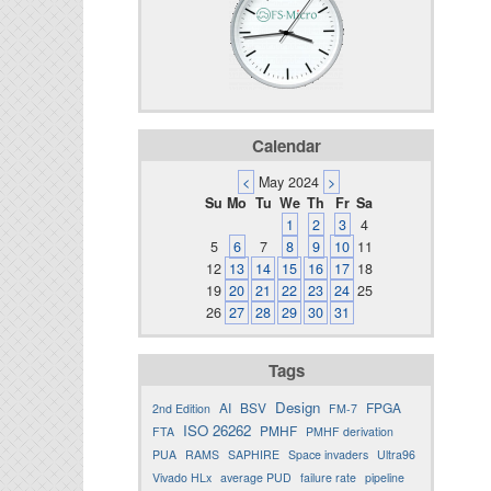
Calendar
<
May 2024
>
Su
Mo
Tu
We
Th
Fr
Sa
1
2
3
4
5
6
7
8
9
10
11
12
13
14
15
16
17
18
19
20
21
22
23
24
25
26
27
28
29
30
31
Tags
Design
AI
BSV
FPGA
2nd Edition
FM-7
ISO 26262
PMHF
FTA
PMHF derivation
PUA
RAMS
SAPHIRE
Space invaders
Ultra96
Vivado HLx
average PUD
failure rate
pipeline