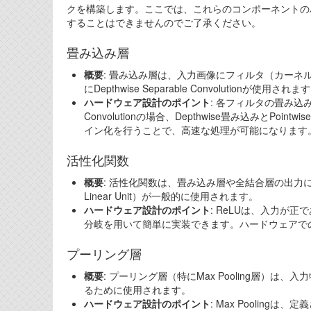
クを構築します。ここでは、これらのコンポーネントの
することはできませんのでご了承ください。
畳み込み層
概要
: 畳み込み層は、入力画像にフィルタ（カーネル
にDepthwise Separable Convolutionが使用されま
ハードウェア設計のポイント
: 各フィルタの畳み込み
Convolutionの場合、Depthwise畳み込みと
イン化を行うことで、高速な処理が可能になります
活性化関数
概要
: 活性化関数は、畳み込み層や全結合層の出力に非線形
Linear Unit）が一般的に使用されます。
ハードウェア設計のポイント
: ReLUは、入力が
分岐を用いて簡単に実装できます。ハードウェアで
プーリング層
概要
: プーリング層（特にMax Pooling層
るために使用されます。
ハードウェア設計のポイント
: Max Pooli