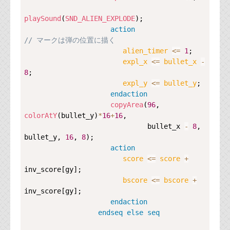
playSound
(
SND_ALIEN_EXPLODE
);

action
// マークは弾の位置に描く                        
alien_timer 
<=
1
;

expl_x 
<=
bullet_x
-
8
;

expl_y 
<=
bullet_y
;

endaction
copyArea
(
96
, 
colorAtY
(bullet_y)
*
16
+
16
,

                              bullet_x 
-
8
, 
bullet_y, 
16
, 
8
);

action
score 
<=
score
+
inv_score[gy];

bscore 
<=
bscore
+
inv_score[gy];

endaction
endseq
else
seq