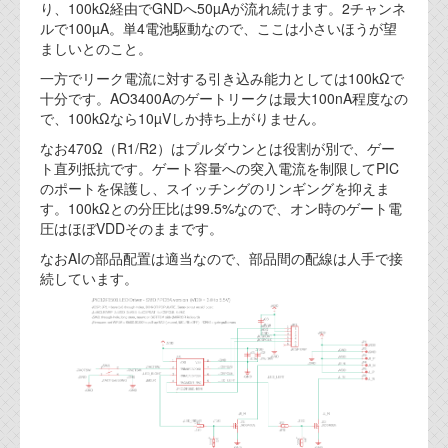
り、100kΩ経由でGNDへ50µAが流れ続けます。2チャンネ
ルで100µA。単4電池駆動なので、ここは小さいほうが望
ましいとのこと。
一方でリーク電流に対する引き込み能力としては100kΩで
十分です。AO3400Aのゲートリークは最大100nA程度なの
で、100kΩなら10µVしか持ち上がりません。
なお470Ω（R1/R2）はプルダウンとは役割が別で、ゲー
ト直列抵抗です。ゲート容量への突入電流を制限してPIC
のポートを保護し、スイッチングのリンギングを抑えま
す。100kΩとの分圧比は99.5%なので、オン時のゲート電
圧はほぼVDDそのままです。
なおAIの部品配置は適当なので、部品間の配線は人手で接
続しています。