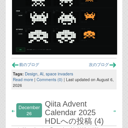
前のブログ
次のブログ
Tags:
Design
,
AI
,
space invaders
Read more
|
Comments (0)
| Last updated on August 6,
2026
Qiita Advent
December
Calendar 2025
26
HDLへの投稿 (4)