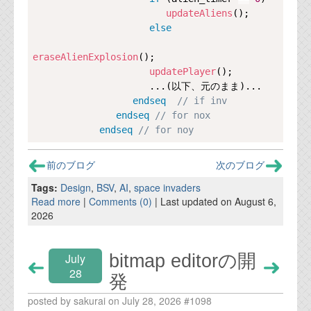
updateAliens
();

else
eraseAlienExplosion
();

updatePlayer
();

                     ...(以下、元のまま)...

endseq
// if inv
endseq
// for nox
endseq
// for noy
前のブログ
次のブログ
Tags:
Design
,
BSV
,
AI
,
space invaders
Read more
|
Comments (0)
| Last updated on August 6,
2026
bitmap editorの開
July
28
発
posted by sakurai on July 28, 2026 #1098