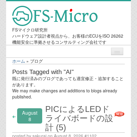
FSマイクロ研究所
ハードウェア設計者視点から、お客様のECUをISO 26262
機能安全に準拠させるコンサルティング会社です
ホーム
»
ブログ
ニュース
Posts Tagged with "AI"
既に発行済みのブログであっても適宜修正・追加すること
業務内容
があります。
We may make changes and additions to blogs already
published.
機能安全コンサルティング
PICによるLEDド
August
会社案内
ライバボードの設
8
計 (5)
会社概要
posted by sakurai on August 8, 2026 #1102