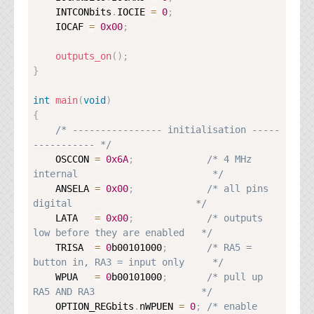
    INTCONbits
.
IOCIE 
=
0
;
    IOCAF 
=
0x00
;
outputs_on
(
)
;
}
int
main
(
void
)
{
/* ---------------- initialisation -----
----------- */
    OSCCON 
=
0x6A
;
/* 4 MHz 
internal                        */
    ANSELA 
=
0x00
;
/* all pins 
digital                      */
    LATA   
=
0x00
;
/* outputs 
low before they are enabled   */
    TRISA  
=
0
b00101000
;
/* RA5 = 
button in, RA3 = input only     */
    WPUA   
=
0
b00101000
;
/* pull up 
RA5 AND RA3                   */
    OPTION_REGbits
.
nWPUEN 
=
0
;
/* enable 