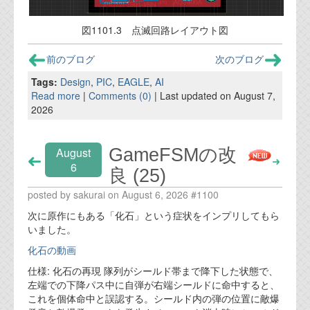
図1101.3 点滅回路レイアウト図
前のブログ
次のブログ
Tags:
Design
,
PIC
,
EAGLE
,
AI
Read more
|
Comments (0)
| Last updated on August 7,
2026
GameFSMの改
August
6
良 (25)
posted by sakurai on August 6, 2026 #1100
次に原作にもある「化石」という症状をインプリしてもら
いました。
化石の動画
仕様: 化石の再現 隊列がシールド帯まで降下した状態で、
左端での下降パス中に自弾が右端シールドに命中すると、
これを個体命中と誤認する。シールド内の弾の位置に敵爆