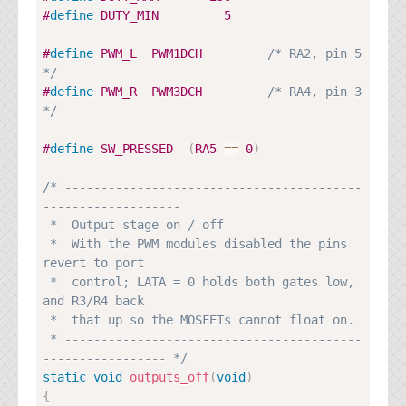
#
define
DUTY_MIN
5
#
define
PWM_L
PWM1DCH         
/* RA2, pin 5 
*/
#
define
PWM_R
PWM3DCH         
/* RA4, pin 3 
*/
#
define
SW_PRESSED
(
RA5 
==
0
)
/* -----------------------------------------
-------------------

 *  Output stage on / off

 *  With the PWM modules disabled the pins 
revert to port

 *  control; LATA = 0 holds both gates low, 
and R3/R4 back

 *  that up so the MOSFETs cannot float on.

 * -----------------------------------------
----------------- */
static
void
outputs_off
(
void
)
{