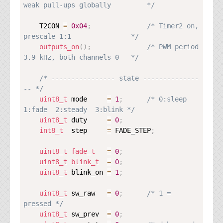
weak pull-ups globally         */
    T2CON 
=
0x04
;
/* Timer2 on, 
prescale 1:1               */
outputs_on
(
)
;
/* PWM period 
3.9 kHz, both channels 0   */
/* ---------------- state --------------
-- */
uint8_t
 mode     
=
1
;
/* 0:sleep  
1:fade  2:steady  3:blink */
uint8_t
 duty     
=
0
;
int8_t
  step     
=
 FADE_STEP
;
uint8_t
fade_t
=
0
;
uint8_t
blink_t
=
0
;
uint8_t
 blink_on 
=
1
;
uint8_t
 sw_raw   
=
0
;
/* 1 = 
pressed */
uint8_t
 sw_prev  
=
0
;