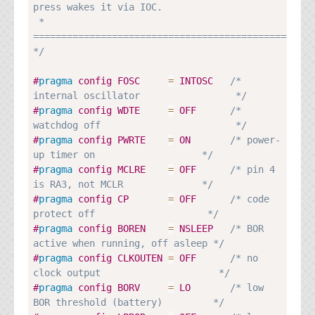
資料閲覧パスワードをお問い合わせ頂き
press wakes it via IOC.

ログインをお願い致します。アカウント
 * 
名は"opendocument"です。
==================================================
*/
機能安全用語集
#
pragma
config FOSC     
=
 INTOSC   
/* 
設計用語集
internal oscillator                 */
#
pragma
config WDTE     
=
 OFF      
/* 
オンラインショップ
watchdog off                        */
#
pragma
config PWRTE    
=
 ON       
/* power-
up timer on                   */
お問い合わせ
#
pragma
config MCLRE    
=
 OFF      
/* pin 4 
is RA3, not MCLR              */
FAQ
#
pragma
config CP       
=
 OFF      
/* code 
protect off                    */
お問い合わせフォーム
#
pragma
config BOREN    
=
 NSLEEP   
/* BOR 
active when running, off asleep */
#
pragma
config CLKOUTEN 
=
 OFF      
/* no 
clock output                     */
#
pragma
config BORV     
=
 LO       
/* low 
BOR threshold (battery)         */