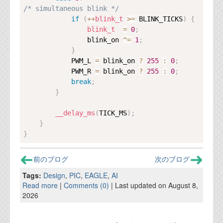
/* simultaneous blink */
if
(
++
blink_t
>=
 BLINK_TICKS
)
{
blink_t
=
0
;
                blink_on 
^=
1
;
}
            PWM_L 
=
 blink_on 
?
255
:
0
;
            PWM_R 
=
 blink_on 
?
255
:
0
;
break
;
}
__delay_ms
(
TICK_MS
)
;
}
}
前のブログ
次のブログ
Tags:
Design
,
PIC
,
EAGLE
,
AI
Read more
|
Comments (0)
| Last updated on August 8,
2026