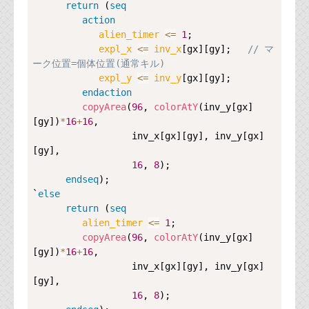
return
 (
seq
action
alien_timer 
<=
1
;

expl_x 
<=
inv_x
[gx][gy];   
// マ
ーク位置=個体位置(通常キル)                    
expl_y 
<=
inv_y
[gx][gy];

endaction
copyArea
(
96
, 
colorAtY
(inv_y[gx]
[gy])
*
16
+
16
,

                  inv_x[gx][gy], inv_y[gx]
[gy],

16
, 
8
);

endseq
);

`
else
return
 (
seq
alien_timer 
<=
1
;

copyArea
(
96
, 
colorAtY
(inv_y[gx]
[gy])
*
16
+
16
,

                  inv_x[gx][gy], inv_y[gx]
[gy],

16
, 
8
);
