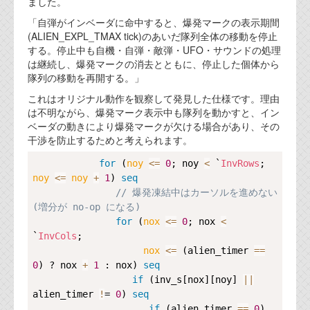
ました。
「自弾がインベーダに命中すると、爆発マークの表示期間
(ALIEN_EXPL_TMAX tick)のあいだ隊列全体の移動を停止
する。停止中も自機・自弾・敵弾・UFO・サウンドの処理
は継続し、爆発マークの消去とともに、停止した個体から
隊列の移動を再開する。」
これはオリジナル動作を観察して発見した仕様です。理由
は不明ながら、爆発マーク表示中も隊列を動かすと、イン
ベーダの動きにより爆発マークが欠ける場合があり、その
干渉を防止するためと考えられます。
Copy
for
 (
noy 
<=
0
; noy 
<
 `
InvRows
; 
noy 
<=
noy
+
1
) 
seq
// 爆発凍結中はカーソルを進めない
(増分が no-op になる)
for
 (
nox 
<=
0
; nox 
<
`
InvCols
;

nox 
<=
 (alien_timer 
==
0
) ? nox 
+
1
 : nox) 
seq
if
 (inv_s[nox][noy] 
|
|
alien_timer 
!
= 
0
) 
seq
if
 (alien_timer 
==
0
)
