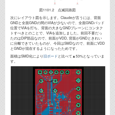
図1101.2 点滅回路図
次にレイアウト図を示します。Claudeが言うには、背面
GNDと全面GNDの間のVIAが少ないので、全面GNDパッド
位置でVIAを打ち、背面の大きなGNDプレーンにコンタク
トすべきとのことで、VIAを追加しました。前回不要だっ
たのはDIP部品なので、前面がVDD, 背面がGNDときれい
に分離できていたものが、今回はSMDなので、前面にVDD
とGNDが混在するようになったためです。
面積はSMD化により
旧ボード
と比べて▲53%となっていま
す。