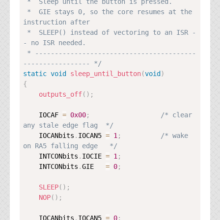
 *  Sleep until the button is pressed.

 *  GIE stays 0, so the core resumes at the 
instruction after

 *  SLEEP() instead of vectoring to an ISR -
- no ISR needed.

 * -----------------------------------------
----------------- */
static
void
sleep_until_button
(
void
)
{
outputs_off
(
)
;
    IOCAF 
=
0x00
;
/* clear 
any stale edge flag  */
    IOCANbits
.
IOCAN5 
=
1
;
/* wake 
on RA5 falling edge   */
    INTCONbits
.
IOCIE 
=
1
;
    INTCONbits
.
GIE   
=
0
;
SLEEP
(
)
;
NOP
(
)
;
    IOCANbits
.
IOCAN5 
=
0
;