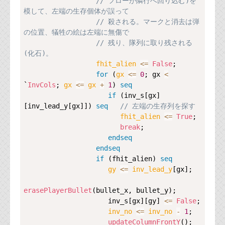
// フローが隣行へ回り込む)を
模して、左端の生存個体が誤って                  
// 殺される。マークと消去は弾
の位置、犠牲の絵は左端に無傷で                   
// 残り、隊列に取り残される
(化石)。                                         
fhit_alien 
<=
False
;

for
 (
gx 
<=
0
; gx 
<
`
InvCols
; 
gx 
<=
gx
+
1
) 
seq
if
 (inv_s[gx]
[inv_lead_y[gx]]) 
seq
// 左端の生存列を
fhit_alien 
<=
True
;

break
;

endseq
endseq
if
 (fhit_alien) 
seq
gy 
<=
inv_lead_y
[gx];

erasePlayerBullet
(bullet_x, bullet_y);

                     inv_s[gx][gy] 
<=
False
;

inv_no 
<=
inv_no
-
1
;

updateColumnFrontY
();
