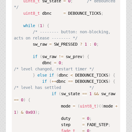
uint8_t
 sw_state 
=
0
;
/* debounced   
*/
uint8_t
 dbnc     
=
 DEBOUNCE_TICKS
;
while
(
1
)
{
/* -------- button: non-blocking, 
acts on release -------- */
        sw_raw 
=
 SW_PRESSED 
?
1
:
0
;
if
(
sw_raw 
!=
 sw_prev
)
{
            dbnc 
=
0
;
/* level changed, restart timer */
}
else
if
(
dbnc 
<
 DEBOUNCE_TICKS
)
{
if
(
++
dbnc 
==
 DEBOUNCE_TICKS
)
{
/* level has settled            */
if
(
sw_state 
==
1
&&
 sw_raw 
==
0
)
{
                    mode 
=
(
uint8_t
)
(
(
mode 
+
1
)
&
0x03
)
;
                    duty     
=
0
;
                    step     
=
 FADE_STEP
;
fade_t
=
0
;