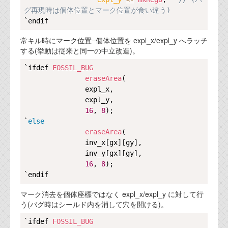
グ再現時は個体位置とマーク位置が食い違う)    
常キル時にマーク位置=個体位置を expl_x/expl_y へラッチ
する(挙動は従来と同一の中立改造)。
Copy
`ifdef 
FOSSIL_BUG
eraseArea
(

               expl_x,

               expl_y,

16
, 
8
);

`
else
eraseArea
(

               inv_x[gx][gy],

               inv_y[gx][gy],

16
, 
8
);

マーク消去を個体座標ではなく expl_x/expl_y に対して行
う(バグ時はシールド内を消して穴を開ける)。
Copy
`ifdef 
FOSSIL_BUG