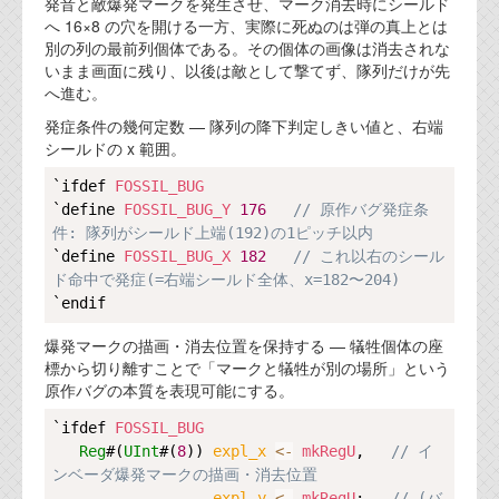
発音と敵爆発マークを発生させ、マーク消去時にシールド
へ 16×8 の穴を開ける一方、実際に死ぬのは弾の真上とは
別の列の最前列個体である。その個体の画像は消去されな
いまま画面に残り、以後は敵として撃てず、隊列だけが先
へ進む。
発症条件の幾何定数 — 隊列の降下判定しきい値と、右端
シールドの x 範囲。
Copy
`ifdef 
FOSSIL_BUG
`define 
FOSSIL_BUG_Y
176
// 原作バグ発症条
件: 隊列がシールド上端(192)の1ピッチ以内  
`define 
FOSSIL_BUG_X
182
// これ以右のシール
ド命中で発症(=右端シールド全体、x=182〜2
爆発マークの描画・消去位置を保持する — 犠牲個体の座
標から切り離すことで「マークと犠牲が別の場所」という
原作バグの本質を表現可能にする。
Copy
`ifdef 
FOSSIL_BUG
Reg
#(
UInt
#(
8
)) 
expl_x 
<-
mkRegU
,   
// イ
ンベーダ爆発マークの描画・消去位置             
expl_y 
<-
mkRegU
;   
// (バ