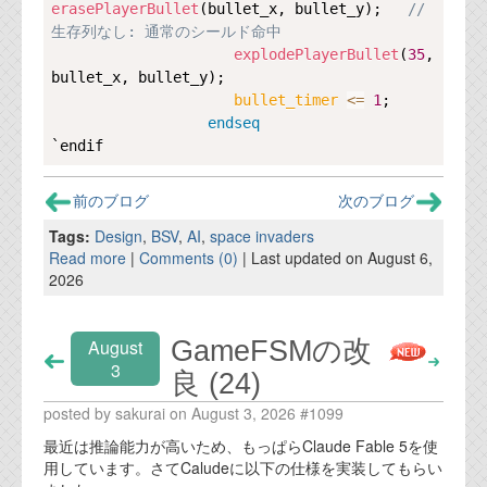
erasePlayerBullet
(bullet_x, bullet_y);   
// 
生存列なし: 通常のシールド命中                 
explodePlayerBullet
(
35
, 
bullet_x, bullet_y);

bullet_timer 
<=
1
;

endseq
前のブログ
次のブログ
Tags:
Design
,
BSV
,
AI
,
space invaders
Read more
|
Comments (0)
| Last updated on August 6,
2026
GameFSMの改
August
3
良 (24)
posted by sakurai on August 3, 2026 #1099
最近は推論能力が高いため、もっぱらClaude Fable 5を使
用しています。さてCaludeに以下の仕様を実装してもらい