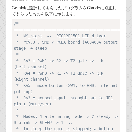
代表ご挨拶
Geminiに設計してもらったプログラムをClaudeに修正し
てもらったものを以下に示します。
オフィス
Copy
/* 
実績
==================================================
 *  NY_night  --  PIC12F1501 LED driver

ブログ
 *  rev.3 : SMD / PCBA board (AO3400A output 
stage) + sleep

 *

機能安全ブログ
 *  RA2 = PWM1 -> R2 -> T2 gate -> L_N   
(Left channel)

設計ブログ
 *  RA4 = PWM3 -> R1 -> T1 gate -> R_N   
(Right channel)

テクノロジ
 *  RA5 = mode button (SW1, to GND, internal 
pull-up)

外部投稿記事
 *  RA3 = unused input, brought out to JP1 
pin 1 (MCLR/VPP)

ブログテーマ
 *

 *  Modes: 1 alternating fade -> 2 steady -> 
技術文書
3 blink -> SLEEP -> 1 ...

ご希望の方は、お問い合わせページから
 *  In sleep the core is stopped; a button 