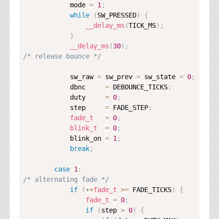
            mode 
=
1
;
while
(
SW_PRESSED
)
{
__delay_ms
(
TICK_MS
)
;
}
__delay_ms
(
30
)
;
/* release bounce */
            sw_raw 
=
 sw_prev 
=
 sw_state 
=
0
;
            dbnc     
=
 DEBOUNCE_TICKS
;
            duty     
=
0
;
            step     
=
 FADE_STEP
;
fade_t
=
0
;
blink_t
=
0
;
            blink_on 
=
1
;
break
;
case
1
:
/* alternating fade */
if
(
++
fade_t
>=
 FADE_TICKS
)
{
fade_t
=
0
;
if
(
step 
>
0
)
{