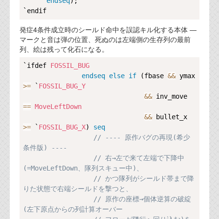
endseq
);

発症4条件成立時のシールド命中を誤認キル化する本体 —
マークと音は弾の位置、死ぬのは左端側の生存列の最前
列、絵は残って化石になる。
Copy
`ifdef 
FOSSIL_BUG
endseq
else
if
 (fbase 
&
&
 ymax 
>=
 `
FOSSIL_BUG_Y
&
&
 inv_move 
==
MoveLeftDown
&
&
 bullet_x 
>=
 `
FOSSIL_BUG_X
) 
seq
// ---- 原作バグの再現(希少
条件版) ----                                    
// 右→左で来て左端で下降中
(=MoveLeftDown、隊列スキュー中)、         
// かつ隊列がシールド帯まで降
りた状態で右端シールドを撃つと、                
// 原作の座標→個体逆算の破綻
(左下原点からの列計算オーバー                   