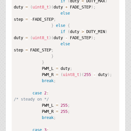
if
(
duty 
<
 DUTY_MAX
)
duty 
=
(
uint8_t
)
(
duty 
+
 FADE_STEP
)
;
else
step 
=
-
FADE_STEP
;
}
else
{
if
(
duty 
>
 DUTY_MIN
)
duty 
=
(
uint8_t
)
(
duty 
-
 FADE_STEP
)
;
else
step 
=
 FADE_STEP
;
}
}
            PWM_L 
=
 duty
;
            PWM_R 
=
(
uint8_t
)
(
255
-
 duty
)
;
break
;
case
2
:
/* steady on */
            PWM_L 
=
255
;
            PWM_R 
=
255
;
break
;
case
3
: