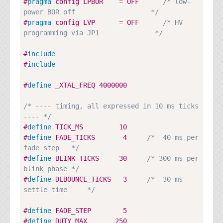
#
pragma
config LPBOR    
=
 OFF      
/* low-
power BOR off                   */
#
pragma
config LVP      
=
 OFF      
/* HV 
programming via JP1              */
#
include
#
include
#
define
_XTAL_FREQ
4000000
/* ---- timing, all expressed in 10 ms ticks 
---- */
#
define
TICK_MS
10
#
define
FADE_TICKS
4
/*  40 ms per 
fade step   */
#
define
BLINK_TICKS
30
/* 300 ms per 
blink phase */
#
define
DEBOUNCE_TICKS
3
/*  30 ms 
settle time     */
#
define
FADE_STEP
5
#
define
DUTY_MAX
250