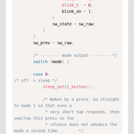
blink_t
=
0
;
                    blink_on 
=
1
;
}
                sw_state 
=
 sw_raw
;
}
}
        sw_prev 
=
 sw_raw
;
/* -------- mode output -------- */
switch
(
mode
)
{
case
0
:
/* off -> sleep */
sleep_until_button
(
)
;
/* Woken by a press. Go straight 
to mode 1 so that even a

             * very short tap responds, then 
swallow this press so the

             * release does not advance the 
mode a second time.        */