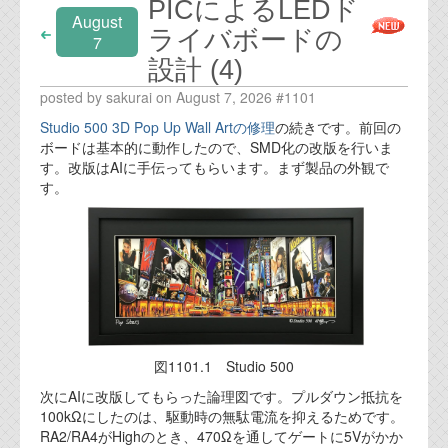
PICによるLEDド
August
ライバボードの
7
設計 (4)
posted by sakurai on August 7, 2026 #1101
Studio 500 3D Pop Up Wall Artの修理
の続きです。前回の
ボードは基本的に動作したので、SMD化の改版を行いま
す。改版はAIに手伝ってもらいます。まず製品の外観で
す。
図1101.1 Studio 500
次にAIに改版してもらった論理図です。プルダウン抵抗を
100kΩにしたのは、駆動時の無駄電流を抑えるためです。
RA2/RA4がHighのとき、470Ωを通してゲートに5Vがかか