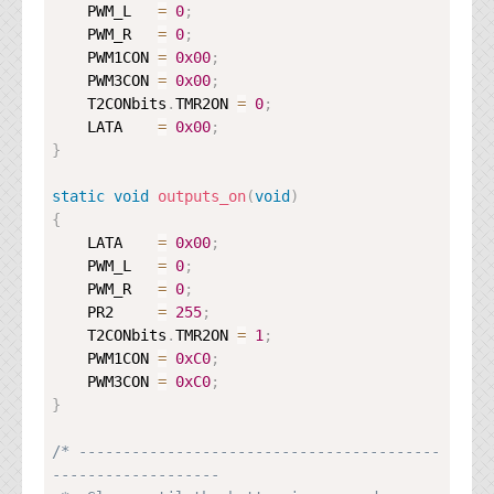
    PWM_L   
=
0
;
    PWM_R   
=
0
;
    PWM1CON 
=
0x00
;
    PWM3CON 
=
0x00
;
    T2CONbits
.
TMR2ON 
=
0
;
    LATA    
=
0x00
;
}
static
void
outputs_on
(
void
)
{
    LATA    
=
0x00
;
    PWM_L   
=
0
;
    PWM_R   
=
0
;
    PR2     
=
255
;
    T2CONbits
.
TMR2ON 
=
1
;
    PWM1CON 
=
0xC0
;
    PWM3CON 
=
0xC0
;
}
/* -----------------------------------------
-------------------
