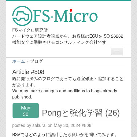
FSマイクロ研究所
ハードウェア設計者視点から、お客様のECUをISO 26262
機能安全に準拠させるコンサルティング会社です
ホーム
»
ブログ
ニュース
Article #808
既に発行済みのブログであっても適宜修正・追加すること
業務内容
があります。
We may make changes and additions to blogs already
published.
機能安全コンサルティング
May
Pongと強化学習 (26)
会社案内
30
posted by sakurai on May 30, 2024 #808
会社概要
BSVではどのように設計したら良いかを聞いてみます。