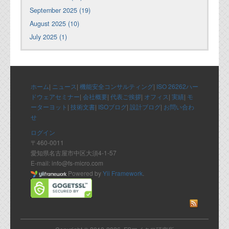
September 2025 (19)
August 2025 (10)
July 2025 (1)
ホーム
|
ニュース
|
機能安全コンサルティング
|
ISO 26262ハー
ドウェアセミナー
|
会社概要
|
代表ご挨拶
|
オフィス
|
実績
|
モ
ーターヨット
|
技術文書
|
ISOブログ
|
設計ブログ
|
お問い合わ
せ
ログイン
〒460-0011
愛知県名古屋市中区大須4-1-57
E-mail: info@fs-micro.com
Powered by
Yii Framework
.