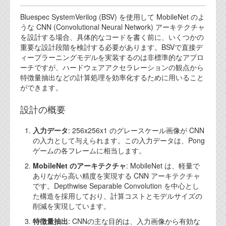
代表ご挨拶
Bluespec SystemVerilog (BSV) を使用して MobileNet のよ
うな CNN (Convolutional Neural Network) アーキテクチャ
オフィス
を設計する場合、具体的なコードを書く前に、いくつかの
重要な設計段階を検討する必要があります。BSVで直接デ
実績
ィープラーニングモデルを実装するのは非標準的なアプロ
ーチですが、ハードウェアアクセラレーションの観点から
ブログ
特徴量抽出などの計算処理を効率化するために用いること
ができます。
機能安全ブログ
設計の概要
設計ブログ
入力データ
: 256x256x1 のグレースケール画像が CNN
テクノロジ
の入力として与えられます。この入力データは、Pong
ゲームの各フレームに相当します。
MobileNet のアーキテクチャ
: MobileNet は、軽量で
外部投稿記事
ありながら高い精度を実現する CNN アーキテクチャ
です。Depthwise Separable Convolution を中心とし
ブログテーマ
た構造を採用しており、計算コストとモデルサイズの
削減を実現しています。
技術文書
ご希望の方は、お問い合わせページから
特徴量抽出
: CNNの主な目的は、入力画像から有効な