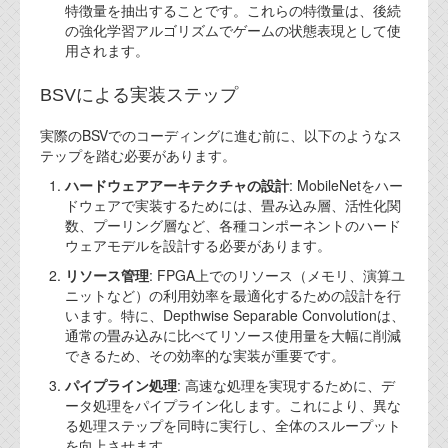
資料閲覧パスワードをお問い合わせ頂き
特徴量を抽出することです。これらの特徴量は、後続
ログインをお願い致します。アカウント
の強化学習アルゴリズムでゲームの状態表現として使
名は"opendocument"です。
用されます。
機能安全用語集
BSVによる実装ステップ
設計用語集
実際のBSVでのコーディングに進む前に、以下のようなス
テップを踏む必要があります。
オンラインショップ
ハードウェアアーキテクチャの設計
: MobileNetをハー
ドウェアで実装するためには、畳み込み層、活性化関
お問い合わせ
数、プーリング層など、各種コンポーネントのハード
ウェアモデルを設計する必要があります。
リソース管理
: FPGA上でのリソース（メモリ、演算ユ
FAQ
ニットなど）の利用効率を最適化するための設計を行
います。特に、Depthwise Separable Convolutionは、
お問い合わせフォーム
通常の畳み込みに比べてリソース使用量を大幅に削減
できるため、その効率的な実装が重要です。
パイプライン処理
: 高速な処理を実現するために、デ
ータ処理をパイプライン化します。これにより、異な
る処理ステップを同時に実行し、全体のスループット
を向上させます。