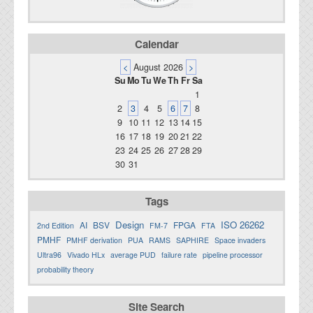
Calendar
<
August 2026
>
Su
Mo
Tu
We
Th
Fr
Sa
1
2
3
4
5
6
7
8
9
10
11
12
13
14
15
16
17
18
19
20
21
22
23
24
25
26
27
28
29
30
31
Tags
Design
ISO 26262
AI
BSV
FPGA
2nd Edition
FM-7
FTA
PMHF
PMHF derivation
PUA
RAMS
SAPHIRE
Space invaders
Ultra96
Vivado HLx
average PUD
failure rate
pipeline processor
probability theory
Site Search