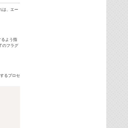
れは、エー
するよう指
了のフラグ
信するプロセ
Copy