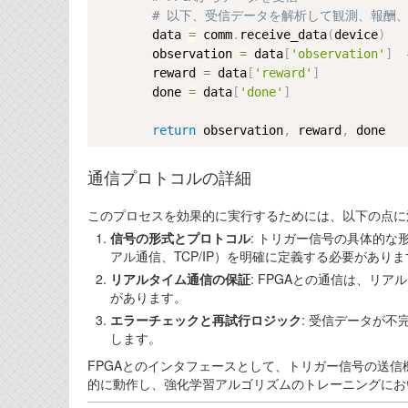
# 以下、受信データを解析して観測、報酬
        data 
=
 comm
.
receive_data
(
device
)
        observation 
=
 data
[
'observation'
]
        reward 
=
 data
[
'reward'
]
        done 
=
 data
[
'done'
]
return
 observation
,
 reward
,
通信プロトコルの詳細
このプロセスを効果的に実行するためには、以下の点に
信号の形式とプロトコル
: トリガー信号の具体的
アル通信、TCP/IP）を明確に定義する必要がありま
リアルタイム通信の保証
: FPGAとの通信は、リ
があります。
エラーチェックと再試行ロジック
: 受信データが
します。
FPGAとのインタフェースとして、トリガー信号の送
的に動作し、強化学習アルゴリズムのトレーニングにお