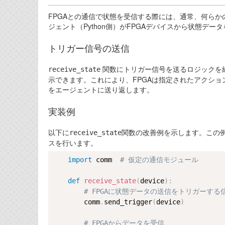
FPGAとの通信で状態を受信する際には、通常、何ら
ジェント（Python側）がFPGAデバイスから状態デ
トリガー信号の送信
関数にトリガー信号を送るロジックを組
receive_state
示できます。これにより、FPGAは指定されたアクシ
をエージェントに送り返します。
実装例
以下に
関数の改善例を示します。この例
receive_state
スを行います。
import
 comm  
# 仮定の通信モジュール
def
receive_state
(
device
)
:
# FPGAに状態データの送信をトリガーする
        comm
.
send_trigger
(
device
)
# FPGAからデータを受信