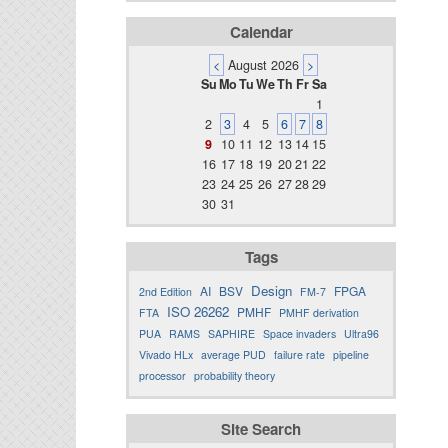
Calendar
<
August 2026
>
Su
Mo
Tu
We
Th
Fr
Sa
1
2
3
4
5
6
7
8
9
10
11
12
13
14
15
16
17
18
19
20
21
22
23
24
25
26
27
28
29
30
31
Tags
Design
AI
BSV
FPGA
2nd Edition
FM-7
ISO 26262
PMHF
FTA
PMHF derivation
PUA
RAMS
SAPHIRE
Space invaders
Ultra96
Vivado HLx
average PUD
failure rate
pipeline
processor
probability theory
Site Search