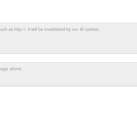
uch as http://, it will be invalidated by our AI system.
image above.