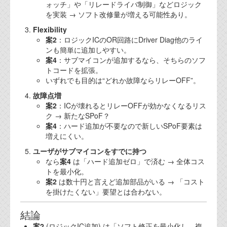
ォッチ」や「リレードライバ制御」などロジック
を実装 → ソフト改修量が増える可能性あり。
Flexibility
案2
：ロジックICのOR回路にDriver Diag他のライ
ンも簡単に追加しやすい。
案4
：サブマイコンが追加するなら、そちらのソフ
トコードを拡張。
いずれでも目的は“どれか故障ならリレーOFF”。
故障点増
案2
：ICが壊れるとリレーOFFが効かなくなるリス
ク → 新たなSPoF？
案4
：ハード追加が不要なので新しいSPoF要素は
増えにくい。
ユーザがサブマイコンをすでに持つ
なら
案4
は「ハード追加ゼロ」で済む → 全体コス
トを最小化。
案2
は数十円と言えど追加部品がいる → 「コスト
を掛けたくない」要望とは合わない。
結論
案2
(ロジックIC追加) は「ソフト修正を最小化し、複