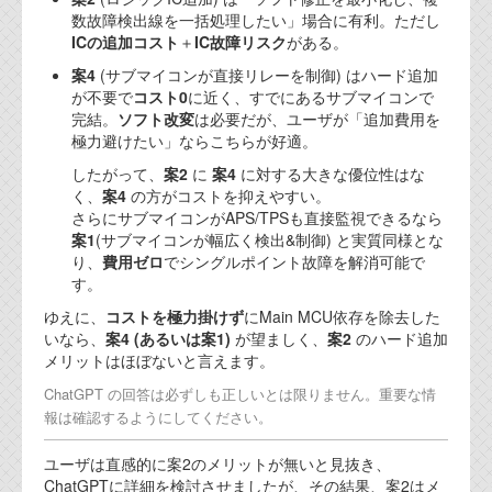
数故障検出線を一括処理したい」場合に有利。ただし
ICの追加コスト
＋
IC故障リスク
がある。
案4
(サブマイコンが直接リレーを制御) はハード追加
が不要で
コスト0
に近く、すでにあるサブマイコンで
完結。
ソフト改変
は必要だが、ユーザが「追加費用を
極力避けたい」ならこちらが好適。
したがって、
案2
に
案4
に対する大きな優位性はな
く、
案4
の方がコストを抑えやすい。
さらにサブマイコンがAPS/TPSも直接監視できるなら
案1
(サブマイコンが幅広く検出&制御) と実質同様とな
り、
費用ゼロ
でシングルポイント故障を解消可能で
す。
ゆえに、
コストを極力掛けず
にMain MCU依存を除去した
いなら、
案4 (あるいは案1)
が望ましく、
案2
のハード追加
メリットはほぼないと言えます。
ChatGPT の回答は必ずしも正しいとは限りません。重要な情
報は確認するようにしてください。
ユーザは直感的に案2のメリットが無いと見抜き、
ChatGPTに詳細を検討させましたが、その結果、案2はメ