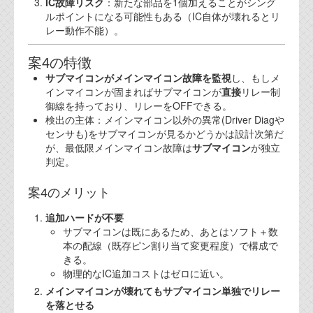
IC故障リスク
：新たな部品を1個加えることがシング
ルポイントになる可能性もある（IC自体が壊れるとリ
レー動作不能）。
案4の特徴
サブマイコンがメインマイコン故障を監視
し、もしメ
インマイコンが固まればサブマイコンが
直接
リレー制
御線を持っており、リレーをOFFできる。
検出の主体：メインマイコン以外の異常(Driver Diagや
センサも)をサブマイコンが見るかどうかは設計次第だ
が、最低限メインマイコン故障は
サブマイコン
が独立
判定。
案4のメリット
追加ハードが不要
サブマイコンは既にあるため、あとはソフト＋数
本の配線（既存ピン割り当て変更程度）で構成で
きる。
物理的なIC追加コストはゼロに近い。
メインマイコンが壊れてもサブマイコン単独でリレー
を落とせる