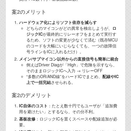
資料閲覧パスワードをお問い合わせ頂き
ログインをお願い致します。アカウント
案2のメリット
名は"opendocument"です。
ハードウェア化によりソフト依存を減らす
機能安全用語集
どちらのマイコンがどの異常を検出しようが、
ロ
ジックIC
が最終的にリレーオフをまとめて実行す
設計用語集
るため、ソフトの変更が少なくて済む（既存MCU
のコードを大幅にいじらなくても、一つの故障信
オンラインショップ
号ラインをICに入れるだけ）。
メイン/サブマイコン以外からの直接信号も簡単に統合
例えばDriver Diagが「High」で危険を示すなら、
お問い合わせ
そのままロジックICへ入力 → リレーOFF
“多数のOR/AND線”をハードICでまとめ、
配線やIC
上で一括完結
させられる。
FAQ
お問い合わせフォーム
案2のデメリット
IC自体のコスト
：たとえ数十円でもユーザが「追加費
用を避けたい」とするなら、その分不利。
基板改修
：ロジックICを置くスペースや配線追加が必
要。