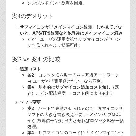
シングルポイント故障を回避。
案4のデメリット
サブマイコンが「メインマイコン故障」しか見ていな
いと、APS/TPS故障など他異常はメインマイコン頼み
ただしユーザの運用次第でサブマイコンが他セン
サも見られるよう拡張可能。
案2 vs 案4 の比較
追加コスト
案2
：ロジックICを数十円～＋基板アートワーク
→ ユーザが「費用避けたい」なら不利。
案4
：基本的に
サブマイコン追加コスト無し
（既
存）、ピン配線程度 → コスト的により有利。
ソフト変更
案2
：ハードで完結させられるので、各マイコン側
ソフトの大きな書き換え不要 → メイン/サブMCU
から“故障信号”だけ出力させればロジックICが一括
処理。
案4
：サブマイコンのコードに「メインマイコンウ