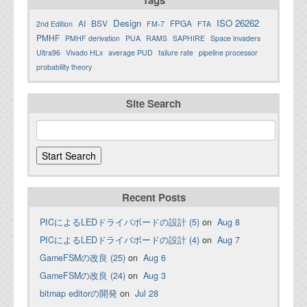
Tags
Design
ISO 26262
AI
BSV
FPGA
2nd Edition
FM-7
FTA
PMHF
PMHF derivation
PUA
RAMS
SAPHIRE
Space invaders
Ultra96
Vivado HLx
average PUD
failure rate
pipeline processor
probability theory
Site Search
Recent Posts
PICによるLEDドライバボードの設計 (5)
on
Aug 8
PICによるLEDドライバボードの設計 (4)
on
Aug 7
GameFSMの改良 (25)
on
Aug 6
GameFSMの改良 (24)
on
Aug 3
bitmap editorの開発
on
Jul 28