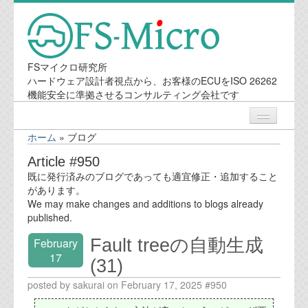
FSマイクロ研究所
ハードウェア設計者視点から、お客様のECUをISO 26262
機能安全に準拠させるコンサルティング会社です
ホーム
»
ブログ
ニュース
Article #950
既に発行済みのブログであっても適宜修正・追加すること
業務内容
があります。
We may make changes and additions to blogs already
published.
機能安全コンサルティング
Fault treeの自動生成
February
会社案内
17
(31)
posted by sakurai on February 17, 2025 #950
会社概要