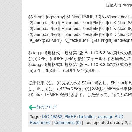
規格式3$\dagge
$$ \begin{eqnarray} M_\text{PMHF,RD}&=&\bbox[#ccffff,2
{2}\lambda_\text{IF}\lambda_\text{SM}\left[(1-K_\text{S
{2}\lambda_\text{IF}\lambda_\text{SM}\left[(1-K_\text{IF
{2}\lambda_\text{IF}\lambda_\text{SM}\left[(2-K_\text{S
(K_\text{SM,MPF}+K_\text{IF,MPF})\tau\right] \end{eqna
$\dagger$規格式1: 規格第1版 Part 10-8.3.3の第1
び(c)DPF。(d)DPFはSMが後にフォールトする場合な
$\dagger$規格式3: 規格第1版 Part 10-8.3.3の第3
(a)SPF、(b)SPF、(c)DPF及び(d)DPF。
従来記事では、冗長系の式を$2\beta$とし、$K_\text{IF,
し、正しくは、
LAT2
⇒
DPF(c)
ではSM側のMPF検出率$K_\
$K_\text{IF,MPF}$が効きます。したがって、冗長系のPMHF
前のブログ
Tags:
ISO 26262
,
PMHF derivation
,
average PUD
Read more
|
Comments (0)
| Last updated on July 2, 