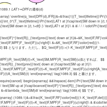
1089.1
LAT1
⇒
DPF
の遷移(d)
overline{q_\text{DPF(d),IFR}}&=&\frac{1}{T_\text{lifetime}}\Pr\{\
e}}\int_0^{T_\text{lifetime}}\Pr\{\text{LAT1 at }t\cap\text{SM down in }(t, t
\text{SM down in }(t, t+dt]\ |\ \text{LAT1 at }t\}\\ & &\ \ \ \ \cdot\Pr\{\text
{IF}^{\text{R}}_{\text{prev}}\text{ down at }t\}&=&K_\text{IF,RF}\col
_\text{IF,MPF}F_\text{IF}(u)\right]\\ &=&K_\text{IF,RF}\color{red}{(1-
{1089.2} $$ となります。ただし、$Q_\text{IF}(t):=(1-K_\text{IF,MPF})F_\text{
F})R_\text{SM}(t)+K_\text{SM,MPF}R_\text{SM}(u)$とすれば、 $$
\text{R}}_{\text{prev}}\text{ down at }t\cap\text{SM up at }t\}\\
-K_\text{IF,MPF})F_\text{IF}(t)+K_\text{IF,MPF}F_\text{IF}(u)\right]A_\tex
ext{IF}(t)A_\text{SM}(t) \end{eqnarray} \tag{1089.3} $$ と書けます。
} \begin{eqnarray} &&\hspace{-6em}\Pr\{\text{SM down in }(t
|\ \text{SM up at }t\cap\bcancel{\text{IF}^{\text{R}}_{\text{prev}}\text{ dow
}t\}\\ &=&\lambda_\text{SM}dt \end{eqnarray} \tag{1089.4} $$ です。
} (1089.1)&=&\frac{K_\text{IF,RF}\color{red}{(1-K_\text{IF,det})}
xt{IF,MPF})F_\text{IF}(t)+K_\text{IF,MPF}F_\text{IF}(u)\right]\\ & &\cdot\lef
M}(u)\right]dt\\ &\approx&\bbox[#ccffff,2pt]{K_\text{IF,RF}\color{red}{