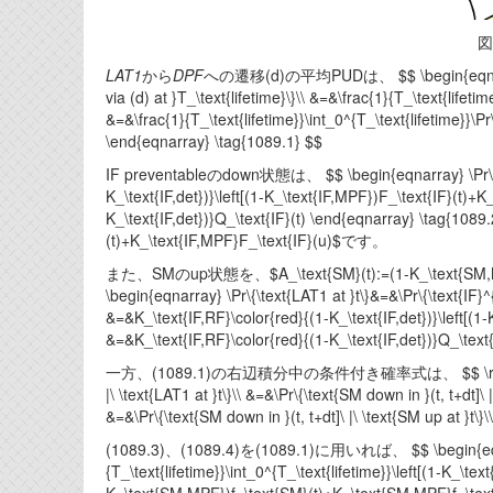
図
LAT1
から
DPF
への遷移(d)の平均PUDは、 $$ \begin{eqnarray} \
via (d) at }T_\text{lifetime}\}\\ &=&\frac{1}{T_\text{lifetim
&=&\frac{1}{T_\text{lifetime}}\int_0^{T_\text{lifetime}}\Pr\{
\end{eqnarray} \tag{1089.1} $$
IF preventableのdown状態は、 $$ \begin{eqnarray} \Pr\{\text
K_\text{IF,det})}\left[(1-K_\text{IF,MPF})F_\text{IF}(t)+K
K_\text{IF,det})}Q_\text{IF}(t) \end{eqnarray} \tag
(t)+K_\text{IF,MPF}F_\text{IF}(u)$です。
また、SMのup状態を、$A_\text{SM}(t):=(1-K_\text{SM,MP
\begin{eqnarray} \Pr\{\text{LAT1 at }t\}&=&\Pr\{\text{IF}^{
&=&K_\text{IF,RF}\color{red}{(1-K_\text{IF,det})}\left[(1
&=&K_\text{IF,RF}\color{red}{(1-K_\text{IF,det})}Q_\t
一方、(1089.1)の右辺積分中の条件付き確率式は、 $$ \require{cancel
|\ \text{LAT1 at }t\}\\ &=&\Pr\{\text{SM down in }(t, t+dt]\ 
&=&\Pr\{\text{SM down in }(t, t+dt]\ |\ \text{SM up at 
(1089.3)、(1089.4)を(1089.1)に用いれば、 $$ \begin{eqnarray
{T_\text{lifetime}}\int_0^{T_\text{lifetime}}\left[(1-K_\te
K_\text{SM,MPF})f_\text{SM}(t)+K_\text{SM,MPF}f_\text{S