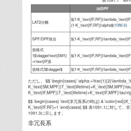
表1091.1 MP
(a)SPF
$(1-K_\text{IF,RF})\lambda_\text{IF
LAT2分離
(1-K_\text{IF,RF})\alpha$
(1086.6)
SPF/DPF統合
$(1-K_\text{IF,RF})\lambda_\text{IF
規格式
1$\dagger\text{SM1}
$(1-K_\text{IF,RF})\lambda_\text{I
⇒\text{IF}$
規格式3$\dagger$
$(1-K_\text{IF,RF})\lambda_\text{IF}
ただし、 $$ \begin{cases} \alpha:=\frac{1}{2}\lambda_\tex
K_\text{SM,MPF})T_\text{lifetime}+K_\text{SM,MPF}\tau\ri
K_\text{IF,MPF})T_\text{lifetime}+K_\text{IF,MPF}\tau
$$ \begin{cases} \text{非冗長系の時は} & \color{red}{K_\te
K_\text{IF,RF}=1 \end{cases} $$ 表1
1091.3に示します。
非冗長系