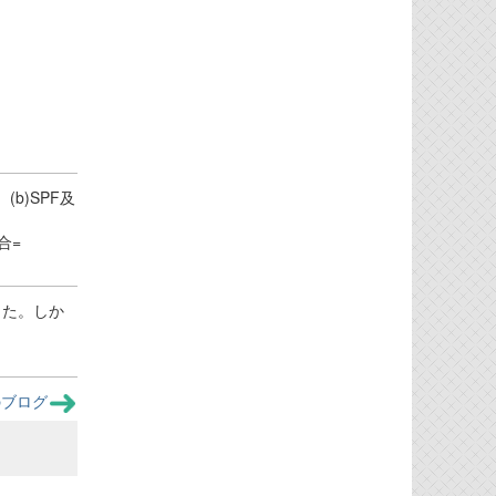
(b)SPF及
合=
いました。しか
のブログ