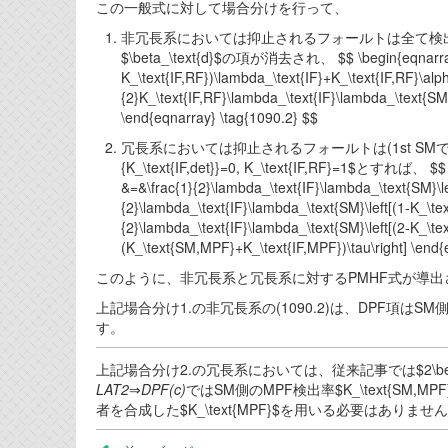
この一般式に対して場合分けを行って、
非冗長系においては抑止されるフォールトは全て検出可能なので、(1
$\beta_\text{d}$の項が消去され、 $$ \begin{eqnarray} 
K_\text{IF,RF})\lambda_\text{IF}+K_\text{IF,RF}\alph
{2}K_\text{IF,RF}\lambda_\text{IF}\lambda_\text{SM}
\end{eqnarray} \tag{1090.2} $$
冗長系においては抑止されるフォールトは(1st SMでは)
{K_\text{IF,det}}=0, K_\text{IF,RF}=1$とすれば、 $$ \b
&=&\frac{1}{2}\lambda_\text{IF}\lambda_\text{SM}\le
{2}\lambda_\text{IF}\lambda_\text{SM}\left[(1-K_\tex
{2}\lambda_\text{IF}\lambda_\text{SM}\left[(2-K_\te
(K_\text{SM,MPF}+K_\text{IF,MPF})\tau\right] \end{
このように、非冗長系と冗長系に対するPMHF式が導出
上記場合分け1.の非冗長系の(1090.2)は、DPF項は
す。
上記場合分け2.の冗長系においては、従来記事では$2\beta$
LAT2
⇒
DPF(c)
ではSM側のMPF検出率$K_\text{SM,MP
者を合成した$K_\text{MPF}$を用いる必要はありませ