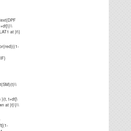
text{DPF
+dt]\}\\
{LAT1 at }t\}
or{red}{(1-
IF}
t{SM}(t)\\
, t+dt]\
n at }t}\}\\
}
t[(1-
(1-