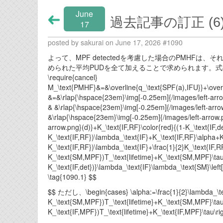
June
過去記事の訂正 (6
17
posted by sakurai on June 17, 2026 #1090
よって、MPF detectedを考慮した場合のPMHFは
められた平均PUDを全て加えることで求められます。式
\require{cancel}
M_\text{PMHF}&=&\overline{q_\text{SPF(a),IFU}}+\overli
&=&\rlap{\hspace{23em}\img[-0.25em]{/images/left-arrow.
& &\rlap{\hspace{23em}\img[-0.25em]{/images/left-arrow
&\rlap{\hspace{23em}\img[-0.25em]{/images/left-arrow.p
arrow.png}(d)}+K_\text{IF,RF}\color{red}{(1-K_\text{IF,det
K_\text{IF,RF})\lambda_\text{IF}+K_\text{IF,RF}\alpha+K_
K_\text{IF,RF})\lambda_\text{IF}+\frac{1}{2}K_\text{IF,R
K_\text{SM,MPF})T_\text{lifetime}+K_\text{SM,MPF}\tau\r
K_\text{IF,det})}\lambda_\text{IF}\lambda_\text{SM}\left
\tag{1090.1} $$
$$ ただし、\begin{cases} \alpha:=\frac{1}{2}\lambda_\tex
K_\text{SM,MPF})T_\text{lifetime}+K_\text{SM,MPF}\tau\ri
K_\text{IF,MPF})T_\text{lifetime}+K_\text{IF,MPF}\tau\ri