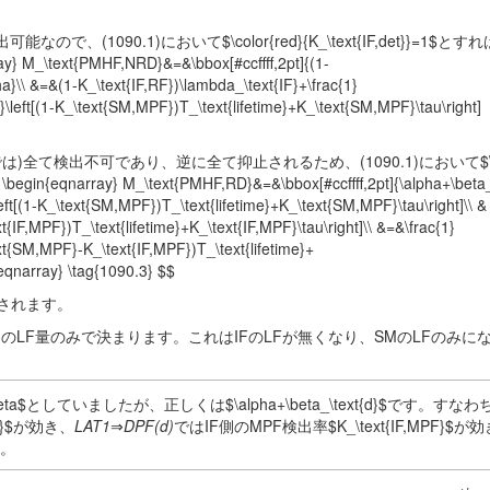
090.1)において$\color{red}{K_\text{IF,det}}=1$とすれ
M_\text{PMHF,NRD}&=&\bbox[#ccffff,2pt]{(1-
a}\\ &=&(1-K_\text{IF,RF})\lambda_\text{IF}+\frac{1}
\left[(1-K_\text{SM,MPF})T_\text{lifetime}+K_\text{SM,MPF}\tau\right]
全て検出不可であり、逆に全て抑止されるため、(1090.1)において$\colo
egin{eqnarray} M_\text{PMHF,RD}&=&\bbox[#ccffff,2pt]{\alpha+\beta_\
ft[(1-K_\text{SM,MPF})T_\text{lifetime}+K_\text{SM,MPF}\tau\right]\\ &
t{IF,MPF})T_\text{lifetime}+K_\text{IF,MPF}\tau\right]\\ &=&\frac{1}
xt{SM,MPF}-K_\text{IF,MPF})T_\text{lifetime}+
eqnarray} \tag{1090.3} $$
されます。
SM側のLF量のみで決まります。これはIFのLFが無くなり、SMのLFのみに
としていましたが、正しくは$\alpha+\beta_\text{d}$です。すなわ
F}$が効き、
LAT1
⇒
DPF(d)
ではIF側のMPF検出率$K_\text{IF,MPF}$
ん。