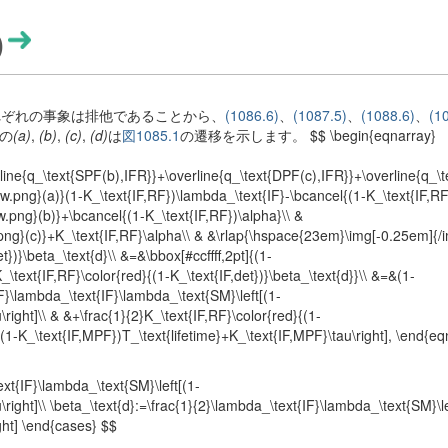
)
、それぞれの事象は排他であることから、
(1086.6)
、
(1087.5)
、
(1088.6)
、
(1
の
(a)
,
(b)
,
(c)
,
(d)
は
図1085.1
の遷移を示します。 $$ \begin{eqnarray}
ne{q_\text{SPF(b),IFR}}+\overline{q_\text{DPF(c),IFR}}+\overline{q_\t
png}(a)}(1-K_\text{IF,RF})\lambda_\text{IF}-\bcancel{(1-K_\text{IF,RF}
.png}(b)}+\bcancel{(1-K_\text{IF,RF})\alpha}\\ &
ng}(c)}+K_\text{IF,RF}\alpha\\ & &\rlap{\hspace{23em}\img[-0.25em]{/i
})}\beta_\text{d}\\ &=&\bbox[#ccffff,2pt]{(1-
\text{IF,RF}\color{red}{(1-K_\text{IF,det})}\beta_\text{d}}\\ &=&(1-
F}\lambda_\text{IF}\lambda_\text{SM}\left[(1-
ight]\\ & &+\frac{1}{2}K_\text{IF,RF}\color{red}{(1-
[(1-K_\text{IF,MPF})T_\text{lifetime}+K_\text{IF,MPF}\tau\right], \end{eq
t{IF}\lambda_\text{SM}\left[(1-
ght]\\ \beta_\text{d}:=\frac{1}{2}\lambda_\text{IF}\lambda_\text{SM}\le
ght] \end{cases} $$