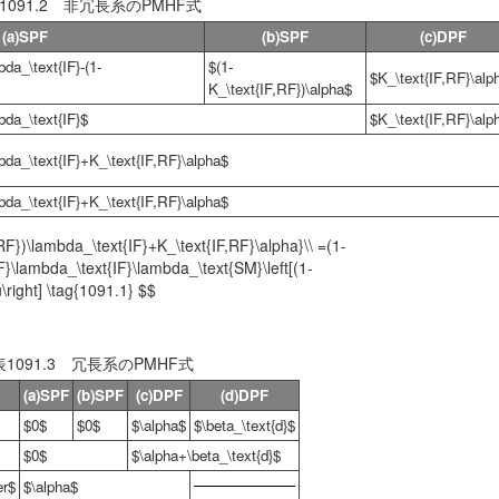
1091.2 非冗長系のPMHF式
(a)SPF
(b)SPF
(c)DPF
bda_\text{IF}-(1-
$(1-
$K_\text{IF,RF}\alp
K_\text{IF,RF})\alpha$
bda_\text{IF}$
$K_\text{IF,RF}\alp
bda_\text{IF}+K_\text{IF,RF}\alpha$
bda_\text{IF}+K_\text{IF,RF}\alpha$
F})\lambda_\text{IF}+K_\text{IF,RF}\alpha}\\ =(1-
F}\lambda_\text{IF}\lambda_\text{SM}\left[(1-
right] \tag{1091.1} $$
表1091.3 冗長系のPMHF式
(a)SPF
(b)SPF
(c)DPF
(d)DPF
$0$
$0$
$\alpha$
$\beta_\text{d}$
$0$
$\alpha+\beta_\text{d}$
r$
$\alpha$