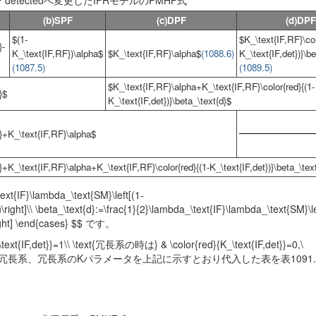
F detectedへ変更したIFRモデルのPMHF式
(b)SPF
(c)DPF
(d)DPF
$(1-
$K_\text{IF,RF}\col
}-
K_\text{IF,RF})\alpha$
$K_\text{IF,RF}\alpha$
(1088.6)
K_\text{IF,det})}\b
(1087.5)
(1089.5)
$K_\text{IF,RF}\alpha+K_\text{IF,RF}\color{red}{(1-
}$
K_\text{IF,det})}\beta_\text{d}$
F}+K_\text{IF,RF}\alpha$
+K_\text{IF,RF}\alpha+K_\text{IF,RF}\color{red}{(1-K_\text{IF,det})}\beta_\tex
t{IF}\lambda_\text{SM}\left[(1-
ght]\\ \beta_\text{d}:=\frac{1}{2}\lambda_\text{IF}\lambda_\text{SM}\le
\right] \end{cases} $$ です。
xt{IF,det}}=1\\ \text{冗長系の時は} & \color{red}{K_\text{IF,det}}=0,\
091.1に対して、非冗長系、冗長系のKパラメータを上記に示すとおり代入した表を表1091