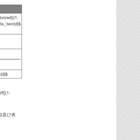
or{red}{(1-
eta_\text{d}$
t{d}$
ft[(1-
.2及び表