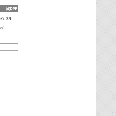
(d)DPF
ha$
$0$
ha$