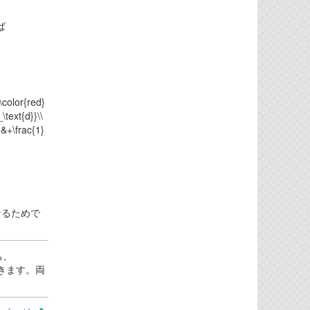
ば
r{red}
text{d}}\\
 &+\frac{1}
なるためで
ち、
が効きます。両