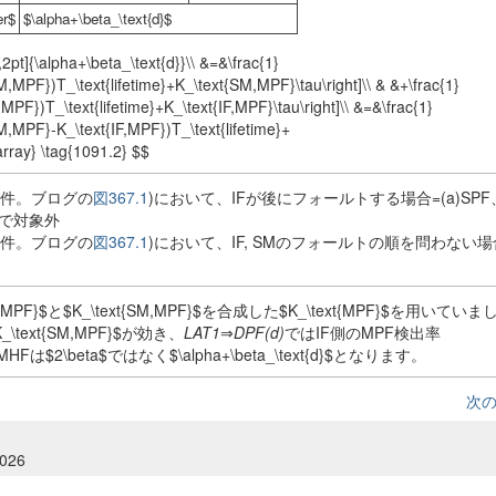
r$
$\alpha+\beta_\text{d}$
pt]{\alpha+\beta_\text{d}}\\ &=&\frac{1}
M,MPF})T_\text{lifetime}+K_\text{SM,MPF}\tau\right]\\ & &+\frac{1}
,MPF})T_\text{lifetime}+K_\text{IF,MPF}\tau\right]\\ &=&\frac{1}
M,MPF}-K_\text{IF,MPF})T_\text{lifetime}+
rray} \tag{1091.2} $$
式の条件。ブログの
図367.1
)において、IFが後にフォールトする場合=(a)SPF、
ので対象外
式の条件。ブログの
図367.1
)において、IF, SMのフォールトの順を問わない場
MPF}$と$K_\text{SM,MPF}$を合成した$K_\text{MPF}$を用いて
text{SM,MPF}$が効き、
LAT1
⇒
DPF(d)
ではIF側のMPF検出率
は$2\beta$ではなく$\alpha+\beta_\text{d}$となります。
次
2026