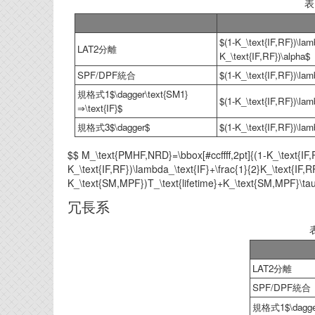
表
$(1-K_\text{IF,RF})\lam
LAT2分離
K_\text{IF,RF})\alpha$
SPF/DPF統合
$(1-K_\text{IF,RF})\lam
規格式1$\dagger\text{SM1}
$(1-K_\text{IF,RF})\lam
⇒\text{IF}$
規格式3$\dagger$
$(1-K_\text{IF,RF})\lam
$$ M_\text{PMHF,NRD}=\bbox[#ccffff,2pt]{(1-K_\text{IF,R
K_\text{IF,RF})\lambda_\text{IF}+\frac{1}{2}K_\text{IF,R
K_\text{SM,MPF})T_\text{lifetime}+K_\text{SM,MPF}\tau\
冗長系
LAT2分離
SPF/DPF統合
規格式1$\dagge