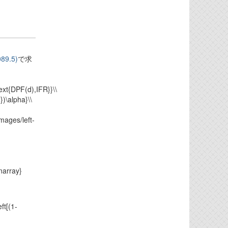
089.5)
で求
ext{DPF(d),IFR}}\\
)\alpha}\\
mages/left-
narray}
ft[(1-