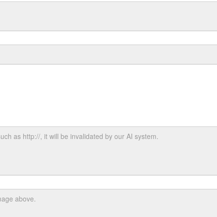
uch as http://, it will be invalidated by our AI system.
image above.