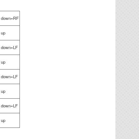
IF down=RF
F up
F down=LF
F up
F down=LF
F up
F down=LF
F up