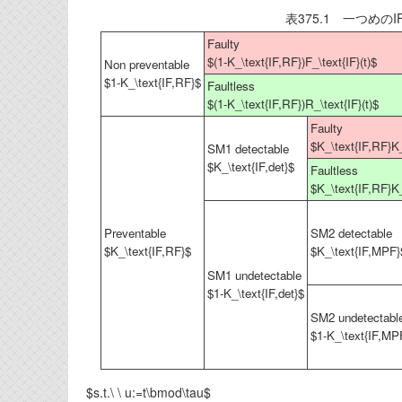
表375.1 一つめ
Faulty
$(1-K_\text{IF,RF})F_\text{IF}(t)$
Non preventable
$1-K_\text{IF,RF}$
Faultless
$(1-K_\text{IF,RF})R_\text{IF}(t)$
Faulty
$K_\text{IF,RF}K_\
SM1 detectable
$K_\text{IF,det}$
Faultless
$K_\text{IF,RF}K_\
Preventable
SM2 detectable
$K_\text{IF,RF}$
$K_\text{IF,MPF}
SM1 undetectable
$1-K_\text{IF,det}$
SM2 undetectabl
$1-K_\text{IF,MP
$s.t.\ \ u:=t\bmod\tau$