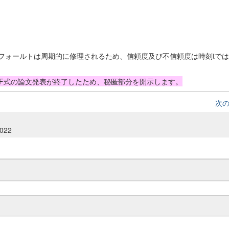
されたフォールトは周期的に修理されるため、信頼度及び不信頼度は時刻tではなく
づくPMHF式の論文発表が終了したため、秘匿部分を開示します。
次
2022