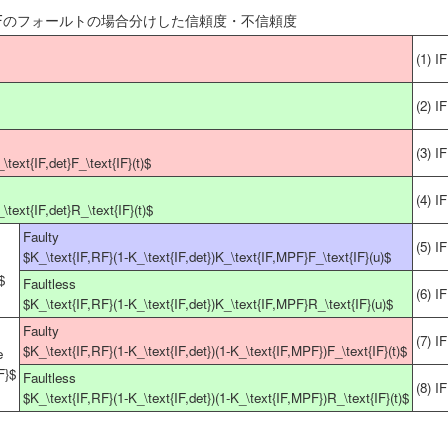
のIFのフォールトの場合分けした信頼度・不信頼度
(1) 
(2) I
(3) I
text{IF,det}F_\text{IF}(t)$
(4) I
text{IF,det}R_\text{IF}(t)$
Faulty
(5) I
$K_\text{IF,RF}(1-K_\text{IF,det})K_\text{IF,MPF}F_\text{IF}(u)$
$
Faultless
(6) I
$K_\text{IF,RF}(1-K_\text{IF,det})K_\text{IF,MPF}R_\text{IF}(u)$
Faulty
(7) I
$K_\text{IF,RF}(1-K_\text{IF,det})(1-K_\text{IF,MPF})F_\text{IF}(t)$
e
F}$
Faultless
(8) I
$K_\text{IF,RF}(1-K_\text{IF,det})(1-K_\text{IF,MPF})R_\text{IF}(t)$