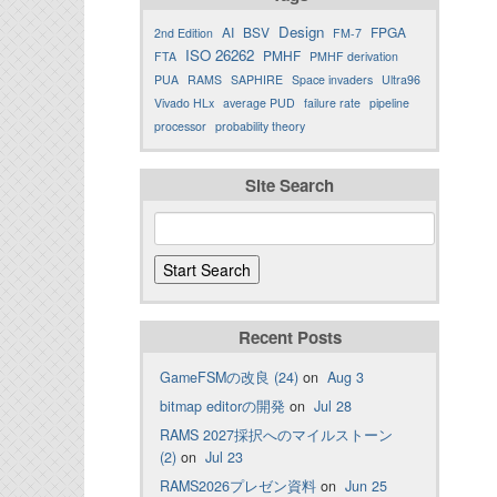
Design
AI
BSV
FPGA
2nd Edition
FM-7
ISO 26262
PMHF
FTA
PMHF derivation
PUA
RAMS
SAPHIRE
Space invaders
Ultra96
Vivado HLx
average PUD
failure rate
pipeline
processor
probability theory
Site Search
Recent Posts
GameFSMの改良 (24)
on
Aug 3
bitmap editorの開発
on
Jul 28
RAMS 2027採択へのマイルストーン
(2)
on
Jul 23
RAMS2026プレゼン資料
on
Jun 25