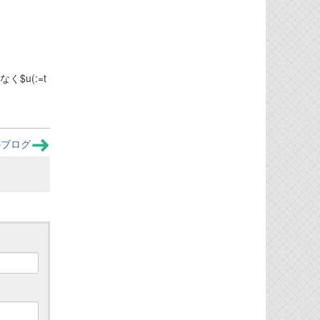
$u(:=t
のブログ