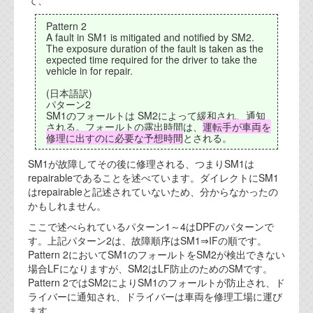
て、
資料閲覧パスワードをお問い合わせ頂き
ログインをお願い致します。アカウント
Pattern 2
名は"opendocument"です。
A fault in SM1 is mitigated and notified by SM2.
The exposure duration of the fault is taken as the
expected time required for the driver to take the
機能安全用語集
vehicle in for repair.
設計用語集
(日本語訳)
パターン2
SM1のフォールトは SM2によって緩和され、通知
オンラインショップ
される。フォールトの露出時間は、
運転手が車両を
修理に出すのに必要な予想時間
とされる。
お問い合わせ
SM1が故障してその後に修理される、つまりSM1は
repairableであることを述べています。ダイレクトにSM1
はrepairableと記述されていないため、分からなかったの
FAQ
かもしれません。
お問い合わせフォーム
ここで述べられているパターン1～4はDPFのパターンで
す。上記パターン2は、故障順序はSM1⇒IFの順です。
Pattern 2においてSM1のフォールトをSM2が検出できない
場合LFになりますが、SM2はLF防止のためのSMです。
Pattern 2ではSM2によりSM1のフォールトが防止され、ド
ライバーに通知され、ドライバーは車両を修理工場に運び
ます。