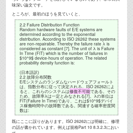
味深い論文です。
代表ご挨拶
ところが、最初のほうを見ていくと、
オフィス
2.2 Failure Distribution Function
実績
Random hardware faults of E/E systems are
determined according to the exponential
distribution. According to ISO 26262 these systems
ブログ
are non-repairable. Thereby the failure rate λ is
considered as constant [7]. The unit of λ is Failure
In Time (FIT) which is the number of failures in
$10^9$ device-hours of operation. The related
機能安全ブログ
probability density function is:
設計ブログ
(日本語訳)
2.2 故障分布関数
テクノロジ
E/Eシステムのランダムなハードウェアフォールト
は、指数分布に従って決定される。ISO 26262によ
ると、これらのシステムは
修復不可能
である。その
ため、故障率λは一定とみなされる[7]。λの単位は
外部投稿記事
FIT(Failure In Time)であり、これは$10^9$デバイ
ス稼働時間中の故障数である。関連する確率密度関
ブログテーマ
数は:
既にここに誤りがあります。ISO 26262には明確に、修理
技術文書
の話が書かれています。例えば規格Part 10 8.3.2.3におい
ご希望の方は、お問い合わせページから