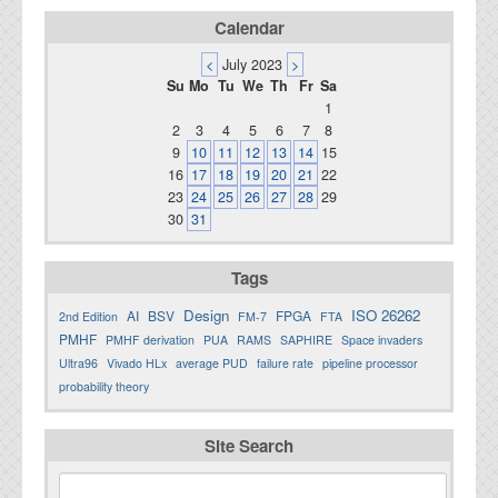
Calendar
<
July 2023
>
Su
Mo
Tu
We
Th
Fr
Sa
1
2
3
4
5
6
7
8
9
10
11
12
13
14
15
16
17
18
19
20
21
22
23
24
25
26
27
28
29
30
31
Tags
Design
ISO 26262
AI
BSV
FPGA
2nd Edition
FM-7
FTA
PMHF
PMHF derivation
PUA
RAMS
SAPHIRE
Space invaders
Ultra96
Vivado HLx
average PUD
failure rate
pipeline processor
probability theory
Site Search