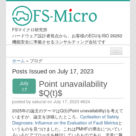
FSマイクロ研究所
ハードウェア設計者視点から、お客様のECUをISO 26262
機能安全に準拠させるコンサルティング会社です
ホーム
»
ブログ
ニュース
Posts Issued on July 17, 2023
Point unavailability
July
業務内容
17
$Q(t)$
機能安全コンサルティング
posted by sakurai on July 17, 2023 #624
2025年の論文のテーマはQ(t)(Point unavailability)を考えて
会社案内
いますが、論文を渉猟したところ、
Cyclisation of Safety
Diagnoses: Influence on the Evaluation of Fault Metrics
と
いうものを見つけました。これはPMHFの導出についてい
会社概要
ろいろなアプローチを検討しているものであり、非常に興