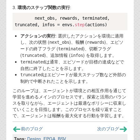
3.
環境のステップ関数の実行
:
Copy
        next_obs, rewards, terminated, 
truncated, infos = envs.
step
アクションの実行
: 選択したアクションを環境に適用
し、次の状態 (
)、報酬 (
)、エピソ
next_obs
rewards
ードの終了フラグ (
)、切断フラグ
terminated
(
)、追加情報 (
) を取得します。
truncated
infos
は通常、エピソードが目標の達成などで
terminated
自然に終了したことを示します。
はエピソードが最大ステップ数など外部の
truncated
制約で中断されたことを示します。
このループは、エージェントが環境との相互作用を通じて
学習を進めるメインのプロセスです。探索と活用のバラン
スを取りながら、エージェントは最適なポリシーに収束し
ていくことを目指します。このプロセスを繰り返すこと
で、エージェントは報酬を最大化する行動を学習します。
前のブログ
次のブログ
Tags:
Design
,
FPGA
,
BSV