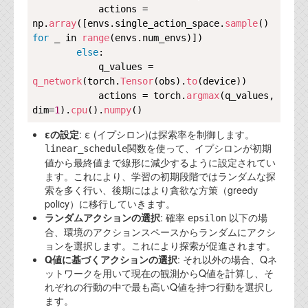
資料閲覧パスワードをお問い合わせ頂き
            actions = 
ログインをお願い致します。アカウント
np.
array
([envs.single_action_space.
sample
() 
名は"opendocument"です。
for
 _ in 
range
(envs.num_envs)])

else
:

機能安全用語集
            q_values = 
q_network
(torch.
Tensor
(obs).
to
(device))

設計用語集
            actions = torch.
argmax
(q_values, 
dim=
1
).
cpu
().
numpy
オンラインショップ
εの設定
: ε (イプシロン)は探索率を制御します。
関数を使って、イプシロンが初期
linear_schedule
お問い合わせ
値から最終値まで線形に減少するように設定されてい
ます。これにより、学習の初期段階ではランダムな探
索を多く行い、後期にはより貪欲な方策（greedy
FAQ
policy）に移行していきます。
ランダムアクションの選択
: 確率
以下の場
epsilon
お問い合わせフォーム
合、環境のアクションスペースからランダムにアクシ
ョンを選択します。これにより探索が促進されます。
Q値に基づくアクションの選択
: それ以外の場合、Qネ
ットワークを用いて現在の観測からQ値を計算し、そ
れぞれの行動の中で最も高いQ値を持つ行動を選択し
ます。