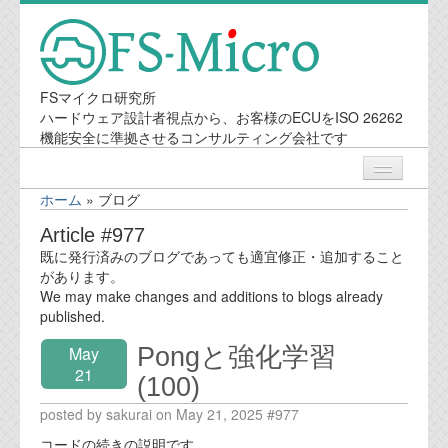
FSマイクロ研究所
ハードウェア設計者視点から、お客様のECUをISO 26262
機能安全に準拠させるコンサルティング会社です
ホーム
»
ブログ
ニュース
Article #977
既に発行済みのブログであっても適宜修正・追加すること
業務内容
があります。
We may make changes and additions to blogs already
published.
機能安全コンサルティング
Pongと強化学習
May
会社案内
21
(100)
posted by sakurai on May 21, 2025 #977
会社概要
コードの続きの説明です。