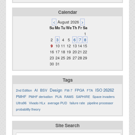
Calendar
<
August 2026
>
Su
Mo
Tu
We
Th
Fr
Sa
1
2
3
4
5
6
7
8
9
10
11
12
13
14
15
16
17
18
19
20
21
22
23
24
25
26
27
28
29
30
31
Tags
Design
ISO 26262
AI
BSV
FPGA
2nd Edition
FM-7
FTA
PMHF
PMHF derivation
PUA
RAMS
SAPHIRE
Space invaders
Ultra96
Vivado HLx
average PUD
failure rate
pipeline processor
probability theory
Site Search