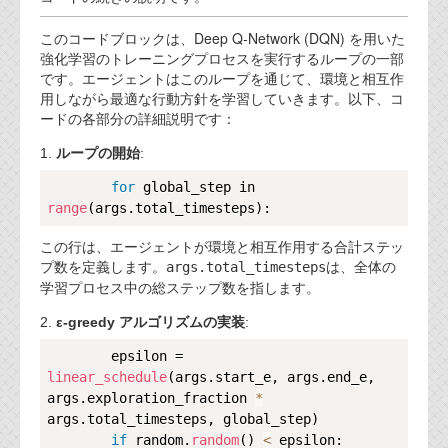
代表ご挨拶
このコードブロックは、Deep Q-Network (DQN) を用いた
強化学習のトレーニングプロセスを実行するループの一部
オフィス
です。エージェントはこのループを通じて、環境と相互作
用しながら最適な行動方針を学習していきます。以下、コ
実績
ードの各部分の詳細説明です：
ブログ
1.
ループの開始
:
Copy
for
 global_step in 
機能安全ブログ
range
設計ブログ
この行は、エージェントが環境と相互作用する合計ステッ
プ数を定義します。
は、全体の
args.total_timesteps
テクノロジ
学習プロセス中の総ステップ数を指します。
2.
ε-greedy アルゴリズムの実装
:
外部投稿記事
Copy
        epsilon = 
ブログテーマ
linear_schedule
(args.start_e, args.end_e, 
args.exploration_fraction 
*
技術文書
args.total_timesteps, global_step)

ご希望の方は、お問い合わせページから
if
 random.
random
() 
<
 epsilon:
