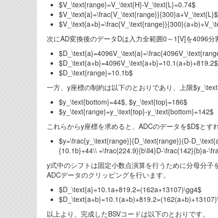
$V_\text{range}=V_\text{H}-V_\text{L}=0.74$
$V_\text{a}=\frac{V_\text{range}}{300}a+V_\text{L}$
$V_\text{a+b}=\frac{V_\text{range}}{300}(a+b)+V_\t
次にAD変換後のデータDは入力全範囲0～1[V]を4096分割する
$D_\text{a}=4096V_\text{a}=\frac{4096V_\text{ran
$D_\text{a+b}=4096V_\text{a+b}=10.1(a+b)+819.2$
$D_\text{range}=10.1b$
一方、y座標の制約は以下のとおりであり、上限$y_\text{to
$y_\text{bottom}=44$, $y_\text{top}=186$
$y_\text{range}=y_\text{top}-y_\text{bottom}=142$
これらからy座標を求めると、ADCのデータを$D$とす
$y=\frac{y_\text{range}}{D_\text{range}}(D-D_\text{
{10.1b}+44\\ =\frac{224.9}{b\ll4}D-\frac{142}{b}a-
y式中のシフトは固定小数点演算を行うために分母分子を16倍して
ADCデータのクリッピングを行います。
$D_\text{a}=10.1a+819.2=(162a+13107)\gg4$
$D_\text{a+b}=10.1(a+b)+819.2=(162(a+b)+13107)
以上より、完成したBSVコードは以下のとおりです。