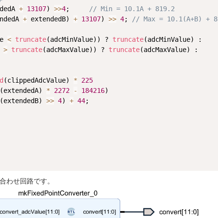
dedA 
+
13107
) 
>>
4
;     
// Min = 10.1A + 819.2
ndedA 
+
 extendedB) 
+
13107
) 
>>
4
; 
// Max = 10.1(A+B) + 8
e 
<
truncate
(adcMinValue)) ? 
truncate
(adcMinValue) :

lue 
>
truncate
(adcMaxValue)) ? 
truncate
(adcMaxValue) :

d
(clippedAdcValue) 
*
225
(extendedA) 
*
2272
-
184216
)

(extendedB) 
>>
4
) 
+
44
;

み合わせ回路です。