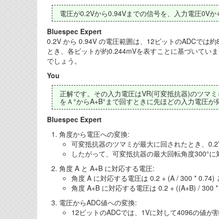
電圧が0.2Vから0.94Vまでの信号を、入力電圧0V
Bluespec Expert
0.2V から 0.94V の電圧範囲は、12ビットのADC
とき、各ビットが約0.244mVを表すことに基づいてい
でしょう。
You
正解です。その入力電圧はVR(可変抵抗器)のツマミ
をＡ°からA+B°まで回すときに先ほどの入力電圧
Bluespec Expert
角度から電圧への変換:
可変抵抗器のツマミが最大に回されたとき、0.2V
したがって、可変抵抗器の最大回転角度300°に対応し
角度 A と A+B に対応する電圧:
角度 A に対応する電圧は 0.2 + (A / 300 * 0.7
角度 A+B に対応する電圧は 0.2 + ((A+B) / 300
電圧からADC値への変換:
12ビットのADCでは、1Vに対して4096の値