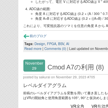
したがって、電圧 V に対応するADC値は V * 40
ADC値の範囲:
角度 A に対応するADC値は (0.2 + (A / 300 * 0.
角度 A+B に対応するADC値は (0.2 + ((A+B) / 30
これにより、可変抵抗器のツマミを任意の角度 A から 
前のブログ
Tags:
Design
,
FPGA
,
BSV
,
AI
Read more
|
Comments (0)
| Last updated on Novemb
November
Cmod A7の利用 (8)
29
posted by sakurai on November 29, 2023 #705
レベルダイアグラム
前稿のレベルダイアグラムを変数を用いて書き直したもの
はVRの開始角と使用角度範囲を105°, 90°と仮決