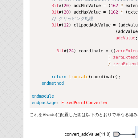
Bit
#(
20
) adcMinValue = (
162
*
 exten
Bit
#(
20
) adcMaxValue = (
162
*
 (exte
// クリッピング処理
Bit
#(
12
) clippedAdcValue = (adcValu
                                  (adcVa
adcValue
;

Bit
#(
24
) coordinate = ((
zeroExten
-
zeroExtend
/
zeroExtend
return
truncate
(coordinate);

endmethod
endmodule
endpackage
:
FixedPointConverter
これをVivadoに配置した図は以下のとおりで単なる組