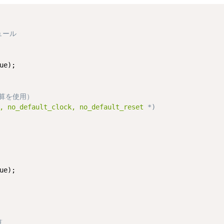
ュール
演算を使用）
, no_default_clock, no_default_reset 
*)
ue);

算