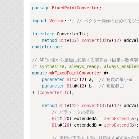
package
FixedPointConverter
;

import
Vector
::
*
; 
// ベクター操作のためのモジ
interface
ConverterIfc
;

method
Bit
#(
12
) 
convert
(
Bit
#(
12
endinterface
// ADCの値から座標に変換する演算器（固定小数点
(*
 synthesize, always_ready, always_enabled
module
mkFixedPointConverter
 #(

parameter
Bit
#(
12
) a,  
// 角度の最小値
parameter
Bit
#(
12
) b   
// 角度範囲
) (
ConverterIfc
);

method
Bit
#(
12
) 
convert
(
Bit
#(
12
) adcVal
// パラメータの拡張
Bit
#(
20
) extendedA = 
zeroExtend
(a);

Bit
#(
20
) extendedB = 
zeroExtend
(b);

// 座標の下限と上限に対応するADC値の計