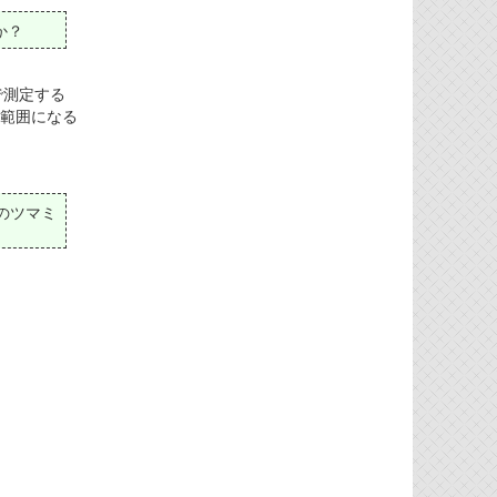
か？
トで測定する
の範囲になる
のツマミ