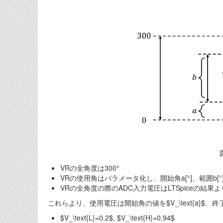
VRの全角度は300°
VRの使用角はパラメータ化し、開始角a[°]、範囲b[°
VRの全角度の際のADC入力電圧はLTSpiceの結果より、0
これらより、使用電圧は開始角の値を$V_\text{a}$、終了角
$V_\text{L}=0.2$, $V_\text{H}=0.94$