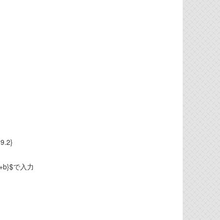
19.2}
+b}$で入力