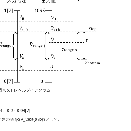
図705.1 レベルダイアグラム
]
.2～0.94[V]
の値を$V_\text{a+b}$として、