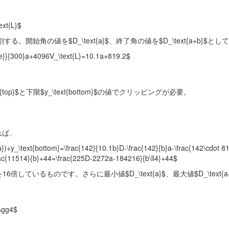
ext{L}$
。開始角の値を$D_\text{a}$、終了角の値を$D_\text{a+b}$として
ge}}{300}a+4096V_\text{L}=10.1a+819.2$
p}$と下限$y_\text{bottom}$の値でクリッピングが必要。
れば、
a})+y_\text{bottom}=\frac{142}{10.1b}D-\frac{142}{b}a-\frac{142\cdot 8
\frac{11514}{b}+44=\frac{225D-2272a-184216}{b\ll4}+44$
いるものです。さらに最小値$D_\text{a}$、最大値$D_\text{a
\gg4$