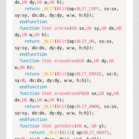
dx,
U8
 dy,
U8
 w,
U8
 h);

代表ご挨拶
return
_BLIT
(
Blit
{op:
BLIT_COPY
, sx:sx, 
sy:sy, dx:dx, dy:dy, w:w, h:h});

オフィス
endfunction
function
Stmt
orArea
(
U8
 sx,
U8
 sy,
U8
 dx,
U8
実績
dy,
U8
 w,
U8
 h);

return
_BLIT
(
Blit
{op:
BLIT_OR
, sx:sx, 
ブログ
sy:sy, dx:dx, dy:dy, w:w, h:h});

endfunction
機能安全ブログ
function
Stmt
eraseArea
(
U8
 dx,
U8
 dy,
U8
w,
U8
 h);

設計ブログ
return
_BLIT
(
Blit
{op:
BLIT_ERASE
, sx:
0
, 
sy:
0
, dx:dx, dy:dy, w:w, h:h});

テクノロジ
endfunction
function
Stmt
eraseAreaSP
(
U8
 sx,
U8
 sy,
U8
dx,
U8
 dy,
U8
 w,
U8
 h);

外部投稿記事
return
_BLIT
(
Blit
{op:
BLIT_ANDN
, sx:sx, 
sy:sy, dx:dx, dy:dy, w:w, h:h});

ブログテーマ
endfunction
function
Stmt
getVdots
(
U8
 x, 
U8
 y);

技術文書
return
_BLIT
(
Blit
{ op:
BLIT_VDOTS
, 
ご希望の方は、お問い合わせページから