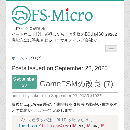
FSマイクロ研究所
ハードウェア設計者視点から、お客様のECUをISO 26262
機能安全に準拠させるコンサルティング会社です
ホーム
»
ブログ
ニュース
Posts Issued on September 23, 2025
September
業務内容
GameFSMの改良 (7)
23
posted by sakurai on September 23, 2025 #1027
機能安全コンサルティング
最後にcopyArea()等の従来関数を引数等の順番や個数を変
会社案内
えずに薄いラッパーで定義します。
Copy
// 同名ラッパは _BLIT を呼ぶだけに
会社概要
function
Stmt
copyArea
(
U8
 sx,
U8
 sy,
U8