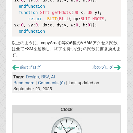
sx:
0
, sy:
0
, dx:x, dy:y, w:
0
, h:
0
});

資料閲覧パスワードをお問い合わせ頂き
endfunction
ログインをお願い致します。アカウント
function
Stmt
getHdots
(
U8
 x, 
U8
 y);

名は"opendocument"です。
return
_BLIT
(
Blit
{ op:
BLIT_HDOTS
, 
sx:
機能安全用語集
0
, sy:
0
, dx:x, dy:y, w:
0
, h:
0
});

endfunction
設計用語集
以上のように、copyArea()等の6種のVRAMアクセス関数
は全てFSMを起動し、終了を待つだけの関数に書き換えま
オンラインショップ
す。
お問い合わせ
前のブログ
次のブログ
Tags:
Design
,
BSV
,
AI
Read more
|
Comments (0)
| Last updated on
FAQ
September 23, 2025
お問い合わせフォーム
Clock