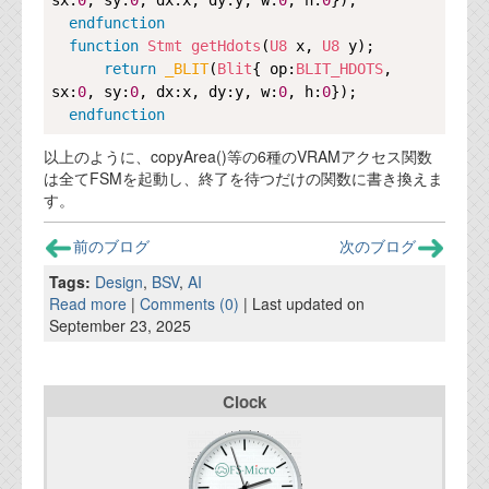
sx:
0
, sy:
0
, dx:x, dy:y, w:
0
, h:
0
});

資料閲覧パスワードをお問い合わせ頂き
endfunction
ログインをお願い致します。アカウント
function
Stmt
getHdots
(
U8
 x, 
U8
 y);

名は"opendocument"です。
return
_BLIT
(
Blit
{ op:
BLIT_HDOTS
, 
sx:
機能安全用語集
0
, sy:
0
, dx:x, dy:y, w:
0
, h:
0
});

endfunction
設計用語集
以上のように、copyArea()等の6種のVRAMアクセス関数
は全てFSMを起動し、終了を待つだけの関数に書き換えま
オンラインショップ
す。
お問い合わせ
前のブログ
次のブログ
Tags:
Design
,
BSV
,
AI
Read more
|
Comments (0)
| Last updated on
FAQ
September 23, 2025
お問い合わせフォーム
Clock