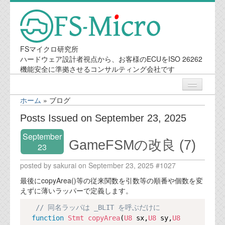
FSマイクロ研究所
ハードウェア設計者視点から、お客様のECUをISO 26262
機能安全に準拠させるコンサルティング会社です
ホーム
»
ブログ
ニュース
Posts Issued on September 23, 2025
September
業務内容
GameFSMの改良 (7)
23
posted by sakurai on September 23, 2025 #1027
機能安全コンサルティング
最後にcopyArea()等の従来関数を引数等の順番や個数を変
会社案内
えずに薄いラッパーで定義します。
Copy
// 同名ラッパは _BLIT を呼ぶだけに
会社概要
function
Stmt
copyArea
(
U8
 sx,
U8
 sy,
U8