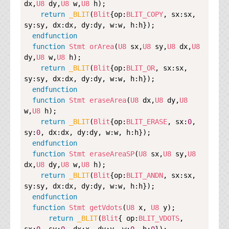
dx,
U8
 dy,
U8
 w,
U8
 h);

代表ご挨拶
return
_BLIT
(
Blit
{op:
BLIT_COPY
, sx:sx, 
sy:sy, dx:dx, dy:dy, w:w, h:h});

オフィス
endfunction
function
Stmt
orArea
(
U8
 sx,
U8
 sy,
U8
 dx,
U8
実績
dy,
U8
 w,
U8
 h);

return
_BLIT
(
Blit
{op:
BLIT_OR
, sx:sx, 
ブログ
sy:sy, dx:dx, dy:dy, w:w, h:h});

endfunction
機能安全ブログ
function
Stmt
eraseArea
(
U8
 dx,
U8
 dy,
U8
w,
U8
 h);

設計ブログ
return
_BLIT
(
Blit
{op:
BLIT_ERASE
, sx:
0
, 
sy:
0
, dx:dx, dy:dy, w:w, h:h});

テクノロジ
endfunction
function
Stmt
eraseAreaSP
(
U8
 sx,
U8
 sy,
U8
dx,
U8
 dy,
U8
 w,
U8
 h);

外部投稿記事
return
_BLIT
(
Blit
{op:
BLIT_ANDN
, sx:sx, 
sy:sy, dx:dx, dy:dy, w:w, h:h});

ブログテーマ
endfunction
function
Stmt
getVdots
(
U8
 x, 
U8
 y);

技術文書
return
_BLIT
(
Blit
{ op:
BLIT_VDOTS
, 
ご希望の方は、お問い合わせページから