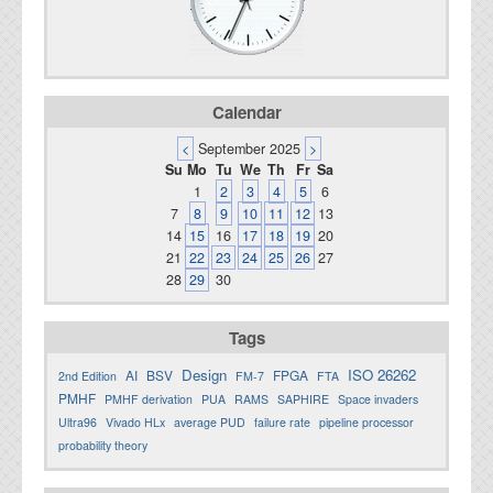
Calendar
<
September 2025
>
Su
Mo
Tu
We
Th
Fr
Sa
1
2
3
4
5
6
7
8
9
10
11
12
13
14
15
16
17
18
19
20
21
22
23
24
25
26
27
28
29
30
Tags
Design
ISO 26262
AI
BSV
FPGA
2nd Edition
FM-7
FTA
PMHF
PMHF derivation
PUA
RAMS
SAPHIRE
Space invaders
Ultra96
Vivado HLx
average PUD
failure rate
pipeline processor
probability theory