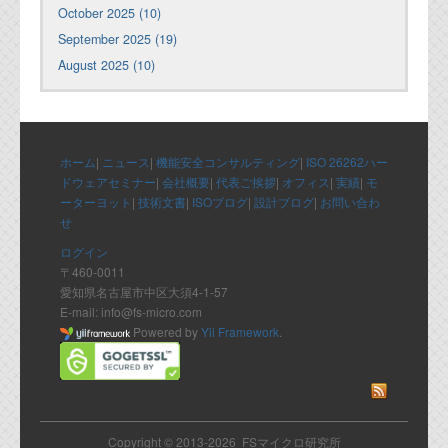
October 2025 (10)
September 2025 (19)
August 2025 (10)
ホーム
|
ニュース
|
機能安全コンサルティング
|
ISO 26262ハー
ドウェアセミナー
|
会社概要
|
代表ご挨拶
|
オフィス
|
実績
|
モ
ーターヨット
|
技術文書
|
ISOブログ
|
設計ブログ
|
お問い合わ
せ
ログイン
〒460-0011
愛知県名古屋市中区大須4-1-57
E-mail: info@fs-micro.com
Powered by
Yii Framework
.
Copyright © 2013-2026 FSマイクロ研究所