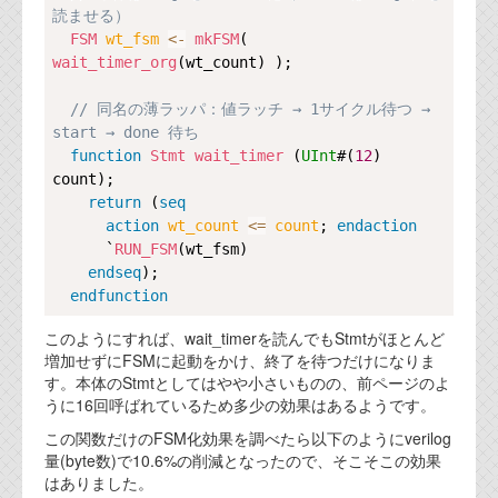
資料閲覧パスワードをお問い合わせ頂き
読ませる）
ログインをお願い致します。アカウント
FSM
wt_fsm 
<-
mkFSM
( 
名は"opendocument"です。
wait_timer_org
(wt_count) );

機能安全用語集
// 同名の薄ラッパ：値ラッチ → 1サイクル待つ → 
start → done 待ち
設計用語集
function
Stmt
wait_timer
 (
UInt
#(
12
) 
count);

オンラインショップ
return
 (
seq
action
wt_count 
<=
count
; 
endaction
お問い合わせ
      `
RUN_FSM
(wt_fsm)

endseq
);

endfunction
FAQ
このようにすれば、wait_timerを読んでもStmtがほとんど
お問い合わせフォーム
増加せずにFSMに起動をかけ、終了を待つだけになりま
す。本体のStmtとしてはやや小さいものの、前ページのよ
うに16回呼ばれているため多少の効果はあるようです。
この関数だけのFSM化効果を調べたら以下のようにverilog
量(byte数)で10.6%の削減となったので、そこそこの効果
はありました。