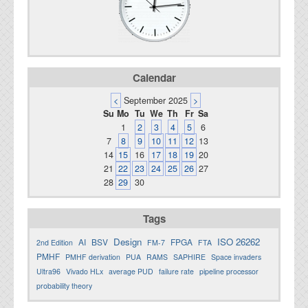
Calendar
<
September 2025
>
Su
Mo
Tu
We
Th
Fr
Sa
1
2
3
4
5
6
7
8
9
10
11
12
13
14
15
16
17
18
19
20
21
22
23
24
25
26
27
28
29
30
Tags
Design
ISO 26262
AI
BSV
FPGA
2nd Edition
FM-7
FTA
PMHF
PMHF derivation
PUA
RAMS
SAPHIRE
Space invaders
Ultra96
Vivado HLx
average PUD
failure rate
pipeline processor
probability theory