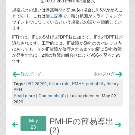
図109.3 2nd Editionの規格式
規格式との違いは暴露時間が$\tau$の場合に0.5がかかるこ
とであり、これは
過去記事
で、積分範囲がスライディング
ウインドウになっているという規格式の誤りを指摘してい
ます。
IFRでは、IFUのSM1先行DPF枝に加えて、IF先行DPF枝が
追加されます。工学的には、IF故障がSM1のカバレッジ内
にあっても、そのIF故障が修理されるまでの間にSM1故障
が発生すれば、2個の故障の組合せによりVSGへ至るため
です。
前のブログ
次のブログ
Tags:
ISO 26262
,
failure rate
,
PMHF
,
probability theory
,
PFH
Read more
|
Comments (0)
| Last updated on May 22,
2026
PMHFの簡易導出
May
20
(2)