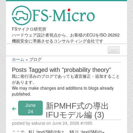
FSマイクロ研究所
ハードウェア設計者視点から、お客様のECUをISO 26262
機能安全に準拠させるコンサルティング会社です
ホーム
»
ブログ
ニュース
Posts Tagged with "probability theory"
既に発行済みのブログであっても適宜修正・追加すること
業務内容
があります。
We may make changes and additions to blogs already
published.
機能安全コンサルティング
新PMHF式の導出
June
会社案内
24
IFUモデル編 (3)
posted by sakurai on June 24, 2026 #1095
会社概要
ここで、$U_\text{SM}(t)$は、 $$ U_\text{SM}(t)=