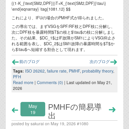
{(1-K_{\text{SM2,DPF}})T+K_{\text{SM2,DPF}}\tau\}
\end{eqnarray} \tag{1081.12} $$
これにより、IFUの場合のPMHF式が得られました。
この導出では、まずVSGをSPF/RF枝とDPF枝に分解し、
次にDPF枝を暴露時間$T$の枝と$\tau$の枝に分解しまし
た。その結果、$DC_1$はIF故障がSM1によりVSG抑止さ
れる範囲を表し、$DC_2$はSM1故障の暴露時間を$T$か
ら$\tau$へ短縮する割合として現れます。
前のブログ
次のブログ
Tags:
ISO 26262
,
failure rate
,
PMHF
,
probability theory
,
PFH
Read more
|
Comments (0)
| Last updated on May 21,
2026
PMHFの簡易導
May
19
出
posted by sakurai on May 19, 2026 #1080