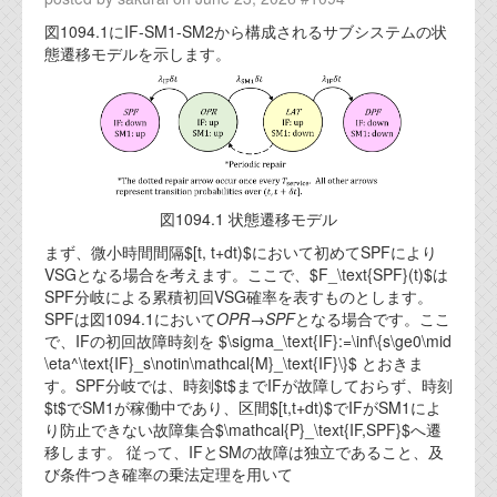
図1094.1にIF-SM1-SM2から構成されるサブシステムの状
態遷移モデルを示します。
図1094.1 状態遷移モデル
まず、微小時間間隔$[t, t+dt)$において初めてSPFにより
VSGとなる場合を考えます。ここで、$F_\text{SPF}(t)$は
SPF分岐による累積初回VSG確率を表すものとします。
SPFは図1094.1において
OPR
→
SPF
となる場合です。ここ
で、IFの初回故障時刻を $\sigma_\text{IF}:=\inf\{s\ge0\mid
\eta^\text{IF}_s\notin\mathcal{M}_\text{IF}\}$ とおきま
す。SPF分岐では、時刻$t$までIFが故障しておらず、時刻
$t$でSM1が稼働中であり、区間$[t,t+dt)$でIFがSM1によ
り防止できない故障集合$\mathcal{P}_\text{IF,SPF}$へ遷
移します。 従って、IFとSMの故障は独立であること、及
び条件つき確率の乗法定理を用いて