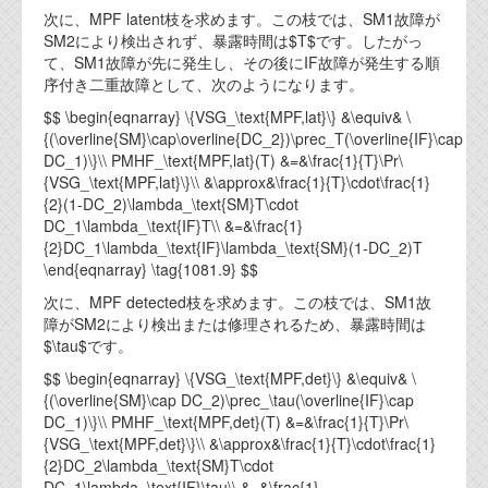
次に、MPF latent枝を求めます。この枝では、SM1故障が
SM2により検出されず、暴露時間は$T$です。したがっ
て、SM1故障が先に発生し、その後にIF故障が発生する順
序付き二重故障として、次のようになります。
$$ \begin{eqnarray} \{VSG_\text{MPF,lat}\} &\equiv& \
{(\overline{SM}\cap\overline{DC_2})\prec_T(\overline{IF}\cap
DC_1)\}\\ PMHF_\text{MPF,lat}(T) &=&\frac{1}{T}\Pr\
{VSG_\text{MPF,lat}\}\\ &\approx&\frac{1}{T}\cdot\frac{1}
{2}(1-DC_2)\lambda_\text{SM}T\cdot
DC_1\lambda_\text{IF}T\\ &=&\frac{1}
{2}DC_1\lambda_\text{IF}\lambda_\text{SM}(1-DC_2)T
\end{eqnarray} \tag{1081.9} $$
次に、MPF detected枝を求めます。この枝では、SM1故
障がSM2により検出または修理されるため、暴露時間は
$\tau$です。
$$ \begin{eqnarray} \{VSG_\text{MPF,det}\} &\equiv& \
{(\overline{SM}\cap DC_2)\prec_\tau(\overline{IF}\cap
DC_1)\}\\ PMHF_\text{MPF,det}(T) &=&\frac{1}{T}\Pr\
{VSG_\text{MPF,det}\}\\ &\approx&\frac{1}{T}\cdot\frac{1}
{2}DC_2\lambda_\text{SM}T\cdot
DC_1\lambda_\text{IF}\tau\\ &=&\frac{1}