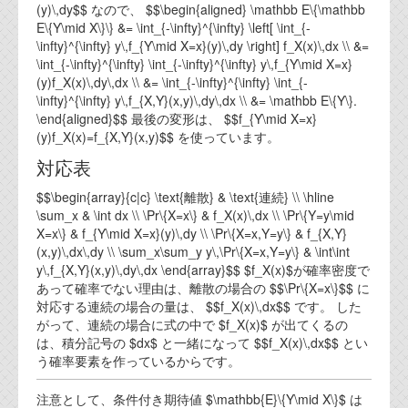
(y)\,dy$$ なので、 $$\begin{aligned} \mathbb E\{\mathbb
E\{Y\mid X\}\} &= \int_{-\infty}^{\infty} \left[ \int_{-
\infty}^{\infty} y\,f_{Y\mid X=x}(y)\,dy \right] f_X(x)\,dx \\ &=
\int_{-\infty}^{\infty} \int_{-\infty}^{\infty} y\,f_{Y\mid X=x}
(y)f_X(x)\,dy\,dx \\ &= \int_{-\infty}^{\infty} \int_{-
\infty}^{\infty} y\,f_{X,Y}(x,y)\,dy\,dx \\ &= \mathbb E\{Y\}.
\end{aligned}$$ 最後の変形は、 $$f_{Y\mid X=x}
(y)f_X(x)=f_{X,Y}(x,y)$$ を使っています。
対応表
$$\begin{array}{c|c} \text{離散} & \text{連続} \\ \hline
\sum_x & \int dx \\ \Pr\{X=x\} & f_X(x)\,dx \\ \Pr\{Y=y\mid
X=x\} & f_{Y\mid X=x}(y)\,dy \\ \Pr\{X=x,Y=y\} & f_{X,Y}
(x,y)\,dx\,dy \\ \sum_x\sum_y y\,\Pr\{X=x,Y=y\} & \int\int
y\,f_{X,Y}(x,y)\,dy\,dx \end{array}$$ $f_X(x)$が確率密度で
あって確率でない理由は、離散の場合の $$\Pr\{X=x\}$$ に
対応する連続の場合の量は、 $$f_X(x)\,dx$$ です。 した
がって、連続の場合に式の中で $f_X(x)$ が出てくるの
は、積分記号の $dx$ と一緒になって $$f_X(x)\,dx$$ とい
う確率要素を作っているからです。
注意として、条件付き期待値 $\mathbb{E}\{Y\mid X\}$ は