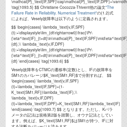
\mathcal{P}_\text{IF,SPF}\cap\mathcal{P}_\text{IF,DPF}=\varnoth
\tag{1093.5} $$ Christiane Cocozza-Thivent他の論文
"The
Failure Rate in Reliability. Numerical Treatment"
の(1.2)式
によれば、Vesely故障率は以下のように定義されます。
$$ \begin{cases} \lambda_\text{v,IF,SPF}
(t):=\displaystyle\lim_{dt\rightarrow0}\frac{\Pr\
{\eta^\text{IF}_{t+dt}\in\mathcal{P}_\text{IF,SPF}\mid\eta^\text{IF
{dt},\\ \lambda_\text{v,IF,DPF}
(t):=\displaystyle\lim_{dt\rightarrow0}\frac{\Pr\
{\eta^\text{IF}_{t+dt}\in\mathcal{P}_\text{IF,DPF}\mid\eta^\text{IF
{dt} \end{cases} \tag{1093.6} $$
Vesely故障率をCTMCの遷移率(定数)とし、IFの故障率を
SM1のカバレージ$K_\text{SM1,RF}$で分割すれば、 $$
\begin{cases} \lambda_\text{v,IF,SPF}
(t)=\lambda_\text{IF,SPF}=(1-
K_\text{SM1,RF})\lambda_\text{IF},\\
\lambda_\text{v,IF,DPF}
(t)=\lambda_\text{IF,DPF}=K_\text{SM1,RF}\lambda_\text{IF}
\end{cases} \tag{1093.7} $$ となります。ただし、Kパラ
メータの記法は規格第2版を踏襲し、オウナ記法としてい
ます。例えば、$K_\text{SM1,RF}$はSM1が持つ、IFに対
する診断カバレージと読みます。