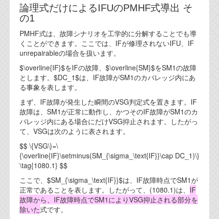
論理式だけによるIFUのPMHF式導出 そ
の1
PMHF式は、故障シナリオを工学的に分解することでも導
くことができます。ここでは、IFが修理されないIFU、IF
unrepairableの場合を扱います。
$\overline{IF}$をIFの故障、$\overline{SM}$をSM1の故障
とします。$DC_1$は、IF故障がSM1のカバレッジ内にあ
る事象を表します。
まず、IF故障が発生した瞬間のVSG判定式を置きます。IF
故障は、SM1が正常に動作し、かつそのIF故障がSM1のカ
バレッジ内にある場合にだけVSG抑止されます。したがっ
て、VSGは次のように表されます。
$$ \{VSG\}=\
{\overline{IF}\setminus(SM_{\sigma_\text{IF}}\cap DC_1)\}
\tag{1080.1} $$
ここで、$SM_{\sigma_\text{IF}}$は、IF故障時点でSM1が
正常であることを表します。したがって、(1080.1)は、
IF
故障から、IF故障時点でSM1によりVSG抑止される部分を
除いた
式です。