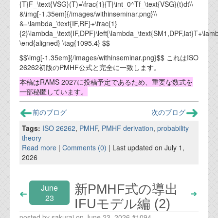
資料閲覧パスワードをお問い合わせ頂き
{T}F_\text{VSG}(T)=\frac{1}{T}\int_0^Tf_\text{VSG}(t)dt\\
ログインをお願い致します。アカウント
&\img[-1.35em]{/images/withinseminar.png}\\
名は"opendocument"です。
&=\lambda_\text{IF,RF}+\frac{1}
{2}\lambda_\text{IF,DPF}\left[\lambda_\text{SM1,DPF,lat}T+\lamb
機能安全用語集
\end{aligned} \tag{1095.4} $$
$$\img[-1.35em]{/images/withinseminar.png}$$ これはISO
設計用語集
26262初版のPMHF公式と完全に一致します。
オンラインショップ
本稿はRAMS 2027に投稿予定であるため、重要な数式を
一部秘匿しています。
お問い合わせ
前のブログ
次のブログ
Tags:
ISO 26262
,
PMHF
,
PMHF derivation
,
probability
FAQ
theory
Read more
|
Comments (0)
| Last updated on July 1,
お問い合わせフォーム
2026
新PMHF式の導出
June
23
IFUモデル編 (2)
posted by sakurai on June 23, 2026 #1094