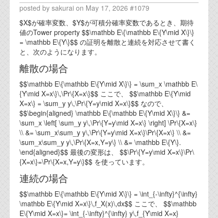
posted by sakurai on May 17, 2026 #1079
$X$が確率変数、$Y$が可積分確率変数であるとき、期待
値のTower property $$\mathbb E\{\mathbb E\{Y\mid X\}\}
= \mathbb E\{Y\}$$ の証明を離散と連続を対応させて書く
と、次のようになります。
離散の場合
$$\mathbb E\{\mathbb E\{Y\mid X\}\} = \sum_x \mathbb E\
{Y\mid X=x\}\,\Pr\{X=x\}$$ ここで、 $$\mathbb E\{Y\mid
X=x\} = \sum_y y\,\Pr\{Y=y\mid X=x\}$$ なので、
$$\begin{aligned} \mathbb E\{\mathbb E\{Y\mid X\}\} &=
\sum_x \left[ \sum_y y\,\Pr\{Y=y\mid X=x\} \right] \Pr\{X=x\}
\\ &= \sum_x\sum_y y\,\Pr\{Y=y\mid X=x\}\Pr\{X=x\} \\ &=
\sum_x\sum_y y\,\Pr\{X=x,Y=y\} \\ &= \mathbb E\{Y\}.
\end{aligned}$$ 最後の変形は、 $$\Pr\{Y=y\mid X=x\}\Pr\
{X=x\}=\Pr\{X=x,Y=y\}$$ を使っています。
連続の場合
$$\mathbb E\{\mathbb E\{Y\mid X\}\} = \int_{-\infty}^{\infty}
\mathbb E\{Y\mid X=x\}\,f_X(x)\,dx$$ ここで、 $$\mathbb
E\{Y\mid X=x\}= \int_{-\infty}^{\infty} y\,f_{Y\mid X=x}