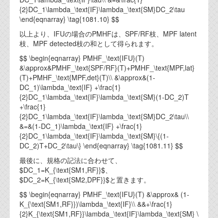
{2}DC_1\lambda_\text{IF}\lambda_\text{SM}DC_2\tau
\end{eqnarray} \tag{1081.10} $$
以上より、IFUの場合のPMHFは、SPF/RF枝、MPF latent
枝、MPF detected枝の和として得られます。
$$ \begin{eqnarray} PMHF_\text{IFU}(T)
&\approx&PMHF_\text{SPF/RF}(T)+PMHF_\text{MPF,lat}
(T)+PMHF_\text{MPF,det}(T)\\ &\approx&(1-
DC_1)\lambda_\text{IF} +\frac{1}
{2}DC_1\lambda_\text{IF}\lambda_\text{SM}(1-DC_2)T
+\frac{1}
{2}DC_1\lambda_\text{IF}\lambda_\text{SM}DC_2\tau\\
&=&(1-DC_1)\lambda_\text{IF} +\frac{1}
{2}DC_1\lambda_\text{IF}\lambda_\text{SM}\{(1-
DC_2)T+DC_2\tau\} \end{eqnarray} \tag{1081.11} $$
最後に、規格の記法に合わせて、
$DC_1=K_{\text{SM1,RF}}$、
$DC_2=K_{\text{SM2,DPF}}$と置きます。
$$ \begin{eqnarray} PMHF_\text{IFU}(T) &\approx& (1-
K_{\text{SM1,RF}})\lambda_\text{IF}\\ &&+\frac{1}
{2}K_{\text{SM1,RF}}\lambda_\text{IF}\lambda_\text{SM} \