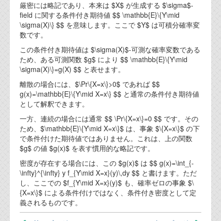
厳密には略記であり、本来は $X$ が生成する $\sigma$-
field に関する条件付き期待値 $$ \mathbb{E}\{Y\mid
\sigma(X)\} $$ を意味します。ここで $Y$ は可積分確率変
数です。
この条件付き期待値は $\sigma(X)$-可測な確率変数である
ため、ある可測関数 $g$ により $$ \mathbb{E}\{Y\mid
\sigma(X)\}=g(X) $$ と表せます。
離散の場合には、$\Pr\{X=x\}>0$ であれば $$
g(x)=\mathbb{E}\{Y\mid X=x\} $$ と通常の条件付き期待値
として解釈できます。
一方、連続の場合には通常 $$ \Pr\{X=x\}=0 $$ です。その
ため、$\mathbb{E}\{Y\mid X=x\}$ は、事象 $\{X=x\}$ の下
で条件付けた期待値ではありません。これは、上の関数
$g$ の値 $g(x)$ を表す慣用的な略記です。
密度が存在する場合には、この $g(x)$ は $$ g(x)=\int_{-
\infty}^{\infty} y f_{Y\mid X=x}(y)\,dy $$ と書けます。ただ
し、ここでの $f_{Y\mid X=x}(y)$ も、確率ゼロの事象 $\
{X=x\}$ による条件付けではなく、条件付き密度として定
義されるものです。