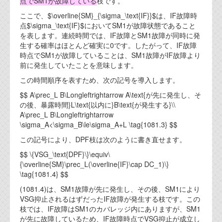
点でSM1が故障している
枝です。
ここで、$\overline{SM}_{\sigma_\text{IF}}$は、IF故障時
点$\sigma_\text{IF}$においてSM1が故障状態であること
を表します。連続時間では、IF故障とSM1故障が同時に発
生する確率はほとんど確実に0です。したがって、IF故障
時点でSM1が故障していることは、SM1故障がIF故障より
前に発生していたことを意味します。
この時間順序を表すため、次の記号を導入します。
$$ A\prec_L B\Longleftrightarrow A\text{が先に発生し、そ
の後、暴露時間}L\text{以内に}B\text{が発生する}\\
A\prec_L B\Longleftrightarrow
\sigma_A<\sigma_B\le\sigma_A+L \tag{1081.3} $$
この記号により、DPF枝は次のように書き直せます。
$$ \{VSG_\text{DPF}\}\equiv\
{\overline{SM}\prec_L(\overline{IF}\cap DC_1)\}
\tag{1081.4} $$
(1081.4)は、SM1故障が先に発生し、その後、SM1により
VSG抑止されるはずだったIF故障が発生する枝です。この
枝では、IF故障はSM1のカバレッジ内にありますが、SM1
が先に故障しているため、IF故障時点でVSG抑止が成立し