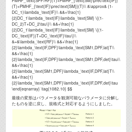
PMHF_\text{SPF/RF}(T)+PMHF_{\text{SM}\prec\text{IF}}
(T)+PMHF_{\text{IF}\prec\text{SM}}(T)\\ &\approx& (1-
DC_1)\lambda_\text{IF}\\ &&+\frac{1}
{2}DC_1\lambda_\text{IF}\lambda_\text{SM} \{(1-
DC_2)T+DC_2\tau\}\\ &&+\frac{1}
{2}DC_1\lambda_\text{IF}\lambda_\text{SM} \{(1-
DC_\text{IF})T+DC_\text{IF}\tau\}\\
&=&\lambda_\text{RF}\\ &&+\frac{1}
{2}\lambda_\text{IF,DPF}\lambda_\text{SM1,DPF,lat}T\\
&&+\frac{1}
{2}\lambda_\text{IF,DPF}\lambda_\text{SM1,DPF,det}\tau\\
&&+\frac{1}
{2}\lambda_\text{SM1,DPF}\lambda_\text{IF,DPF,lat}T\\
&&+\frac{1}
{2}\lambda_\text{SM1,DPF}\lambda_\text{IF,DPF,det}\tau
\end{eqnarray} \tag{1082.10} $$
最後の変形はパラメータを観測可能なパラメータに分解し
たものを逆に戻し、規格式と対応するようにしました。