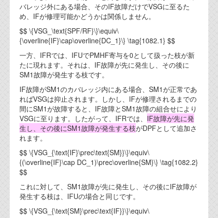
バレッジ外にある場合、そのIF故障だけでVSGに至るた
め、IFが修理可能かどうかは関係しません。
$$ \{VSG_\text{SPF/RF}\}\equiv\
{\overline{IF}\cap\overline{DC_1}\} \tag{1082.1} $$
一方、IFRでは、IFUでPMHF寄与を0として扱った枝が新
たに現れます。それは、IF故障が先に発生し、その後に
SM1故障が発生する枝です。
IF故障がSM1のカバレッジ内にある場合、SM1が正常であ
ればVSGは抑止されます。しかし、IFが修理されるまでの
間にSM1が故障すると、IF故障とSM1故障の組合せにより
VSGに至ります。したがって、IFRでは、
IF故障が先に発
生し、その後にSM1故障が発生する枝
がDPFとして追加さ
れます。
$$ \{VSG_{\text{IF}\prec\text{SM}}\}\equiv\
{(\overline{IF}\cap DC_1)\prec\overline{SM}\} \tag{1082.2}
$$
これに対して、SM1故障が先に発生し、その後にIF故障が
発生する枝は、IFUの場合と同じです。
$$ \{VSG_{\text{SM}\prec\text{IF}}\}\equiv\