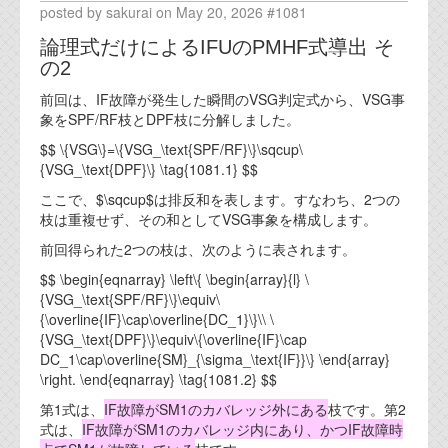
posted by sakurai on May 20, 2026 #1081
論理式だけによるIFUのPMHF式導出 そ
の2
前回は、IF故障が発生した瞬間のVSG判定式から、VSG事
象をSPF/RF枝とDPF枝に分解しました。
$$ \{VSG\}=\{VSG_\text{SPF/RF}\}\sqcup\
{VSG_\text{DPF}\} \tag{1081.1} $$
ここで、$\sqcup$は排反和を表します。すなわち、2つの
枝は重複せず、その和としてVSG事象を構成します。
前回得られた2つの枝は、次のように表されます。
$$ \begin{eqnarray} \left\{ \begin{array}{l} \
{VSG_\text{SPF/RF}\}\equiv\
{\overline{IF}\cap\overline{DC_1}\}\\ \
{VSG_\text{DPF}\}\equiv\{\overline{IF}\cap
DC_1\cap\overline{SM}_{\sigma_\text{IF}}\} \end{array}
\right. \end{eqnarray} \tag{1081.2} $$
第1式は、
IF故障がSM1のカバレッジ外にある
枝です。第2
式は、
IF故障がSM1のカバレッジ内にあり、かつIF故障時