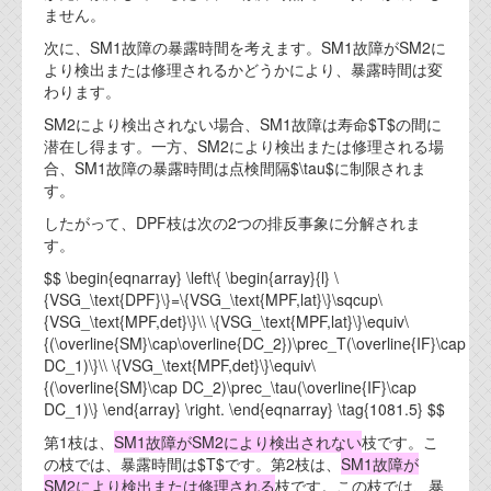
ません。
次に、SM1故障の暴露時間を考えます。SM1故障がSM2に
より検出または修理されるかどうかにより、暴露時間は変
わります。
SM2により検出されない場合、SM1故障は寿命$T$の間に
潜在し得ます。一方、SM2により検出または修理される場
合、SM1故障の暴露時間は点検間隔$\tau$に制限されま
す。
したがって、DPF枝は次の2つの排反事象に分解されま
す。
$$ \begin{eqnarray} \left\{ \begin{array}{l} \
{VSG_\text{DPF}\}=\{VSG_\text{MPF,lat}\}\sqcup\
{VSG_\text{MPF,det}\}\\ \{VSG_\text{MPF,lat}\}\equiv\
{(\overline{SM}\cap\overline{DC_2})\prec_T(\overline{IF}\cap
DC_1)\}\\ \{VSG_\text{MPF,det}\}\equiv\
{(\overline{SM}\cap DC_2)\prec_\tau(\overline{IF}\cap
DC_1)\} \end{array} \right. \end{eqnarray} \tag{1081.5} $$
第1枝は、
SM1故障がSM2により検出されない
枝です。こ
の枝では、暴露時間は$T$です。第2枝は、
SM1故障が
SM2により検出または修理される
枝です。この枝では、暴