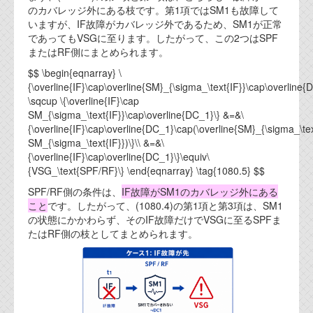
のカバレッジ外にある枝です。第1項ではSM1も故障して
いますが、IF故障がカバレッジ外であるため、SM1が正常
であってもVSGに至ります。したがって、この2つはSPF
またはRF側にまとめられます。
$$ \begin{eqnarray} \
{\overline{IF}\cap\overline{SM}_{\sigma_\text{IF}}\cap\overline{
\sqcup \{\overline{IF}\cap
SM_{\sigma_\text{IF}}\cap\overline{DC_1}\} &=&\
{\overline{IF}\cap\overline{DC_1}\cap(\overline{SM}_{\sigma_\te
SM_{\sigma_\text{IF}})\}\\ &=&\
{\overline{IF}\cap\overline{DC_1}\}\equiv\
{VSG_\text{SPF/RF}\} \end{eqnarray} \tag{1080.5} $$
SPF/RF側の条件は、
IF故障がSM1のカバレッジ外にある
こと
です。したがって、(1080.4)の第1項と第3項は、SM1
の状態にかかわらず、そのIF故障だけでVSGに至るSPFま
たはRF側の枝としてまとめられます。