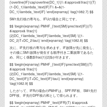
{\overline{IF}\cap\overline{DC_1}\}\\ &\approx&\frac{1}{T}
(1-DC_1)\lambda_\text{IF}T\\ &=&(1-
DC_1)\lambda_\text{IF} \end{eqnarray} \tag{1082.7} $$
SM1先行枝の寄与も、IFUの場合と同じです。
$$ \begin{eqnarray} PMHF_{\text{SM}\prec\text{IF}}(T)
&\approx& \frac{1}
{2}DC_1\lambda_\text{IF}\lambda_\text{SM} \{(1-
DC_2)T+DC_2\tau\} \end{eqnarray} \tag{1082.8} $$
次に、IF先行枝の寄与を求めます。IF故障が先に発生し、
その後にSM1故障が発生する順序付き二重故障であるた
め、同じく係数$\frac{1}{2}$が付きます。
$$ \begin{eqnarray} PMHF_{\text{IF}\prec\text{SM}}(T)
&\approx& \frac{1}
{2}DC_1\lambda_\text{IF}\lambda_\text{SM} \{(1-
DC_\text{IF})T+DC_\text{IF}\tau\} \end{eqnarray}
\tag{1082.9} $$
したがって、IFRの場合のPMHFは、SPF/RF枝、SM1先行
DPF枝、IF先行DPF枝の和として得られます。
$$ \begin{eqnarray} PMHF_\text{IFR}(T) &\approx&