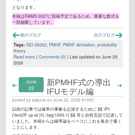
となります。
本稿はRAMS 2027に投稿予定であるため、重要な数式を
一部秘匿しています。
前のブログ
次のブログ
Tags:
ISO 26262
,
PMHF
,
PMHF derivation
,
probability
theory
Read more
|
Comments (0)
| Last updated on June 29,
2026
新PMHF式の導出
June
22
IFUモデル編
posted by sakurai on June 22, 2026 #1093
以前の記事では確率の事象を記述するために $$ \Pr\
{\text{IF up at }t\} \tag{1093.1} $$ 等と自然言語で記述して
いました。本稿からは確率論をベースにこれを集合で書く
ことにします。