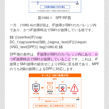
図1080.1 SPF/RF図
一方、(1080.4)の第2項は、IF故障がSM1のカバレッジ内
であり、かつIF故障時点でSM1が故障している枝です。
$$ \{\overline{IF}\cap
DC_1\cap\overline{SM}_{\sigma_\text{IF}}\}\equiv\
{VSG_\text{DPF}\} \tag{1080.6} $$
DPF側の条件は、
IF故障がSM1のカバレッジ内にあり、か
つIF故障時点でSM1が故障していること
です。これは、IF
故障とSM1故障の組合せによりVSGに至る枝であり、MPF
のうち2個の故障によるDPFに対応します。