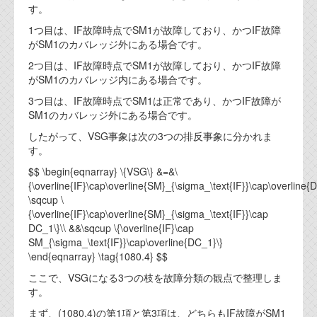
す。
1つ目は、IF故障時点でSM1が故障しており、かつIF故障
がSM1のカバレッジ外にある場合です。
2つ目は、IF故障時点でSM1が故障しており、かつIF故障
がSM1のカバレッジ内にある場合です。
3つ目は、IF故障時点でSM1は正常であり、かつIF故障が
SM1のカバレッジ外にある場合です。
したがって、VSG事象は次の3つの排反事象に分かれま
す。
$$ \begin{eqnarray} \{VSG\} &=&\
{\overline{IF}\cap\overline{SM}_{\sigma_\text{IF}}\cap\overline{
\sqcup \
{\overline{IF}\cap\overline{SM}_{\sigma_\text{IF}}\cap
DC_1\}\\ &&\sqcup \{\overline{IF}\cap
SM_{\sigma_\text{IF}}\cap\overline{DC_1}\}
\end{eqnarray} \tag{1080.4} $$
ここで、VSGになる3つの枝を故障分類の観点で整理しま
す。
まず、(1080.4)の第1項と第3項は、どちらもIF故障がSM1