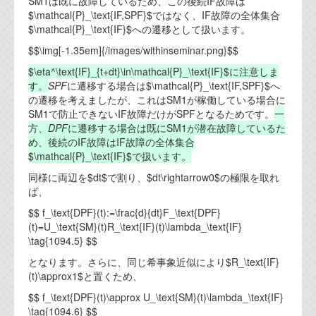
SM1は既に故障しているため、この後続IF故障は
$\mathcal{P}_\text{IF,SPF}$ではなく、IF故障の全体集合
$\mathcal{P}_\text{IF}$への遷移として扱います。
$$\img[-1.35em]{/images/withinseminar.png}$$
$\eta^\text{IF}_{t+dt}\in\mathcal{P}_\text{IF}$に注意しま
す。
SPF
に遷移する場合は$\mathcal{P}_\text{IF,SPF}$へ
の遷移を考えましたが、これはSM1が稼働している場合に
SM1で防止できないIF故障だけがSPFとなるためです。
一
方、
DPF
に遷移する場合は既にSM1が潜在故障しているた
め、後続のIF故障はIF故障の全体集合
$\mathcal{P}_\text{IF}$で扱います。
同様に両辺を$dt$で割り、$dt\rightarrow0$の極限を取れ
ば、
$$ f_\text{DPF}(t):=\frac{d}{dt}F_\text{DPF}
(t)=U_\text{SM}(t)R_\text{IF}(t)\lambda_\text{IF}
\tag{1094.5} $$
となります。さらに、同じ希事象近似により$R_\text{IF}
(t)\approx1$と置くため、
$$ f_\text{DPF}(t)\approx U_\text{SM}(t)\lambda_\text{IF}
\tag{1094.6} $$