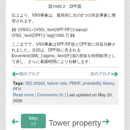
図1080.2 DPF図
以上より、VSG事象は、最終的に次の2つの排反事象に整
理されます。
$$ \{VSG\}=\{VSG_\text{SPF/RF}\}\sqcup\
{VSG_\text{DPF}\} \tag{1080.7} $$
ここまでで、VSG事象はSPF/RF枝とDPF枝に排反分解さ
れました。次回は、DPF枝に含まれる
$\overline{SM}_{\sigma_\text{IF}}$の意味を時間順序とし
て表し、さらに暴露時間により分解します。
前のブログ
次のブログ
Tags:
ISO 26262
,
failure rate
,
PMHF
,
probability theory
,
PFH
Read more
|
Comments (0)
| Last updated on May 20,
2026
May
Tower property
17