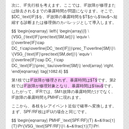
次に、IF先行枝を考えます。ここでは、IF故障が修理また
は除去されるまでの暴露時間が問題になります。そこで、
$DC_\text{IF}$を、IF故障の暴露時間を$T$から$\tau$へ短
縮する診断または修理側のカバレッジとして導入します。
$$ \begin{eqnarray} \left\{ \begin{array}{l} \
{VSG_{\text{IF}\prec\text{SM,lat}}\} \equiv \
{(\overline{IF}\cap
DC_1\cap\overline{DC_\text{IF}})\prec_T\overline{SM}\}\\
\{VSG_{\text{IF}\prec\text{SM,det}}\} \equiv \
{(\overline{IF}\cap DC_1\cap
DC_\text{IF})\prec_\tau\overline{SM}\} \end{array} \right.
\end{eqnarray} \tag{1082.6} $$
第1枝では
IF故障が修理されず、暴露時間は$T$
です。第2
枝では
IF故障が修理対象となり、暴露時間は$\tau$
です。
したがって、IFRでは、SM1故障の暴露時間だけでなく、
IF故障の暴露時間もPMHFに現れます。
ここから、各枝をレアイベント近似で確率へ変換します。
まず、SPF/RF枝はIFUの場合と同じです。
$$ \begin{eqnarray} PMHF_\text{SPF/RF}(T) &=&\frac{1}
{T}\Pr\{VSG_\text{SPF/RF}\}\\ &=&\frac{1}{T}\Pr\