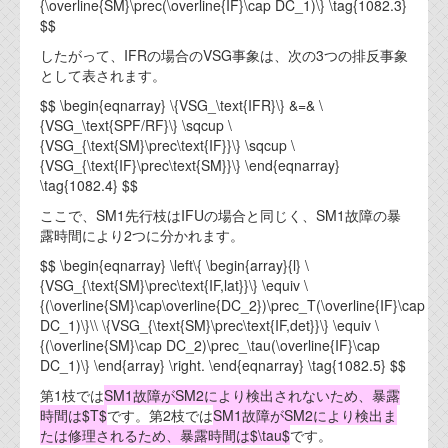
{\overline{SM}\prec(\overline{IF}\cap DC_1)\} \tag{1082.3}
$$
したがって、IFRの場合のVSG事象は、次の3つの排反事象
として表されます。
$$ \begin{eqnarray} \{VSG_\text{IFR}\} &=& \
{VSG_\text{SPF/RF}\} \sqcup \
{VSG_{\text{SM}\prec\text{IF}}\} \sqcup \
{VSG_{\text{IF}\prec\text{SM}}\} \end{eqnarray}
\tag{1082.4} $$
ここで、SM1先行枝はIFUの場合と同じく、SM1故障の暴
露時間により2つに分かれます。
$$ \begin{eqnarray} \left\{ \begin{array}{l} \
{VSG_{\text{SM}\prec\text{IF,lat}}\} \equiv \
{(\overline{SM}\cap\overline{DC_2})\prec_T(\overline{IF}\cap
DC_1)\}\\ \{VSG_{\text{SM}\prec\text{IF,det}}\} \equiv \
{(\overline{SM}\cap DC_2)\prec_\tau(\overline{IF}\cap
DC_1)\} \end{array} \right. \end{eqnarray} \tag{1082.5} $$
第1枝では
SM1故障がSM2により検出されないため、暴露
時間は$T$
です。第2枝では
SM1故障がSM2により検出ま
たは修理されるため、暴露時間は$\tau$
です。