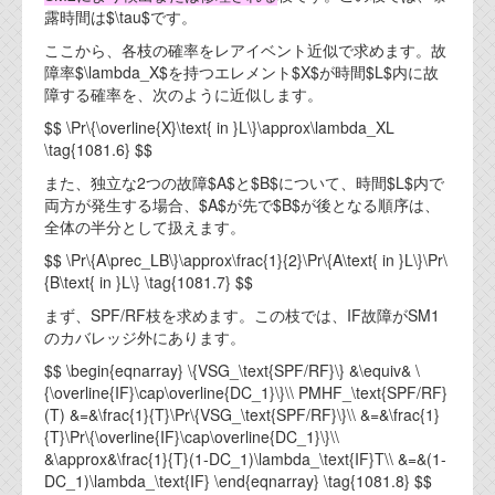
露時間は$\tau$です。
ここから、各枝の確率をレアイベント近似で求めます。故
障率$\lambda_X$を持つエレメント$X$が時間$L$内に故
障する確率を、次のように近似します。
$$ \Pr\{\overline{X}\text{ in }L\}\approx\lambda_XL
\tag{1081.6} $$
また、独立な2つの故障$A$と$B$について、時間$L$内で
両方が発生する場合、$A$が先で$B$が後となる順序は、
全体の半分として扱えます。
$$ \Pr\{A\prec_LB\}\approx\frac{1}{2}\Pr\{A\text{ in }L\}\Pr\
{B\text{ in }L\} \tag{1081.7} $$
まず、SPF/RF枝を求めます。この枝では、IF故障がSM1
のカバレッジ外にあります。
$$ \begin{eqnarray} \{VSG_\text{SPF/RF}\} &\equiv& \
{\overline{IF}\cap\overline{DC_1}\}\\ PMHF_\text{SPF/RF}
(T) &=&\frac{1}{T}\Pr\{VSG_\text{SPF/RF}\}\\ &=&\frac{1}
{T}\Pr\{\overline{IF}\cap\overline{DC_1}\}\\
&\approx&\frac{1}{T}(1-DC_1)\lambda_\text{IF}T\\ &=&(1-
DC_1)\lambda_\text{IF} \end{eqnarray} \tag{1081.8} $$