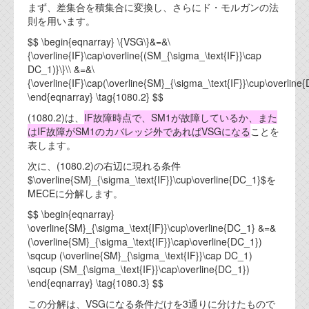
まず、差集合を積集合に変換し、さらにド・モルガンの法
則を用います。
$$ \begin{eqnarray} \{VSG\}&=&\
{\overline{IF}\cap\overline{(SM_{\sigma_\text{IF}}\cap
DC_1)}\}\\ &=&\
{\overline{IF}\cap(\overline{SM}_{\sigma_\text{IF}}\cup\overline{
\end{eqnarray} \tag{1080.2} $$
(1080.2)は、
IF故障時点で、SM1が故障しているか、また
はIF故障がSM1のカバレッジ外であればVSGになる
ことを
表します。
次に、(1080.2)の右辺に現れる条件
$\overline{SM}_{\sigma_\text{IF}}\cup\overline{DC_1}$を
MECEに分解します。
$$ \begin{eqnarray}
\overline{SM}_{\sigma_\text{IF}}\cup\overline{DC_1} &=&
(\overline{SM}_{\sigma_\text{IF}}\cap\overline{DC_1})
\sqcup (\overline{SM}_{\sigma_\text{IF}}\cap DC_1)
\sqcup (SM_{\sigma_\text{IF}}\cap\overline{DC_1})
\end{eqnarray} \tag{1080.3} $$
この分解は、VSGになる条件だけを3通りに分けたもので