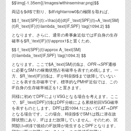
$$\img[-1.35em]{/images/withinseminar.png}$$
両辺を$dt$で割り、$dt\rightarrow0$の極限を取れば、
$$ f_\text{SPF}(t):=\frac{d}{dt}F_\text{SPF}(t)=A_\text{SM}
(t)R_\text{IF}(t)\lambda_\text{IF,SPF} \tag{1094.2} $$
となります。さらに、通常の希事象近似ではIF自身の生存
確率を$R_\text{IF}(t)\approx1$と置くため、
$$ f_\text{SPF}(t)\approx A_\text{SM}
(t)\lambda_\text{IF,SPF} \tag{1094.3} $$
となります。ここで$A_\text{SM}(t)$は、
OPR
→
SPF
遷移
に必要なSM1の稼働状態占有確率を表すため残します。一
方、$R_\text{IF}(t)$は、IFが時刻$t$まで故障していない
ことを表す生存確率です。標準的なPMHF近似では、この
IF自身の生存確率補正を1と置きます。
同様に初めてDPFによりVSGとなる場合を考えます。ここ
で、$F_\text{DPF}(t)$はDPF分岐による累積初回VSG確率
を表すものとします。DPFは図1094.1において
LAT
→
DPF
となる場合です。この場合、時刻$t$でSM1は既に潜在故
障状態にあり、IFはまだ故障していません。そのため、区
間$[t,t+dt)$で後続のIF故障が発生するとDPFとなります。