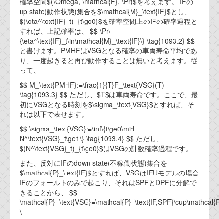
確率空間$(\Omega, \mathcal{F}, \Pr)$を考えます。 IFの
up state(動作状態)集合を$\mathcal{M}_\text{IF}$とし、
$(\eta^\text{IF}_t)_{t\ge0}$を確率空間上のIFの確率過程と
すれば、上記確率は、 $$ \Pr\
{\eta^\text{IF}_t\in\mathcal{M}_\text{IF}\} \tag{1093.2} $$
と書けます。PMHFはVSGとなる確率の車両寿命平均であ
り、一度起きると再び動作することは無いと考えます。従
って、
$$ M_\text{PMHF}:=\frac{1}{T}F_\text{VSG}(T)
\tag{1093.3} $$ ただし、$T$は車両寿命です。ここで、最
初にVSGとなる時刻を$\sigma_\text{VSG}$とすれば、そ
れは以下で表せます。
$$ \sigma_\text{VSG}:=\inf\{t\ge0\mid
N^\text{VSG}_t\ge1\} \tag{1093.4} $$ ただし、
$(N^\text{VSG}_t)_{t\ge0}$はVSGの計数確率過程です。
また、反対にIFのdown state(不稼働状態)集合を
$\mathcal{P}_\text{IF}$とすれば、VSGはIFUモデルの場合
IFのフォールトのみで起こり、それはSPFとDPFに分解で
きることから、 $$
\mathcal{P}_\text{VSG}=\mathcal{P}_\text{IF,SPF}\cup\mathcal{P}
\