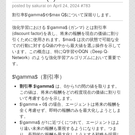
posted by sakurai on April 24, 2024 #783
割引率$\gamma$や$max Q$について深堀りします。
強化学習における $\gamma$ (ガンマ) とは割引率
(discount factor)を表し、将来の報酬を現在の価値に割り
引くために使用されます。$max$ は次の状態で可能な全
ての行動に対するQ値の中から最大値を選ぶ操作を示して
います。この概念は、特にQ学習やDQN（Deep Q-
Network）のような強化学習アルゴリズムにおいて重要で
す。
$\gamma$（割引率）
割引率 $\gamma$
は、0から1の間の値を取ります。
この値は、将来の報酬をどの程度現在の価値に割り引
いて考慮するかを示します。
$\gamma = 0$ の場合、エージェントは将来の報酬を
全く考慮せず、即時の報酬のみを最大化しようとしま
す。
$\gamma$ が1に近づくにつれて、エージェントはよ
り遠い未来の報酬も重視するようになります。つま
り、長期的な報酬を最大化しようとする戦略を採用し