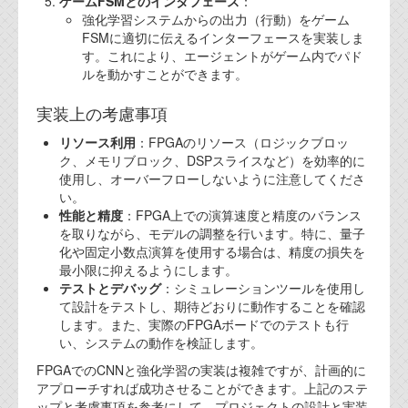
ゲームFSMとのインタフェース
：
強化学習システムからの出力（行動）をゲーム
FSMに適切に伝えるインターフェースを実装しま
す。これにより、エージェントがゲーム内でパド
ルを動かすことができます。
実装上の考慮事項
リソース利用
：FPGAのリソース（ロジックブロッ
ク、メモリブロック、DSPスライスなど）を効率的に
使用し、オーバーフローしないように注意してくださ
い。
性能と精度
：FPGA上での演算速度と精度のバランス
を取りながら、モデルの調整を行います。特に、量子
化や固定小数点演算を使用する場合は、精度の損失を
最小限に抑えるようにします。
テストとデバッグ
：シミュレーションツールを使用し
て設計をテストし、期待どおりに動作することを確認
します。また、実際のFPGAボードでのテストも行
い、システムの動作を検証します。
FPGAでのCNNと強化学習の実装は複雑ですが、計画的に
アプローチすれば成功させることができます。上記のステ
ップと考慮事項を参考にして、プロジェクトの設計と実装