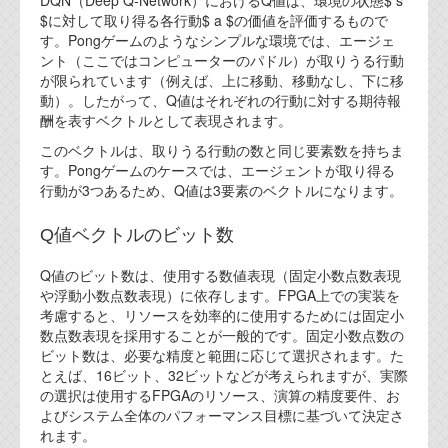
DQN（Deep Q-Network）におけるQ値は、環境の状態$ s
$に対して取り得る各行動$ a $の価値を評価するもので
す。Pongゲームのようなシンプルな環境では、エージェ
ント（ここではコンピューターのパドル）が取りうる行動
が限られています（例えば、上に移動、移動なし、下に移
動）。したがって、Q値はそれぞれの行動に対する期待報
酬を表すベクトルとして表現されます。
このベクトルは、取りうる行動の数と同じ要素数を持ちま
す。Pongゲームのケースでは、エージェントが取り得る
行動が3つあるため、Q値は3要素のベクトルになります。
Q値ベクトルのビット数
Q値のビット数は、使用する数値表現（固定小数点数表現
や浮動小数点数表現）に依存します。FPGA上での実装を
考慮すると、リソースを効率的に使用するためには固定小
数点数表現を採用することが一般的です。固定小数点数の
ビット数は、必要な精度と範囲に応じて選択されます。た
とえば、16ビット、32ビットなどが考えられますが、実際
の選択は使用するFPGAのリソース、演算の精度要件、お
よびシステム全体のパフォーマンス目標に基づいて決定さ
れます。