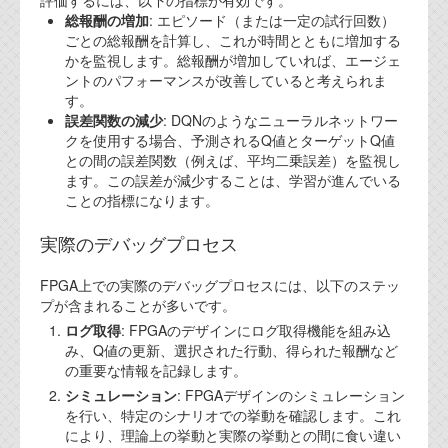
評価するには、以下の指標が有効です。
資料閲覧パスワードをお問い合わせ頂き
総報酬の増加
: エピソード（または一定の試行回数）
ログインをお願い致します。アカウント
ごとの総報酬を計算し、これが時間とともに増加する
名は"opendocument"です。
かを監視します。総報酬が増加していれば、エージェ
ントのパフォーマンスが改善していると考えられま
機能安全用語集
す。
誤差関数の減少
: DQNのようなニューラルネットワー
設計用語集
クを使用する場合、予測されるQ値とターゲットQ値
との間の誤差関数（例えば、平均二乗誤差）を監視し
オンラインショップ
ます。この誤差が減少することは、学習が進んでいる
ことの指標になります。
お問い合わせ
実際のデバッグプロセス
FAQ
FPGA上での実際のデバッグプロセスには、以下のステッ
プが含まれることが多いです。
お問い合わせフォーム
ログ取得
: FPGAのデザインにログ取得機能を組み込
み、Q値の更新、選択された行動、得られた報酬など
の重要な情報を記録します。
シミュレーション
: FPGAデザインのシミュレーション
を行い、特定のシナリオでの挙動を確認します。これ
により、理論上の挙動と実際の挙動との間に食い違い