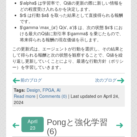
$\alpha$ は学習率で、Q値の更新の際に新しい情報を
どの程度受け入れるかを決定します。
$r$ は行動 $a$ を取った結果として直接得られる報酬
です。
$\gamma \max_{a'} Q(s', a')$ は、次の状態 $s'$ にお
ける最大のQ値に割引率 $\gamma$ を乗じたもので、
将来得られる報酬の現在価値を示します。
この更新式は、エージェントが行動を選択し、その結果と
して得られる報酬と次の状態を観察することで、Q値を繰
り返し更新していくことにより、最適な行動方針（ポリシ
ー）を学習していきます。
前のブログ
次のブログ
Tags:
Design
,
FPGA
,
AI
Read more
|
Comments (0)
| Last updated on April 24,
2024
Pongと強化学習
April
23
(6)