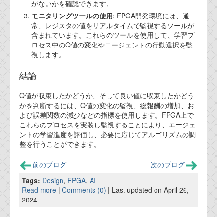
がないかを確認できます。
モニタリングツールの使用
: FPGA開発環境には、通
常、レジスタの値をリアルタイムで監視するツールが
含まれています。これらのツールを使用して、学習プ
ロセス中のQ値の変化やエージェントの行動選択を監
視します。
結論
Q値が収束したかどうか、そして良い値に収束したかどう
かを判断するには、Q値の変化の監視、総報酬の増加、お
よび誤差関数の減少などの指標を使用します。FPGA上で
これらのプロセスを実装し監視することにより、エージェ
ントの学習進度を評価し、必要に応じてアルゴリズムの調
整を行うことができます。
前のブログ
次のブログ
Tags:
Design
,
FPGA
,
AI
Read more
|
Comments (0)
| Last updated on April 26,
2024