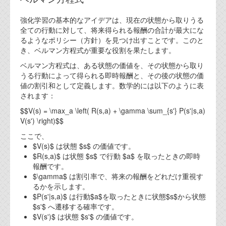
強化学習の基本的なアイデアは、現在の状態から取りうる
全ての行動に対して、将来得られる報酬の合計が最大にな
るようなポリシー（方針）を見つけ出すことです。このと
き、ベルマン方程式が重要な役割を果たします。
ベルマン方程式は、ある状態の価値を、その状態から取り
うる行動によって得られる即時報酬と、その後の状態の価
値の割引和として定義します。数学的には以下のように表
されます：
$$V(s) = \max_a \left( R(s,a) + \gamma \sum_{s'} P(s'|s,a)
V(s') \right)$$
ここで、
$V(s)$ は状態 $s$ の価値です。
$R(s,a)$ は状態 $s$ で行動 $a$ を取ったときの即時
報酬です。
$\gamma$ は割引率で、将来の報酬をどれだけ重視す
るかを示します。
$P(s'|s,a)$ は行動$a$を取ったときに状態$s$から状態
$s'$ へ遷移する確率です。
$V(s')$ は状態 $s'$ の価値です。