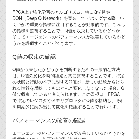
代表ご挨拶
FPGA上で強化学習のアルゴリズム、特にQ学習や
DQN（Deep Q-Network）を実装してデバッグする際、い
オフィス
くつかの重要な指標に注目することが効果的です。これら
の指標を監視することで、Q値が収束しているかどうか、
実績
そしてエージェントのパフォーマンスが改善しているかど
うかを評価することができます。
ブログ
Q値の収束の確認
機能安全ブログ
Q値が収束したかどうかを判断するための一般的な方法
設計ブログ
は、Q値の変化を時間経過と共に監視することです。特定
の状態と行動のペアに対するQ値が、新しい経験から得ら
テクノロジ
れる情報を反映してもほとんど変化しなくなった場合、Q
値は収束していると考えられます。この監視は、FPGA上
で特定のレジスタやメモリブロックにQ値を格納し、それ
外部投稿記事
を周期的に読み出して変化を確認することで行います。
ブログテーマ
パフォーマンスの改善の確認
技術文書
エージェントのパフォーマンスが改善しているかどうかを
ご希望の方は、お問い合わせページから