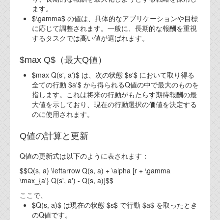
ます。
$\gamma$ の値は、具体的なアプリケーションや目標
に応じて調整されます。一般に、長期的な報酬を重視
するタスクでは高い値が選ばれます。
$max Q$（最大Q値）
$max Q(s', a')$ は、次の状態 $s'$ において取り得る
全ての行動 $a'$ から得られるQ値の中で最大のものを
指します。これは将来の行動がもたらす期待報酬の最
大値を示しており、現在の行動選択の価値を決定する
のに使用されます。
Q値の計算と更新
Q値の更新式は以下のように表されます：
$$Q(s, a) \leftarrow Q(s, a) + \alpha [r + \gamma
\max_{a'} Q(s', a') - Q(s, a)]$$
ここで、
$Q(s, a)$ は現在の状態 $s$ で行動 $a$ を取ったとき
のQ値です。