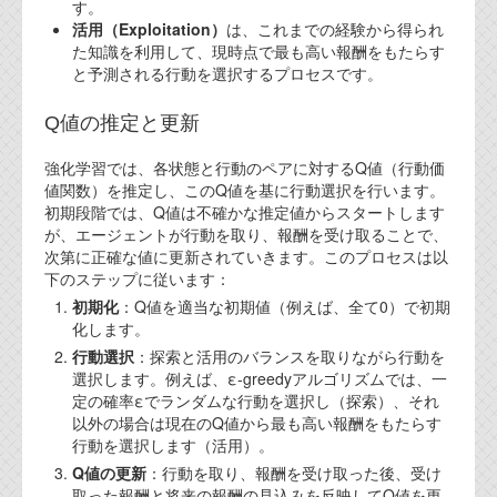
す。
活用（Exploitation）
は、これまでの経験から得られ
た知識を利用して、現時点で最も高い報酬をもたらす
と予測される行動を選択するプロセスです。
Q値の推定と更新
強化学習では、各状態と行動のペアに対するQ値（行動価
値関数）を推定し、このQ値を基に行動選択を行います。
初期段階では、Q値は不確かな推定値からスタートします
が、エージェントが行動を取り、報酬を受け取ることで、
次第に正確な値に更新されていきます。このプロセスは以
下のステップに従います：
初期化
：Q値を適当な初期値（例えば、全て0）で初期
化します。
行動選択
：探索と活用のバランスを取りながら行動を
選択します。例えば、ε-greedyアルゴリズムでは、一
定の確率εでランダムな行動を選択し（探索）、それ
以外の場合は現在のQ値から最も高い報酬をもたらす
行動を選択します（活用）。
Q値の更新
：行動を取り、報酬を受け取った後、受け
取った報酬と将来の報酬の見込みを反映してQ値を更