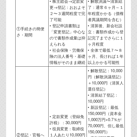
• 株主総会→定款変
• 解散決議〜清算結
更→登記：おおよそ
了：通常６ヶ月～１
２〜３週間程度で完
年程度かかる（債権
了可能
者異議期間を含む）
• 登記申請書類は
• 清算後、新会社設
①手続きの簡便
「変更登記」中心な
立：書類作成から登
さ・期間
ので書類作成量は抑
記完了までさらに１
えられる
ヶ月程度
• 社会保険・労働保
• 全体で最低７〜８
険の法人番号・基礎
ヶ月、長ければ１年
情報がそのまま継続
以上かかる可能性
• 解散登記：10,000
円（解散決議登記）
＋10,000円（清算人
選任登記）
• 清算結了登記：
10,000円
• 新設登記：最低
150,000円（資本金
• 定款変更（登録免
1,000万円×0.7％が
許税）：30,000円
70,000円、但し最低
• 役員変更：取締役
150,000円）
②登記・官報へ
１人あたり10,000円