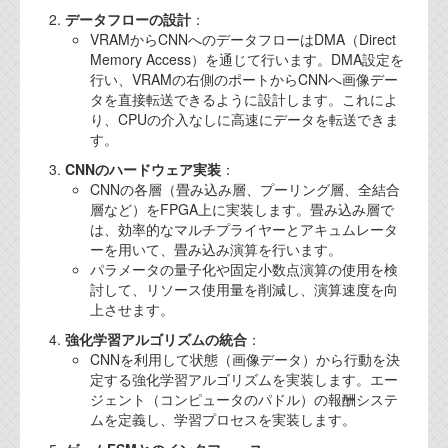
データフローの設計
：
VRAMからCNNへのデータフローはDMA（Direct
Memory Access）を通じて行います。DMA設定を
行い、VRAMの右側のポートからCNNへ画像デー
タを直接転送できるように設計します。これによ
り、CPUの介入なしに高速にデータを転送できま
す。
CNNのハードウェア実装
：
CNNの各層（畳み込み層、プーリング層、全結合
層など）をFPGA上に実装します。畳み込み層で
は、効率的なマルチプライヤーとアキュムレータ
ーを用いて、畳み込み演算を行います。
パラメータの量子化や固定小数点演算の使用を検
討して、リソース使用量を削減し、演算速度を向
上させます。
強化学習アルゴリズムの統合
：
CNNを利用して状態（画像データ）から行動を決
定する強化学習アルゴリズムを実装します。エー
ジェント（コンピュータのパドル）の報酬システ
ムを定義し、学習プロセスを実装します。