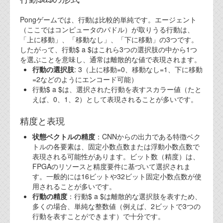
Pongゲームでは、行動は比較的単純です。エージェント
（ここではコンピュータのパドル）が取りうる行動は、
「上に移動」、「移動なし」、「下に移動」の3つです。
したがって、行動$ a $はこれら3つの選択肢の中から1つ
を選ぶことを意味し、通常は離散的な値で表現されます。
行動の選択肢
: 3（上に移動=0、移動なし=1、下に移動
=2などのようにエンコード可能）
行動$ a $は、選択された行動を表すスカラー値（たと
えば、0、1、2）として表現されることが多いです。
精度と表現
状態ベクトルの精度
：CNNからの出力である特徴ベク
トルの各要素は、固定小数点数または浮動小数点数で
表現される可能性があります。ビット数（精度）は、
FPGAのリソースと精度要件に基づいて選択されま
す。一般的には16ビットや32ビット固定小数点数が使
用されることが多いです。
行動の精度
：行動$ a $は離散的な選択肢を表すため、
多くの場合、単純な整数値（例えば、2ビットで3つの
行動を表すことができます）で十分です。