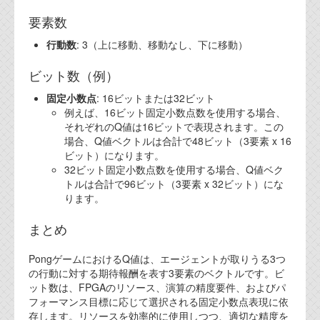
要素数
行動数
: 3（上に移動、移動なし、下に移動）
ビット数（例）
固定小数点
: 16ビットまたは32ビット
例えば、16ビット固定小数点数を使用する場合、
それぞれのQ値は16ビットで表現されます。この
場合、Q値ベクトルは合計で48ビット（3要素 x 16
ビット）になります。
32ビット固定小数点数を使用する場合、Q値ベク
トルは合計で96ビット（3要素 x 32ビット）にな
ります。
まとめ
PongゲームにおけるQ値は、エージェントが取りうる3つ
の行動に対する期待報酬を表す3要素のベクトルです。ビ
ット数は、FPGAのリソース、演算の精度要件、およびパ
フォーマンス目標に応じて選択される固定小数点表現に依
存します。リソースを効率的に使用しつつ、適切な精度を