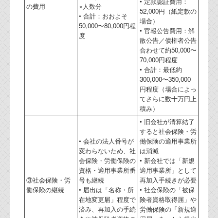
• 定款認証費用：
の費用
×人数分
52,000円（紙定款の
• 合計：おおよそ
場合）
50,000〜80,000円程
• 官報公告費用：解
度
散公告／債権者公告
合わせて約50,000〜
70,000円程度
• 合計：最低約
300,000〜350,000
円程度（場合によっ
てさらに数十万円上
積み）
• 旧会社が清算結了
すると社会保険・労
• 会社の法人番号が
働保険の適用事業所
変わらないため、社
は消滅
会保険・労働保険の
• 新会社では「新規
資格・適用事業所番
適用事業所」として
③社会保険・労
号も継続
再加入手続きが必要
働保険の継続
• 届出は「名称・所
• 社会保険の「被保
在地変更届」程度で
険者資格取得届」や
済み、再加入の手続
労働保険の「新規適