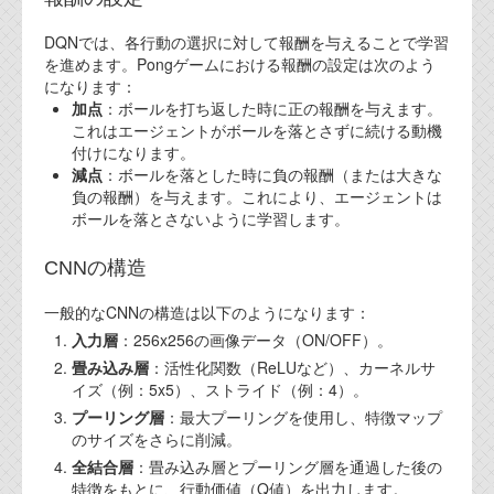
DQNでは、各行動の選択に対して報酬を与えることで学習
を進めます。Pongゲームにおける報酬の設定は次のよう
になります：
加点
：ボールを打ち返した時に正の報酬を与えます。
これはエージェントがボールを落とさずに続ける動機
付けになります。
減点
：ボールを落とした時に負の報酬（または大きな
負の報酬）を与えます。これにより、エージェントは
ボールを落とさないように学習します。
CNNの構造
一般的なCNNの構造は以下のようになります：
入力層
：256x256の画像データ（ON/OFF）。
畳み込み層
：活性化関数（ReLUなど）、カーネルサ
イズ（例：5x5）、ストライド（例：4）。
プーリング層
：最大プーリングを使用し、特徴マップ
のサイズをさらに削減。
全結合層
：畳み込み層とプーリング層を通過した後の
特徴をもとに、行動価値（Q値）を出力します。