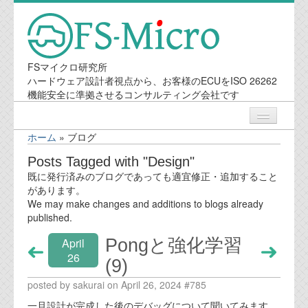
FSマイクロ研究所
ハードウェア設計者視点から、お客様のECUをISO 26262
機能安全に準拠させるコンサルティング会社です
ホーム
»
ブログ
ニュース
Posts Tagged with "Design"
既に発行済みのブログであっても適宜修正・追加すること
業務内容
があります。
We may make changes and additions to blogs already
published.
機能安全コンサルティング
Pongと強化学習
April
会社案内
26
(9)
posted by sakurai on April 26, 2024 #785
会社概要
一旦設計が完成した後のデバッグについて聞いてみます。