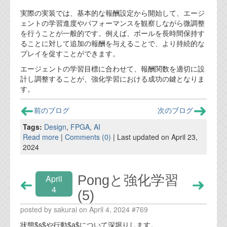
実際の実装では、基本的な報酬設定から開始して、エージ
ェントの学習進度やパフォーマンスを観察しながら微調整
を行うことが一般的です。例えば、ボールを長時間保持す
ることに対して追加の報酬を与えることで、より持続的な
プレイを促すことができます。
エージェントの学習目標に合わせて、報酬関数を適切に設
計し調整することが、強化学習における成功の鍵となりま
す。
前のブログ
次のブログ
Tags:
Design
,
FPGA
,
AI
Read more
|
Comments (0)
| Last updated on April 23,
2024
Pongと強化学習
April
4
(5)
posted by sakurai on April 4, 2024 #769
状態$s$や行動$a$について深堀りします。