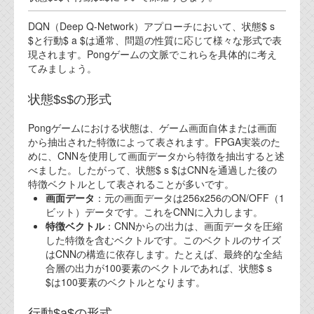
DQN（Deep Q-Network）アプローチにおいて、状態$ s
$と行動$ a $は通常、問題の性質に応じて様々な形式で表
現されます。Pongゲームの文脈でこれらを具体的に考え
てみましょう。
状態$s$の形式
Pongゲームにおける状態は、ゲーム画面自体または画面
から抽出された特徴によって表されます。FPGA実装のた
めに、CNNを使用して画面データから特徴を抽出すると述
べました。したがって、状態$ s $はCNNを通過した後の
特徴ベクトルとして表されることが多いです。
画面データ
：元の画面データは256x256のON/OFF（1
ビット）データです。これをCNNに入力します。
特徴ベクトル
：CNNからの出力は、画面データを圧縮
した特徴を含むベクトルです。このベクトルのサイズ
はCNNの構造に依存します。たとえば、最終的な全結
合層の出力が100要素のベクトルであれば、状態$ s
$は100要素のベクトルとなります。
行動$a$の形式