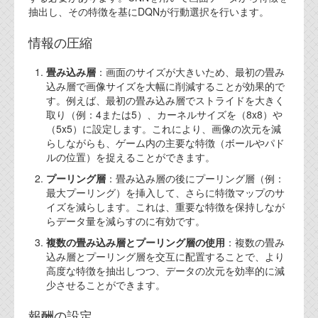
抽出し、その特徴を基にDQNが行動選択を行います。
情報の圧縮
畳み込み層
：画面のサイズが大きいため、最初の畳み
込み層で画像サイズを大幅に削減することが効果的で
す。例えば、最初の畳み込み層でストライドを大きく
取り（例：4または5）、カーネルサイズを（8x8）や
（5x5）に設定します。これにより、画像の次元を減
らしながらも、ゲーム内の主要な特徴（ボールやパド
ルの位置）を捉えることができます。
プーリング層
：畳み込み層の後にプーリング層（例：
最大プーリング）を挿入して、さらに特徴マップのサ
イズを減らします。これは、重要な特徴を保持しなが
らデータ量を減らすのに有効です。
複数の畳み込み層とプーリング層の使用
：複数の畳み
込み層とプーリング層を交互に配置することで、より
高度な特徴を抽出しつつ、データの次元を効率的に減
少させることができます。
報酬の設定