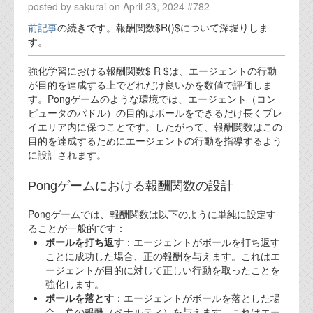
posted by sakurai on April 23, 2024 #782
前記事
の続きです。報酬関数$R()$について深堀りしま
す。
強化学習における報酬関数$ R $は、エージェントの行動
が目的を達成する上でどれだけ良いかを数値で評価しま
す。Pongゲームのような環境では、エージェント（コン
ピュータのパドル）の目的はボールをできるだけ長くプレ
イエリア内に保つことです。したがって、報酬関数はこの
目的を達成するためにエージェントの行動を指導するよう
に設計されます。
Pongゲームにおける報酬関数の設計
Pongゲームでは、報酬関数は以下のように単純に設定す
ることが一般的です：
ボールを打ち返す
：エージェントがボールを打ち返す
ことに成功した場合、正の報酬を与えます。これはエ
ージェントが目的に対して正しい行動を取ったことを
強化します。
ボールを落とす
：エージェントがボールを落とした場
合、負の報酬（ペナルティ）を与えます。これはエー