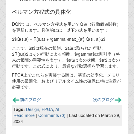
ベルマン方程式の具体化
DQNでは、ベルマン方程式を用いてQ値（行動価値関数）
を更新します。具体的には、以下の式を用います：
$$Q(s,a) = R(s,a) + \gamma \max_{a'} Q(s', a')$$
ここで、$s$は現在の状態、$a$は取られた行動、
$R(s,a)$はその行動による報酬、$\gamma$は割引率（将
来の報酬の重要性を表す）、$s'$は次の状態、$a'$は次の
行動です。この式により、最適な行動選択を学習します。
FPGA上でこれらを実装する際は、演算の効率化、メモリ
使用の最適化、およびリアルタイム性の確保に特に注意が
必要です。
前のブログ
次のブログ
Tags:
Design
,
FPGA
,
AI
Read more
|
Comments (0)
| Last updated on March 29,
2024