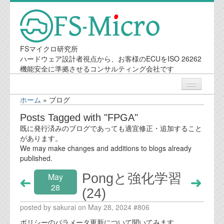
FSマイクロ研究所
ハードウェア設計者視点から、お客様のECUをISO 26262
機能安全に準拠させるコンサルティング会社です
ホーム
»
ブログ
ニュース
Posts Tagged with "FPGA"
既に発行済みのブログであっても適宜修正・追加すること
業務内容
があります。
We may make changes and additions to blogs already
published.
機能安全コンサルティング
Pongと強化学習
May
会社案内
28
(24)
posted by sakurai on May 28, 2024 #806
会社概要
ポリシーのパラメータ更新について聞いてみます。