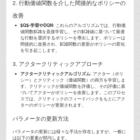
資料閲覧パスワードをお問い合わせ頂き
2. 行動価値関数を介した間接的なポリシーの
ログインをお願い致します。アカウント
名は"opendocument"です。
改善
$Q$-学習やDQN
: これらのアルゴリズムでは、行動価
機能安全用語集
値関数$Q$を直接学習し、その$Q$値に基づいて最適
な行動を選択するポリシーを導出します。ポリシーは
設計用語集
間接的に改善され、$Q$関数の更新がポリシーの変化
を引き起こします。
オンラインショップ
3. アクタークリティックアプローチ
お問い合わせ
アクタークリティックアルゴリズム
: アクター（ポリ
シー）とクリティック（価値関数）の両方を学習しま
す。クリティックが価値関数を評価し、その評価に基
FAQ
づいてアクターがポリシーを改善します。このプロセ
スでは、クリティックのフィードバックをもとにアク
お問い合わせフォーム
ターのポリシーが更新されます。
パラメータの更新方法
パラメータの更新には様々な手法が存在しますが、一般に
は以下の要素が関与します。