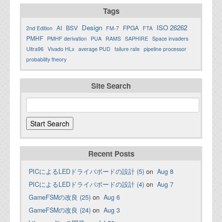
Tags
Design
ISO 26262
AI
BSV
FPGA
2nd Edition
FM-7
FTA
PMHF
PMHF derivation
PUA
RAMS
SAPHIRE
Space invaders
Ultra96
Vivado HLx
average PUD
failure rate
pipeline processor
probability theory
Site Search
Recent Posts
PICによるLEDドライバボードの設計 (5)
on
Aug 8
PICによるLEDドライバボードの設計 (4)
on
Aug 7
GameFSMの改良 (25)
on
Aug 6
GameFSMの改良 (24)
on
Aug 3