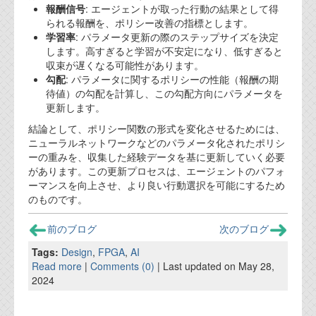
報酬信号
: エージェントが取った行動の結果として得
られる報酬を、ポリシー改善の指標とします。
学習率
: パラメータ更新の際のステップサイズを決定
します。高すぎると学習が不安定になり、低すぎると
収束が遅くなる可能性があります。
勾配
: パラメータに関するポリシーの性能（報酬の期
待値）の勾配を計算し、この勾配方向にパラメータを
更新します。
結論として、ポリシー関数の形式を変化させるためには、
ニューラルネットワークなどのパラメータ化されたポリシ
ーの重みを、収集した経験データを基に更新していく必要
があります。この更新プロセスは、エージェントのパフォ
ーマンスを向上させ、より良い行動選択を可能にするため
のものです。
前のブログ
次のブログ
Tags:
Design
,
FPGA
,
AI
Read more
|
Comments (0)
| Last updated on May 28,
2024