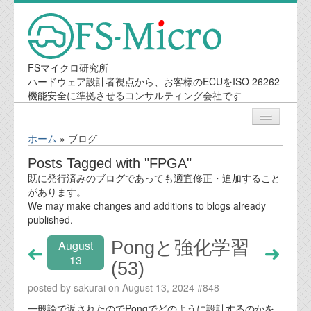
FSマイクロ研究所
ハードウェア設計者視点から、お客様のECUをISO 26262
機能安全に準拠させるコンサルティング会社です
ホーム
»
ブログ
ニュース
Posts Tagged with "FPGA"
既に発行済みのブログであっても適宜修正・追加すること
業務内容
があります。
We may make changes and additions to blogs already
published.
機能安全コンサルティング
Pongと強化学習
August
会社案内
13
(53)
posted by sakurai on August 13, 2024 #848
会社概要
一般論で返されたのでPongでどのように設計するのかを