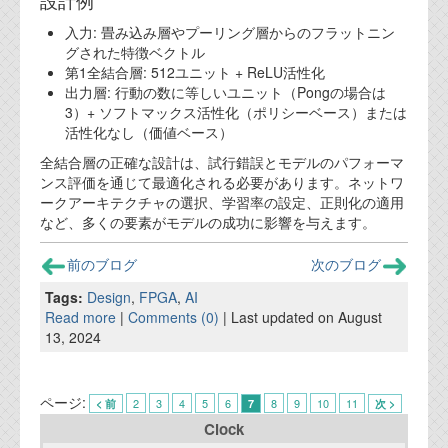
設計例
入力: 畳み込み層やプーリング層からのフラットニン
グされた特徴ベクトル
第1全結合層: 512ユニット + ReLU活性化
出力層: 行動の数に等しいユニット（Pongの場合は
3）+ ソフトマックス活性化（ポリシーベース）または
活性化なし（価値ベース）
全結合層の正確な設計は、試行錯誤とモデルのパフォーマ
ンス評価を通じて最適化される必要があります。ネットワ
ークアーキテクチャの選択、学習率の設定、正則化の適用
など、多くの要素がモデルの成功に影響を与えます。
前のブログ
次のブログ
Tags:
Design
,
FPGA
,
AI
Read more
|
Comments (0)
| Last updated on August
13, 2024
ページ:
2
3
4
5
6
8
9
10
11
< 前
7
次 >
Clock