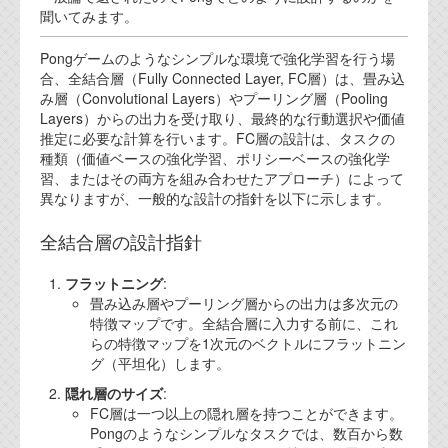
聞いてみます。
代表ご挨拶
Pongゲームのようなシンプルな環境で強化学習を行う場
オフィス
合、全結合層（Fully Connected Layer, FC層）は、畳み込
み層（Convolutional Layers）やプーリング層（Pooling
実績
Layers）からの出力を受け取り、最終的な行動選択や価値
推定に必要な計算を行います。FC層の設計は、タスクの
ブログ
種類（価値ベースの強化学習、ポリシーベースの強化学
習、またはその両方を組み合わせたアプローチ）によって
機能安全ブログ
異なりますが、一般的な設計の指針を以下に示します。
設計ブログ
全結合層の設計指針
テクノロジ
フラットニング
:
畳み込み層やプーリング層からの出力は多次元の
特徴マップです。全結合層に入力する前に、これ
外部投稿記事
らの特徴マップを1次元のベクトルにフラットニン
グ（平坦化）します。
ブログテーマ
隠れ層のサイズ
:
技術文書
FC層は一つ以上の隠れ層を持つことができます。
ご希望の方は、お問い合わせページから
Pongのようなシンプルなタスクでは、数百から数