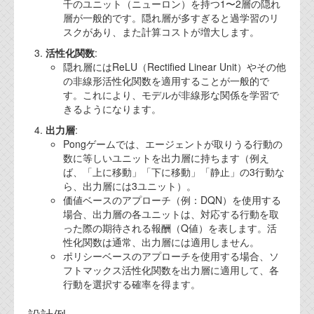
資料閲覧パスワードをお問い合わせ頂き
千のユニット（ニューロン）を持つ1〜2層の隠れ
ログインをお願い致します。アカウント
層が一般的です。隠れ層が多すぎると過学習のリ
スクがあり、また計算コストが増大します。
名は"opendocument"です。
活性化関数
:
機能安全用語集
隠れ層にはReLU（Rectified Linear Unit）やその他
の非線形活性化関数を適用することが一般的で
設計用語集
す。これにより、モデルが非線形な関係を学習で
きるようになります。
オンラインショップ
出力層
:
Pongゲームでは、エージェントが取りうる行動の
お問い合わせ
数に等しいユニットを出力層に持ちます（例え
ば、「上に移動」「下に移動」「静止」の3行動な
ら、出力層には3ユニット）。
FAQ
価値ベースのアプローチ（例：DQN）を使用する
場合、出力層の各ユニットは、対応する行動を取
お問い合わせフォーム
った際の期待される報酬（Q値）を表します。活
性化関数は通常、出力層には適用しません。
ポリシーベースのアプローチを使用する場合、ソ
フトマックス活性化関数を出力層に適用して、各
行動を選択する確率を得ます。