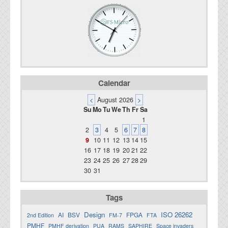
Calendar
<
August 2026
>
Su
Mo
Tu
We
Th
Fr
Sa
1
2
3
4
5
6
7
8
9
10
11
12
13
14
15
16
17
18
19
20
21
22
23
24
25
26
27
28
29
30
31
Tags
Design
ISO 26262
AI
BSV
FPGA
2nd Edition
FM-7
FTA
PMHF
PMHF derivation
PUA
RAMS
SAPHIRE
Space invaders