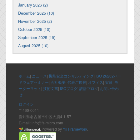
January 2026 (2)
December 2025 (10)
November 2025 (2)
October 2025 (10)
September 2025 (19)
August 2025 (10)
ホーム
|
ニュース
|
機能安全コンサルティング
|
ISO 26262ハー
ドウェアセミナー
|
会社概要
|
代表ご挨拶
|
オフィス
|
実績
|
モ
ーターヨット
|
技術文書
|
ISOブログ
|
設計ブログ
|
お問い合わ
せ
ログイン
〒460-0011
愛知県名古屋市中区大須4-1-57
E-mail: info@fs-micro.com
Powered by
Yii Framework
.