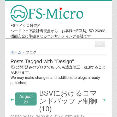
FSマイクロ研究所
ハードウェア設計者視点から、お客様のECUをISO 26262
機能安全に準拠させるコンサルティング会社です
ホーム
»
ブログ
ニュース
Posts Tagged with "Design"
既に発行済みのブログであっても適宜修正・追加すること
業務内容
があります。
We may make changes and additions to blogs already
published.
機能安全コンサルティング
BSVにおけるコマ
August
会社案内
ンドバッファ制御
29
(10)
会社概要
posted by sakurai on August 29, 2025 #1012