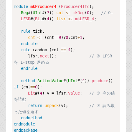
module
mkProducer4
 (
Producer4Ifc
);

Reg
#(
UInt
#(
7
)) 
cnt 
<-
mkReg
(
0
);   
// 0–
LFSR
#(
Bit
#(
4
)) 
lfsr 
<-
mkLFSR_4
;

rule
tick
;

cnt 
<=
 (cnt
==
9
)?
0
:cnt
+
1
;

endrule
rule
random
 (cnt 
==
4
);

      lfsr.
next
();              
// ② LFSR 
を 1-step 進める
endrule
method
ActionValue
#(
UInt
#(
4
)) 
produce
() 
if
 (cnt
==
0
);

Bit
#(
4
) v = lfsr.
value
;   
// ① 今の値
を読む
return
unpack
(v);         
// ③ 読み取
った値を返す
endmethod
endmodule
endpackage