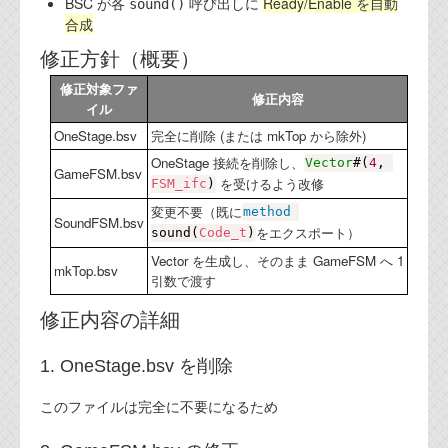
BSC が各
呼び出しに
Ready/Enable を自動
sound()
合成
修正方針（概要）
修正対象ファ
修正内容
イル
OneStage.bsv
完全に削除 (または mkTop から除外)
OneStage 接続を削除し、
Vector
#(
4
, 
GameFSM.bsv
を受けるよう改修
FSM_ifc
)
変更不要（既に
method
SoundFSM.bsv
をエクスポート）
sound
(
Code_t
)
Vector を生成し、そのまま GameFSM へ 1
mkTop.bsv
引数で渡す
修正内容の詳細
1. OneStage.bsv を削除
このファイルは完全に不要になるため