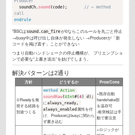
Producer
資料閲覧パスワードをお問い合わせ頂き
  soundCh.
ログインをお願い致します。アカウント
sound
(code);       
// ← method 
call
名は"opendocument"です。
endrule
機能安全用語集
*BSCは
が0ならこのルールを丸ごと停止
sound.can_fire
→busy中は呼び出し自体が発生しない →Producerが「新
設計用語集
コードを掲げ直す」ことができない
オンラインショップ
つまり自動ハンドシェークの停止機構が、 プリエンプショ
ンで必要な“上書き送出”を妨げてしまう。
お問い合わせ
解決パターンは2通り
方針
どうするか
Pros/Cons
FAQ
method
Action
+既存自動
お問い合わせフォーム
soundRaw
(
UInt
#(
4
) d);
①Readyを無
handshake部
に
always_ready, 
視する経路を
を温存可
属性を付
always_enabled
別途つくる
-衝突検証は手
け、Producerはbusyに関わら
動で要注意
ず書き込む
+ロジックが