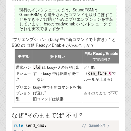
代表ご挨拶
現行のインタフェースでは、SoundFSMは
GameFSMから送出されたコマンドを取りこぼすこ
オフィス
とをできるだけ防ぐためにプリエンプションを実装
しています。bscのready/enableハンドシェークで
それを実装できますか？
実績
“プリエンプション（busy 中に新コマンドで上書き）” と
ブログ
BSC の 自動 Ready／Enable がかみ合うか？
自動 Ready/Enable
モデル
振る舞い
機能安全ブログ
で実現可?
通常ハン
は busy=0 の時だけ出
✅可能
vld
設計ブログ
ドシェー
（
で
す → busy 中は転送が発生
can_fire=
0
ク
しない
ルールが止まる）
テクノロジ
プリエン
busy 中でも新コマンドを“掲
プション
げ直し”
⚠そのままでは不可
外部投稿記事
型
旧コマンドは破棄
ブログテーマ
なぜ “そのままでは” 不可？
技術文書
Copy
rule
ご希望の方は、お問い合わせページから
send_cmd
;               
// GameFSM / 