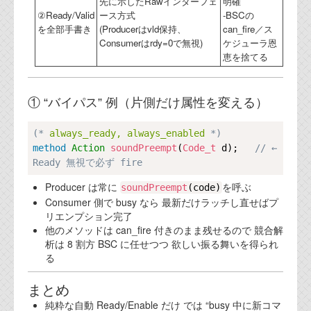
先に示したRawインターフェ
明確
②Ready/Valid
ース方式
-BSCの
を全部手書き
(Producerはvld保持、
can_fire／ス
Consumerはrdy=0で無視)
ケジューラ恩
恵を捨てる
① “バイパス” 例（片側だけ属性を変える）
Copy
(*
 always_ready, always_enabled 
*)
method
Action
soundPreempt
(
Code_t
 d);   
// ← 
Ready 無視で必ず fire
Producer は常に
を呼ぶ
soundPreempt
(code)
Consumer 側で busy なら 最新だけラッチし直せばプ
リエンプション完了
他のメソッドは can_fire 付きのまま残せるので 競合解
析は 8 割方 BSC に任せつつ 欲しい振る舞いを得られ
る
まとめ
純粋な自動 Ready/Enable だけ では “busy 中に新コマ