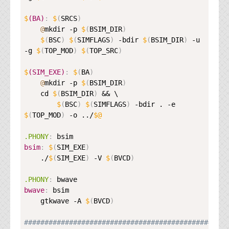
$
(BA)
:
$
(
SRCS
)
@
mkdir -p 
$
(
BSIM_DIR
)
$
(
BSC
)
$
(
SIMFLAGS
)
 -bdir 
$
(
BSIM_DIR
)
 -u 
-g 
$
(
TOP_MOD
)
$
(
TOP_SRC
)
$
(SIM_EXE)
:
$
(
BA
)
@
mkdir -p 
$
(
BSIM_DIR
)
    cd 
$
(
BSIM_DIR
)
 && \

$
(
BSC
)
$
(
SIMFLAGS
)
 -bdir . -e 
$
(
TOP_MOD
)
 -o ../
$@
.PHONY
:
bsim
:
$
(
SIM_EXE
)
    ./
$
(
SIM_EXE
)
 -V 
$
(
BVCD
)
.PHONY
:
bwave
:
 bsim

    gtkwave -A 
$
(
BVCD
)
##################################################