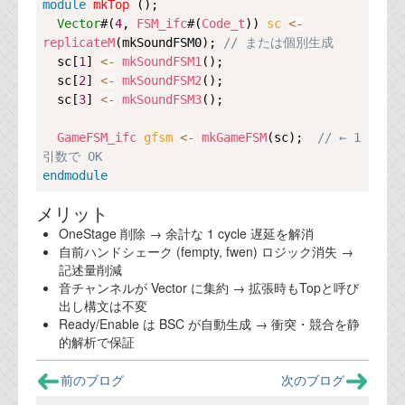
Copy
module
mkTop
 ();

Vector
#(
4
, 
FSM_ifc
#(
Code_t
)) 
sc 
<-
replicateM
(mkSoundFSM0); 
// または個別生成
  sc[
1
]
<-
mkSoundFSM1
();

  sc[
2
]
<-
mkSoundFSM2
();

  sc[
3
]
<-
mkSoundFSM3
();

GameFSM_ifc
gfsm 
<-
mkGameFSM
(sc);  
// ← 1 
引数で OK
endmodule
メリット
OneStage 削除 → 余計な 1 cycle 遅延を解消
自前ハンドシェーク (fempty, fwen) ロジック消失 →
記述量削減
音チャンネルが Vector に集約 → 拡張時もTopと呼び
出し構文は不変
Ready/Enable は BSC が自動生成 → 衝突・競合を静
的解析で保証
前のブログ
次のブログ