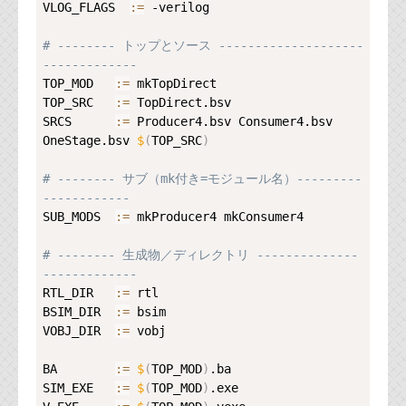
VLOG_FLAGS  
:=
 -verilog

# -------- トップとソース --------------------
-------------
TOP_MOD   
:=
 mkTopDirect

TOP_SRC   
:=
 TopDirect.bsv

SRCS      
:=
 Producer4.bsv Consumer4.bsv 
OneStage.bsv 
$
(
TOP_SRC
)
# -------- サブ（mk付き=モジュール名）---------
------------
SUB_MODS  
:=
 mkProducer4 mkConsumer4

# -------- 生成物／ディレクトリ --------------
-------------
RTL_DIR   
:=
 rtl

BSIM_DIR  
:=
 bsim

VOBJ_DIR  
:=
 vobj

BA        
:=
$
(
TOP_MOD
)
.ba

SIM_EXE   
:=
$
(
TOP_MOD
)
.exe
