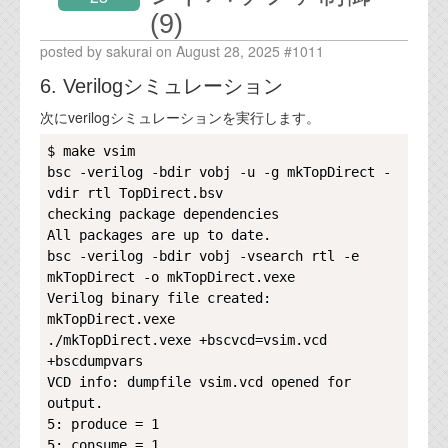
(9)
posted by sakurai on August 28, 2025 #1011
6. Verilogシミュレーション
次にverilogシミュレーションを実行します。
Copy
$ make vsim

bsc -verilog -bdir vobj -u -g mkTopDirect -
vdir rtl TopDirect.bsv

checking package dependencies

All packages are up to date.

bsc -verilog -bdir vobj -vsearch rtl -e 
mkTopDirect -o mkTopDirect.vexe

Verilog binary file created: 
mkTopDirect.vexe

./mkTopDirect.vexe +bscvcd=vsim.vcd 
+bscdumpvars

VCD info: dumpfile vsim.vcd opened for 
output.

5: produce = 1

5: consume = 1
