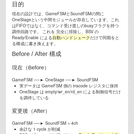
目的
現在の設計では、GameFSMとSoundFSMの間に
OneStageという中間モジュールが存在しています。これ
はFIFOではなく、コマンド受け渡しのbusyフラグを持つ
調停回路です。 これを 完全に排除し、BSV の
Ready/Enable による
自動ハンドシェーク
だけで同期をと
る構成に書き換えます。
Before / After 構成
現在（Before）
GameFSM ──► OneStage ──► SoundFSM
実データは GameFSM 側の inscode レジスタに保持
OneStage は empty/wr_en/rd_en による制御信号だけ
を調停している
変更後（After）
GameFSM ──► SoundFSM × 4ch
余計な 1 cycle が削減