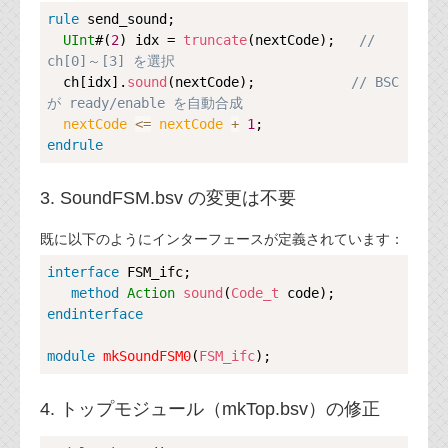
Copy
rule
send_sound
;

UInt
#(
2
) idx = 
truncate
(nextCode);   
// 
ch[0]～[3] を選択
  ch[idx].
sound
(nextCode);            
// BSC 
が ready/enable を自動合成
nextCode 
<=
nextCode
+
1
endrule
3. SoundFSM.bsv の変更は不要
既に以下のようにインターフェースが定義されています：
Copy
interface
FSM_ifc
;

method
Action
sound
(
Code_t
endinterface
module
mkSoundFSM0
(
FSM_ifc
4. トップモジュール（mkTop.bsv）の修正