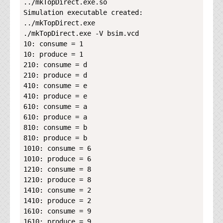
../mkTopDirect.exe.so

Simulation executable created: 
../mkTopDirect.exe

./mkTopDirect.exe -V bsim.vcd

10: consume = 1

10: produce = 1

210: consume = d

210: produce = d

410: consume = e

410: produce = e

610: consume = a

610: produce = a

810: consume = b

810: produce = b

1010: consume = 6

1010: produce = 6

1210: consume = 8

1210: produce = 8

1410: consume = 2

1410: produce = 2

1610: consume = 9

1610: produce = 9
