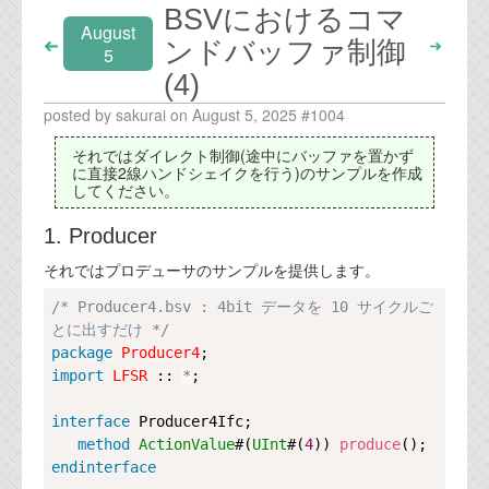
BSVにおけるコマ
August
ンドバッファ制御
5
(4)
posted by sakurai on August 5, 2025 #1004
それではダイレクト制御(途中にバッファを置かず
に直接2線ハンドシェイクを行う)のサンプルを作成
してください。
1. Producer
それではプロデューサのサンプルを提供します。
Copy
/* Producer4.bsv : 4bit データを 10 サイクルご
とに出すだけ */
package
Producer4
import
LFSR
 :: 
*
;

interface
Producer4Ifc
;

method
ActionValue
#(
UInt
#(
4
)) 
produce
endinterface