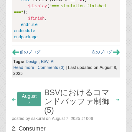
$display
(
"=== simulation finished 
==="
);

$finish
;

endrule
endmodule
endpackage
前のブログ
次のブログ
Tags:
Design
,
BSV
,
AI
Read more
|
Comments (0)
| Last updated on August 8,
2025
BSVにおけるコマ
August
ンドバッファ制御
7
(5)
posted by sakurai on August 7, 2025 #1006
2. Consumer