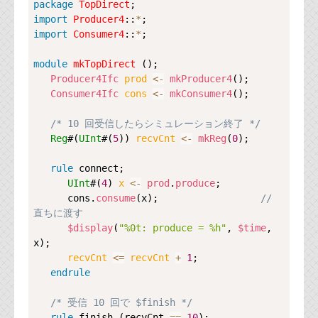
Copy
package
TopDirect
import
Producer4
::
*
import
Consumer4
::
*
;

module
mkTopDirect
 ();

Producer4Ifc
prod 
<-
mkProducer4
();

Consumer4Ifc
cons 
<-
mkConsumer4
();

/* 10 回受信したらシミュレーション終了 */
Reg
#(
UInt
#(
5
)) 
recvCnt 
<-
mkReg
(
0
);

rule
connect
;

UInt
#(
4
) 
x 
<-
prod
.
produce
;

      cons.
consume
(x);                  
// 
直ちに渡す
$display
(
"%0t: produce = %h"
, 
$time
, 
x);

recvCnt 
<=
recvCnt
+
1
;

endrule
/* 受信 10 回で $finish */
rule
finish
 (recvCnt 
==
10
);
