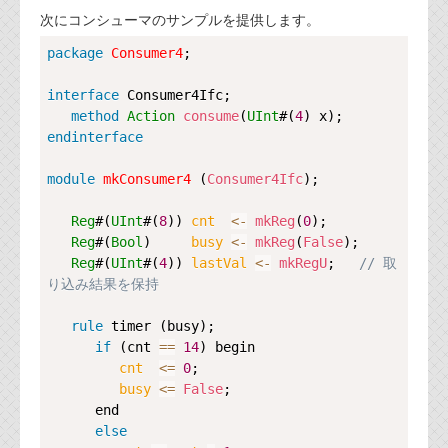
次にコンシューマのサンプルを提供します。
Copy
package
Consumer4
;

interface
Consumer4Ifc
;

method
Action
consume
(
UInt
#(
4
endinterface
module
mkConsumer4
 (
Consumer4Ifc
);

Reg
#(
UInt
#(
8
)) 
cnt  
<-
mkReg
(
0
);

Reg
#(
Bool
)     
busy 
<-
mkReg
(
False
);

Reg
#(
UInt
#(
4
)) 
lastVal 
<-
mkRegU
;   
// 取
り込み結果を保持
rule
timer
 (busy);

if
 (cnt 
==
14
) begin

cnt  
<=
0
;

busy 
<=
False
;

      end

else