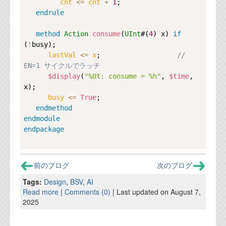
cnt 
<=
cnt
+
1
;

endrule
method
Action
consume
(
UInt
#(
4
) x) 
if
(
!
busy);

lastVal 
<=
x
;                   
// 
EN=1 サイクルでラッチ
$display
(
"%0t: consume = %h"
, 
$time
, 
x);

busy 
<=
True
;

endmethod
endmodule
endpackage
前のブログ
次のブログ
Tags:
Design
,
BSV
,
AI
Read more
|
Comments (0)
| Last updated on August 7,
2025