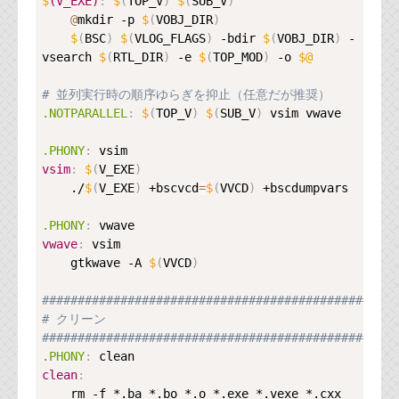
$
(V_EXE)
:
$
(
TOP_V
)
$
(
SUB_V
)
@
mkdir -p 
$
(
VOBJ_DIR
)
$
(
BSC
)
$
(
VLOG_FLAGS
)
 -bdir 
$
(
VOBJ_DIR
)
 -
vsearch 
$
(
RTL_DIR
)
 -e 
$
(
TOP_MOD
)
 -o 
$@
# 並列実行時の順序ゆらぎを抑止（任意だが推奨）
.NOTPARALLEL
:
$
(
TOP_V
)
$
(
SUB_V
)
 vsim vwave

.PHONY
:
vsim
:
$
(
V_EXE
)
    ./
$
(
V_EXE
)
 +bscvcd
=
$
(
VVCD
)
 +bscdumpvars

.PHONY
:
vwave
:
 vsim

    gtkwave -A 
$
(
VVCD
)
##################################################
# クリーン
##################################################
.PHONY
:
clean
:
    rm -f *.ba *.bo *.o *.exe *.vexe *.cxx 