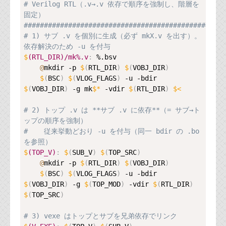
# Verilog RTL（.v→.v 依存で順序を強制し、階層を
固定）
##################################################
# 1) サブ .v を個別に生成（必ず mkX.v を出す）。
依存解決のため -u を付与
$
(RTL_DIR)/mk%.v
:
 %.bsv

@
mkdir -p 
$
(
RTL_DIR
)
$
(
VOBJ_DIR
)
$
(
BSC
)
$
(
VLOG_FLAGS
)
 -u -bdir 
$
(
VOBJ_DIR
)
 -g mk
$*
 -vdir 
$
(
RTL_DIR
)
$<
# 2) トップ .v は **サブ .v に依存**（= サブ→ト
ップの順序を強制）
#    従来挙動どおり -u を付与（同一 bdir の .bo 
を参照）
$
(TOP_V)
:
$
(
SUB_V
)
$
(
TOP_SRC
)
@
mkdir -p 
$
(
RTL_DIR
)
$
(
VOBJ_DIR
)
$
(
BSC
)
$
(
VLOG_FLAGS
)
 -u -bdir 
$
(
VOBJ_DIR
)
 -g 
$
(
TOP_MOD
)
 -vdir 
$
(
RTL_DIR
)
$
(
TOP_SRC
)
# 3) vexe はトップとサブを兄弟依存でリンク