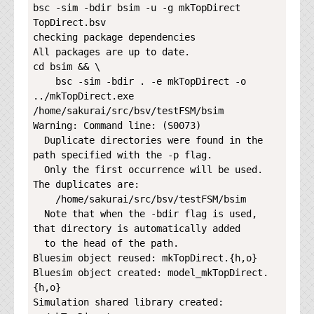
bsc -sim -bdir bsim -u -g mkTopDirect 
TopDirect.bsv

checking package dependencies

All packages are up to date.

cd bsim && \

    bsc -sim -bdir . -e mkTopDirect -o 
../mkTopDirect.exe

/home/sakurai/src/bsv/testFSM/bsim

Warning: Command line: (S0073)

  Duplicate directories were found in the 
path specified with the -p flag.

  Only the first occurrence will be used. 
The duplicates are:

    /home/sakurai/src/bsv/testFSM/bsim

  Note that when the -bdir flag is used, 
that directory is automatically added

  to the head of the path.

Bluesim object reused: mkTopDirect.{h,o}

Bluesim object created: model_mkTopDirect.
{h,o}

Simulation shared library created: 