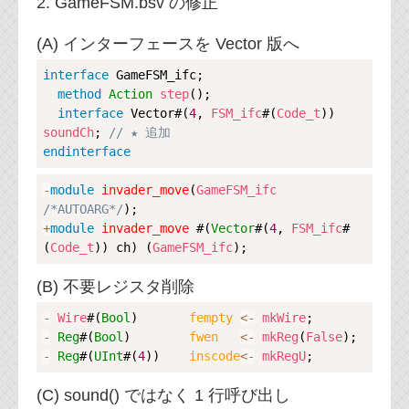
2. GameFSM.bsv の修正
(A) インターフェースを Vector 版へ
Copy
interface
GameFSM_ifc
;

method
Action
step
();

interface
Vector
#(
4
, 
FSM_ifc
#(
Code_t
)) 
soundCh
; 
// ★ 追加
endinterface
Copy
-
module
invader_move
(
GameFSM_ifc
/*AUTOARG*/
+
module
invader_move
 #(
Vector
#(
4
, 
FSM_ifc
#
(
Code_t
)) ch) (
GameFSM_ifc
(B) 不要レジスタ削除
Copy
-
Wire
#(
Bool
)       
fempty 
<-
mkWire
-
Reg
#(
Bool
)        
fwen   
<-
mkReg
(
False
-
Reg
#(
UInt
#(
4
))    
inscode
<-
mkRegU
(C) sound() ではなく 1 行呼び出し