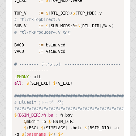
V_EXE     
:=
$
(
TOP_MOD
)
.vexe

TOP_V     
:=
$
(
RTL_DIR
)
/
$
(
TOP_MOD
)
.v             
# rtl/mkTopDirect.v
SUB_V     
:=
$
(
SUB_MODS
:
%
=
$
(
RTL_DIR
)
/%.v
)
# rtl/mkProducer4.v など
BVCD      
:=
 bsim.vcd

VVCD      
:=
 vsim.vcd

# -------- デフォルト -----------------------
--------------
.PHONY
:
all
:
$
(
SIM_EXE
)
$
(
V_EXE
)
##################################################
# Bluesim（トップ一発）
##################################################
$
(BSIM_DIR)/%.ba
:
 %.bsv

@
mkdir -p 
$
(
BSIM_DIR
)
$
(
BSC
)
$
(
SIMFLAGS
)
 -bdir 
$
(
BSIM_DIR
)
 -u 
-g 
$
(
basename
$<
)
$<