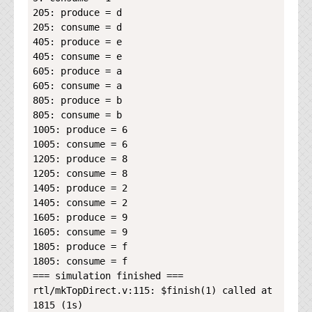
205: produce = d

205: consume = d

405: produce = e

405: consume = e

605: produce = a

605: consume = a

805: produce = b

805: consume = b

1005: produce = 6

1005: consume = 6

1205: produce = 8

1205: consume = 8

1405: produce = 2

1405: consume = 2

1605: produce = 9

1605: consume = 9

1805: produce = f

1805: consume = f

=== simulation finished ===

rtl/mkTopDirect.v:115: $finish(1) called at 