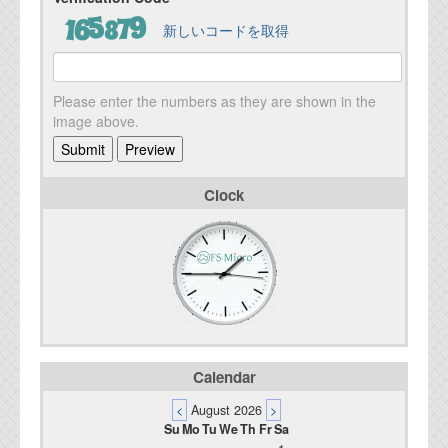
新しいコードを取得
Please enter the numbers as they are shown in the
image above.
Clock
Calendar
<
August 2026
>
Su
Mo
Tu
We
Th
Fr
Sa