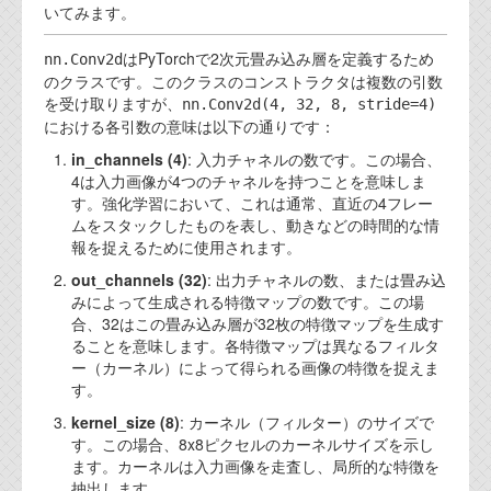
いてみます。
代表ご挨拶
はPyTorchで2次元畳み込み層を定義するため
nn.Conv2d
オフィス
のクラスです。このクラスのコンストラクタは複数の引数
を受け取りますが、
nn.Conv2d(4, 32, 8, stride=4)
実績
における各引数の意味は以下の通りです：
ブログ
in_channels (4)
: 入力チャネルの数です。この場合、
4は入力画像が4つのチャネルを持つことを意味しま
す。強化学習において、これは通常、直近の4フレー
機能安全ブログ
ムをスタックしたものを表し、動きなどの時間的な情
報を捉えるために使用されます。
設計ブログ
out_channels (32)
: 出力チャネルの数、または畳み込
テクノロジ
みによって生成される特徴マップの数です。この場
合、32はこの畳み込み層が32枚の特徴マップを生成す
ることを意味します。各特徴マップは異なるフィルタ
外部投稿記事
ー（カーネル）によって得られる画像の特徴を捉えま
す。
ブログテーマ
kernel_size (8)
: カーネル（フィルター）のサイズで
す。この場合、8x8ピクセルのカーネルサイズを示し
技術文書
ます。カーネルは入力画像を走査し、局所的な特徴を
ご希望の方は、お問い合わせページから
抽出します。