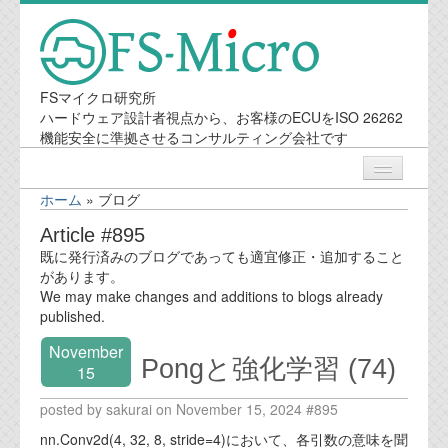
FSマイクロ研究所
ハードウェア設計者視点から、お客様のECUをISO 26262
機能安全に準拠させるコンサルティング会社です
ホーム
»
ブログ
ニュース
Article #895
既に発行済みのブログであっても適宜修正・追加すること
業務内容
があります。
We may make changes and additions to blogs already
published.
機能安全コンサルティング
November
Pongと強化学習 (74)
会社案内
15
posted by sakurai on November 15, 2024 #895
会社概要
nn.Conv2d(4, 32, 8, stride=4)において、各引数の意味を聞