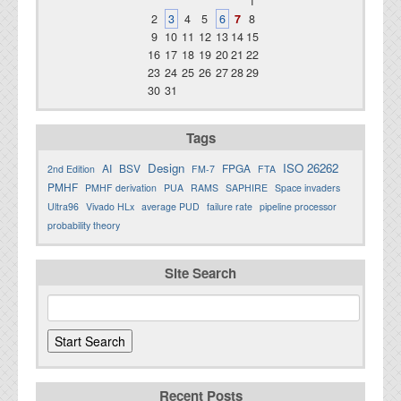
1
2
3
4
5
6
7
8
9
10
11
12
13
14
15
16
17
18
19
20
21
22
23
24
25
26
27
28
29
30
31
Tags
Design
ISO 26262
AI
BSV
FPGA
2nd Edition
FM-7
FTA
PMHF
PMHF derivation
PUA
RAMS
SAPHIRE
Space invaders
Ultra96
Vivado HLx
average PUD
failure rate
pipeline processor
probability theory
Site Search
Recent Posts