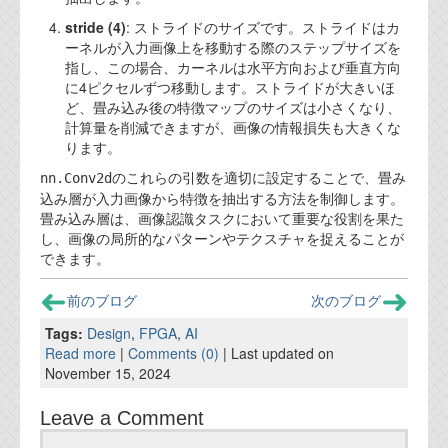
資料閲覧パスワードをお問い合わせ頂き
ログインをお願い致します。アカウント
stride (4)
: ストライドのサイズです。ストライドはカ
名は"opendocument"です。
ーネルが入力画像上を移動する際のステップサイズを
指し、この場合、カーネルは水平方向および垂直方向
機能安全用語集
に4ピクセルずつ移動します。ストライドが大きいほ
ど、畳み込み後の特徴マップのサイズは小さくなり、
設計用語集
計算量を削減できますが、画像の情報損失も大きくな
ります。
オンラインショップ
のこれらの引数を適切に設定することで、畳み
nn.Conv2d
込み層が入力画像から特徴を抽出する方法を制御します。
畳み込み層は、画像認識タスクにおいて重要な役割を果た
お問い合わせ
し、画像の局所的なパターンやテクスチャを捉えることが
できます。
FAQ
前のブログ
次のブログ
お問い合わせフォーム
Tags:
Design
,
FPGA
,
AI
Read more
|
Comments (0)
| Last updated on
November 15, 2024
Leave a Comment