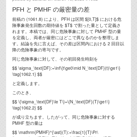
代表ご挨拶
PFH と PMHF の厳密量の差
オフィス
前稿の (1061.8) により、PFH は区間 $[0,T]$ における危
険事象発生回数の期待値を $T$ で割った量として定義さ
実績
れます。本稿では、同じ危険事象に対して PMHF 型の量
を定義し、両者が厳密にはどこで異なるのかを整理しま
ブログ
す。結論を先に言えば、その差は区間内における 2 回目以
降の危険事象の寄与です。
同じ危険事象に対して、その初回発生時刻を
機能安全ブログ
$$ \sigma_\text{DF}:=\inf\{t\ge0\mid N_\text{DF}(t)\ge1\}
設計ブログ
\tag{1062.1} $$
と定義します。
テクノロジ
このとき、
$$ \{\sigma_\text{DF}\le T\}=\{N_\text{DF}(T)\ge1\}
外部投稿記事
\tag{1062.2} $$
ブログテーマ
が成り立ちます。したがって、同じ危険事象に対する
PMHF 型の量は
技術文書
ご希望の方は、お問い合わせページから
$$ \mathrm{PMHF}^{\ast}(T):=\frac{1}{T}\Pr\