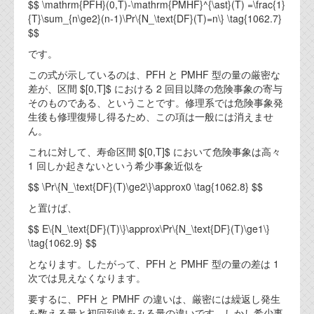
$$ \mathrm{PFH}(0,T)-\mathrm{PMHF}^{\ast}(T) =\frac{1}
{T}\sum_{n\ge2}(n-1)\Pr\{N_\text{DF}(T)=n\} \tag{1062.7}
$$
です。
この式が示しているのは、PFH と PMHF 型の量の厳密な
差が、区間 $[0,T]$ における 2 回目以降の危険事象の寄与
そのものである、ということです。修理系では危険事象発
生後も修理復帰し得るため、この項は一般には消えませ
ん。
これに対して、寿命区間 $[0,T]$ において危険事象は高々
1 回しか起きないという希少事象近似を
$$ \Pr\{N_\text{DF}(T)\ge2\}\approx0 \tag{1062.8} $$
と置けば、
$$ E\{N_\text{DF}(T)\}\approx\Pr\{N_\text{DF}(T)\ge1\}
\tag{1062.9} $$
となります。したがって、PFH と PMHF 型の量の差は 1
次では見えなくなります。
要するに、PFH と PMHF の違いは、厳密には繰返し発生
を数える量と初回到達をみる量の違いです。しかし希少事