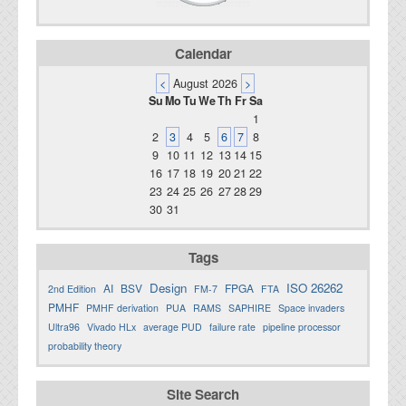
Calendar
<
August 2026
>
Su
Mo
Tu
We
Th
Fr
Sa
1
2
3
4
5
6
7
8
9
10
11
12
13
14
15
16
17
18
19
20
21
22
23
24
25
26
27
28
29
30
31
Tags
Design
ISO 26262
AI
BSV
FPGA
2nd Edition
FM-7
FTA
PMHF
PMHF derivation
PUA
RAMS
SAPHIRE
Space invaders
Ultra96
Vivado HLx
average PUD
failure rate
pipeline processor
probability theory
Site Search