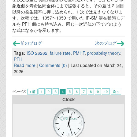
象近似を寿命区間全体にまで拡張すると、その差は 2 回目
以降の発生確率に押し込められ、1 次では見えなくなりま
す。次稿では、1057〜1059 で用いた IF-SM 潜在状態モデ
ルを PFH 側にも持ち込み、同じ一次近似の下でどのよう
な式になるかを示します。
前のブログ
次のブログ
Tags:
ISO 26262
,
failure rate
,
PMHF
,
probability theory
,
PFH
Read more
|
Comments (0)
| Last updated on March 24,
2026
ページ:
1
2
3
5
6
7
8
9
10
< 前
4
次 >
Clock