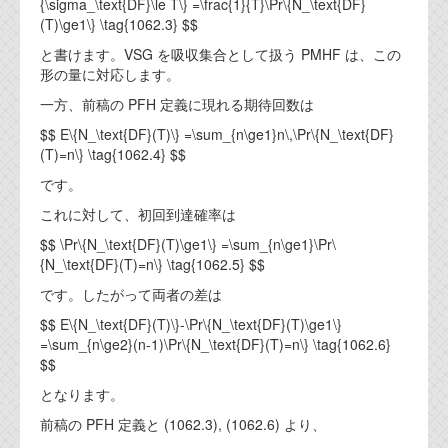
{\sigma_\text{DF}\le T\} =\frac{1}{T}\Pr\{N_\text{DF}
資料閲覧パスワードをお問い合わせ頂き
(T)\ge1\} \tag{1062.3} $$
ログインをお願い致します。アカウント
名は"opendocument"です。
と書けます。VSG を吸収集合として扱う PMHF は、この
形の量に対応します。
機能安全用語集
一方、前稿の PFH 定義に現れる期待回数は
設計用語集
$$ E\{N_\text{DF}(T)\} =\sum_{n\ge1}n\,\Pr\{N_\text{DF}
(T)=n\} \tag{1062.4} $$
オンラインショップ
です。
これに対して、初回到達確率は
お問い合わせ
$$ \Pr\{N_\text{DF}(T)\ge1\} =\sum_{n\ge1}\Pr\
{N_\text{DF}(T)=n\} \tag{1062.5} $$
FAQ
です。したがって両者の差は
お問い合わせフォーム
$$ E\{N_\text{DF}(T)\}-\Pr\{N_\text{DF}(T)\ge1\}
=\sum_{n\ge2}(n-1)\Pr\{N_\text{DF}(T)=n\} \tag{1062.6}
$$
となります。
前稿の PFH 定義と (1062.3), (1062.6) より、