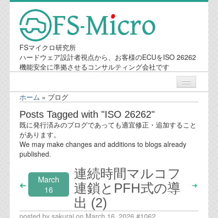
FSマイクロ研究所
ハードウェア設計者視点から、お客様のECUをISO 26262
機能安全に準拠させるコンサルティング会社です
ホーム
»
ブログ
ニュース
Posts Tagged with "ISO 26262"
既に発行済みのブログであっても適宜修正・追加すること
業務内容
があります。
We may make changes and additions to blogs already
published.
機能安全コンサルティング
連続時間マルコフ
March
会社案内
連鎖とPFH式の導
16
出 (2)
会社概要
posted by sakurai on March 16, 2026 #1062