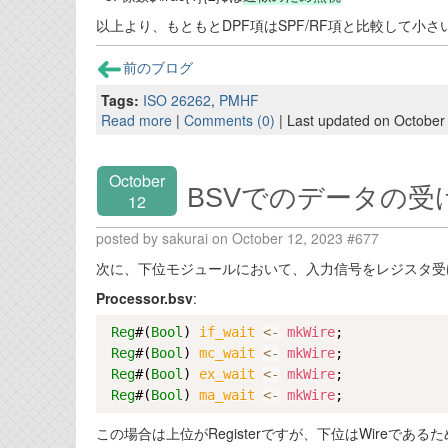
以上より、もともとDPF項はSPF/RF項と比較して小
前のブログ
Tags:
ISO 26262
,
PMHF
Read more
|
Comments (0)
| Last updated on October
October
BSVでのデータの受け
12
posted by sakurai on October 12, 2023 #677
次に、下位モジュールにおいて、入力信号をレジスタ受
Processor.bsv
:
Reg
#(
Bool
) 
if_wait 
<-
mkWire
;

Reg
#(
Bool
) 
mc_wait 
<-
mkWire
;

Reg
#(
Bool
) 
ex_wait 
<-
mkWire
;

Reg
#(
Bool
) 
ma_wait 
<-
mkWire
この場合は上位がRegisterですが、下位はWireであ