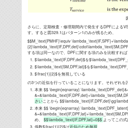
図
さらに、定期検査・修理期間内で発生するDPFによるVS
す。すると図329.1はパターン1のみが残るため、
$$M_\text{PMHF}\equiv \lambda_\text{IF,SPF}+\lambda_
{2}\lambda_\text{IF,DPF,det}\cdot\lambda_\text{SM,
する項は同一なので、DPFに関する項のみを比較すれば
$\lambda_\text{IF,DPF,det}$を$\lambda_\text
$\lambda_\text{SM,DPF,lat}$を$\lambda_\text
$\frac{1}{2}$を無視している
の3つの近似を行っていることになります。それぞれを
本来 $$ \begin{eqnarray} \lambda_\text{DPF_det}&=
&=&\lambda_\text{IF,DPF,det}+\lambda_\text
さい
ことから $$\lambda_\text{IF,DPF,det}\gg
本来 $$ \begin{eqnarray} \lambda_\text{DPF_latent}
&=&\lambda_\text{IF,DPF,lat}+\lambda_\t
め、
$$\lambda_\text{IF,DPF,lat}=0$$
よってこの式
係数$\frac{1}{2}$は
近似のため無視