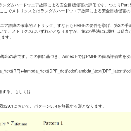
とはランダムハードウエア故障による安全目標侵害の評価です。つまりPart 
ここでメトリクスとはランダムハードウエア故障による安全目標侵害の
エア故障の確率的メトリック」すなわちPMHFの要件を挙げ、第2の手
ていて、メトリクスはいずれかとなりますが、第2の手法には弊社は疑念
えます。
FMの導出の表です。この例に基づき、Annex FではPMHFの簡易評価式を
_\text{RF}+\lambda_\text{DPF_det}\cdot\lambda_\text{DPF_latent}\cd
HFを適用する、もしくは
29.1において、パターン3, 4を無視する形となります。