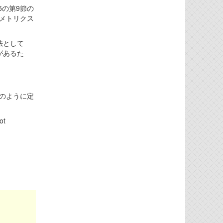
5の第9節の
メトリクス
法として
があるた
次のように定
ot