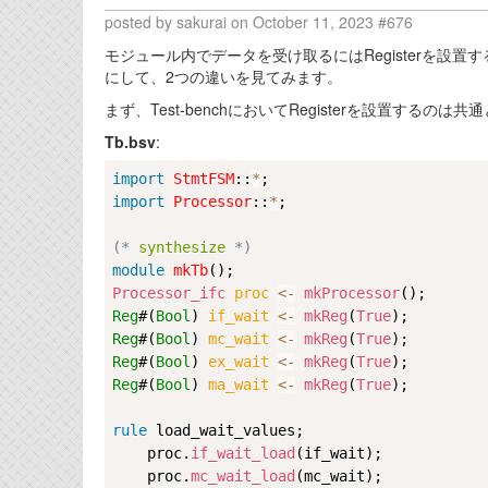
posted by sakurai on October 11, 2023 #676
モジュール内でデータを受け取るにはRegisterを設置
にして、2つの違いを見てみます。
まず、Test-benchにおいてRegisterを設置するの
Tb.bsv
:
import
StmtFSM
::
*
import
Processor
::
*
;

(*
 synthesize 
*)
module
mkTb
Processor_ifc
proc 
<-
mkProcessor
Reg
#(
Bool
) 
if_wait 
<-
mkReg
(
True
Reg
#(
Bool
) 
mc_wait 
<-
mkReg
(
True
Reg
#(
Bool
) 
ex_wait 
<-
mkReg
(
True
Reg
#(
Bool
) 
ma_wait 
<-
mkReg
(
True
);

rule
load_wait_values
;

    proc.
if_wait_load
(if_wait);

    proc.
mc_wait_load
(mc_wait);
