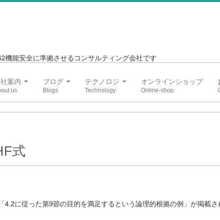
6262機能安全に準拠させるコンサルティング会社です
会社案内
ブログ
テクノロジ
オンラインショップ
MHF式
nnex Fには「4.2に従った第9節の目的を満足するという論理的根拠の例」が掲載