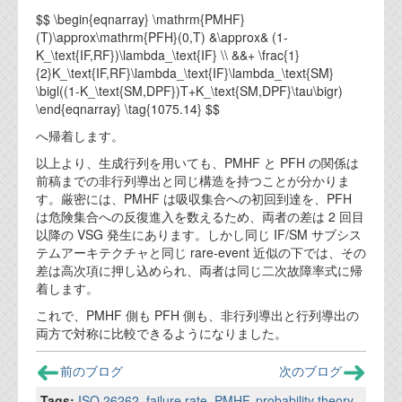
$$ \begin{eqnarray} \mathrm{PMHF}
(T)\approx\mathrm{PFH}(0,T) &\approx& (1-
K_\text{IF,RF})\lambda_\text{IF} \\ &&+ \frac{1}
{2}K_\text{IF,RF}\lambda_\text{IF}\lambda_\text{SM}
\bigl((1-K_\text{SM,DPF})T+K_\text{SM,DPF}\tau\bigr)
\end{eqnarray} \tag{1075.14} $$
へ帰着します。
以上より、生成行列を用いても、PMHF と PFH の関係は
前稿までの非行列導出と同じ構造を持つことが分かりま
す。厳密には、PMHF は吸収集合への初回到達を、PFH
は危険集合への反復進入を数えるため、両者の差は 2 回目
以降の VSG 発生にあります。しかし同じ IF/SM サブシス
テムアーキテクチャと同じ rare-event 近似の下では、その
差は高次項に押し込められ、両者は同じ二次故障率式に帰
着します。
これで、PMHF 側も PFH 側も、非行列導出と行列導出の
両方で対称に比較できるようになりました。
前のブログ
次のブログ
Tags:
ISO 26262
,
failure rate
,
PMHF
,
probability theory
,