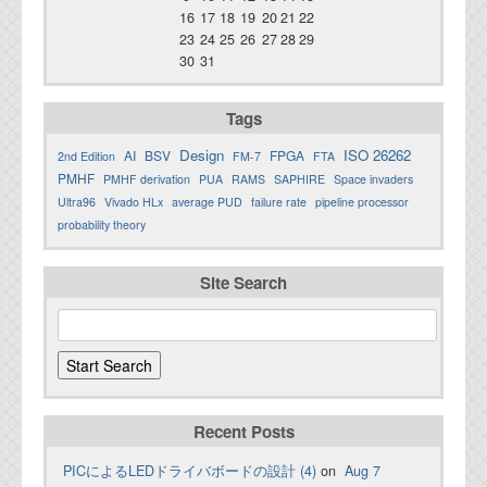
16
17
18
19
20
21
22
23
24
25
26
27
28
29
30
31
Tags
Design
ISO 26262
AI
BSV
FPGA
2nd Edition
FM-7
FTA
PMHF
PMHF derivation
PUA
RAMS
SAPHIRE
Space invaders
Ultra96
Vivado HLx
average PUD
failure rate
pipeline processor
probability theory
Site Search
Recent Posts
PICによるLEDドライバボードの設計 (4)
on
Aug 7