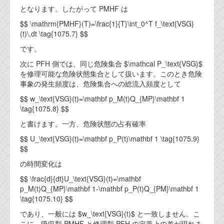
となります。したがって PMHF は
$$ \mathrm{PMHF}(T)=\frac{1}{T}\int_0^T f_\text{VSG}
(t)\,dt \tag{1075.7} $$
です。
次に PFH 側では、同じ危険集合 $\mathcal P_\text{VSG}$
を修理可能な危険状態集合として扱います。このとき危険
事象の発生頻度は、危険集合への総流入頻度として
$$ w_\text{VSG}(t)=\mathbf p_M(t)Q_{MP}\mathbf 1
\tag{1075.8} $$
と書けます。一方、危険状態の占有確率
$$ U_\text{VSG}(t)=\mathbf p_P(t)\mathbf 1 \tag{1075.9}
$$
の時間変化は
$$ \frac{d}{dt}U_\text{VSG}(t)=\mathbf
p_M(t)Q_{MP}\mathbf 1-\mathbf p_P(t)Q_{PM}\mathbf 1
\tag{1075.10} $$
であり、一般には $w_\text{VSG}(t)$ と一致しません。こ
こに、吸収型 PMHF と修理型 PFH の定義上の差が現れま