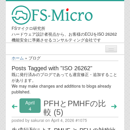
FSマイクロ研究所
ハードウェア設計者視点から、お客様のECUをISO 26262
機能安全に準拠させるコンサルティング会社です
ホーム
»
ブログ
ニュース
Posts Tagged with "ISO 26262"
既に発行済みのブログであっても適宜修正・追加すること
業務内容
があります。
We may make changes and additions to blogs already
published.
機能安全コンサルティング
PFHとPMHFの比
April
会社案内
4
較 (5)
posted by sakurai on April 4, 2026 #1075
会社概要