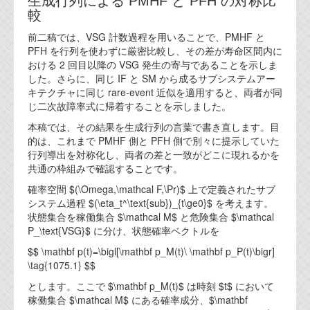
生成行列による PMHF と PFH の対称比
代表ご挨拶
較
前二稿では、VSG 計数過程を用いることで、PMHF と
オフィス
PFH を行列を使わずに厳密比較し、その差が寿命区間内に
おける 2 回目以降の VSG 発生の寄与であることを示しま
実績
した。さらに、同じ IF と SM から成るサブシステムアー
キテクチャに同じ rare-event 近似を適用すると、両者が同
ブログ
じ二次故障率式に帰着することを示しました。
本稿では、その結果を生成行列の言葉で書き直します。目
機能安全ブログ
的は、これまで PMHF 側と PFH 側で別々に提示していた
行列導出を対称化し、両者の差と一致がどこに現れるかを
設計ブログ
共通の枠組みで確認することです。
確率空間 $(\Omega,\mathcal F,\Pr)$ 上で定義されたサブ
テクノロジ
システム過程 $(\eta_t^\text{sub})_{t\ge0}$ を考えます。
状態集合を稼働集合 $\mathcal M$ と危険集合 $\mathcal
外部投稿記事
P_\text{VSG}$ に分け、状態確率ベクトルを
$$ \mathbf p(t)=\bigl[\mathbf p_M(t)\ \mathbf p_P(t)\bigr]
ブログテーマ
\tag{1075.1} $$
技術文書
とします。ここで $\mathbf p_M(t)$ は時刻 $t$ において
ご希望の方は、お問い合わせページから
稼働集合 $\mathcal M$ にある確率成分、$\mathbf