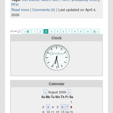
PFH
Read more
|
Comments (0)
| Last updated on April 4,
2026
ページ:
1
2
4
5
6
7
8
9
10
< 前
3
次 >
Clock
Calendar
<
August 2026
>
Su
Mo
Tu
We
Th
Fr
Sa
1
2
3
4
5
6
7
8
9
10
11
12
13
14
15