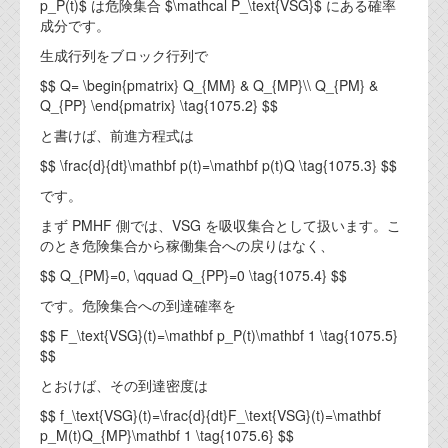
資料閲覧パスワードをお問い合わせ頂き
p_P(t)$ は危険集合 $\mathcal P_\text{VSG}$ にある確率
成分です。
ログインをお願い致します。アカウント
名は"opendocument"です。
生成行列をブロック行列で
$$ Q= \begin{pmatrix} Q_{MM} & Q_{MP}\\ Q_{PM} &
機能安全用語集
Q_{PP} \end{pmatrix} \tag{1075.2} $$
設計用語集
と書けば、前進方程式は
$$ \frac{d}{dt}\mathbf p(t)=\mathbf p(t)Q \tag{1075.3} $$
オンラインショップ
です。
お問い合わせ
まず PMHF 側では、VSG を吸収集合として扱います。こ
のとき危険集合から稼働集合への戻りはなく、
$$ Q_{PM}=0, \qquad Q_{PP}=0 \tag{1075.4} $$
FAQ
です。危険集合への到達確率を
お問い合わせフォーム
$$ F_\text{VSG}(t)=\mathbf p_P(t)\mathbf 1 \tag{1075.5}
$$
とおけば、その到達密度は
$$ f_\text{VSG}(t)=\frac{d}{dt}F_\text{VSG}(t)=\mathbf
p_M(t)Q_{MP}\mathbf 1 \tag{1075.6} $$