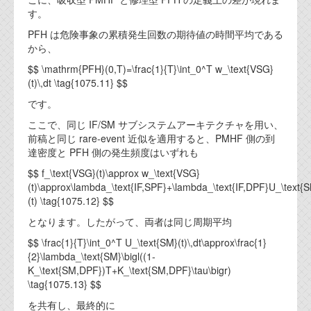
す。
PFH は危険事象の累積発生回数の期待値の時間平均である
から、
$$ \mathrm{PFH}(0,T)=\frac{1}{T}\int_0^T w_\text{VSG}
(t)\,dt \tag{1075.11} $$
です。
ここで、同じ IF/SM サブシステムアーキテクチャを用い、
前稿と同じ rare-event 近似を適用すると、PMHF 側の到
達密度と PFH 側の発生頻度はいずれも
$$ f_\text{VSG}(t)\approx w_\text{VSG}
(t)\approx\lambda_\text{IF,SPF}+\lambda_\text{IF,DPF}U_\text{
(t) \tag{1075.12} $$
となります。したがって、両者は同じ周期平均
$$ \frac{1}{T}\int_0^T U_\text{SM}(t)\,dt\approx\frac{1}
{2}\lambda_\text{SM}\bigl((1-
K_\text{SM,DPF})T+K_\text{SM,DPF}\tau\bigr)
\tag{1075.13} $$
を共有し、最終的に