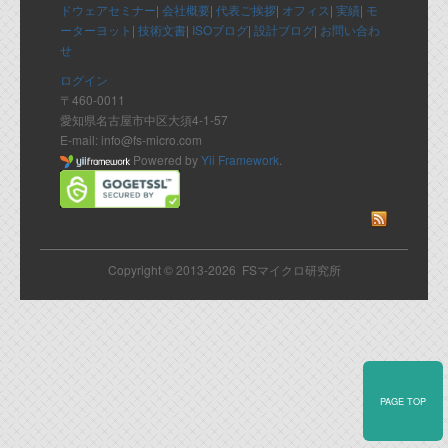
ドウェアセミナー
|
会社概要
|
代表ご挨拶
|
オフィス
|
実績
|
モ
ーターヨット
|
技術文書
|
ISOブログ
|
設計ブログ
|
お問い合わ
せ
ログイン
〒460-0011
愛知県名古屋市中区大須4-1-57
E-mail: info@fs-micro.com
Powered by
Yii Framework
.
Copyright © 2013-2026 FSマイクロ研究所
PAGE TOP