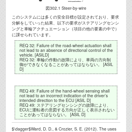
資料閲覧パスワードをお問い合わせ頂き
ログインをお願い致します。アカウント
図302.1 Steer-by-wire
名は"opendocument"です。
このシステムには多くの安全目標が設定されており、要求
分解をしていった結果、以下の要求がステアリングセンシ
機能安全用語集
ングと車輪アクチュエーション（項目の他の要素の中で）
に課せられています。
設計用語集
REQ 32: Failure of the road-wheel actuation shall
オンラインショップ
not lead to an absence of directional control of the
vehicle. [ASILD]
REQ 32: 車輪の作動の故障により、車両の方向制
御ができなくなることがあってはならない。 [ASIL
お問い合わせ
D]
FAQ
REQ 49: Failure of the hand-wheel sensing shall
お問い合わせフォーム
not lead to an incorrect indication of the driver’s
intended direction to the ECU [ASIL D]
REQ 49: ステアリングセンシングの故障により、
ECUに運転者の意図する方向が正しく表示されない
ことがあってはならない。 [ASIL D]
$\dagger$Ward, D. D., & Crozier, S. E. (2012). The uses