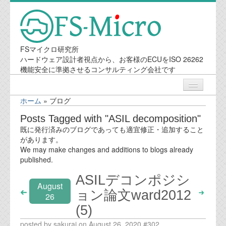
FSマイクロ研究所
ハードウェア設計者視点から、お客様のECUをISO 26262
機能安全に準拠させるコンサルティング会社です
ホーム
»
ブログ
ニュース
Posts Tagged with "ASIL decomposition"
既に発行済みのブログであっても適宜修正・追加すること
業務内容
があります。
We may make changes and additions to blogs already
published.
機能安全コンサルティング
ASILデコンポジシ
August
会社案内
ョン論文ward2012
26
(5)
会社概要
posted by sakurai on August 26, 2020 #302