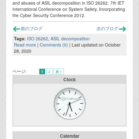
and abuses of ASIL decomposition in ISO 26262. 7th IET
International Conference on System Safety, Incorporating
the Cyber Security Conference 2012.
前のブログ
次のブログ
Tags:
ISO 26262
,
ASIL decomposition
Read more
|
Comments (0)
| Last updated on October
28, 2020
ページ:
2
1
次 >
Clock
Calendar