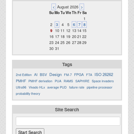
<
August 2026
>
Su
Mo
Tu
We
Th
Fr
Sa
1
2
3
4
5
6
7
8
9
10
11
12
13
14
15
16
17
18
19
20
21
22
23
24
25
26
27
28
29
30
31
Tags
Design
ISO 26262
AI
BSV
FPGA
2nd Edition
FM-7
FTA
PMHF
PMHF derivation
PUA
RAMS
SAPHIRE
Space invaders
Ultra96
Vivado HLx
average PUD
failure rate
pipeline processor
probability theory
Site Search