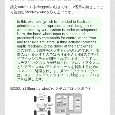
代表ご挨拶
論文ward2012$\dagger$の続きです。 2番目の例としてよ
り複雑なSteer-by-wireを取り上げます。
オフィス
In this example (which is intended to illustrate
実績
principles and not represent a real design) a 4-
wheel steer-by-wire system is under development.
Here, the hand-wheel input is sensed and
ブログ
processed into commands for control of the front
and rear axle actuators. A third actuator provides
haptic feedback to the driver at the hand-wheel.
この例では（原理を説明するためのものであり、実
機能安全ブログ
際の設計を示すものではありません）4輪ステアバ
イワイヤシステムが開発されています。ここでは、
設計ブログ
ステアリングの入力が感知され、フロントアクスル
とリアアクスルのアクチュエータを制御するための
テクノロジ
コマンドに処理されます。第3のアクチュエーター
は、ステアリングでドライバーに触覚フィードバッ
クを提供します。
外部投稿記事
図302.1はSteer-by-wireのシステムブロック図です。
ブログテーマ
技術文書
ご希望の方は、お問い合わせページから