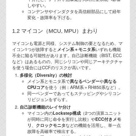
しやすい。
コンデンサやインダクタを高信頼部品にして経年
変化・故障率を下げる。
1.2 マイコン（MCU, MPU）まわり
マイコンも電源と同様、システム制御の要となるため、マ
イコン1つが故障すると
メイン系＋モニタ系
いずれも機能
不全に陥る可能性があります。自己診断機能（BIST, ECC
など）はあるものの、同じシリコンや同じアーキテクチャ
を使う場合にはCCFのリスクが高いです。
多様化（Diversity）の検討
メイン系とモニタ系で
異なるベンダー
や
異なる
CPUコア
を使う（例：ARM系＋RH850系など）。
同一ベンダーであってもステッピングやシリコン
リビジョンをずらす。
自己診断機能のレイヤ分け
マイコン内の
Lockstep構成
（2つの演算ユニット
が同時に同じ命令を実行し比較）や
ECC付きメモ
リ
、
クロックモニタ
などの機能を活用し、単一点
故障を高確率で検出する。