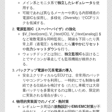
資料閲覧パスワードをお問い合わせ頂き
メイン系とモニタ系で
独立したレギュレータ
を使
ログインをお願い致します。アカウント
用する。
名は"opendocument"です。
可能であれば異なるメーカーや異なる内部構造の
電源ICを採用し、多様化（Diversity）でCCFリス
機能安全用語集
クを低減する。
電源監視IC（スーパーバイザ）の強化
設計用語集
$V_{\text{core}}, V_{\text{IO}}, V_{\text{analog}} $
など複数電源を同時監視し、閾値を下回ったり異
オンラインショップ
常上昇（過電圧）を検知したら
速やかにリセット
や
出力シャットダウン
を行う。
ウォッチドッグとは別に、
独立監視IC
を設けるこ
お問い合わせ
とでマイコンが暴走しても監視機能が維持され
る。
バックアップ電源や冗長電源の導入
FAQ
安全上クリティカルなECUでは、非常用のバッテ
お問い合わせフォーム
リやコンデンサを利用し、一時的にでも制御を継
続できる仕組みを検討する（ただし車載では大容
量バッテリを多重化するのは難しいため、限定的
に実装される場合が多い）。
物理的実装面でのノイズ・熱対策
レギュレータ周辺の
放熱設計
や
EMI/EMC対策
が不
十分だと、ノイズや熱暴走が同時に全系統へ影響