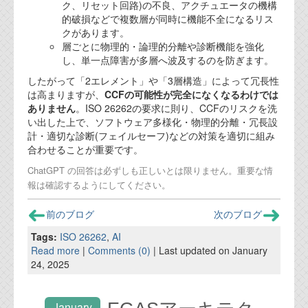
ク、リセット回路)の不良、アクチュエータの機構
的破損などで複数層が同時に機能不全になるリス
クがあります。
層ごとに物理的・論理的分離や診断機能を強化
し、単一点障害が多層へ波及するのを防ぎます。
したがって「2エレメント」や「3層構造」によって冗長性
は高まりますが、
CCFの可能性が完全になくなるわけでは
ありません
。ISO 26262の要求に則り、CCFのリスクを洗
い出した上で、ソフトウェア多様化・物理的分離・冗長設
計・適切な診断(フェイルセーフ)などの対策を適切に組み
合わせることが重要です。
ChatGPT の回答は必ずしも正しいとは限りません。重要な情
報は確認するようにしてください。
前のブログ
次のブログ
Tags:
ISO 26262
,
AI
Read more
|
Comments (0)
| Last updated on January
24, 2025
January