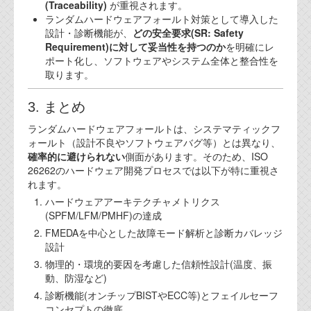
(Traceability)
が重視されます。
ランダムハードウェアフォールト対策として導入した
設計・診断機能が、
どの安全要求(SR: Safety
Requirement)に対して妥当性を持つのか
を明確にレ
ポート化し、ソフトウェアやシステム全体と整合性を
取ります。
3. まとめ
ランダムハードウェアフォールトは、システマティックフ
ォールト（設計不良やソフトウェアバグ等）とは異なり、
確率的に避けられない
側面があります。そのため、ISO
26262のハードウェア開発プロセスでは以下が特に重視さ
れます。
ハードウェアアーキテクチャメトリクス
(SPFM/LFM/PMHF)の達成
FMEDAを中心とした故障モード解析と診断カバレッジ
設計
物理的・環境的要因を考慮した信頼性設計(温度、振
動、防湿など)
診断機能(オンチップBISTやECC等)とフェイルセーフ
コンセプトの徹底