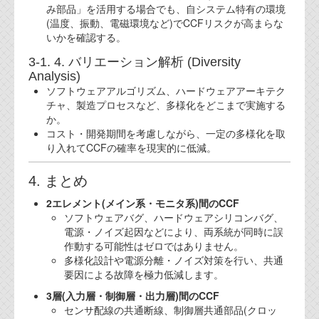
み部品」を活用する場合でも、自システム特有の環境
(温度、振動、電磁環境など)でCCFリスクが高まらな
いかを確認する。
3-1. 4. バリエーション解析 (Diversity
Analysis)
ソフトウェアアルゴリズム、ハードウェアアーキテク
チャ、製造プロセスなど、多様化をどこまで実施する
か。
コスト・開発期間を考慮しながら、一定の多様化を取
り入れてCCFの確率を現実的に低減。
4. まとめ
2エレメント(メイン系・モニタ系)間のCCF
ソフトウェアバグ、ハードウェアシリコンバグ、
電源・ノイズ起因などにより、両系統が同時に誤
作動する可能性はゼロではありません。
多様化設計や電源分離・ノイズ対策を行い、共通
要因による故障を極力低減します。
3層(入力層・制御層・出力層)間のCCF
センサ配線の共通断線、制御層共通部品(クロッ