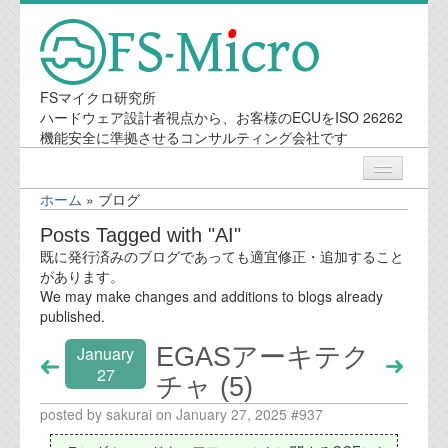
FSマイクロ研究所
ハードウェア設計者視点から、お客様のECUをISO 26262
機能安全に準拠させるコンサルティング会社です
ホーム
»
ブログ
ニュース
Posts Tagged with "AI"
既に発行済みのブログであっても適宜修正・追加すること
業務内容
があります。
We may make changes and additions to blogs already
published.
機能安全コンサルティング
EGASアーキテク
January
会社案内
27
チャ (5)
posted by sakurai on January 27, 2025 #937
会社概要