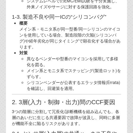
システムレベルでのEMC/EMI試験を十分実施し、
外来ノイズやサージに対する保護回路を強化。
1-3. 製造不良や同一ICの“シリコンバグ”
概要
メイン系・モニタ系が同一型番/同一シリコンのマイコ
ンを使用している場合、製造段階の欠陥(シリコンバ
グ)や経年劣化が同じタイミングで顕在化する場合があ
ります。
対策
異なるベンダーや型番のマイコンを採用して多様
化を図る。
メイン系とモニタ系でステッピング(製造ロット)を
ずらす。
シリコンベンダーが公表するエラッタ情報(Errata)
を確認し、回避策を適用。
2. 3層(入力・制御・出力)間のCCF要因
3つの階層に分割して冗長化/診断機構を組み込んでも、各
層のあいだに生じる共通要因で故障が波及し、同時に多層
が機能不全に陥るリスクがあります。