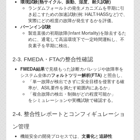
環境試験(熱サイクル、振動、湿度、耐久試験)
ランダムフォールトの発生メカニズムを早期に引
き起こすための加速試験(例: HALT/HASSなど)で、
実際にどの程度の故障が発生するかを評価。
バーンイン試験
製造直後の初期故障(Infant Mortality)を除去するた
めに、通電して高温環境下で一定時間運転し、不
良素子を早期に検出。
2-3. FMEDA・FTAの整合性確認
FMEDA結果
で見積もった診断カバレッジや故障率を
システム全体の
フォルトツリー解析(FTA)
と照合し、
「単一故障が検出できずに安全目標を侵害する確
率が、ASIL要件を満たす範囲内にあるか」
「複合故障の検出・制御がどの程度可能か」
をシミュレーションや実機試験で確認する。
2-4. 整合性レポートとコンフィギュレーショ
ン管理
機能安全の開発プロセスでは、
文書化
と
追跡性