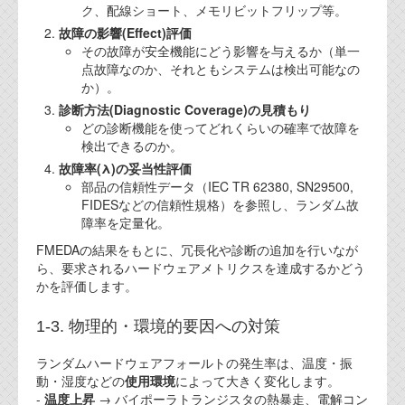
ク、配線ショート、メモリビットフリップ等。
故障の影響(Effect)評価
その故障が安全機能にどう影響を与えるか（単一
点故障なのか、それともシステムは検出可能なの
か）。
診断方法(Diagnostic Coverage)の見積もり
どの診断機能を使ってどれくらいの確率で故障を
検出できるのか。
故障率(λ)の妥当性評価
部品の信頼性データ（IEC TR 62380, SN29500,
FIDESなどの信頼性規格）を参照し、ランダム故
障率を定量化。
FMEDAの結果をもとに、冗長化や診断の追加を行いなが
ら、要求されるハードウェアメトリクスを達成するかどう
かを評価します。
1-3. 物理的・環境的要因への対策
ランダムハードウェアフォールトの発生率は、温度・振
動・湿度などの
使用環境
によって大きく変化します。
-
温度上昇
→ バイポーラトランジスタの熱暴走、電解コン