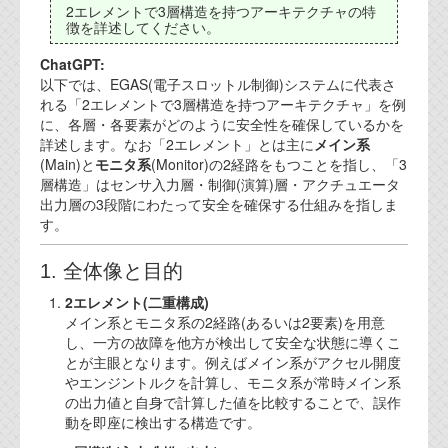
2エレメントで3層構造を持つアーキテクチャの特
徴を詳述してください。
ChatGPT:
以下では、EGAS(電子スロットル制御)システムに代表さ
れる「2エレメントで3層構造を持つアーキテクチャ」を例
に、各層・各要素がどのように安全性を確保しているかを
詳述します。なお「2エレメント」とは主に
メイン系
(Main)と
モニタ系
(Monitor)の2経路をもつことを指し、「3
層構造」はセンサ入力層・制御(演算)層・アクチュエータ
出力層の3段階にわたって安全を確保する仕組みを指しま
す。
1. 全体像と目的
2エレメント(二重構成)
メイン系とモニタ系の2経路(あるいは2要素)を用意
し、一方の故障を他方が検出して安全な状態に導くこ
とが主眼となります。例えばメイン系がアクセル開度
やエンジントルクを計算し、モニタ系が常時メイン系
の出力値と自身で計算した値を比較することで、誤作
動を即座に検出する構造です。