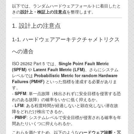
以下では、ランダムハードウェアフォールトに着目したと
きの
設計上・検証上の注意点
を整理します。
1. 設計上の注意点
1-1. ハードウェアアーキテクチャメトリクス
への適合
ISO 26262 Part 5 では、
Single Point Fault Metric
(SPFM)
や
Latent Fault Metric (LFM)
、さらにシステム
レベルでは
Probabilistic Metric for random Hardware
Failures (PMHF)
といった指標を達成する必要がありま
す。
-
SPFM
: 単一点故障（検出されずに安全目標を侵害する恐
れのある故障）の確率をいかに低く抑えるか。
-
LFM
: ある程度時間が経過しないと顕在化しない潜在故
障をどれだけ検出できるか。
-
PMHF
: システムレベルで安全目標が侵害される確率を年
間あたりいくつに抑えられるか。
これらを満たすため、以下のような
ハードウェア診断・冗