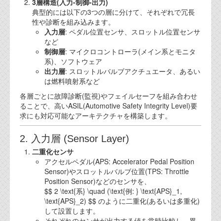
3層構造(入力-制御-出力)
典型的には以下の3つの層に分けて、それぞれで冗長
性や診断を組み込みます。
入力層
: ペダル位置センサ、スロットル位置センサ
など
制御層
: マイクロコントローラ(メイン系とモニタ
系)、ソフトウェア
出力層
: スロットルバルブアクチュエータ、あるい
は燃料噴射系など
各層ごとに故障診断(監視)やフェイルセーフを組み合わせ
ることで、高いASIL(Automotive Safety Integrity Level)要
求にも対応可能なアーキテクチャを構築します。
2. 入力層 (Sensor Layer)
二重化センサ
アクセルペダル(APS: Accelerator Pedal Position
Sensor)やスロットルバルブ位置(TPS: Throttle
Position Sensor)などのセンサを、
$$ 2 \text{系} \quad (\text{例: } \text{APS}_1,
\text{APS}_2) $$ のように二重化(あるいは多重化)
して設置します。
それぞれのセンサが出力する値を常時比較し、異