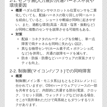
2-1. センサ層(入力層)の共通ハーネス不良や
環境要因
概要
ペダル位置センサやスロットル位置センサを二重
化していても、配線ハーネスの取り回しが同一ルート
を経由していると、ショートや断線が同時に起きやす
い。また、過酷な環境(高温・高湿・塩害・振動など)
が同時に複数のセンサを故障させる可能性もある。
対策
配線・コネクタのルーティングを分離し、単一点
障害で両チャネルを同時に失わない設計。
異なる物理センサ(ホール素子式 + ポテンショ式
など)を併用し、共通の故障モードを減らす。
防水・防振・防塵などハードウェアの実装クオリ
ティを向上。
2-2. 制御層(マイコン/ソフト)での同時障害
概要
制御層(メイン系・モニタ系)はもともと2エレメントに
分かれていますが、OSやハードウェアリソースの一部
を共有するなど、内部的に共通する部分(電源、クロッ
ク、リセット回路、ウォッチドッグなど)がある場合、
そこが1箇所壊れただけで両系統ともダウンするリス
クがあります。