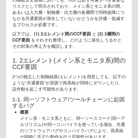
リスクとして明示されており、メイン系とモニタ系の間、
あるいは入力層・制御層・出力層の各層間で同時故障につ
ながる共通要因が潜在していないかどうかを評価・低減す
るプロセスが必要です。
以下では、
(1) 2エレメント間のCCF要因
と
(2) 3層間の
CCF要因
をそれぞれ整理し、どのように発生しうるかと
その対策の考え方を概説します。
1. 2エレメント(メイン系とモニタ系)間の
CCF要因
2つの独立した制御経路(エレメント)を用意しても、以下の
ような“共通要因”が原因で両系統が同時にダウンしたり、
誤作動を起こす可能性があります。
1-1. 同一ソフトウェア/ツールチェーンに起因
するバグ
概要
メイン系・モニタ系ともに、同一ソースコード(同一ア
ルゴリズム)や同一コンパイラを使っている場合、共通
のソフトウェアバグやコンパイラバグにより、両系統
が同時に不正な動作を行う可能性があります。