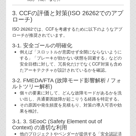
3. CCFの評価と対策(ISO 26262でのアプ
ローチ)
ISO 26262では、CCFを考慮するために以下のようなアプ
ローチが推奨されています。
3-1. 安全ゴールの明確化
例えば「スロットルが意図せず全開にならないように
する」「ブレーキが効かない状態を回避する」などの
安全目標に対して、冗長化だけでなくCCF対策も含め
たアーキテクチャが設計されているかを確認。
3-2. FMEDA/FTA (故障モード影響解析 / フォ
ルトツリー解析)
個々の要素に対して、どんな故障モードがあるかを洗
い出し、共通要因故障が起こりうる経路を特定する。
その原因や発生頻度を見積もり、対策の導入可否や効
果を検討。
3-1. 3. SEooC (Safety Element out of
Context) の適切な利用
他のプロジェクトやベンダーが提供する「安全認証済