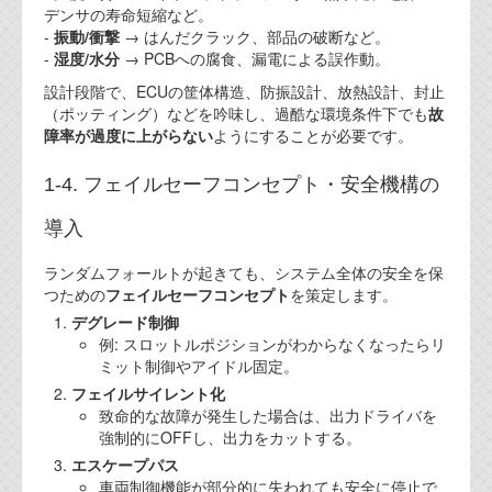
デンサの寿命短縮など。
-
振動/衝撃
→ はんだクラック、部品の破断など。
-
湿度/水分
→ PCBへの腐食、漏電による誤作動。
設計段階で、ECUの筐体構造、防振設計、放熱設計、封止
（ポッティング）などを吟味し、過酷な環境条件下でも
故
障率が過度に上がらない
ようにすることが必要です。
1-4. フェイルセーフコンセプト・安全機構の
導入
ランダムフォールトが起きても、システム全体の安全を保
つための
フェイルセーフコンセプト
を策定します。
デグレード制御
例: スロットルポジションがわからなくなったらリ
ミット制御やアイドル固定。
フェイルサイレント化
致命的な故障が発生した場合は、出力ドライバを
強制的にOFFし、出力をカットする。
エスケープパス
車両制御機能が部分的に失われても安全に停止で