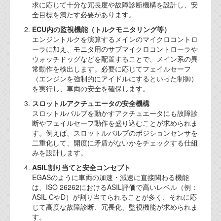
求に応じて十分な冗長度や故障診断機構を設計し、安
全目標を満たす必要があります。
ECU内の監視機能（トルクモニタリング等）
エンジントルクを演算するメインのマイクロコントロ
ーラに加え、モニタ用のサブマイクロコントローラや
ウォッチドッグなどを配置することで、メイン系の異
常動作を検出します。必要に応じてフェイルセーフ
（エンジンを強制的にアイドルにするといった制御）
を実行し、車両の安全を確保します。
スロットルアクチュエータの安全機構
スロットルバルブを動かすアクチュエータにも故障診
断やフェイルセーフ動作を盛り込むことが求められま
す。例えば、スロットルバルブのポジションセンサを
二重化して、開度に矛盾がないかをチェックする仕組
みを設計します。
ASIL割り当てと安全コンセプト
EGASのように車両の加速・減速に直接関わる機能
は、ISO 26262におけるASIL評価で高いレベル（例：
ASIL CやD）が割り当てられることが多く、それに応
じて高度な故障診断、冗長化、監視機能が求められま
す。