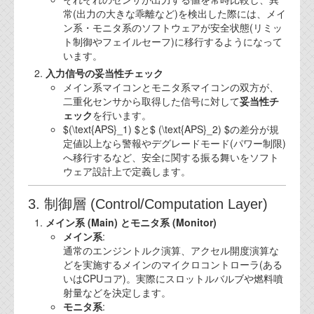
常(出力の大きな乖離など)を検出した際には、メイ
ン系・モニタ系のソフトウェアが安全状態(リミッ
ト制御やフェイルセーフ)に移行するようになって
います。
入力信号の妥当性チェック
メイン系マイコンとモニタ系マイコンの双方が、
二重化センサから取得した信号に対して
妥当性チ
ェック
を行います。
$(\text{APS}_1) $と$ (\text{APS}_2) $の差分が規
定値以上なら警報やデグレードモード(パワー制限)
へ移行するなど、安全に関する振る舞いをソフト
ウェア設計上で定義します。
3. 制御層 (Control/Computation Layer)
メイン系 (Main) とモニタ系 (Monitor)
メイン系
:
通常のエンジントルク演算、アクセル開度演算な
どを実施するメインのマイクロコントローラ(ある
いはCPUコア)。実際にスロットルバルブや燃料噴
射量などを決定します。
モニタ系
: