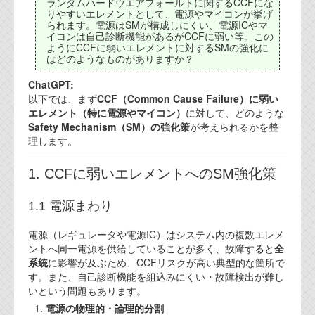
ランダムハードウエアフォールトに関するCCFにな
代表ご挨拶
りやすいエレメントとして、電源やマイコンが挙げ
られます。電源はSMが構成しにくい、電源ICやマ
イコンは自己診断機能があるがCCFに弱い等。この
オフィス
ようにCCFに弱いエレメントに対するSMの強化に
はどのようなものがありますか？
実績
ChatGPT:
ブログ
以下では、まず
CCF（Common Cause Failure）に弱い
エレメント（特に電源やマイコン）
に対して、どのような
Safety Mechanism（SM）の強化策
が考えられるかを整
機能安全ブログ
理します。
設計ブログ
1. CCFに弱いエレメントへのSM強化策
テクノロジ
1.1 電源まわり
外部投稿記事
電源（レギュレータや電源IC）はシステム内の複数エレメ
ントへ同一電源を供給していることが多く、故障すると
全
ブログテーマ
系統
に影響が及ぶため、CCFリスクが高い典型的な箇所で
す。また、自己診断機能を組込みにくい・故障検出が難し
技術文書
いという問題もあります。
ご希望の方は、お問い合わせページから
電源の物理的・論理的分割