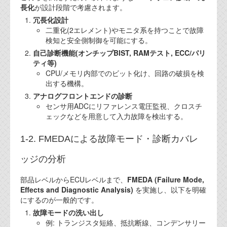
長化
が設計段階で考慮されます。
冗長化設計
二重化(2エレメント)やモニタ系を持つことで故障
検知と安全側制御を可能にする。
自己診断機能(オンチップBIST, RAMテスト, ECC/パリ
ティ等)
CPU/メモリ内部でのビット化け、回路の破損を検
出する機構。
アナログフロントエンドの診断
センサ用ADCにリファレンス電圧監視、クロスチ
ェックなどを用意して入力故障を検出する。
1-2. FMEDAによる故障モード・診断カバレ
ッジの分析
部品レベルからECUレベルまで、
FMEDA (Failure Mode,
Effects and Diagnostic Analysis)
を実施し、以下を明確
にするのが一般的です。
故障モードの洗い出し
例: トランジスタ短絡、抵抗断線、コンデンサリー