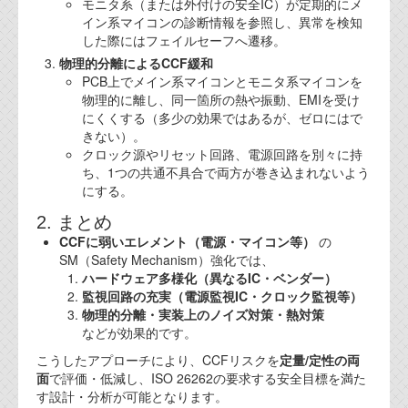
モニタ系（または外付けの安全IC）が定期的にメ
イン系マイコンの診断情報を参照し、異常を検知
した際にはフェイルセーフへ遷移。
物理的分離によるCCF緩和
PCB上でメイン系マイコンとモニタ系マイコンを
物理的に離し、同一箇所の熱や振動、EMIを受け
にくくする（多少の効果ではあるが、ゼロにはで
きない）。
クロック源やリセット回路、電源回路を別々に持
ち、1つの共通不具合で両方が巻き込まれないよう
にする。
2. まとめ
CCFに弱いエレメント（電源・マイコン等）
の
SM（Safety Mechanism）強化では、
ハードウェア多様化（異なるIC・ベンダー）
監視回路の充実（電源監視IC・クロック監視等）
物理的分離・実装上のノイズ対策・熱対策
などが効果的です。
こうしたアプローチにより、CCFリスクを
定量/定性の両
面
で評価・低減し、ISO 26262の要求する安全目標を満た
す設計・分析が可能となります。