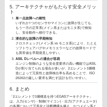
5. アーキテクチャがもたらす安全メリッ
ト
単一点故障への耐性
いずれか1つのセンサやマイコンに故障が生じても、
もう一方の正常系(メイン系またはモニタ系)で検知
し、安全動作へ移行できる。
潜在的な故障の早期検知
クロスチェック(メイン系 vs モニタ系)により、たとえ
ソフトウェアバグやメモリエラーなどの故障モードで
も異常値を早期発見しやすい。
ASIL Dレベルへの適合が容易
エンジン制御のような安全度要求の高い機能ではASIL
Dが割り当てられる場合が多いが、2エレメント3層構
造によって冗長性と故障検出率を高めることで、ISO
26262の厳しい要求を満たす設計を行いやすい。
6. まとめ
「2エレメントで3層構造を持つEGASアーキテクチャ」
は、入力(センサ)・制御(マイコン)・出力(アクチュエータ)
の各層において冗長化と診断機構を備え、かつメイン系と