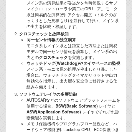
メイン系の演算結果が妥当かを常時監視するサブ
マイクロコントローラや第二のCPUコア。モニタ
系は簡易的な演算(例: アクセル開度→トルクのざ
っくりとした見積もり)を並行して行い、メイン系
の出力を比較・検証します。
クロスチェックと故障検知
同一センサ情報の独立演算
モニタ系もメイン系とは独立した方法または簡易
モデルで同一センサ情報を演算し、メイン系の出
力との
クロスチェック
を実施します。
ウォッチドッグ(Watchdog)やタイマベースの監視
メイン系・モニタ系の処理が停止したり暴走した
場合に、ウォッチドッグタイマがリセットや出力
無効化を指示し、出力層を安全側に移行させる仕
組みを備えます。
ソフトウェアレイヤの多層防御
AUTOSARなどのソフトウェアプラットフォームを
使用する場合、
BSW(Basic Software)
レイヤと
ASW(Application Software)
レイヤでそれぞれ診
断機能を実装します。
メモリ保護機構やプログラムフロー監視など、ハ
ードウェア機能(例: Lockstep CPU、ECC保護つき