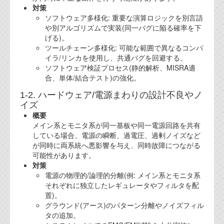
対策
ソフトウェア多様化: 重要な演算ロジックを別言語
や別アルゴリズムで実装(同一バグに陥る確率を下
げる)。
ツールチェーン多様化: 可能な範囲で異なるコンパ
イラ/リンカを使用し、共通バグを回避する。
ソフトウェア検証プロセス(静的解析、MISRA適
合、単体/結合テスト)の強化。
1-2. ハードウェア/電源まわりの設計不良やノ
イズ
概要
メイン系とモニタ系が同一基板や同一電源回路を共有
している場合、電源の瞬断、過電圧、過剰ノイズなど
が同時に両系統へ悪影響を与え、同時故障につながる
可能性があります。
対策
電源の物理的/論理的分離(例: メイン系とモニタ系
それぞれに独立したレギュレータやフィルタを配
置)。
グラウンド(アース)のパターン分離やノイズフィル
タの追加。