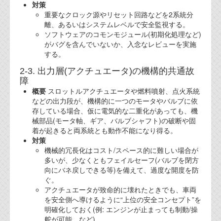
対策
重要なクロック源やリセット回路などを2系統分
離、あるいはシステムレベルで安全監視する。
ソフトウェアのコモンモジュール(初期化処理など)
がバグを含んでいないか、入念なレビューを実施
する。
2-3. 出力層(アクチュエータ)の機構的共通故
障
概要
スロットルアクチュエータや燃料噴射、点火系統
などの出力段が、機構的に一つのモータやバルブに依
存している場合、仮に電気的な二重化があっても、機
械部品(モータ軸、ギア、バルブシャフト)の破断や固
着が起きると両系統とも動作不能になり得る。
対策
機械的冗長化はコスト/スペース的に難しい場合が
多いが、少なくともフェイルセーフ(バルブを閉方
向にバネ戻しできる等)を備えて、過度な開度を防
ぐ。
アクチュエータが致命的に壊れたときでも、車両
を安全側へ導けるように“上位の安全コンセプト”を
明確化しておく(例: エンジンが止まっても制動/操
舵が可能、など)。