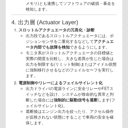
メモリ)とも連携してソフトウェアの破損・暴走を
検知します。
4. 出力層 (Actuator Layer)
スロットルアクチュエータの冗長化・診断
出力段であるスロットルアクチュエータには、ポ
ジションセンサを二重化するなどして
アクチュエ
ータ内部でも故障を検知
できるようにします。
モニタ系がスロットルアクチュエータの目標値と
実際の開度を比較し、大きな差異が生じた場合は
出力を制限する(リミット制御)またはアイドル状態
に強制移行させるなどのフェイルセーフを実行し
ます。
電源制御やリレーによるフェイルサイレント化
出力ドライバの電源ラインに安全リレーやFETス
イッチなどを設け、システムが致命的な異常と判
断した場合には
強制的に駆動信号を遮断
します(フ
ェイルサイレント化)。
遮断後はエンジン出力を絞ったり、アクセル操作
が反映されない状態にすることで車両の安全を確
保します。