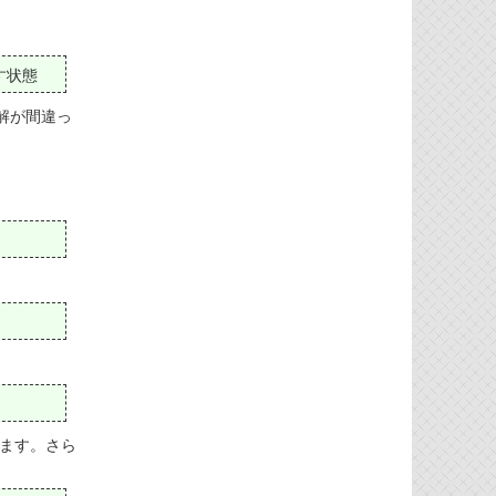
す状態
解が間違っ
します。さら