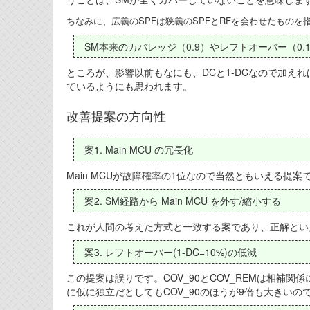
ちなみに、広義のSPFは狭義のSPFとRFを会わせたものを
SM本来のカバレッジ（0.9）やレフトオーバー（0.1
ところが、影響以前もなにも、DCと1-DCなので加え
ているようにも思われます。
改善提案の方向性
案1. Main MCU の冗長化
Main MCUが故障確率の1位なので当然ともいえる提
案2. SM経路から Main MCU を外す/縮小する
これが人間の考えた方式と一致する案であり、正解とい
案3. レフトオーバー(1-DC=10%)の低減
この提案は誤りです。COV_90とCOV_REMは相補関係
に仮に独立だとしてもCOV_90のほうが9倍も大きいの