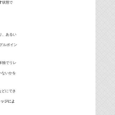
す
状態で
り、あるい
ングルポイン
が単独でリレ
いないかを
下などにでき
レッジによ