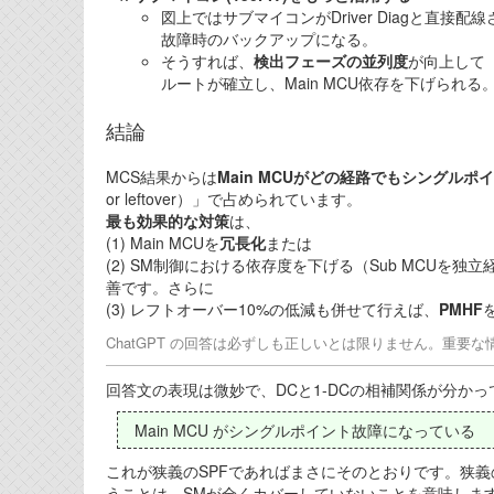
図上ではサブマイコンがDriver Diagと直接配
故障時のバックアップになる。
そうすれば、
検出フェーズの並列度
が向上して「
ルートが確立し、Main MCU依存を下げられる
結論
MCS結果からは
Main MCUがどの経路でもシングルポ
or leftover）」で占められています。
最も効果的な対策
は、
(1) Main MCUを
冗長化
または
(2) SM制御における依存度を下げる（Sub MCUを独
善です。さらに
(3) レフトオーバー10%の低減も併せて行えば、
PMHF
ChatGPT の回答は必ずしも正しいとは限りません。重要
回答文の表現は微妙で、DCと1-DCの相補関係が分か
Main MCU がシングルポイント故障になっている
これが狭義のSPFであればまさにそのとおりです。狭義の
うことは、SMが全くカバーしていないことを意味しま