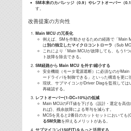
SM本来のカバレッジ（0.9）やレフトオーバー（0.1
す。
改善提案の方向性
Main MCU の冗長化
例えば、SMを作動させるための経路で「Main 
は
別の独立したマイクロコントローラ
（Sub 
これにより「Main MCUが故障しても、も
ト故障を除去できる。
SM経路から Main MCU を外す/縮小する
安全機能（モータ電源遮断）に必須なのがMain
ードライバを制御できる」といった構造を更に
現状、サブマイコンがDriver Diagを監視して
再確認する。
レフトオーバー(1-DC=10%)の低減
Main MCUのFIT値を下げる（設計・選定を
れば)、残余故障による寄与を減らす。
MCSを見ると2番目のカットセットにおいても(COV
るSM失敗
を抑えるメリットがある。
サブマイコン(150FIT)をもっと活用する