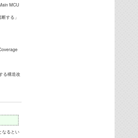
in MCU
遮断する」
verage
する構造改
となるとい