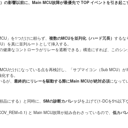
）の影響以前に、Main MCU故障が最優先で TOP イベントを引き起こ
MCU」を1つだけに頼らず、
複数のMCUを並列化（ハード冗長）
するな
MCU）を真に並列ルートとして挿入する。
う1つの健康なコントローラがリレーを遮断できる」構造にすれば、このシ
 MCUだけになっている点を再検討し、「サブマイコン（Sub MCU）
強化する。
はいるが、
最終的にリレーを駆動する際にMain MCUが絶対必須
になって
高信頼品にする）と同時に、
SMの診断カバレッジ
を上げて(1-DCを5%以
_REM=0.1) と Main MCU故障が組み合わさっているので、
低カバ