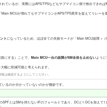
線されているが、実際にはAPS/TPSなどもサブマイコン側で検出できればMa
Main MCUが壊れてもサブマイコンがAPS/TPS異常を捉えてリレーを
。
イント
になっているため、ほぼ全ての失敗モードが「Main MCU故障 ×（Co
立経路にする）ことで、
Main MCU一台の故障がSM全体を止めない
ように
を大幅に削減可能と考えられます。
な情報は確認するようにしてください。
っているのか分かっていないのかが微妙です。
SPFとはSMを持たないIFのフォールトであり、DCと1-DCを加えて1
す。