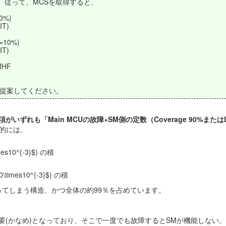
。従って、MCSを取得すると、
0%)
T)
=10%)
T)
HF
を提案してください。
がいずれも「Main MCUの故障×SM側の定数（Coverage 90%またはLe
的には、
es10^{-3}$) の積
times10^{-3}$) の積
ってしまう構造、かつ全体の約99％を占めています。
 が要(かなめ)となっており、そこで一度でも故障するとSMが機能しない。