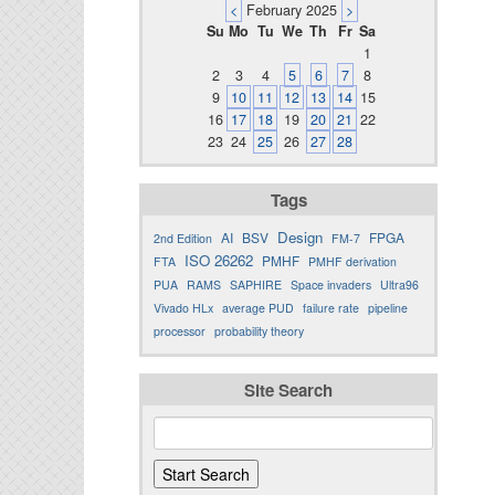
<
February 2025
>
Su
Mo
Tu
We
Th
Fr
Sa
1
2
3
4
5
6
7
8
9
10
11
12
13
14
15
16
17
18
19
20
21
22
23
24
25
26
27
28
Tags
Design
AI
BSV
FPGA
2nd Edition
FM-7
ISO 26262
PMHF
FTA
PMHF derivation
PUA
RAMS
SAPHIRE
Space invaders
Ultra96
Vivado HLx
average PUD
failure rate
pipeline
processor
probability theory
Site Search