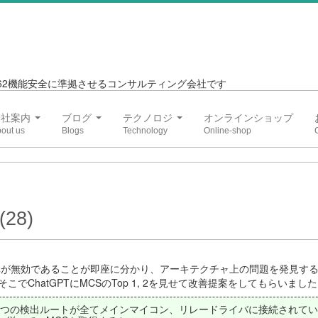
6262機能安全に準拠させるコンサルティング会社です
会社案内
ブログ
テクノロジ
オンラインショップ
(28)
構が無効であることが即座に分かり、アーキテクチャ上の問題を発見す
ChatGPTにMCSのTop 1, 2を見せて改善提案をしてもらいまし
、4つの検出ルートが全てメインマイコン、リレードライバに接続されて