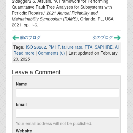
$\dagger$ S. Atsushi, "A Framework for Performing
Quantitative Fault Tree Analyses for Subsystems with
Periodic Repairs,"
2021 Annual Reliability and
Maintainability Symposium (RAMS)
, Orlando, FL, USA,
2021, pp. 1-6.
前のブログ
次のブログ
Tags:
ISO 26262
,
PMHF
,
failure rate
,
FTA
,
SAPHIRE
,
AI
Read more
|
Comments (0)
| Last updated on February
20, 2025
Leave a Comment
Name
Email
Your email address will not be published.
Website