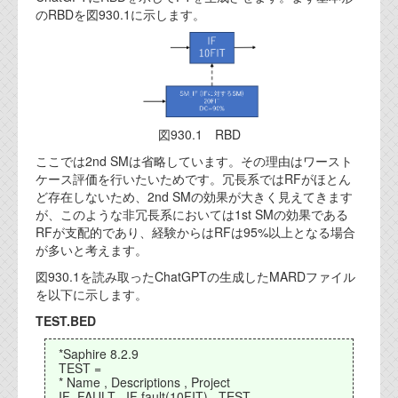
のRBDを図930.1に示します。
代表ご挨拶
オフィス
実績
ブログ
図930.1 RBD
ここでは2nd SMは省略しています。その理由はワースト
機能安全ブログ
ケース評価を行いたいためです。冗長系ではRFがほとん
ど存在しないため、2nd SMの効果が大きく見えてきます
設計ブログ
が、このような非冗長系においては1st SMの効果である
RFが支配的であり、経験からはRFは95%以上となる場合
テクノロジ
が多いと考えます。
図930.1を読み取ったChatGPTの生成したMARDファイル
を以下に示します。
外部投稿記事
TEST.BED
ブログテーマ
*Saphire 8.2.9
技術文書
TEST =
* Name , Descriptions , Project
ご希望の方は、お問い合わせページから
IF_FAULT , IF fault(10FIT) , TEST