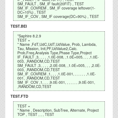
資料閲覧パスワードをお問い合わせ頂き
SM_FAULT , SM_IF fault(20FIT) , TEST
ログインをお願い致します。アカウント
SM_IF_COVREM , SM_IF coverage leftover(1-
名は"opendocument"です。
DC=10%) , TEST
SM_IF_COV , SM_IF coverage(DC=90%) , TEST
機能安全用語集
TEST.BEI
設計用語集
*Saphire 8.2.9
TEST =
オンラインショップ
* Name ,FdT,UdC,UdT,UdValue, Prob, Lambda,
Tau, Mission, Init,PF,UdValue2,Calc.
Prob,Freq,Analysis Type,Phase Type,Project
IF_FAULT ,3, , , , ,1.0E-008, ,1.0E+005, , , ,1.0E-
お問い合わせ
003, ,RANDOM,CD,TEST
SM_FAULT ,3, , , , ,2.0E-008, ,1.0E+005, , , ,2.0E-
003, ,RANDOM,CD,TEST
SM_IF_COVREM ,1, , , ,1.0E-001, , , , , , ,1.0E-
FAQ
001, ,RANDOM,CD,TEST
SM_IF_COV ,1, , , ,9.0E-001, , , , , , ,9.0E-001,
お問い合わせフォーム
,RANDOM,CD,TEST
TEST.FTD
TEST =
* Name , Description, SubTree, Alternate, Project
TOP , TEST , , , TEST