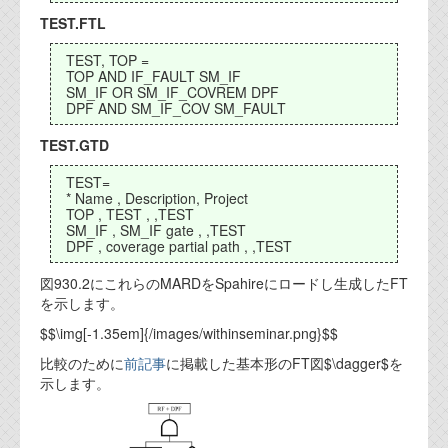
TEST.FTL
TEST, TOP =
TOP AND IF_FAULT SM_IF
SM_IF OR SM_IF_COVREM DPF
DPF AND SM_IF_COV SM_FAULT
TEST.GTD
TEST=
* Name , Description, Project
TOP , TEST , ,TEST
SM_IF , SM_IF gate , ,TEST
DPF , coverage partial path , ,TEST
図930.2にこれらのMARDをSpahireにロードし生成したFT
を示します。
$$\img[-1.35em]{/images/withinseminar.png}$$
比較のために
前記事
に掲載した基本形のFT図$\dagger$を
示します。