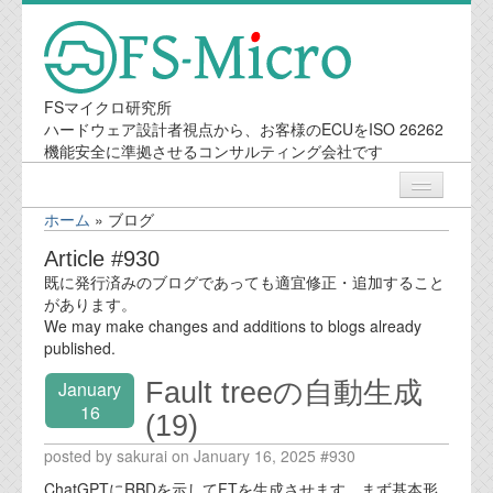
FSマイクロ研究所
ハードウェア設計者視点から、お客様のECUをISO 26262
機能安全に準拠させるコンサルティング会社です
ホーム
»
ブログ
ニュース
Article #930
既に発行済みのブログであっても適宜修正・追加すること
業務内容
があります。
We may make changes and additions to blogs already
published.
機能安全コンサルティング
Fault treeの自動生成
January
会社案内
16
(19)
posted by sakurai on January 16, 2025 #930
会社概要
ChatGPTにRBDを示してFTを生成させます。まず基本形