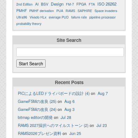
Design
ISO 26262
AI
BSV
FPGA
2nd Edition
FM-7
FTA
PMHF
PMHF derivation
PUA
RAMS
SAPHIRE
Space invaders
Ultra96
Vivado HLx
average PUD
failure rate
pipeline processor
probability theory
Site Search
Recent Posts
PICによるLEDドライバボードの設計 (4)
on
Aug 7
GameFSMの改良 (25)
on
Aug 6
GameFSMの改良 (24)
on
Aug 3
bitmap editorの開発
on
Jul 28
RAMS 2027採択へのマイルストーン (2)
on
Jul 23
RAMS2026プレゼン資料
on
Jun 25