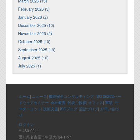
March 2026 (13)
February 2026 (3)
January 2026 (2)
December 2025 (10)
November 2025 (2)
October 2025 (10)
September 2025 (19)
August 2025 (10)
July 2025 (1)
ホーム
|
ニュース
|
機能安全コンサルティング
|
ISO 26262ハー
ドウェアセミナー
|
会社概要
|
代表ご挨拶
|
オフィス
|
実績
|
モ
ーターヨット
|
技術文書
|
ISOブログ
|
設計ブログ
|
お問い合わ
せ
ログイン
〒460-0011
愛知県名古屋市中区大須4-1-57