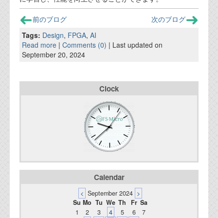
前のブログ
次のブログ
Tags:
Design
,
FPGA
,
AI
Read more
|
Comments (0)
| Last updated on
September 20, 2024
Clock
Calendar
<
September 2024
>
Su
Mo
Tu
We
Th
Fr
Sa
1
2
3
4
5
6
7