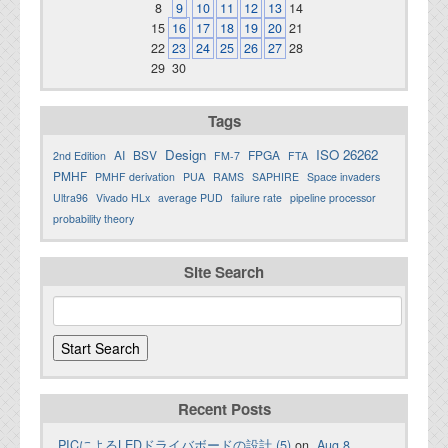
8
9
10
11
12
13
14
15
16
17
18
19
20
21
22
23
24
25
26
27
28
29
30
Tags
Design
ISO 26262
AI
BSV
FPGA
2nd Edition
FM-7
FTA
PMHF
PMHF derivation
PUA
RAMS
SAPHIRE
Space invaders
Ultra96
Vivado HLx
average PUD
failure rate
pipeline processor
probability theory
Site Search
Recent Posts
PICによるLEDドライバボードの設計 (5)
on
Aug 8