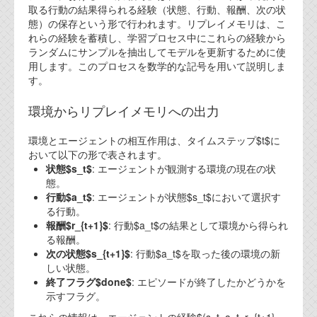
取る行動の結果得られる経験（状態、行動、報酬、次の状
代表ご挨拶
態）の保存という形で行われます。リプレイメモリは、こ
れらの経験を蓄積し、学習プロセス中にこれらの経験から
オフィス
ランダムにサンプルを抽出してモデルを更新するために使
用します。このプロセスを数学的な記号を用いて説明しま
実績
す。
ブログ
環境からリプレイメモリへの出力
機能安全ブログ
環境とエージェントの相互作用は、タイムステップ$t$に
おいて以下の形で表されます。
設計ブログ
状態$s_t$
: エージェントが観測する環境の現在の状
態。
テクノロジ
行動$a_t$
: エージェントが状態$s_t$において選択す
る行動。
報酬$r_{t+1}$
: 行動$a_t$の結果として環境から得られ
外部投稿記事
る報酬。
次の状態$s_{t+1}$
: 行動$a_t$を取った後の環境の新
ブログテーマ
しい状態。
終了フラグ$done$
: エピソードが終了したかどうかを
技術文書
示すフラグ。
ご希望の方は、お問い合わせページから