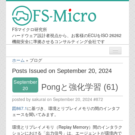
FSマイクロ研究所
ハードウェア設計者視点から、お客様のECUをISO 26262
機能安全に準拠させるコンサルティング会社です
ホーム
»
ブログ
ニュース
Posts Issued on September 20, 2024
September
業務内容
Pongと強化学習 (61)
20
posted by sakurai on September 20, 2024 #872
機能安全コンサルティング
図867.1
に基づき、環境とリプレイメモリの間のインタフ
会社案内
ェースを聞いてみます。
環境とリプレイメモリ（Replay Memory）間のインタラク
会社概要
ションにおける「出力信号」は、エージェントが環境内で