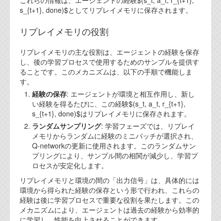
これらの情報は、エージェントの経験$(s_t, a_t, r_{t+1},
資料閲覧パスワードをお問い合わせ頂き
s_{t+1}, done)$としてリプレイメモリに保存されます。
ログインをお願い致します。アカウント
名は"opendocument"です。
リプレイメモリの役割
機能安全用語集
リプレイメモリの主な役割は、エージェントの経験を保存
し、後の学習プロセスで使用するためのサンプルを提供す
設計用語集
ることです。このメカニズムは、以下の手順で機能しま
す。
オンラインショップ
経験の保存
: エージェントが環境と相互作用し、新し
い経験を得るたびに、この経験$(s_t, a_t, r_{t+1},
お問い合わせ
s_{t+1}, done)$はリプレイメモリに保存されます。
ランダムサンプリング
: 学習フェーズでは、リプレイ
メモリからランダムに経験のミニバッチが選択され、
FAQ
Q-networkの更新に使用されます。このランダムサン
プリングにより、サンプル間の相関が減少し、学習プ
お問い合わせフォーム
ロセスが安定化します。
リプレイメモリと環境の間の「出力信号」は、具体的には
環境から得られた経験の保存という形で行われ、これらの
経験は後に学習プロセスで重要な役割を果たします。この
メカニズムにより、エージェントは過去の経験から効率的
に学習し、性能を向上させることができます。