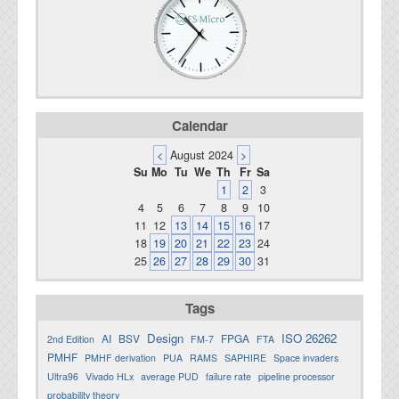
Calendar
<
August 2024
>
Su
Mo
Tu
We
Th
Fr
Sa
1
2
3
4
5
6
7
8
9
10
11
12
13
14
15
16
17
18
19
20
21
22
23
24
25
26
27
28
29
30
31
Tags
Design
ISO 26262
AI
BSV
FPGA
2nd Edition
FM-7
FTA
PMHF
PMHF derivation
PUA
RAMS
SAPHIRE
Space invaders
Ultra96
Vivado HLx
average PUD
failure rate
pipeline processor
probability theory