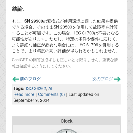
資料閲覧パスワードをお問い合わせ頂き
ログインをお願い致します。アカウント
結論
:
名は"opendocument"です。
もし、
SN 29500
の変換式が使用環境に適した結果を提供
機能安全用語集
できる場合、そのままSN 29500を使用して故障率を計算
することが可能です。この場合、IEC 61709は不要となる
設計用語集
可能性があります。ただし、特定の条件や要件に応じて、
より詳細な補正が必要な場合には、IEC 61709を併用する
オンラインショップ
ことで、より精度の高い評価が得られるかもしれません。
ChatGPT の回答は必ずしも正しいとは限りません。重要な情
報は確認するようにしてください。
お問い合わせ
前のブログ
次のブログ
FAQ
Tags:
ISO 26262
,
AI
Read more
|
Comments (0)
| Last updated on
お問い合わせフォーム
September 9, 2024
Clock