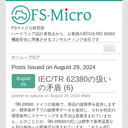
FSマイクロ研究所
ハードウェア設計者視点から、お客様のECUをISO 26262
機能安全に準拠させるコンサルティング会社です
ホーム
»
ブログ
ニュース
Posts Issued on August 29, 2024
IEC/TR 62380の扱い
August
業務内容
29
の矛盾 (6)
機能安全コンサルティング
posted by sakurai on August 29, 2024 #860
「SN 29500: ドイツの規格で、部品の故障率を提供します
会社案内
が、標準条件下での故障率データを提供し、それを特定の
環境条件にスケーリングする手法は直接含まれていませ
ん」とのことだが、SN 29500の式には標準で基準温度か
会社概要
ら別の条件への変換式が含まれています。これならIEC