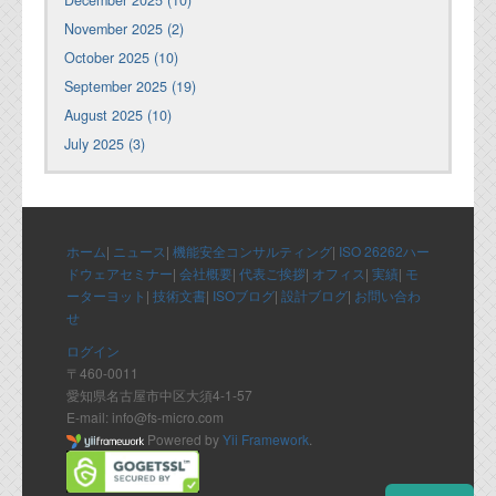
December 2025 (10)
November 2025 (2)
October 2025 (10)
September 2025 (19)
August 2025 (10)
July 2025 (3)
ホーム
|
ニュース
|
機能安全コンサルティング
|
ISO 26262ハー
ドウェアセミナー
|
会社概要
|
代表ご挨拶
|
オフィス
|
実績
|
モ
ーターヨット
|
技術文書
|
ISOブログ
|
設計ブログ
|
お問い合わ
せ
ログイン
〒460-0011
愛知県名古屋市中区大須4-1-57
E-mail: info@fs-micro.com
Powered by
Yii Framework
.