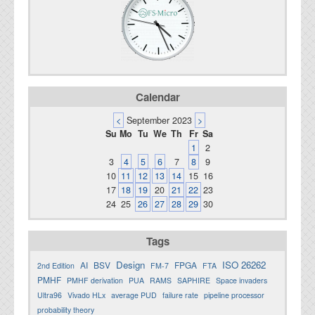
Calendar
<
September 2023
>
Su
Mo
Tu
We
Th
Fr
Sa
1
2
3
4
5
6
7
8
9
10
11
12
13
14
15
16
17
18
19
20
21
22
23
24
25
26
27
28
29
30
Tags
Design
ISO 26262
AI
BSV
FPGA
2nd Edition
FM-7
FTA
PMHF
PMHF derivation
PUA
RAMS
SAPHIRE
Space invaders
Ultra96
Vivado HLx
average PUD
failure rate
pipeline processor
probability theory