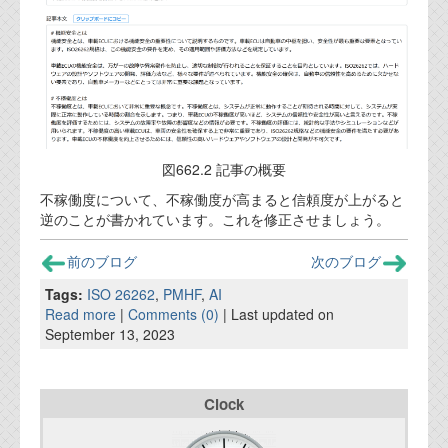
資料閲覧パスワードをお問い合わせ頂き
ログインをお願い致します。アカウント
名は"opendocument"です。
機能安全用語集
設計用語集
オンラインショップ
図662.2 記事の概要
不稼働度について、不稼働度が高まると信頼度が上がると
逆のことが書かれています。これを修正させましょう。
お問い合わせ
前のブログ
次のブログ
FAQ
Tags:
ISO 26262
,
PMHF
,
AI
Read more
|
Comments (0)
| Last updated on
お問い合わせフォーム
September 13, 2023
Clock