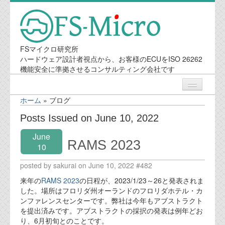
FSマイクロ研究所
ハードウェア設計者視点から、お客様のECUをISO 26262
機能安全に準拠させるコンサルティング会社です
ホーム
»
ブログ
ニュース
Posts Issued on June 10, 2022
June
業務内容
RAMS 2023
10
posted by sakurai on June 10, 2022 #482
機能安全コンサルティング
来年の
RAMS 2023
の日程が、2023/1/23～26と発表されま
会社案内
した。場所はフロリダ州オーランドのフロリダホテル・カ
ンファレンスセンターです。弊社は今年もアブストラクト
を提出済みです。アブストラクトの採択の発表は例年どお
会社概要
り、6月初旬とのことです。