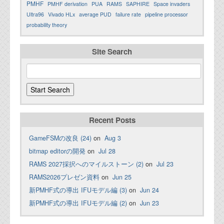
PMHF
PMHF derivation
PUA
RAMS
SAPHIRE
Space invaders
Ultra96
Vivado HLx
average PUD
failure rate
pipeline processor
probability theory
Site Search
Recent Posts
GameFSMの改良 (24)
on
Aug 3
bitmap editorの開発
on
Jul 28
RAMS 2027採択へのマイルストーン (2)
on
Jul 23
RAMS2026プレゼン資料
on
Jun 25
新PMHF式の導出 IFUモデル編 (3)
on
Jun 24
新PMHF式の導出 IFUモデル編 (2)
on
Jun 23