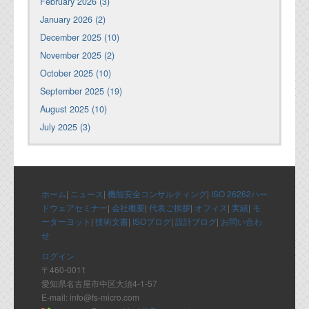
February 2026 (3)
January 2026 (2)
December 2025 (10)
November 2025 (2)
October 2025 (10)
September 2025 (19)
August 2025 (10)
July 2025 (3)
ホーム
|
ニュース
|
機能安全コンサルティング
|
ISO 26262ハー
ドウェアセミナー
|
会社概要
|
代表ご挨拶
|
オフィス
|
実績
|
モ
ーターヨット
|
技術文書
|
ISOブログ
|
設計ブログ
|
お問い合わ
せ
ログイン
〒460-0011
愛知県名古屋市中区大須4-1-57
E-mail: info@fs-micro.com