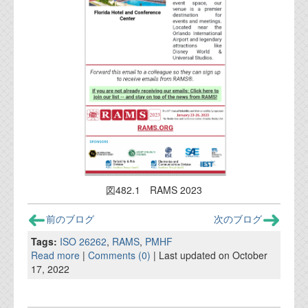
資料閲覧パスワードをお問い合わせ頂き
ログインをお願い致します。アカウント
名は"opendocument"です。
機能安全用語集
設計用語集
オンラインショップ
お問い合わせ
図482.1 RAMS 2023
FAQ
前のブログ
次のブログ
お問い合わせフォーム
Tags:
ISO 26262
,
RAMS
,
PMHF
Read more
|
Comments (0)
| Last updated on October
17, 2022