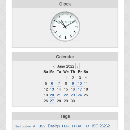
Clock
Calendar
<
June 2022
>
Su
Mo
Tu
We
Th
Fr
Sa
1
2
3
4
5
6
7
8
9
10
11
12
13
14
15
16
17
18
19
20
21
22
23
24
25
26
27
28
29
30
Tags
Design
ISO 26262
AI
BSV
FPGA
2nd Edition
FM-7
FTA