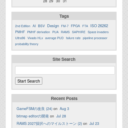
28
29
30
31
Tags
Design
ISO 26262
AI
BSV
FPGA
2nd Edition
FM-7
FTA
PMHF
PMHF derivation
PUA
RAMS
SAPHIRE
Space invaders
Ultra96
Vivado HLx
average PUD
failure rate
pipeline processor
probability theory
Site Search
Recent Posts
GameFSMの改良 (24)
on
Aug 3
bitmap editorの開発
on
Jul 28
RAMS 2027採択へのマイルストーン (2)
on
Jul 23