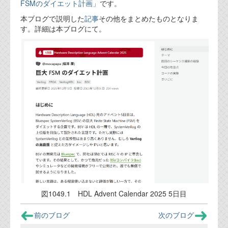
FSMのダイエット計画」
です。
代表ご挨拶
本ブログで説明した
記事
その他をまとめたものとなりま
す。詳細は本ブログにて。
オフィス
実績
ブログ
機能安全ブログ
設計ブログ
テクノロジ
外部投稿記事
ブログテーマ
図1049.1 HDL Advent Calendar 2025 5日目
技術文書
前のブログ
次のブログ
ご希望の方は、お問い合わせページから