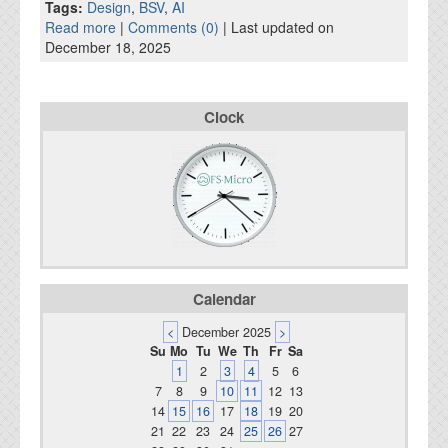
資料閲覧パスワードをお問い合わせ頂き
Tags:
Design
,
BSV
,
AI
ログインをお願い致します。アカウント
Read more
|
Comments (0)
| Last updated on
名は"opendocument"です。
December 18, 2025
機能安全用語集
Clock
設計用語集
オンラインショップ
お問い合わせ
FAQ
Calendar
お問い合わせフォーム
<
December 2025
>
Su
Mo
Tu
We
Th
Fr
Sa
1
2
3
4
5
6
7
8
9
10
11
12
13
14
15
16
17
18
19
20
21
22
23
24
25
26
27