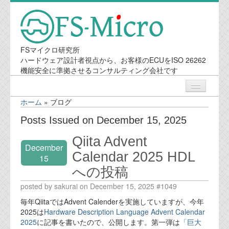
FSマイクロ研究所
ハードウェア設計者視点から、お客様のECUをISO 26262
機能安全に準拠させるコンサルティング会社です
ホーム
»
ブログ
ニュース
Posts Issued on December 15, 2025
Qiita Advent
業務内容
December
Calendar 2025 HDL
15
への投稿
機能安全コンサルティング
posted by sakurai on December 15, 2025 #1049
会社案内
毎年QiitaではAdvent Calenderを実施していますが、今年
2025は
Hardware Description Language Advent Calendar
会社概要
2025
に記事を書いたので、公開します。第一弾は
「巨大