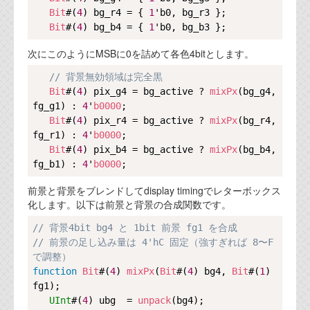
資料閲覧パスワードをお問い合わせ頂き
Bit
#(
4
) bg_r4 = { 
1
'b0, bg_r3 };

ログインをお願い致します。アカウント
Bit
#(
4
) bg_b4 = { 
1
名は"opendocument"です。
次にこのようにMSBに0を詰めて各色4bitとします。
機能安全用語集
Copy
// 背景無効領域は完全黒
設計用語集
Bit
#(
4
) pix_g4 = bg_active ? 
mixPx
(bg_g4, 
fg_g1) : 
4
'
b0000
;

オンラインショップ
Bit
#(
4
) pix_r4 = bg_active ? 
mixPx
(bg_r4, 
fg_r1) : 
4
'
b0000
;

Bit
#(
4
) pix_b4 = bg_active ? 
mixPx
(bg_b4, 
お問い合わせ
fg_b1) : 
4
'
b0000
前景と背景をブレンドしてdisplay timingでレターボックス
FAQ
化します。以下は前景と背景の合成関数です。
お問い合わせフォーム
Copy
// 背景4bit bg4 と 1bit 前景 fg1 を合成
// 前景の足し込み量は 4'hC 固定（強すぎれば 8〜F 
で調整）
function
Bit
#(
4
) 
mixPx
(
Bit
#(
4
) bg4, 
Bit
#(
1
) 
fg1);

UInt
#(
4
) ubg  = 
unpack
(bg4);
