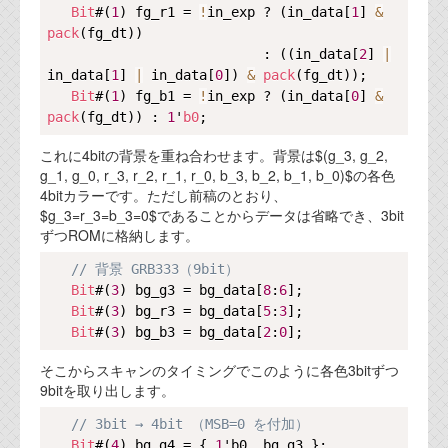
Bit
#(
1
) fg_r1 = 
!
in_exp ? (in_data[
1
] 
&
代表ご挨拶
pack
(fg_dt))

                           : ((in_data[
2
] 
|
オフィス
in_data[
1
] 
|
 in_data[
0
]) 
&
pack
(fg_dt));

実績
Bit
#(
1
) fg_b1 = 
!
in_exp ? (in_data[
0
] 
&
pack
(fg_dt)) : 
1
'
b0
ブログ
これに4bitの背景を重ね合わせます。背景は$(g_3, g_2,
g_1, g_0, r_3, r_2, r_1, r_0, b_3, b_2, b_1, b_0)$の各色
4bitカラーです。ただし前稿のとおり、
機能安全ブログ
$g_3=r_3=b_3=0$であることからデータは省略でき、3bit
設計ブログ
ずつROMに格納します。
Copy
// 背景 GRB333（9bit）
テクノロジ
Bit
#(
3
) bg_g3 = bg_data[
8
:
6
];

Bit
#(
3
) bg_r3 = bg_data[
5
:
3
];

外部投稿記事
Bit
#(
3
) bg_b3 = bg_data[
2
:
0
そこからスキャンのタイミングでこのように各色3bitずつ
ブログテーマ
9bitを取り出します。
技術文書
Copy
// 3bit → 4bit （MSB=0 を付加）
ご希望の方は、お問い合わせページから
Bit
#(
4
) bg_g4 = { 
1
'b0, bg_g3 };
