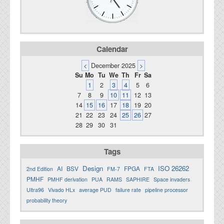
Calendar
<
December 2025
>
Su
Mo
Tu
We
Th
Fr
Sa
1
2
3
4
5
6
7
8
9
10
11
12
13
14
15
16
17
18
19
20
21
22
23
24
25
26
27
28
29
30
31
Tags
Design
ISO 26262
AI
BSV
FPGA
2nd Edition
FM-7
FTA
PMHF
PMHF derivation
PUA
RAMS
SAPHIRE
Space invaders
Ultra96
Vivado HLx
average PUD
failure rate
pipeline processor
probability theory