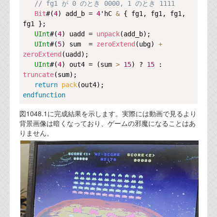
// fg1 が 0 のとき 0000, 1 のとき 1111
Bit
#(
4
) add_b = 
4
'hC 
&
 { fg1, fg1, fg1, 
fg1 };

UInt
#(
4
) uadd = 
unpack
(add_b);

UInt
#(
5
) sum  = 
zeroExtend
(ubg) 
+
zeroExtend
(uadd);

UInt
#(
4
) out4 = (sum 
>
15
) ? 
15
 : 
truncate
(sum);

return
pack
endfunction
図1048.1に完成結果を示します。実際には動画で見るより
背景画像は暗くなっており、ゲームの邪魔になることはあ
りません。