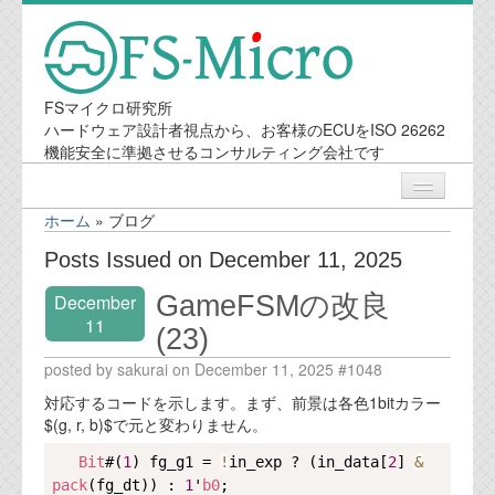
FSマイクロ研究所
ハードウェア設計者視点から、お客様のECUをISO 26262
機能安全に準拠させるコンサルティング会社です
ホーム
»
ブログ
ニュース
Posts Issued on December 11, 2025
GameFSMの改良
December
業務内容
11
(23)
機能安全コンサルティング
posted by sakurai on December 11, 2025 #1048
対応するコードを示します。まず、前景は各色1bitカラー
会社案内
$(g, r, b)$で元と変わりません。
Copy
Bit
#(
1
) fg_g1 = 
!
in_exp ? (in_data[
2
] 
&
会社概要
pack
(fg_dt)) : 
1
'
b0
;
