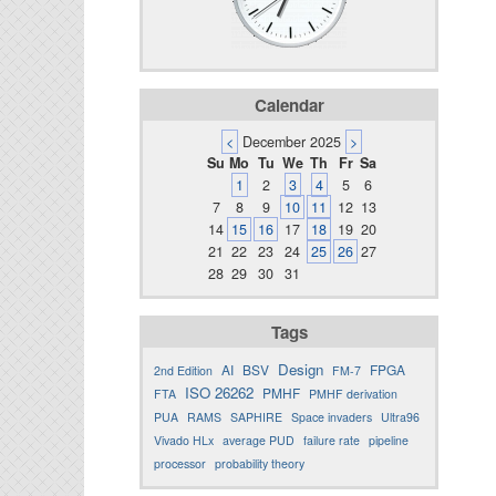
Calendar
<
December 2025
>
Su
Mo
Tu
We
Th
Fr
Sa
1
2
3
4
5
6
7
8
9
10
11
12
13
14
15
16
17
18
19
20
21
22
23
24
25
26
27
28
29
30
31
Tags
Design
AI
BSV
FPGA
2nd Edition
FM-7
ISO 26262
PMHF
FTA
PMHF derivation
PUA
RAMS
SAPHIRE
Space invaders
Ultra96
Vivado HLx
average PUD
failure rate
pipeline
processor
probability theory