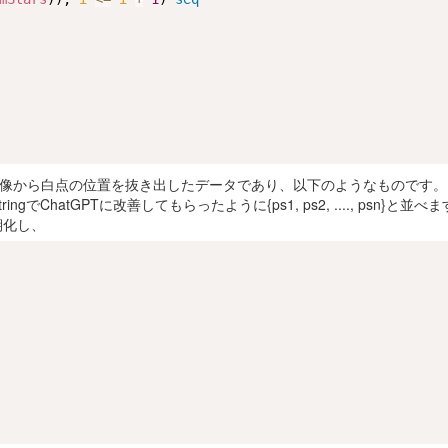
より元画像から白点の位置を抜き出したデータであり、以下のようなものです
tringでChatGPTに改善してもらったように{ps1, ps2, ...., psn}と並べ
期化し、