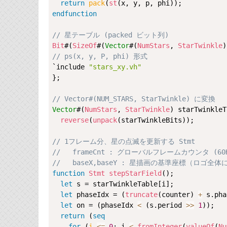
return
pack
(
st
endfunction
// 星テーブル (packed ビット列)
Bit
#(
SizeOf
#(
Vector
#(
NumStars
, 
StarTwinkle
// ps(x, y, P, phi) 形式
`include 
"stars_xy.vh"
};

// Vector#(NUM_STARS, StarTwinkle) に変換
Vector
#(
NumStars
, 
StarTwinkle
) starTwinkleT
reverse
(
unpack
(starTwinkleBits));

// 1フレーム分、星の点滅を更新する Stmt
//   frameCnt : グローバルフレームカウンタ (6
//   baseX,baseY : 星描画の基準座標（ロ
function
Stmt
stepStarField
();

let
 s = starTwinkleTable[i];

let
 phaseIdx = (
truncate
(counter) 
+
 s.pha
let
 on = (phaseIdx 
<
 (s.period 
>>
1
));

return
 (
seq
for
 (
i 
<=
0
; i 
<
fromInteger
(
valueOf
(
Nu