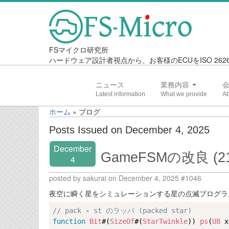
FSマイクロ研究所
ハードウェア設計者視点から、お客様のECUをISO 2
ニュース
業務内容
ホーム
»
ブログ
Posts Issued on December 4, 2025
December
GameFSMの改良 (21
4
posted by sakurai on December 4, 2025 #1046
夜空に瞬く星をシミュレーションする星の点滅プログラ
// pack ∘ st のラッパ (packed star)
function
Bit
#(
SizeOf
#(
StarTwinkle
)) 
ps
(
U8
 x