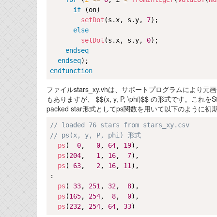
if
 (on)

setDot
(s.x, s.y, 
7
);

else
setDot
(s.x, s.y, 
0
);

endseq
endseq
endfunction
ファイルstars_xy.vhは、サポートプログラムに
もありますが、 $$(x, y, P, \phi)$$ の形式です。これをS
packed star形式としてps関数を用いて以下のように初
// loaded 76 stars from stars_xy.csv
// ps(x, y, P, phi) 形式
ps
(  
0
,   
0
, 
64
, 
19
),

ps
(
204
,   
1
, 
16
,  
7
),

ps
( 
63
,   
2
, 
16
, 
11
),

:

ps
( 
33
, 
251
, 
32
,  
8
),

ps
(
165
, 
254
,  
8
,  
0
),

ps
(
232
, 
254
, 
64
, 
33