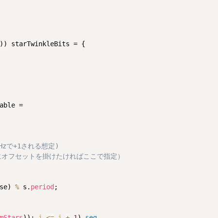
able =

0Hzで+1される想定)
ゴ全体にオフセットを掛けたければここで指定）
se) 
%
 s.
period
;

mStars
)); 
i 
<=
i
+
1
) 
seq