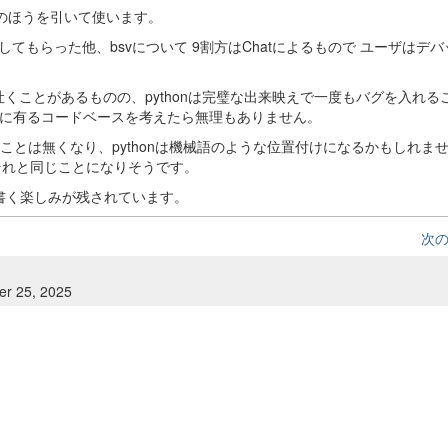
ブルのほうを引いて使います。
で作成してもらった他、bsvについて 9割方はChatによるもので ユーザはデ
ードを吐くことがあるものの、pythonは完璧な出来映えで一度もバグを入れ
の中に有るコードベースを考えたら無理もありません。
を書くことは無くなり、pythonは機械語のような位置付けになるかもしれま
.）それと同じことになりそうです。
書く楽しみが残されています。
次
er 25, 2025