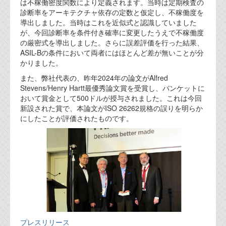
資料閲覧パスワードをお問い合わせ頂き
は不稼働密度関数により定義されます。当時は定期検査の
診断率をアーキテクチャ依存の定数と仮定し、不稼働度を
ログインをお願い致します。アカウント
導出しました。当時はこれを近似式と認識していました
名は"opendocument"です。
が、今回診断率を条件付き確率に変更したうえで不稼働度
の厳密式を導出しました。さらに誤差評価を行った結果、
機能安全用語集
ASIL-Bの条件において両者にはほとんど差が無いことが分
かりました。
設計用語集
また、弊社代表の、昨年2024年の論文がAlfred
オンラインショップ
Stevens/Henry Hartt最優秀論文賞を受賞し、バンケットに
おいて賞金として500ドルが授与されました。これは今回
新設された賞で、本論文がISO 26262規格の誤りを明らか
お問い合わせ
にしたことが評価されたものです。
FAQ
お問い合わせフォーム
プレスリリース