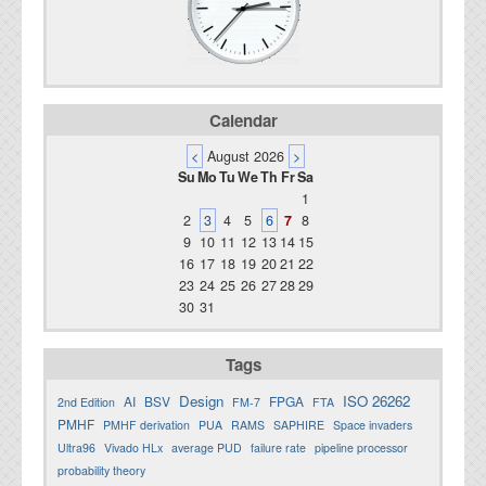
Calendar
<
August 2026
>
Su
Mo
Tu
We
Th
Fr
Sa
1
2
3
4
5
6
7
8
9
10
11
12
13
14
15
16
17
18
19
20
21
22
23
24
25
26
27
28
29
30
31
Tags
Design
ISO 26262
AI
BSV
FPGA
2nd Edition
FM-7
FTA
PMHF
PMHF derivation
PUA
RAMS
SAPHIRE
Space invaders
Ultra96
Vivado HLx
average PUD
failure rate
pipeline processor
probability theory