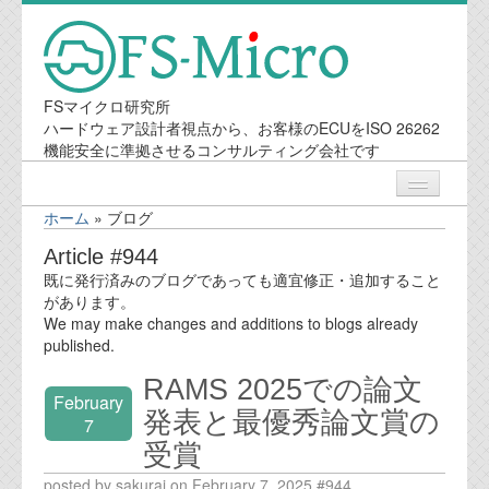
FSマイクロ研究所
ハードウェア設計者視点から、お客様のECUをISO 26262
機能安全に準拠させるコンサルティング会社です
ホーム
»
ブログ
ニュース
Article #944
既に発行済みのブログであっても適宜修正・追加すること
業務内容
があります。
We may make changes and additions to blogs already
published.
機能安全コンサルティング
RAMS 2025での論文
February
会社案内
発表と最優秀論文賞の
7
受賞
会社概要
posted by sakurai on February 7, 2025 #944