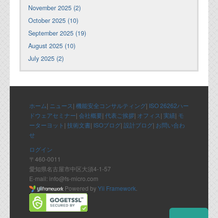
November 2025 (2)
October 2025 (10)
September 2025 (19)
August 2025 (10)
July 2025 (2)
ホーム
|
ニュース
|
機能安全コンサルティング
|
ISO 26262ハー
ドウェアセミナー
|
会社概要
|
代表ご挨拶
|
オフィス
|
実績
|
モ
ーターヨット
|
技術文書
|
ISOブログ
|
設計ブログ
|
お問い合わ
せ
ログイン
〒460-0011
愛知県名古屋市中区大須4-1-57
E-mail: info@fs-micro.com
Powered by
Yii Framework
.