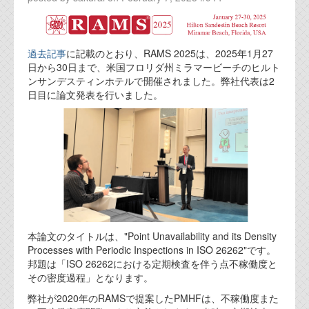
代表ご挨拶
オフィス
過去記事
に記載のとおり、RAMS 2025は、2025年1月27
日から30日まで、米国フロリダ州ミラマービーチのヒルト
実績
ンサンデスティンホテルで開催されました。弊社代表は2
日目に論文発表を行いました。
ブログ
機能安全ブログ
設計ブログ
テクノロジ
外部投稿記事
本論文のタイトルは、"Point Unavailability and its Density
Processes with Periodic Inspections in ISO 26262"です。
ブログテーマ
邦題は「ISO 26262における定期検査を伴う点不稼働度と
その密度過程」となります。
技術文書
ご希望の方は、お問い合わせページから
弊社が2020年のRAMSで提案したPMHFは、不稼働度また