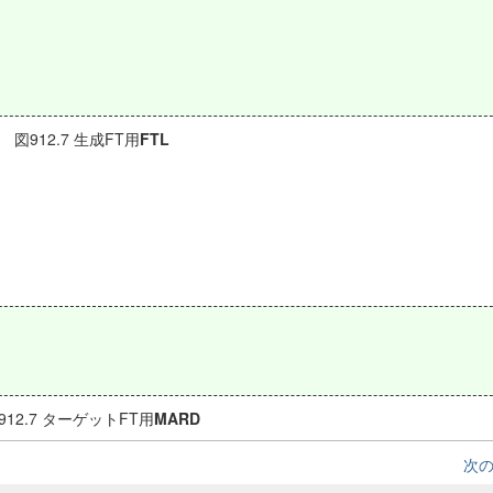
図912.7 生成FT用
FTL
912.7 ターゲットFT用
MARD
次