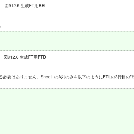
図912.5 生成FT用
BEI
。
図912.6 生成FT用
FTD
必要はありません。Sheet1のA列のみを以下のように
FTL
の3行目の"E