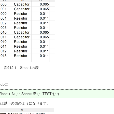
図912.1 Sheet1の表
セルに
eet1!A1," ",Sheet1!B1,", TEST"),"")
t2は以下の図のようになります。