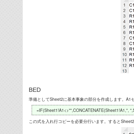
BED
準備としてSheet2に基本事象の部分を作成します。A1
=IF(Sheet1!A1<>"",CONCATENATE(Sheet1!A1,", ",Sh
この式を入れ行コピーを必要分行います。するとShee