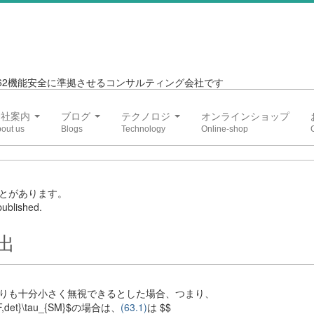
6262機能安全に準拠させるコンサルティング会社です
会社案内
ブログ
テクノロジ
オンラインショップ
とがあります。
ublished.
出
りも十分小さく無視できるとした場合、つまり、
,DPF,det}\tau_{SM}$の場合は、
(63.1)
は $$