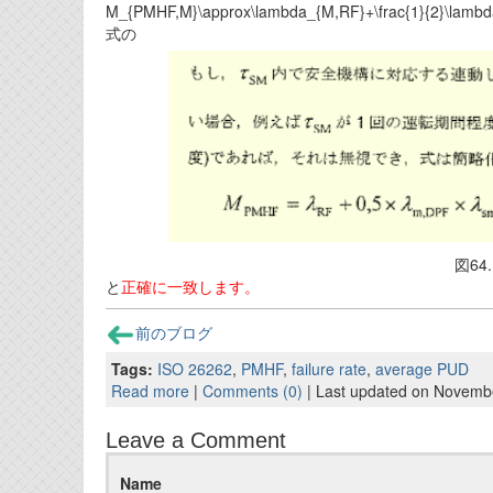
M_{PMHF,M}\approx\lambda_{M,RF}+\frac{1}{2}\lam
式の
図64.
と
正確に一致します。
前のブログ
Tags:
ISO 26262
,
PMHF
,
failure rate
,
average PUD
Read more
|
Comments (0)
| Last updated on Novemb
Leave a Comment
Name