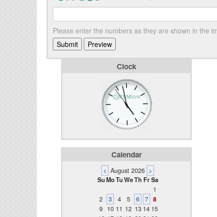
Please enter the numbers as they are shown in the 
Clock
Calendar
<
August 2026
>
Su
Mo
Tu
We
Th
Fr
Sa
1
2
3
4
5
6
7
8
9
10
11
12
13
14
15