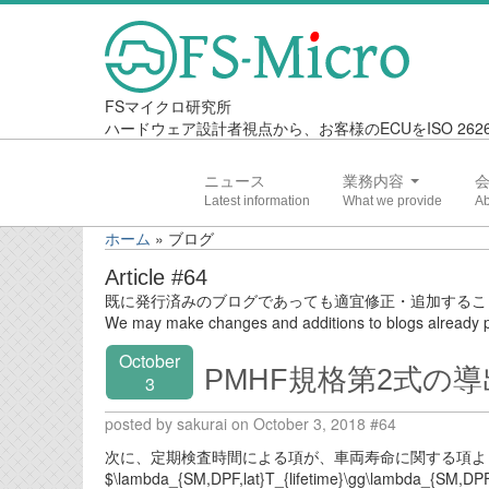
FSマイクロ研究所
ハードウェア設計者視点から、お客様のECUをISO 2
ニュース
業務内容
ホーム
»
ブログ
Article #64
既に発行済みのブログであっても適宜修正・追加するこ
We may make changes and additions to blogs already p
October
PMHF規格第2式の導
3
posted by sakurai on October 3, 2018 #64
次に、定期検査時間による項が、車両寿命に関する項よ
$\lambda_{SM,DPF,lat}T_{lifetime}\gg\lambda_{SM