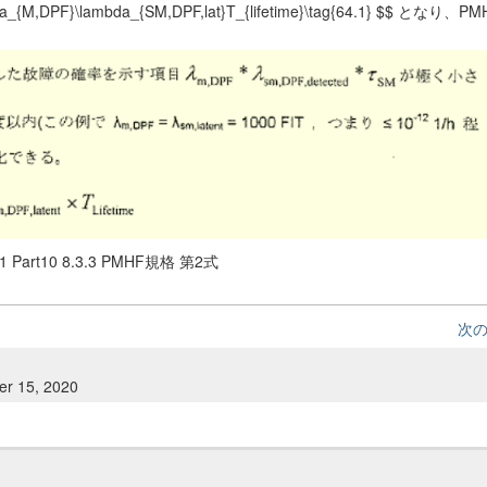
bda_{M,DPF}\lambda_{SM,DPF,lat}T_{lifetime}\tag{64.1} $$ となり
1 Part10 8.3.3 PMHF規格 第2式
次
er 15, 2020