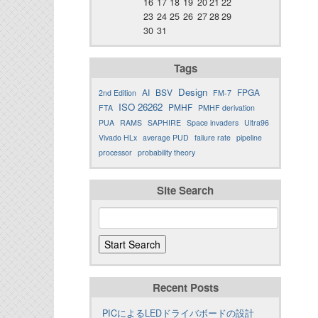
16
17
18
19
20
21
22
23
24
25
26
27
28
29
30
31
Tags
Design
AI
BSV
FPGA
2nd Edition
FM-7
ISO 26262
PMHF
FTA
PMHF derivation
PUA
RAMS
SAPHIRE
Space invaders
Ultra96
Vivado HLx
average PUD
failure rate
pipeline
processor
probability theory
Site Search
Recent Posts
PICによるLEDドライバボードの設計