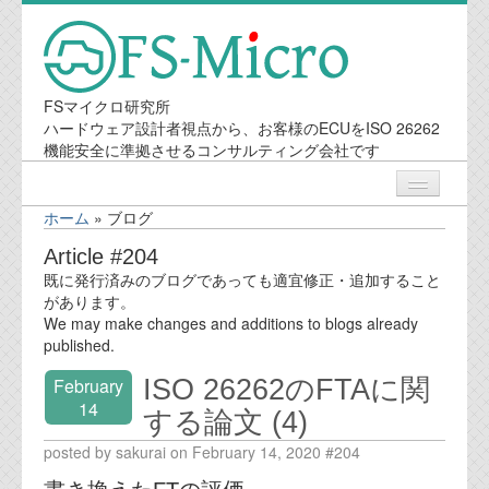
FSマイクロ研究所
ハードウェア設計者視点から、お客様のECUをISO 26262
機能安全に準拠させるコンサルティング会社です
ホーム
»
ブログ
ニュース
Article #204
既に発行済みのブログであっても適宜修正・追加すること
業務内容
があります。
We may make changes and additions to blogs already
published.
機能安全コンサルティング
ISO 26262のFTAに関
February
会社案内
14
する論文 (4)
posted by sakurai on February 14, 2020 #204
会社概要