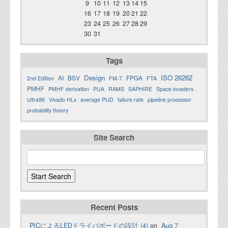
9
10
11
12
13
14
15
16
17
18
19
20
21
22
23
24
25
26
27
28
29
30
31
Tags
Design
ISO 26262
AI
BSV
FPGA
2nd Edition
FM-7
FTA
PMHF
PMHF derivation
PUA
RAMS
SAPHIRE
Space invaders
Ultra96
Vivado HLx
average PUD
failure rate
pipeline processor
probability theory
Site Search
Recent Posts
PICによるLEDドライバボードの設計 (4)
on
Aug 7