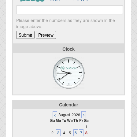
Please enter the numbers as they are shown in the
image above.
Clock
Calendar
<
August 2026
>
Su
Mo
Tu
We
Th
Fr
Sa
1
2
3
4
5
6
7
8