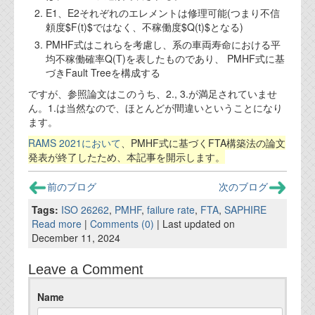
E1、E2それぞれのエレメントは修理可能(つまり不信
頼度$F(t)$ではなく、不稼働度$Q(t)$となる)
PMHF式はこれらを考慮し、系の車両寿命における平
均不稼働確率Q(T)を表したものであり、 PMHF式に基
づきFault Treeを構成する
ですが、参照論文はこのうち、2., 3.が満足されていませ
ん。1.は当然なので、ほとんどが間違いということになり
ます。
RAMS 2021において
、PMHF式に基づくFTA構築法の論文
発表が終了したため、本記事を開示します。
前のブログ
次のブログ
Tags:
ISO 26262
,
PMHF
,
failure rate
,
FTA
,
SAPHIRE
Read more
|
Comments (0)
| Last updated on
December 11, 2024
Leave a Comment
Name