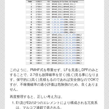
資料閲覧パスワードをお問い合わせ頂き
ログインをお願い致します。アカウント
名は"opendocument"です。
機能安全用語集
設計用語集
オンラインショップ
お問い合わせ
FAQ
このように、PMHF式を尊重せず、LFを見逃しDPFのみと
することで、2.7倍も故障確率を甘く(低く)見る事になりま
お問い合わせフォーム
す。保守的に(高く)見積もるのであれば安全側なのでOKで
すが、不稼働確率の過小評価は危険側のため、良くありま
せん。
再度整理すると、正しい考え方は、
E1及びE2の2つのエレメントにより構成される冗長系
は、マルコフ連鎖で表される。