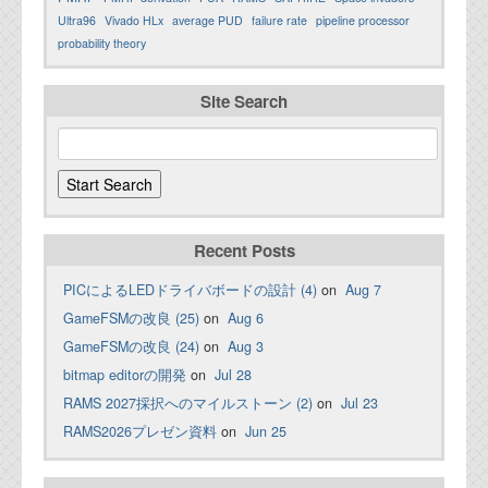
Ultra96
Vivado HLx
average PUD
failure rate
pipeline processor
probability theory
Site Search
Recent Posts
PICによるLEDドライバボードの設計 (4)
on
Aug 7
GameFSMの改良 (25)
on
Aug 6
GameFSMの改良 (24)
on
Aug 3
bitmap editorの開発
on
Jul 28
RAMS 2027採択へのマイルストーン (2)
on
Jul 23
RAMS2026プレゼン資料
on
Jun 25