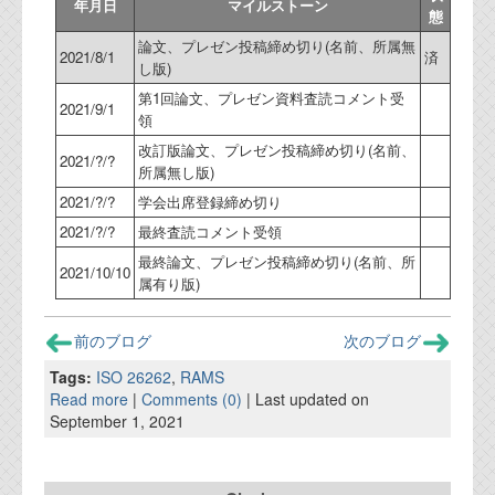
年月日
マイルストーン
態
代表ご挨拶
論文、プレゼン投稿締め切り(名前、所属無
2021/8/1
済
オフィス
し版)
第1回論文、プレゼン資料査読コメント受
実績
2021/9/1
領
改訂版論文、プレゼン投稿締め切り(名前、
ブログ
2021/?/?
所属無し版)
2021/?/?
学会出席登録締め切り
機能安全ブログ
2021/?/?
最終査読コメント受領
設計ブログ
最終論文、プレゼン投稿締め切り(名前、所
2021/10/10
属有り版)
テクノロジ
前のブログ
次のブログ
外部投稿記事
Tags:
ISO 26262
,
RAMS
Read more
|
Comments (0)
| Last updated on
ブログテーマ
September 1, 2021
技術文書
ご希望の方は、お問い合わせページから