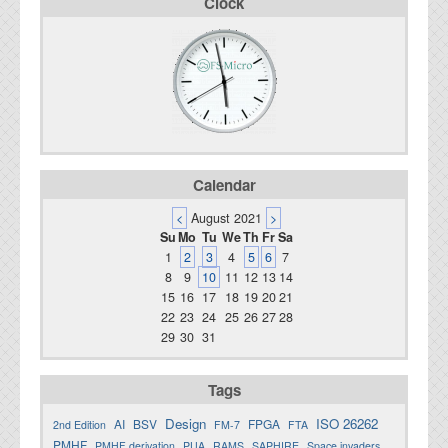
Clock
資料閲覧パスワードをお問い合わせ頂き
ログインをお願い致します。アカウント
名は"opendocument"です。
機能安全用語集
設計用語集
オンラインショップ
Calendar
<
August 2021
>
お問い合わせ
Su
Mo
Tu
We
Th
Fr
Sa
1
2
3
4
5
6
7
8
9
10
11
12
13
14
FAQ
15
16
17
18
19
20
21
22
23
24
25
26
27
28
お問い合わせフォーム
29
30
31
Tags
Design
ISO 26262
AI
BSV
FPGA
2nd Edition
FM-7
FTA
PMHF
PMHF derivation
PUA
RAMS
SAPHIRE
Space invaders