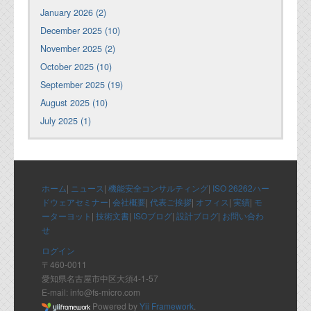
January 2026 (2)
December 2025 (10)
November 2025 (2)
October 2025 (10)
September 2025 (19)
August 2025 (10)
July 2025 (1)
ホーム
|
ニュース
|
機能安全コンサルティング
|
ISO 26262ハー
ドウェアセミナー
|
会社概要
|
代表ご挨拶
|
オフィス
|
実績
|
モ
ーターヨット
|
技術文書
|
ISOブログ
|
設計ブログ
|
お問い合わ
せ
ログイン
〒460-0011
愛知県名古屋市中区大須4-1-57
E-mail: info@fs-micro.com
Powered by
Yii Framework
.