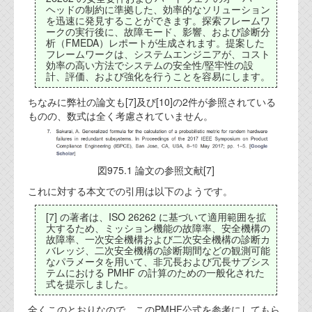
資料閲覧パスワードをお問い合わせ頂き
ヘッドの制約に準拠した、効率的なソリューション
ログインをお願い致します。アカウント
を迅速に発見することができます。探索フレームワ
ークの実行後に、故障モード、影響、および診断分
名は"opendocument"です。
析（FMEDA）レポートが生成されます。提案した
フレームワークは、システムエンジニアが、コスト
機能安全用語集
効率の高い方法でシステムの安全性/堅牢性の設
計、評価、および強化を行うことを容易にします。
設計用語集
ちなみに弊社の論文も[7]及び[10]の2件が参照されている
ものの、数式は全く考慮されていません。
オンラインショップ
お問い合わせ
図975.1 論文の参照文献[7]
これに対する本文での引用は以下のようです。
FAQ
[7] の著者は、ISO 26262 に基づいて適用範囲を拡
お問い合わせフォーム
大するため、ミッション機能の故障率、安全機構の
故障率、一次安全機構および二次安全機構の診断カ
バレッジ、二次安全機構の診断期間などの観測可能
なパラメータを用いて、非冗長および冗長サブシス
テムにおける PMHF の計算のための一般化された
式を提示しました。
全くこのとおりなので、このPMHF公式を参考にしてもら