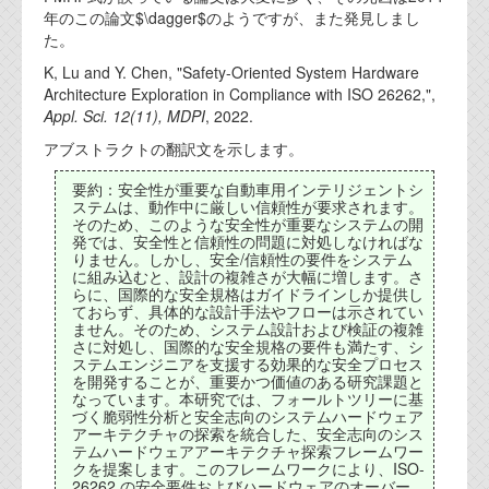
年のこの論文$\dagger$のようですが、また発見しまし
代表ご挨拶
た。
オフィス
K, Lu and Y. Chen, "Safety-Oriented System Hardware
Architecture Exploration in Compliance with ISO 26262,",
実績
Appl. Sci. 12(11), MDPI
, 2022.
アブストラクトの翻訳文を示します。
ブログ
要約：安全性が重要な自動車用インテリジェントシ
ステムは、動作中に厳しい信頼性が要求されます。
機能安全ブログ
そのため、このような安全性が重要なシステムの開
発では、安全性と信頼性の問題に対処しなければな
設計ブログ
りません。しかし、安全/信頼性の要件をシステム
に組み込むと、設計の複雑さが大幅に増します。さ
らに、国際的な安全規格はガイドラインしか提供し
テクノロジ
ておらず、具体的な設計手法やフローは示されてい
ません。そのため、システム設計および検証の複雑
さに対処し、国際的な安全規格の要件も満たす、シ
外部投稿記事
ステムエンジニアを支援する効果的な安全プロセス
を開発することが、重要かつ価値のある研究課題と
なっています。本研究では、フォールトツリーに基
ブログテーマ
づく脆弱性分析と安全志向のシステムハードウェア
アーキテクチャの探索を統合した、安全志向のシス
技術文書
テムハードウェアアーキテクチャ探索フレームワー
クを提案します。このフレームワークにより、ISO-
ご希望の方は、お問い合わせページから
26262 の安全要件およびハードウェアのオーバー