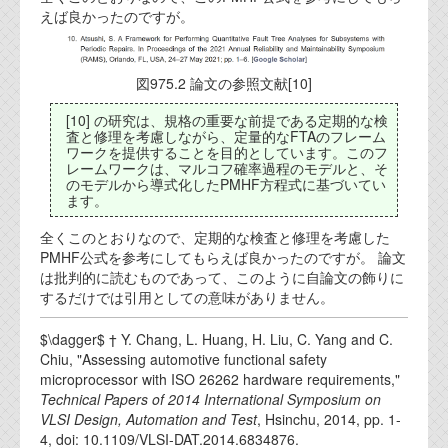
えば良かったのですが。
図975.2 論文の参照文献[10]
[10] の研究は、規格の重要な前提である定期的な検
査と修理を考慮しながら、定量的なFTAのフレーム
ワークを提供することを目的としています。このフ
レームワークは、マルコフ確率過程のモデルと、そ
のモデルから導式化したPMHF方程式に基づいてい
ます。
全くこのとおりなので、定期的な検査と修理を考慮した
PMHF公式を参考にしてもらえば良かったのですが。 論文
は批判的に読むものであって、このように自論文の飾りに
するだけでは引用としての意味がありません。
$\dagger$ † Y. Chang, L. Huang, H. Liu, C. Yang and C.
Chiu, "Assessing automotive functional safety
microprocessor with ISO 26262 hardware requirements,"
Technical Papers of 2014 International Symposium on
VLSI Design, Automation and Test
, Hsinchu, 2014, pp. 1-
4, doi: 10.1109/VLSI-DAT.2014.6834876.