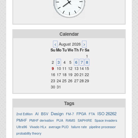
Calendar
<
August 2026
>
Su
Mo
Tu
We
Th
Fr
Sa
1
2
3
4
5
6
7
8
9
10
11
12
13
14
15
16
17
18
19
20
21
22
23
24
25
26
27
28
29
30
31
Tags
Design
ISO 26262
AI
BSV
FPGA
2nd Edition
FM-7
FTA
PMHF
PMHF derivation
PUA
RAMS
SAPHIRE
Space invaders
Ultra96
Vivado HLx
average PUD
failure rate
pipeline processor
probability theory