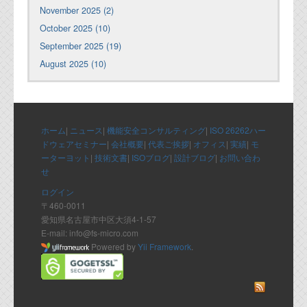
November 2025 (2)
October 2025 (10)
September 2025 (19)
August 2025 (10)
ホーム
|
ニュース
|
機能安全コンサルティング
|
ISO 26262ハー
ドウェアセミナー
|
会社概要
|
代表ご挨拶
|
オフィス
|
実績
|
モ
ーターヨット
|
技術文書
|
ISOブログ
|
設計ブログ
|
お問い合わ
せ
ログイン
〒460-0011
愛知県名古屋市中区大須4-1-57
E-mail: info@fs-micro.com
Powered by
Yii Framework
.