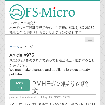
FSマイクロ研究所
ハードウェア設計者視点から、お客様のECUをISO 26262
機能安全に準拠させるコンサルティング会社です
ホーム
»
ブログ
ニュース
Article #975
既に発行済みのブログであっても適宜修正・追加すること
業務内容
があります。
We may make changes and additions to blogs already
published.
機能安全コンサルティング
PMHF式の誤りの論
May
会社案内
19
文
posted by sakurai on May 19, 2025 #975
会社概要
PMHF式が誤っている論文は大変に多く、その元凶は2014