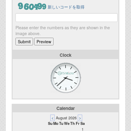
新しいコードを取得
Please enter the numbers as they are shown in the
image above.
Clock
Calendar
<
August 2026
>
Su
Mo
Tu
We
Th
Fr
Sa
1