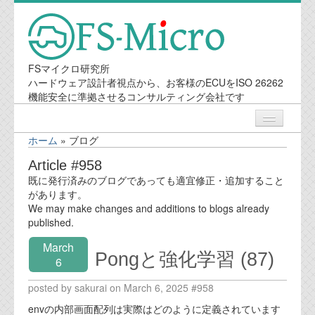
FSマイクロ研究所
ハードウェア設計者視点から、お客様のECUをISO 26262
機能安全に準拠させるコンサルティング会社です
ホーム
»
ブログ
ニュース
Article #958
既に発行済みのブログであっても適宜修正・追加すること
業務内容
があります。
We may make changes and additions to blogs already
published.
機能安全コンサルティング
March
Pongと強化学習 (87)
会社案内
6
posted by sakurai on March 6, 2025 #958
会社概要
envの内部画面配列は実際はどのように定義されています