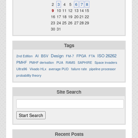
2
3
4
5
6
7
8
9
10
11
12
13
14
15
16
17
18
19
20
21
22
23
24
25
26
27
28
29
30
31
Tags
Design
ISO 26262
AI
BSV
FPGA
2nd Edition
FM-7
FTA
PMHF
PMHF derivation
PUA
RAMS
SAPHIRE
Space invaders
Ultra96
Vivado HLx
average PUD
failure rate
pipeline processor
probability theory
Site Search
Recent Posts