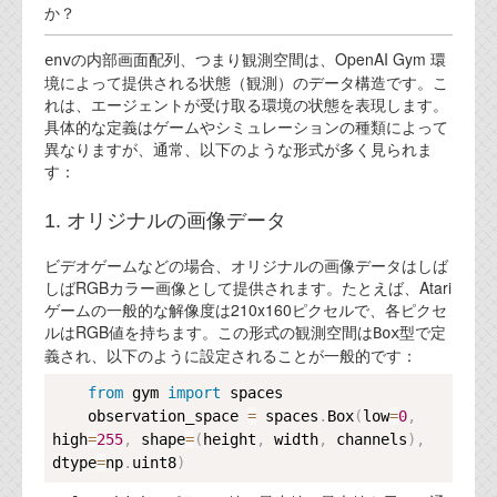
か？
代表ご挨拶
の内部画面配列、つまり観測空間は、OpenAI Gym 環
env
オフィス
境によって提供される状態（観測）のデータ構造です。こ
れは、エージェントが受け取る環境の状態を表現します。
実績
具体的な定義はゲームやシミュレーションの種類によって
異なりますが、通常、以下のような形式が多く見られま
ブログ
す：
機能安全ブログ
1. オリジナルの画像データ
設計ブログ
ビデオゲームなどの場合、オリジナルの画像データはしば
しばRGBカラー画像として提供されます。たとえば、Atari
テクノロジ
ゲームの一般的な解像度は210x160ピクセルで、各ピクセ
ルはRGB値を持ちます。この形式の観測空間は
型で定
Box
義され、以下のように設定されることが一般的です：
外部投稿記事
Copy
from
 gym 
import
 spaces

ブログテーマ
    observation_space 
=
 spaces
.
Box
(
low
=
0
,
high
=
255
,
 shape
=
(
height
,
 width
,
 channels
)
,
技術文書
dtype
=
np
.
uint8
)
ご希望の方は、お問い合わせページから