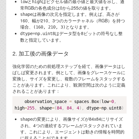
資料閲覧パスワードをお問い合わせ頂き
と
はピクセル値の最小値と最大値を示し、通
low
high
常RGBの各色成分は0から255の値を取ります。
ログインをお願い致します。アカウント
は画像の次元を指定します。例えば、高さが
名は"opendocument"です。
shape
160、幅が210、3つのカラーチャネル（RGB）を持つ
場合、
機能安全用語集
となります。
(160, 210, 3)
はデータ型を8ビットの符号なし整
dtype=np.uint8
設計用語集
数と指定しています。
オンラインショップ
2. 加工後の画像データ
強化学習のための前処理ステップを経て、画像データはし
お問い合わせ
ばしば変更されます。例として、画像をグレースケールに
変換し、サイズを変更し、複数のフレームをスタックする
ことがあります。これにより、観測空間は次のように定義
FAQ
されることがあります：
お問い合わせフォーム
Copy
    observation_space 
=
 spaces
.
Box
(
low
=
0
,
high
=
255
,
 shape
=
(
84
,
84
,
4
)
,
 dtype
=
np
.
uint8
)
の変更により、画像サイズが84x84にリサイズ
shape
され、4つの連続するフレームがスタックされていま
す。これにより、エージェントは動きの情報を時間的
に捉えることができます。