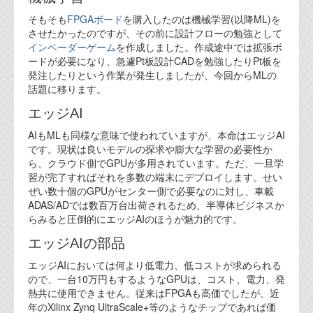
代表ご挨拶
そもそも
FPGAボード
を購入したのは機械学習(以降ML)を
させたかったのですが、その前に設計フローの勉強として
オフィス
インベーダーゲーム
を作成しました。作成途中では拡張ボ
ードが必要になり、急遽Pt板設計CADを勉強したりPt板を
実績
発注したりという作業が発生しましたが、今回からMLの
話題に移ります。
ブログ
エッジAI
AIもMLも同様な意味で使われていますが、本命はエッジAI
機能安全ブログ
です。現状は良いモデルの探求や膨大な学習の必要性か
ら、クラウド側でGPUが多用されています。ただ、一旦学
設計ブログ
習が完了すればそれを多数の端末にデプロイします。せい
ぜい数十個のGPUがセンター側で必要なのに対し、車載
テクノロジ
ADAS/ADでは数百万台出荷されるため、半導体ビジネスか
らみると圧倒的にエッジAIのほうが魅力的です。
外部投稿記事
エッジAIの部品
ブログテーマ
エッジAIにおいては何より低電力、低コストが求められる
ので、一台10万円もするようなGPUは、コスト、電力、発
技術文書
熱共に使用できません。従来はFPGAも高価でしたが、近
ご希望の方は、お問い合わせページから
年のXilinx Zynq UltraScale+等のようなチップであれば価