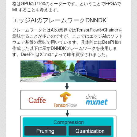
資料閲覧パスワードをお問い合わせ頂き
格はGPUの1/100のオーダーです。ということでFPGAで
ログインをお願い致します。アカウント
MLすることを考えます。
名は"opendocument"です。
エッジAIのフレームワークDNNDK
機能安全用語集
フレームワークとはAIの業界ではTensorFlowやChainerを
意味することが多いのですが、ここではエッジAIのソフト
設計用語集
ウェア基盤の意味で用いています。具体的にはDeePHiの
作成した以下に示すDNNDKフレームワークを使用しま
オンラインショップ
す。DeePHiはXilinxによって昨年買収されました。
お問い合わせ
FAQ
お問い合わせフォーム