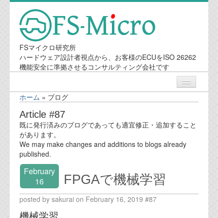
FSマイクロ研究所
ハードウェア設計者視点から、お客様のECUをISO 26262
機能安全に準拠させるコンサルティング会社です
ホーム
»
ブログ
ニュース
Article #87
既に発行済みのブログであっても適宜修正・追加すること
業務内容
があります。
We may make changes and additions to blogs already
published.
機能安全コンサルティング
February
FPGAで機械学習
会社案内
16
posted by sakurai on February 16, 2019 #87
会社概要
機械学習