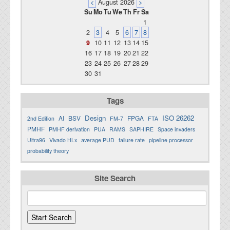
<
August 2026
>
Su
Mo
Tu
We
Th
Fr
Sa
1
2
3
4
5
6
7
8
9
10
11
12
13
14
15
16
17
18
19
20
21
22
23
24
25
26
27
28
29
30
31
Tags
Design
ISO 26262
AI
BSV
FPGA
2nd Edition
FM-7
FTA
PMHF
PMHF derivation
PUA
RAMS
SAPHIRE
Space invaders
Ultra96
Vivado HLx
average PUD
failure rate
pipeline processor
probability theory
Site Search