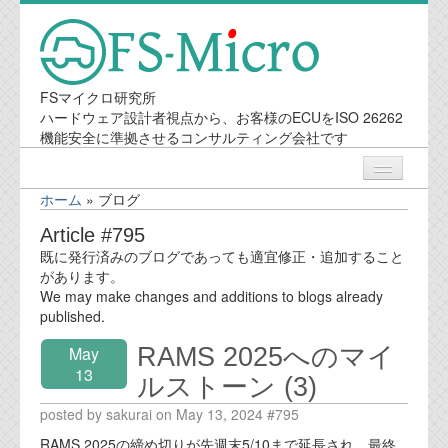
FSマイクロ研究所
ハードウェア設計者視点から、お客様のECUをISO 26262
機能安全に準拠させるコンサルティング会社です
ホーム
»
ブログ
ニュース
Article #795
既に発行済みのブログであっても適宜修正・追加すること
業務内容
があります。
We may make changes and additions to blogs already
published.
機能安全コンサルティング
RAMS 2025へのマイ
May
会社案内
13
ルストーン (3)
posted by sakurai on May 13, 2024 #795
会社概要
RAMS 2025の締め切りが先週末5/10まで延長され、最終