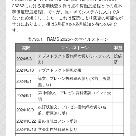
資料閲覧パスワードをお問い合わせ頂き
26262における定期検査を伴う点不稼働度過程とその点不
ログインをお願い致します。アカウント
稼働度密度過程)」ですが、長すぎてシステムに入力でき
名は"opendocument"です。
ないため短くしました。これは査読により変更の可能性が
十分にあります。後は6月初旬の採択通知を待つのみで
機能安全用語集
す。
設計用語集
表795.1 RAMS 2025へのマイルストーン
期限
マイルストーン
状態
オンラインショップ
アブストラクト投稿締め切り(システム入
投稿
2024/5/3
力)
済
お問い合わせ
2024/6/10
アブストラクト採択結果
論文、プレゼン投稿締め切り(名前、所属
2024/8/1
無し版)
FAQ
第1回論文、プレゼン資料査読コメント受
2024/9/1
お問い合わせフォーム
領
改訂版論文、プレゼン投稿締め切り(名
2024/10/9
前、所属無し版)
2024/10/22
最終査読コメント受領
2024/10/10
学会出席登録締め切り