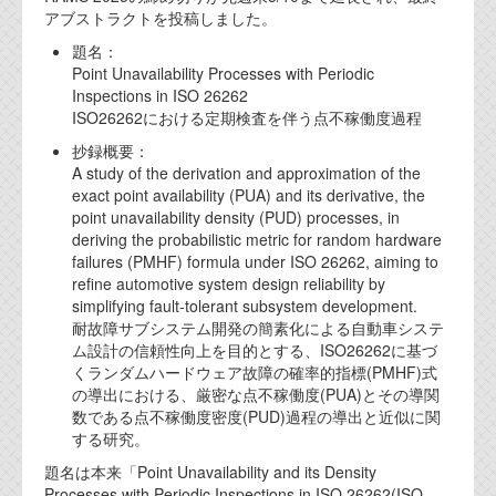
アブストラクトを投稿しました。
代表ご挨拶
題名：
オフィス
Point Unavailability Processes with Periodic
Inspections in ISO 26262
実績
ISO26262における定期検査を伴う点不稼働度過程
抄録概要：
ブログ
A study of the derivation and approximation of the
exact point availability (PUA) and its derivative, the
point unavailability density (PUD) processes, in
機能安全ブログ
deriving the probabilistic metric for random hardware
設計ブログ
failures (PMHF) formula under ISO 26262, aiming to
refine automotive system design reliability by
テクノロジ
simplifying fault-tolerant subsystem development.
耐故障サブシステム開発の簡素化による自動車システ
ム設計の信頼性向上を目的とする、ISO26262に基づ
外部投稿記事
くランダムハードウェア故障の確率的指標(PMHF)式
の導出における、厳密な点不稼働度(PUA)とその導関
ブログテーマ
数である点不稼働度密度(PUD)過程の導出と近似に関
する研究。
技術文書
題名は本来「Point Unavailability and its Density
ご希望の方は、お問い合わせページから
Processes with Periodic Inspections in ISO 26262(ISO