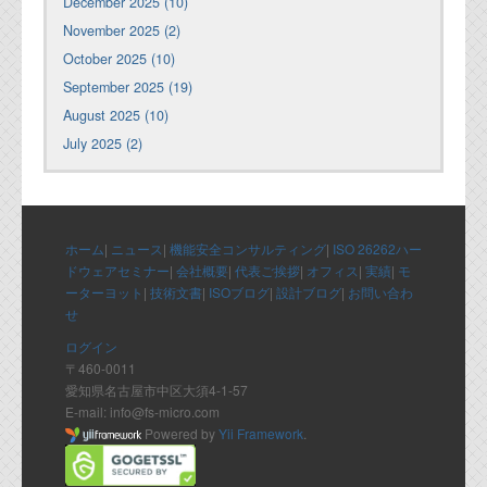
December 2025 (10)
November 2025 (2)
October 2025 (10)
September 2025 (19)
August 2025 (10)
July 2025 (2)
ホーム
|
ニュース
|
機能安全コンサルティング
|
ISO 26262ハー
ドウェアセミナー
|
会社概要
|
代表ご挨拶
|
オフィス
|
実績
|
モ
ーターヨット
|
技術文書
|
ISOブログ
|
設計ブログ
|
お問い合わ
せ
ログイン
〒460-0011
愛知県名古屋市中区大須4-1-57
E-mail: info@fs-micro.com
Powered by
Yii Framework
.