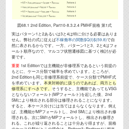
資料閲覧パスワードをお問い合わせ頂き
ログインをお願い致します。アカウント
名は"opendocument"です。
機能安全用語集
図68.1 2nd Edition, Part10-8.3.2.4 PMHF規格 第1式
実はパターン1と2あるいは3と4は特に分ける必要はありま
設計用語集
せん。弊社の式に従えば
不稼働率の関数$Q(t)$(59.8)
で自
然に表されるからです。一方、パターン1と3、2と4はフォ
オンラインショップ
ールト順序なので、マルコフ状態遷移図に基づく検討が必
要です。
お問い合わせ
重要
1st Editionでは主機能が非修理系であるという前提の
もとに、ケース分類で確率を求めています。ところが、
2nd Editionも同じ非修理系前提で、ケース分類でPMHF式
FAQ
を求めています。
本来対称的に扱うのであれば、両方とも
修理系にすべきです。
そうすると、主機能であってもVSG
お問い合わせフォーム
とならないフォールト(MPフォールト)を起した後、2nd
SMにより検出される部分は修理されることになります。
すると、本ケース分けには当てはまらなくなります。例え
ば、主機能がMPフォールトし、2nd SMにより検出され修
理される。次にSM1がMPフォールトし、検出され修理さ
れる。これが繰り返されることは十分あり得ますが、規格
のケース分類だとこの場合は、Pattern3+Parttern4に相当