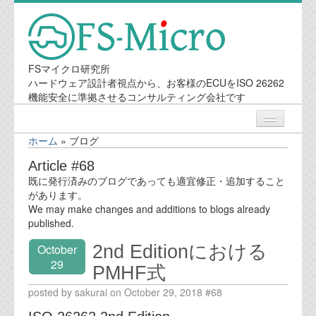
FSマイクロ研究所
ハードウェア設計者視点から、お客様のECUをISO 26262
機能安全に準拠させるコンサルティング会社です
ホーム
»
ブログ
ニュース
Article #68
既に発行済みのブログであっても適宜修正・追加すること
業務内容
があります。
We may make changes and additions to blogs already
published.
機能安全コンサルティング
2nd Editionにおける
October
会社案内
29
PMHF式
posted by sakurai on October 29, 2018 #68
会社概要