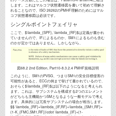
します。これはマルコフ状態遷移図を書いて初めて理解さ
れることなので、ISO 26262のPMHF理解のためにはマル
コフ状態遷移図は必須です。
シングルポイントフェイリャ
ここで、$\lambda_{SPF}, \lambda_{RF}$は定義が書かれ
ていませんので、IFによるものか、SM1によるものも含む
のかが定かではありません。しかしながら、
図68.2 2nd Edition, Part10-8.3.2.4 PMHF規格説明
このように、SM1のPVSG、つまりSM1の安全目標侵害の
可能性があると、ECCの例まで挙げて書かれているので、
おそらく$\lambda_{RF}$は以下のようになると考えられ
ます。これは、サブシステムを構成する2つのエレメント
がどちらも主機能かつSMとなるような一般モデルで考え
ます。具体的には冗長サブシステムの場合が相当します。
$$ \lambda_{RF}=\lambda_{IF,RF}+\lambda_{SM1,RF}=
(1-K_{FMC,SM1,RF})\cdot \lambda_{IF}+(1-