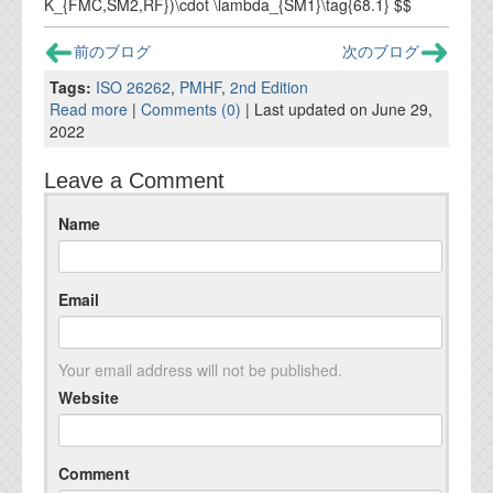
K_{FMC,SM2,RF})\cdot \lambda_{SM1}\tag{68.1} $$
前のブログ
次のブログ
Tags:
ISO 26262
,
PMHF
,
2nd Edition
Read more
|
Comments (0)
| Last updated on June 29,
2022
Leave a Comment
Name
Email
Your email address will not be published.
Website
Comment