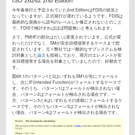
ISO 26262 2nd Edition
代表ご挨拶
今年春発行と予定されていた2nd EditionはFDISの状況と
なっていますが、正式発行が遅れているようです。FDISは
オフィス
最終的な規格から語句のレベルしか修正されないとのこと
で、FDISで検討すればほぼ問題無いと考えられます。
実績
さて、PMHFの部分はだいぶ変更されています。公式が変
ブログ
わっただけでなく、SMが安全目標侵害するケースまで想
定されています。元々弊社では一般的なサブシステムを検
討対象とした
論文
も投稿しており、両方のエレメントが安
機能安全ブログ
全目標侵害する場合を対象としていましたので、好都合で
す。
設計ブログ
図68.1のパターン1と2はいずれもSM1が先にフォールト
し、次にIF(Intended Function)がフォールトするケースで
テクノロジ
す。そのうち、パターン1はフォールトが検出されない場
合、パターン2はフォールトが検出される場合です。一
方、パターン3と4はいずれもその逆順にフォールトするケ
外部投稿記事
ースです。そのうちパターン3はフォールトが検出されな
ブログテーマ
い場合、パターン4はフォールトが検出される場合です。
技術文書
ご希望の方は、お問い合わせページから