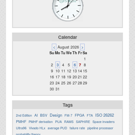
Calendar
<
August 2026
>
Su
Mo
Tu
We
Th
Fr
Sa
1
2
3
4
5
6
7
8
9
10
11
12
13
14
15
16
17
18
19
20
21
22
23
24
25
26
27
28
29
30
31
Tags
Design
ISO 26262
AI
BSV
FPGA
2nd Edition
FM-7
FTA
PMHF
PMHF derivation
PUA
RAMS
SAPHIRE
Space invaders
Ultra96
Vivado HLx
average PUD
failure rate
pipeline processor
probability theory