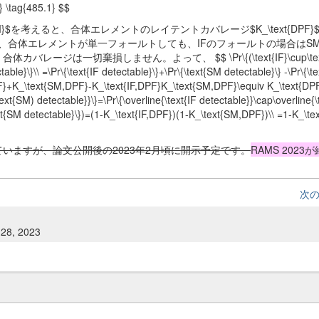
} \tag{485.1} $$
xt{SM}$を考えると、合体エレメントのレイテントカバレージ$K_\text{DPF}
て、合体エレメントが単一フォールトしても、IFのフォールトの場合はS
ジは一切棄損しません。よって、 $$ \Pr\{(\text{IF}\cup\text
ble}\}\\ =\Pr\{\text{IF detectable}\}+\Pr\{\text{SM detectable}\} -\Pr\{\te
,DPF}+K_\text{SM,DPF}-K_\text{IF,DPF}K_\text{SM,DPF}\equiv K_\text{DP
t{SM) detectable}}\}=\Pr\{\overline{\text{IF detectable}}\cap\overline{
\text{SM detectable}\})=(1-K_\text{IF,DPF})(1-K_\text{SM,DPF})\\ =1-K_\t
いますが、論文公開後の2023年2月頃に開示予定です。
RAMS 2023
次
 28, 2023