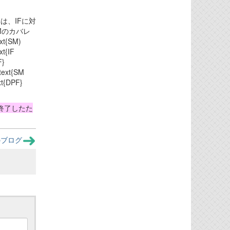
$は、IFに対
Mのカバレ
{SM)
xt{IF
F}
\text{SM
ext{DPF}
が終了したた
のブログ