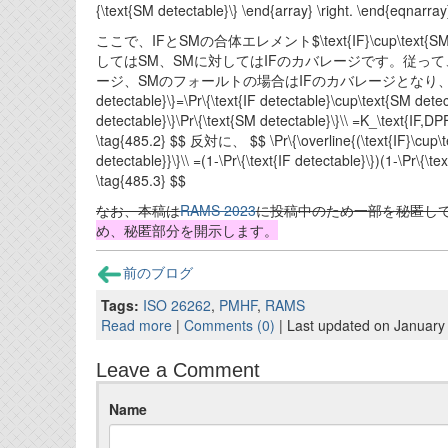
{\text{SM detectable}\} \end{array} \right. \end{eqnarray
ここで、IFとSMの合体エレメント$\text{IF}\cup\te
してはSM、SMに対してはIFのカバレージです。従っ
ージ、SMのフォールトの場合はIFのカバレージとなり、合体カバレー
detectable}\}=\Pr\{\text{IF detectable}\cup\text{SM detecta
detectable}\}\Pr\{\text{SM detectable}\}\\ =K_\text{IF
\tag{485.2} $$ 反対に、 $$ \Pr\{\overline{(\text{IF}\cup\tex
detectable}}\}\\ =(1-\Pr\{\text{IF detectable}\})(1-\Pr\{
\tag{485.3} $$
なお、本稿は
RAMS 2023
に投稿中のため一部を秘匿して
め、秘匿部分を開示します。
前のブログ
Tags:
ISO 26262
,
PMHF
,
RAMS
Read more
|
Comments (0)
| Last updated on January
Leave a Comment
Name