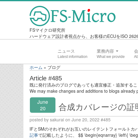
FSマイクロ研究所
ハードウェア設計者視点から、お客様のECUをISO 2
ニュース
業務内容
ホーム
»
ブログ
Article #485
既に発行済みのブログであっても適宜修正・追加するこ
We may make changes and additions to blogs already p
June
合成カバレージの証
20
posted by sakurai on June 20, 2022 #485
IFとSMのそれぞれがお互いのレイテントフォールトカバレージを持
記事
で記載したように、 $$ \begin{eqnarray} \left\{ \begin{arr