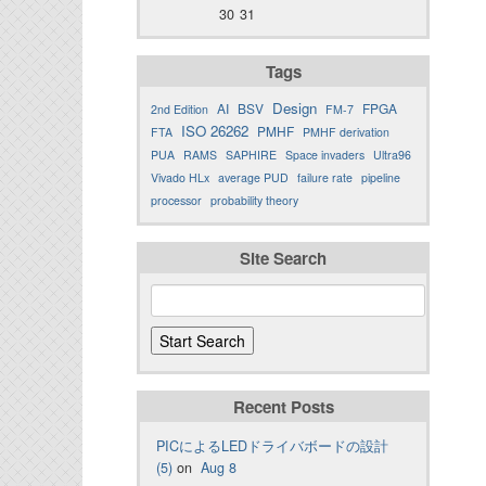
30
31
Tags
Design
AI
BSV
FPGA
2nd Edition
FM-7
ISO 26262
PMHF
FTA
PMHF derivation
PUA
RAMS
SAPHIRE
Space invaders
Ultra96
Vivado HLx
average PUD
failure rate
pipeline
processor
probability theory
Site Search
Recent Posts
PICによるLEDドライバボードの設計
(5)
on
Aug 8