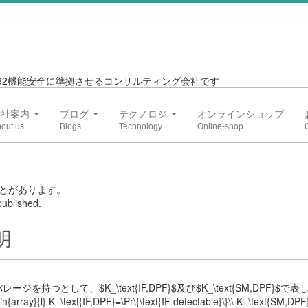
6262機能安全に準拠させるコンサルティング会社です
会社案内
ブログ
テクノロジ
オンラインショップ
とがあります。
ublished.
明
つとして、$K_\text{IF,DPF}$及び$K_\text{SM,DPF}$で
ay}{l} K_\text{IF,DPF}=\Pr\{\text{IF detectable}\}\\ K_\text{SM,DPF}