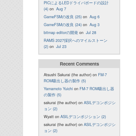
PICによるLEDドライバボードの設計
(4)
on
Aug 7
GameFSMの改良 (25)
on
Aug 6
GameFSMの改良 (24)
on
Aug 3
bitmap editorの開発
on
Jul 28
RAMS 2027採択へのマイルストーン
(2)
on
Jul 23
Recent Comments
Atsushi Sakurai (the author) on
FM-7
ROM吸出し器の製作 (5)
Yamamoto Yuichi
on
FM-7 ROM吸出し器
の製作 (5)
sakurai (the author) on
ASILデコンポジシ
ョン (2)
Wyatt on
ASILデコンポジション (2)
sakurai (the author) on
ASILデコンポジシ
ョン (2)