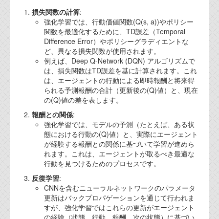
資料閲覧パスワードをお問い合わせ頂き
損失関数の計算
:
ログインをお願い致します。アカウント
強化学習では、行動価値関数(Q(s, a))やポリシー
名は"opendocument"です。
関数を最適化するために、TD誤差（Temporal
Difference Error）やポリシーグラディエントな
機能安全用語集
ど、異なる損失関数が使用されます。
例えば、Deep Q-Network (DQN) アルゴリズムで
設計用語集
は、損失関数はTD誤差を基に計算されます。これ
は、エージェントの行動による即時報酬と将来得
オンラインショップ
られる予測報酬の合計（更新後の(Q)値）と、現在
の(Q)値の差を表します。
お問い合わせ
報酬との関係
:
強化学習では、モデルの予測（たとえば、ある状
態における行動の(Q)値）と、実際にエージェント
FAQ
が経験する報酬との関係に基づいて学習が進めら
れます。これは、エージェントが取るべき最適な
お問い合わせフォーム
行動を見つけるためのプロセスです。
反復学習
:
CNNを含むニューラルネットワークのパラメータ
更新はバックプロパゲーションを通じて行われま
すが、強化学習ではこれらの更新がエージェント
の経験（状態、行動、報酬、次の状態）に基づい