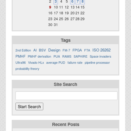
2
3
4
5
6
7
8
9
10
11
12
13
14
15
16
17
18
19
20
21
22
23
24
25
26
27
28
29
30
31
Tags
Design
ISO 26262
AI
BSV
FPGA
2nd Edition
FM-7
FTA
PMHF
PMHF derivation
PUA
RAMS
SAPHIRE
Space invaders
Ultra96
Vivado HLx
average PUD
failure rate
pipeline processor
probability theory
Site Search
Recent Posts