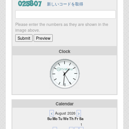
新しいコードを取得
Please enter the numbers as they are shown in the
image above.
Clock
Calendar
<
August 2026
>
Su
Mo
Tu
We
Th
Fr
Sa
1